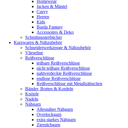
Homewear
Jacken & Mäntel
Curvy
Herren
Kids
Burda Fantasy
Accessoires & Deko
Schnittmusterbücher
Kurzwaren & Nähzubehör
Schneiderwerkzeuge & Nähzubehör
Vlieseline
Reißverschlüsse
teilbare Reißverschlüsse
nicht teilbare Reißverschlüsse
nahtverdeckte Reißverschlüsse
endlose Reißverschlüsse
Reißverschlüsse mit Metallzähnchen
Bänder, Borten & Kordeln
Knöpfe
Nadeln
Nähgarn
Allesnäher Nähgarn
Overlockgarn
extra starkes Nähgarn
Zierstichgarn