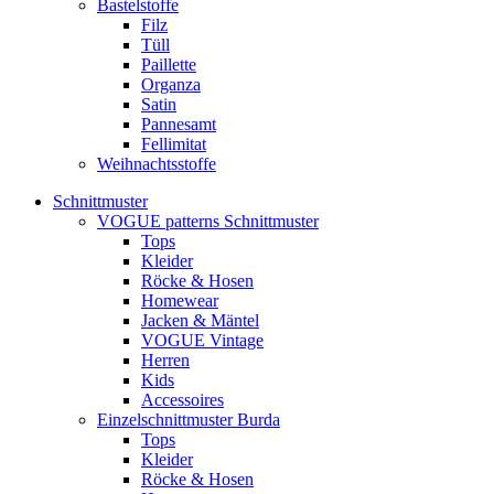
Bastelstoffe
Filz
Tüll
Paillette
Organza
Satin
Pannesamt
Fellimitat
Weihnachtsstoffe
Schnittmuster
VOGUE patterns Schnittmuster
Tops
Kleider
Röcke & Hosen
Homewear
Jacken & Mäntel
VOGUE Vintage
Herren
Kids
Accessoires
Einzelschnittmuster Burda
Tops
Kleider
Röcke & Hosen