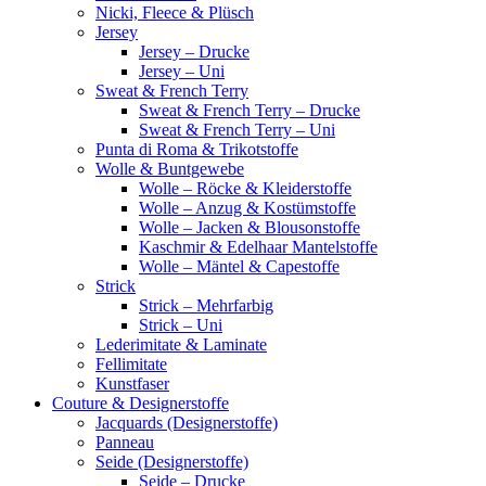
Nicki, Fleece & Plüsch
Jersey
Jersey – Drucke
Jersey – Uni
Sweat & French Terry
Sweat & French Terry – Drucke
Sweat & French Terry – Uni
Punta di Roma & Trikotstoffe
Wolle & Buntgewebe
Wolle – Röcke & Kleiderstoffe
Wolle – Anzug & Kostümstoffe
Wolle – Jacken & Blousonstoffe
Kaschmir & Edelhaar Mantelstoffe
Wolle – Mäntel & Capestoffe
Strick
Strick – Mehrfarbig
Strick – Uni
Lederimitate & Laminate
Fellimitate
Kunstfaser
Couture & Designerstoffe
Jacquards (Designerstoffe)
Panneau
Seide (Designerstoffe)
Seide – Drucke