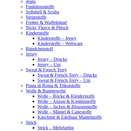
Jeans
Funktionsstoffe
Softshell & Scuba
Steppstoffe
Frottee & Waffelpiqué
Nicki, Fleece & Plüsch
Kinderstoffe
Kinderstoffe – Jersey
Kinderstoffe – Webware
Bündchenstoff
Jersey
Jersey – Drucke
Jersey – Uni
Sweat & French Terry
Sweat & French Terry – Drucke
Sweat & French Terry – Uni
Punta di Roma & Trikotstoffe
Wolle & Buntgewebe
Wolle – Röcke & Kleiderstoffe
Wolle – Anzug & Kostümstoffe
Wolle – Jacken & Blousonstoffe
Wolle – Mäntel & Capestoffe
Kaschmir & Edelhaar Mantelstoffe
Strick
Strick – Mehrfarbig