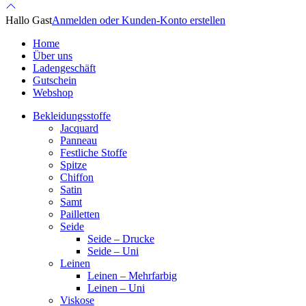
Hallo Gast
Anmelden oder Kunden-Konto erstellen
Home
Über uns
Ladengeschäft
Gutschein
Webshop
Bekleidungsstoffe
Jacquard
Panneau
Festliche Stoffe
Spitze
Chiffon
Satin
Samt
Pailletten
Seide
Seide – Drucke
Seide – Uni
Leinen
Leinen – Mehrfarbig
Leinen – Uni
Viskose