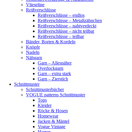
Vlieseline
Reißverschlüsse
Reißverschlüsse – endlos
Reißverschlüsse – Metallzähnchen
Reißverschlüsse – nahtverdeckt
Reißverschlüsse – nicht teilbar
Reißverschlüsse – teilbar
Bänder, Borten & Kordeln
Knöpfe
Nadeln
Nähgarn
Garn – Allesnäher
Overlockgarn
Garn – extra stark
Garn – Zierstich
Schnittmuster
Schnittmusterbücher
VOGUE patterns Schnittmuster
Tops
Kleider
Röcke & Hosen
Homewear
Jacken & Mäntel
Vogue Vintage
Herren