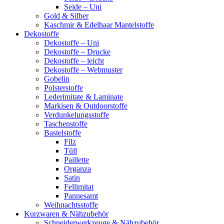
Seide – Uni
Gold & Silber
Kaschmir & Edelhaar Mantelstoffe
Dekostoffe
Dekostoffe – Uni
Dekostoffe – Drucke
Dekostoffe – leicht
Dekostoffe – Webmuster
Gobelin
Polsterstoffe
Lederimitate & Laminate
Markisen & Outdoorstoffe
Verdunkelungsstoffe
Taschenstoffe
Bastelstoffe
Filz
Tüll
Paillette
Organza
Satin
Fellimitat
Pannesamt
Weihnachtsstoffe
Kurzwaren & Nähzubehör
Schneiderwerkzeuge & Nähzubehör