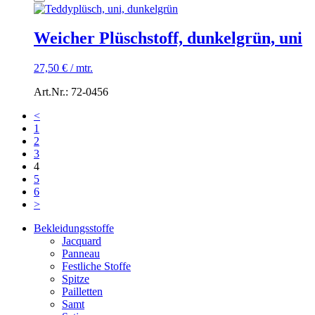
Weicher Plüschstoff, dunkelgrün, uni
27,50
€
/
mtr.
Art.Nr.: 72-0456
<
1
2
3
4
5
6
>
Bekleidungsstoffe
Jacquard
Panneau
Festliche Stoffe
Spitze
Pailletten
Samt