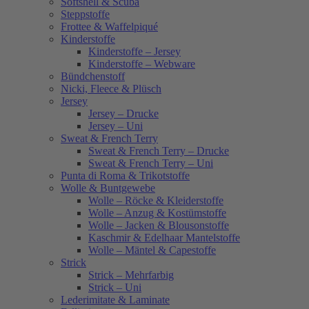
Softshell & Scuba
Steppstoffe
Frottee & Waffelpiqué
Kinderstoffe
Kinderstoffe – Jersey
Kinderstoffe – Webware
Bündchenstoff
Nicki, Fleece & Plüsch
Jersey
Jersey – Drucke
Jersey – Uni
Sweat & French Terry
Sweat & French Terry – Drucke
Sweat & French Terry – Uni
Punta di Roma & Trikotstoffe
Wolle & Buntgewebe
Wolle – Röcke & Kleiderstoffe
Wolle – Anzug & Kostümstoffe
Wolle – Jacken & Blousonstoffe
Kaschmir & Edelhaar Mantelstoffe
Wolle – Mäntel & Capestoffe
Strick
Strick – Mehrfarbig
Strick – Uni
Lederimitate & Laminate