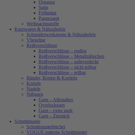
Organza
Satin
Fellimitat
Pannesamt
Weihnachtsstoffe
Kurzwaren & Nähzubehör
Schneiderwerkzeuge & Nähzubehör
Vlieseline
Reißverschlüsse
Reißverschlüsse – endlos
Reißverschlüsse – Metallzähnchen
Reißverschlüsse – nahtverdeckt
Reißverschlüsse – nicht teilbar
Reißverschlüsse – teilbar
Bänder, Borten & Kordeln
Knöpfe
Nadeln
Nähgarn
Garn – Allesnäher
Overlockgarn
Garn – extra stark
Garn – Zierstich
Schnittmuster
Schnittmusterbücher
VOGUE patterns Schnittmuster