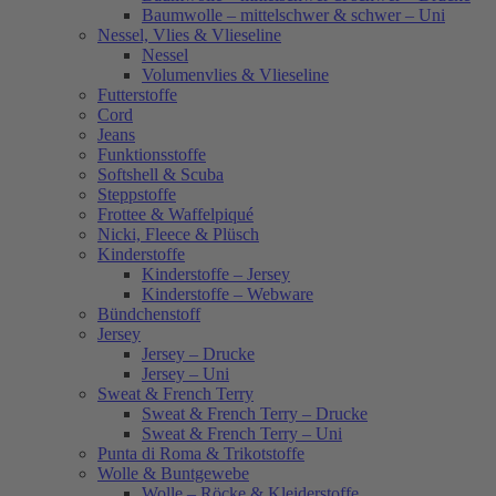
Baumwolle – mittelschwer & schwer – Uni
Nessel, Vlies & Vlieseline
Nessel
Volumenvlies & Vlieseline
Futterstoffe
Cord
Jeans
Funktionsstoffe
Softshell & Scuba
Steppstoffe
Frottee & Waffelpiqué
Nicki, Fleece & Plüsch
Kinderstoffe
Kinderstoffe – Jersey
Kinderstoffe – Webware
Bündchenstoff
Jersey
Jersey – Drucke
Jersey – Uni
Sweat & French Terry
Sweat & French Terry – Drucke
Sweat & French Terry – Uni
Punta di Roma & Trikotstoffe
Wolle & Buntgewebe
Wolle – Röcke & Kleiderstoffe