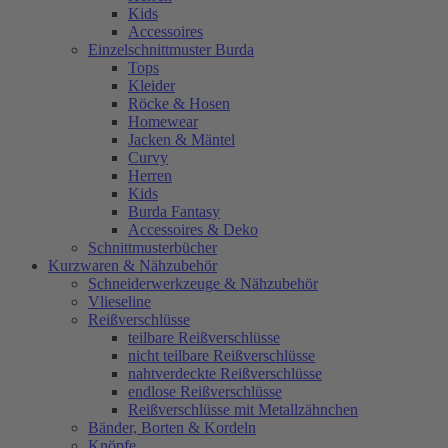
Kids
Accessoires
Einzelschnittmuster Burda
Tops
Kleider
Röcke & Hosen
Homewear
Jacken & Mäntel
Curvy
Herren
Kids
Burda Fantasy
Accessoires & Deko
Schnittmusterbücher
Kurzwaren & Nähzubehör
Schneiderwerkzeuge & Nähzubehör
Vlieseline
Reißverschlüsse
teilbare Reißverschlüsse
nicht teilbare Reißverschlüsse
nahtverdeckte Reißverschlüsse
endlose Reißverschlüsse
Reißverschlüsse mit Metallzähnchen
Bänder, Borten & Kordeln
Knöpfe