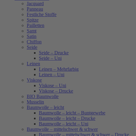
Jacquard
Panneau
Festliche Stoffe
Spitze
Pailletten
Samt
Satin
Chiffon
Seide
Seide – Drucke
Seide – Uni
Leinen
Leinen – Mehrfarbig
Leinen – Uni
Viskose
Viskose – Uni
Viskose – Drucke
BIO Baumwolle
Musselin
Baumwolle – leicht
Baumwolle – leicht – Buntgewebe
Baumwolle – leicht – Drucke
Baumwolle – leicht – Uni
Baumwolle – mittelschwer & schwer
Baumwolle – mittelschwer & schwer – Drucke