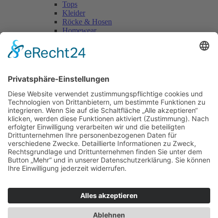
Tops
Kleider
Röcke & Hosen
Homewear
Jacken & Mäntel
Vogue Vintage
Herren
Kids
Accessoires
Einzelschnittmuster Burda
Tops
Kleider
Röcke & Hosen
Homewear
Jacken & Mäntel
Curvy
Herren
Kids
Burda Fantasy
Accessoires & Deko
NEU im Shop
SALE
Suchen
Suchen