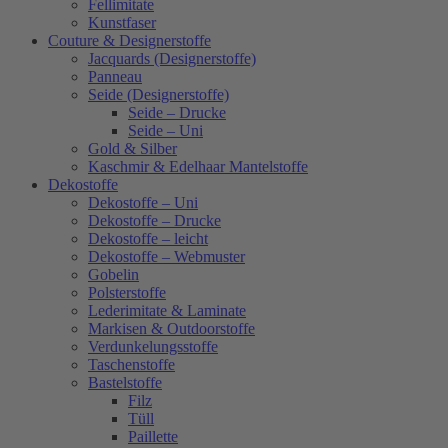
Fellimitate
Kunstfaser
Couture & Designerstoffe
Jacquards (Designerstoffe)
Panneau
Seide (Designerstoffe)
Seide – Drucke
Seide – Uni
Gold & Silber
Kaschmir & Edelhaar Mantelstoffe
Dekostoffe
Dekostoffe – Uni
Dekostoffe – Drucke
Dekostoffe – leicht
Dekostoffe – Webmuster
Gobelin
Polsterstoffe
Lederimitate & Laminate
Markisen & Outdoorstoffe
Verdunkelungsstoffe
Taschenstoffe
Bastelstoffe
Filz
Tüll
Paillette