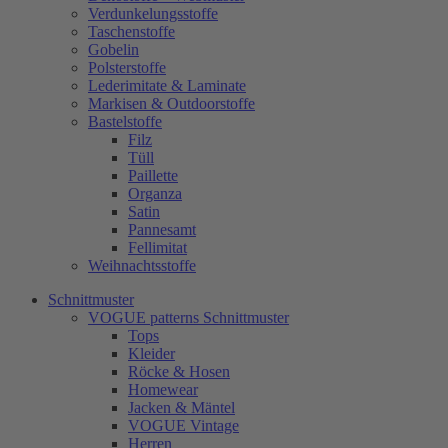
Verdunkelungsstoffe
Taschenstoffe
Gobelin
Polsterstoffe
Lederimitate & Laminate
Markisen & Outdoorstoffe
Bastelstoffe
Filz
Tüll
Paillette
Organza
Satin
Pannesamt
Fellimitat
Weihnachtsstoffe
Schnittmuster
VOGUE patterns Schnittmuster
Tops
Kleider
Röcke & Hosen
Homewear
Jacken & Mäntel
VOGUE Vintage
Herren