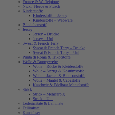
Frottee & Waffelpiqué
Nicki, Fleece & Plüsch
Kinderstoffe
Kinderstoffe – Jersey
Kinderstoffe – Webware
Bündchenstoff
Jersey
Jersey – Drucke
Jersey – Uni
Sweat & French Terry
Sweat & French Terry – Drucke
Sweat & French Terry – Uni
Punta di Roma & Trikotstoffe
Wolle & Buntgewebe
Wolle – Röcke & Kleiderstoffe
Wolle – Anzug & Kostümstoffe
Wolle – Jacken & Blousonstoffe
Wolle – Mäntel & Capestoffe
Kaschmir & Edelhaar Mantelstoffe
Strick
Strick – Mehrfarbig
Strick – Uni
Lederimitate & Laminate
Fellimitate
Kunstfaser