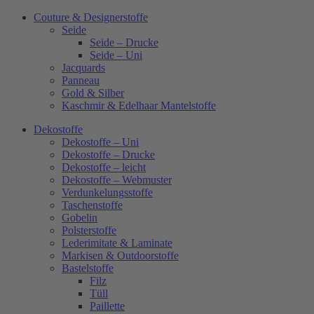
Couture & Designerstoffe
Seide
Seide – Drucke
Seide – Uni
Jacquards
Panneau
Gold & Silber
Kaschmir & Edelhaar Mantelstoffe
Dekostoffe
Dekostoffe – Uni
Dekostoffe – Drucke
Dekostoffe – leicht
Dekostoffe – Webmuster
Verdunkelungsstoffe
Taschenstoffe
Gobelin
Polsterstoffe
Lederimitate & Laminate
Markisen & Outdoorstoffe
Bastelstoffe
Filz
Tüll
Paillette