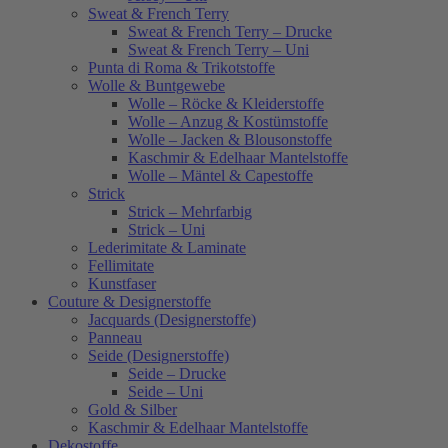
Sweat & French Terry
Sweat & French Terry – Drucke
Sweat & French Terry – Uni
Punta di Roma & Trikotstoffe
Wolle & Buntgewebe
Wolle – Röcke & Kleiderstoffe
Wolle – Anzug & Kostümstoffe
Wolle – Jacken & Blousonstoffe
Kaschmir & Edelhaar Mantelstoffe
Wolle – Mäntel & Capestoffe
Strick
Strick – Mehrfarbig
Strick – Uni
Lederimitate & Laminate
Fellimitate
Kunstfaser
Couture & Designerstoffe
Jacquards (Designerstoffe)
Panneau
Seide (Designerstoffe)
Seide – Drucke
Seide – Uni
Gold & Silber
Kaschmir & Edelhaar Mantelstoffe
Dekostoffe