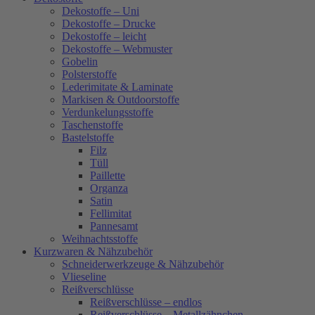
Dekostoffe – Uni
Dekostoffe – Drucke
Dekostoffe – leicht
Dekostoffe – Webmuster
Gobelin
Polsterstoffe
Lederimitate & Laminate
Markisen & Outdoorstoffe
Verdunkelungsstoffe
Taschenstoffe
Bastelstoffe
Filz
Tüll
Paillette
Organza
Satin
Fellimitat
Pannesamt
Weihnachtsstoffe
Kurzwaren & Nähzubehör
Schneiderwerkzeuge & Nähzubehör
Vlieseline
Reißverschlüsse
Reißverschlüsse – endlos
Reißverschlüsse – Metallzähnchen