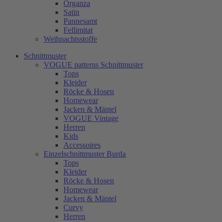
Organza
Satin
Pannesamt
Fellimitat
Weihnachtsstoffe
Schnittmuster
VOGUE patterns Schnittmuster
Tops
Kleider
Röcke & Hosen
Homewear
Jacken & Mäntel
VOGUE Vintage
Herren
Kids
Accessoires
Einzelschnittmuster Burda
Tops
Kleider
Röcke & Hosen
Homewear
Jacken & Mäntel
Curvy
Herren