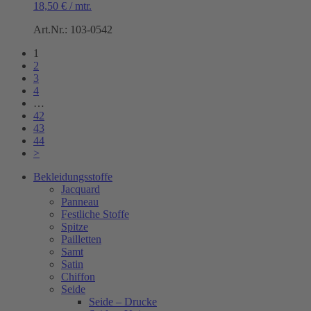
18,50
€
/
mtr.
Art.Nr.: 103-0542
1
2
3
4
…
42
43
44
>
Bekleidungsstoffe
Jacquard
Panneau
Festliche Stoffe
Spitze
Pailletten
Samt
Satin
Chiffon
Seide
Seide – Drucke