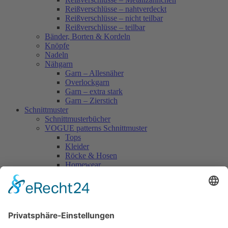
Reißverschlüsse – nahtverdeckt
Reißverschlüsse – nicht teilbar
Reißverschlüsse – teilbar
Bänder, Borten & Kordeln
Knöpfe
Nadeln
Nähgarn
Garn – Allesnäher
Overlockgarn
Garn – extra stark
Garn – Zierstich
Schnittmuster
Schnittmusterbücher
VOGUE patterns Schnittmuster
Tops
Kleider
Röcke & Hosen
Homewear
Jacken & Mäntel
Vogue Vintage
Herren
Kids
Accessoires
Einzelschnittmuster Burda