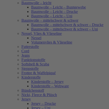
Baumwolle – leicht
Baumwolle – Leicht – Buntgewebe
Baumwolle – Leicht – Drucke
Baumwolle – Leicht – Uni
Baumwolle – mittelschwer & schwer
Baumwolle – mittelschwer & schwer – Drucke
Baumwolle – mittelschwer & schwer – Uni
Nessel, Vlies & Vlieseline
Nessel
Volumenvlies & Vlieseline
Futterstoffe
Cord
Jeans
Funktionsstoffe
Softshell & Scuba
Steppstoffe
Frottee & Waffelpiqué
Kinderstoffe
Kinderstoffe – Jersey
Kinderstoffe – Webware
Bündchenstoff
Nicki, Fleece & Plüsch
Jersey
Jersey – Drucke
Jersey – Uni