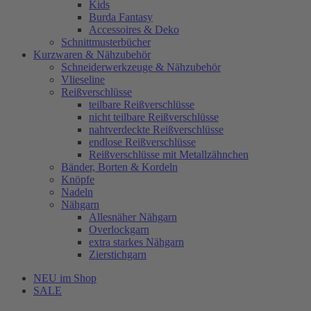
Kids
Burda Fantasy
Accessoires & Deko
Schnittmusterbücher
Kurzwaren & Nähzubehör
Schneiderwerkzeuge & Nähzubehör
Vlieseline
Reißverschlüsse
teilbare Reißverschlüsse
nicht teilbare Reißverschlüsse
nahtverdeckte Reißverschlüsse
endlose Reißverschlüsse
Reißverschlüsse mit Metallzähnchen
Bänder, Borten & Kordeln
Knöpfe
Nadeln
Nähgarn
Allesnäher Nähgarn
Overlockgarn
extra starkes Nähgarn
Zierstichgarn
NEU im Shop
SALE