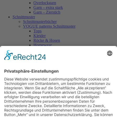
Overlockgarn
Garn – extra stark
Garn – Zierstich
Schnittmuster
Schnittmusterbücher
VOGUE patterns Schnittmuster
Tops
Kleider
Röcke & Hosen
Homewear
Jacken & Mäntel
Vogue Vintage
Herren
Kids
Accessoires
Einzelschnittmuster Burda
Tops
Kleider
Röcke & Hosen
Homewear
Jacken & Mäntel
Curvy
Herren
Kids
Burda Fantasy