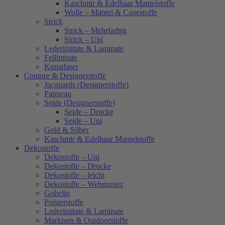
Kaschmir & Edelhaar Mantelstoffe
Wolle – Mäntel & Capestoffe
Strick
Strick – Mehrfarbig
Strick – Uni
Lederimitate & Laminate
Fellimitate
Kunstfaser
Couture & Designerstoffe
Jacquards (Designerstoffe)
Panneau
Seide (Designerstoffe)
Seide – Drucke
Seide – Uni
Gold & Silber
Kaschmir & Edelhaar Mantelstoffe
Dekostoffe
Dekostoffe – Uni
Dekostoffe – Drucke
Dekostoffe – leicht
Dekostoffe – Webmuster
Gobelin
Polsterstoffe
Lederimitate & Laminate
Markisen & Outdoorstoffe