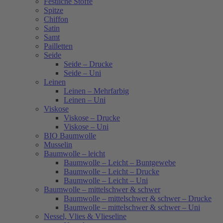
Festliche Stoffe
Spitze
Chiffon
Satin
Samt
Pailletten
Seide
Seide – Drucke
Seide – Uni
Leinen
Leinen – Mehrfarbig
Leinen – Uni
Viskose
Viskose – Drucke
Viskose – Uni
BIO Baumwolle
Musselin
Baumwolle – leicht
Baumwolle – Leicht – Buntgewebe
Baumwolle – Leicht – Drucke
Baumwolle – Leicht – Uni
Baumwolle – mittelschwer & schwer
Baumwolle – mittelschwer & schwer – Drucke
Baumwolle – mittelschwer & schwer – Uni
Nessel, Vlies & Vlieseline