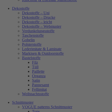
Dekostoffe
Dekostoffe – Uni
Dekostoffe – Drucke
Dekostoffe – leicht
Dekostoffe – Webmuster
Verdunkelungsstoffe
Taschenstoffe
Gobelin
Polsterstoffe
Lederimitate & Laminate
Markisen & Outdoorstoffe
Bastelstoffe
Filz
Tüll
Paillette
Organza
Satin
Pannesamt
Fellimitat
Weihnachtsstoffe
Schnittmuster
VOGUE patterns Schnittmuster
Tops