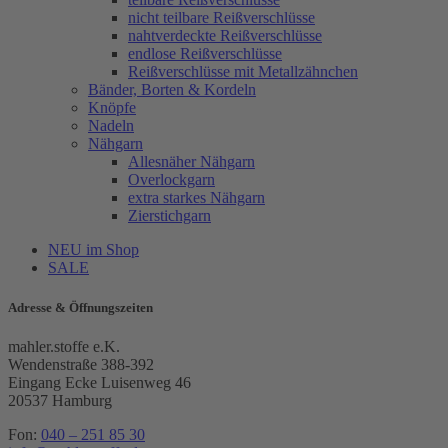
nicht teilbare Reißverschlüsse
nahtverdeckte Reißverschlüsse
endlose Reißverschlüsse
Reißverschlüsse mit Metallzähnchen
Bänder, Borten & Kordeln
Knöpfe
Nadeln
Nähgarn
Allesnäher Nähgarn
Overlockgarn
extra starkes Nähgarn
Zierstichgarn
NEU im Shop
SALE
Adresse & Öffnungszeiten
mahler.stoffe e.K.
Wendenstraße 388-392
Eingang Ecke Luisenweg 46
20537 Hamburg
Fon:
040 – 251 85 30