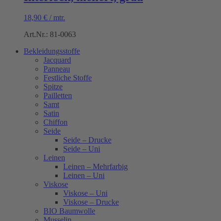
18,90
€
/
mtr.
Art.Nr.: 81-0063
Bekleidungsstoffe
Jacquard
Panneau
Festliche Stoffe
Spitze
Pailletten
Samt
Satin
Chiffon
Seide
Seide – Drucke
Seide – Uni
Leinen
Leinen – Mehrfarbig
Leinen – Uni
Viskose
Viskose – Uni
Viskose – Drucke
BIO Baumwolle
Musselin