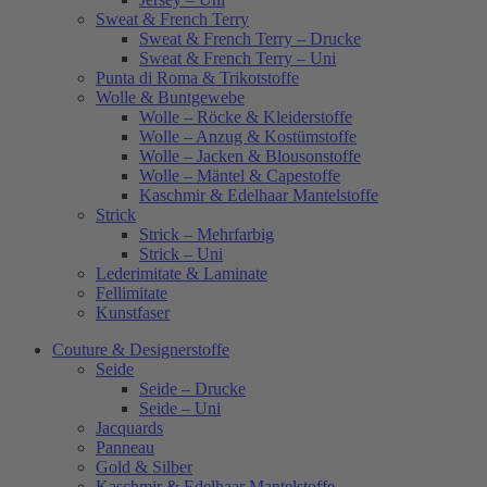
Sweat & French Terry
Sweat & French Terry – Drucke
Sweat & French Terry – Uni
Punta di Roma & Trikotstoffe
Wolle & Buntgewebe
Wolle – Röcke & Kleiderstoffe
Wolle – Anzug & Kostümstoffe
Wolle – Jacken & Blousonstoffe
Wolle – Mäntel & Capestoffe
Kaschmir & Edelhaar Mantelstoffe
Strick
Strick – Mehrfarbig
Strick – Uni
Lederimitate & Laminate
Fellimitate
Kunstfaser
Couture & Designerstoffe
Seide
Seide – Drucke
Seide – Uni
Jacquards
Panneau
Gold & Silber
Kaschmir & Edelhaar Mantelstoffe