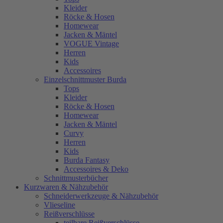
Kleider
Röcke & Hosen
Homewear
Jacken & Mäntel
VOGUE Vintage
Herren
Kids
Accessoires
Einzelschnittmuster Burda
Tops
Kleider
Röcke & Hosen
Homewear
Jacken & Mäntel
Curvy
Herren
Kids
Burda Fantasy
Accessoires & Deko
Schnittmusterbücher
Kurzwaren & Nähzubehör
Schneiderwerkzeuge & Nähzubehör
Vlieseline
Reißverschlüsse
teilbare Reißverschlüsse