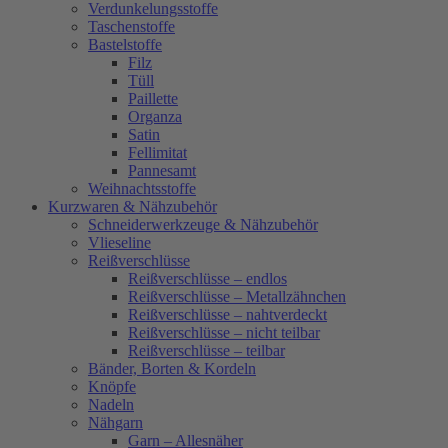
Verdunkelungsstoffe
Taschenstoffe
Bastelstoffe
Filz
Tüll
Paillette
Organza
Satin
Fellimitat
Pannesamt
Weihnachtsstoffe
Kurzwaren & Nähzubehör
Schneiderwerkzeuge & Nähzubehör
Vlieseline
Reißverschlüsse
Reißverschlüsse – endlos
Reißverschlüsse – Metallzähnchen
Reißverschlüsse – nahtverdeckt
Reißverschlüsse – nicht teilbar
Reißverschlüsse – teilbar
Bänder, Borten & Kordeln
Knöpfe
Nadeln
Nähgarn
Garn – Allesnäher