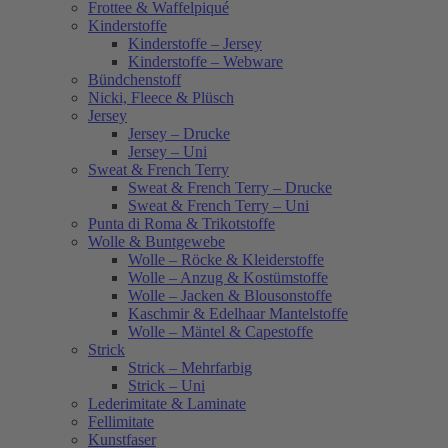
Frottee & Waffelpiqué
Kinderstoffe
Kinderstoffe – Jersey
Kinderstoffe – Webware
Bündchenstoff
Nicki, Fleece & Plüsch
Jersey
Jersey – Drucke
Jersey – Uni
Sweat & French Terry
Sweat & French Terry – Drucke
Sweat & French Terry – Uni
Punta di Roma & Trikotstoffe
Wolle & Buntgewebe
Wolle – Röcke & Kleiderstoffe
Wolle – Anzug & Kostümstoffe
Wolle – Jacken & Blousonstoffe
Kaschmir & Edelhaar Mantelstoffe
Wolle – Mäntel & Capestoffe
Strick
Strick – Mehrfarbig
Strick – Uni
Lederimitate & Laminate
Fellimitate
Kunstfaser