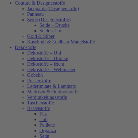
Couture & Designerstoffe
Jacquards (Designerstoffe)
Panneau
Seide (Designerstoffe)
Seide – Drucke
Seide – Uni
Gold & Silber
Kaschmir & Edelhaar Mantelstoffe
Dekostoffe
Dekostoffe – Uni
Dekostoffe – Drucke
Dekostoffe – leicht
Dekostoffe – Webmuster
Gobelin
Polsterstoffe
Lederimitate & Laminate
Markisen & Outdoorstoffe
Verdunkelungsstoffe
Taschenstoffe
Bastelstoffe
Filz
Tüll
Paillette
Organza
Satin