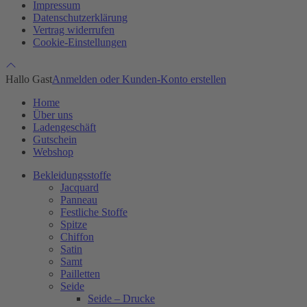
Impressum
Datenschutzerklärung
Vertrag widerrufen
Cookie-Einstellungen
Hallo Gast
Anmelden oder Kunden-Konto erstellen
Home
Über uns
Ladengeschäft
Gutschein
Webshop
Bekleidungsstoffe
Jacquard
Panneau
Festliche Stoffe
Spitze
Chiffon
Satin
Samt
Pailletten
Seide
Seide – Drucke