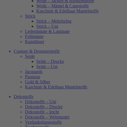
Wolle – Jacken & Blousonstoffe
Wolle – Mäntel & Capestoffe
Kaschmir & Edelhaar Mantelstoffe
Strick
Strick – Mehrfarbig
Strick – Uni
Lederimitate & Laminate
Fellimitate
Kunstfaser
Couture & Designerstoffe
Seide
Seide – Drucke
Seide – Uni
Jacquards
Panneau
Gold & Silber
Kaschmir & Edelhaar Mantelstoffe
Dekostoffe
Dekostoffe – Uni
Dekostoffe – Drucke
Dekostoffe – leicht
Dekostoffe – Webmuster
Verdunkelungsstoffe