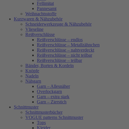
Fellimitat
Pannesamt
Weihnachtsstoffe
Kurzwaren & Nähzubehör
Schneiderwerkzeuge & Nähzubehör
Vlieseline
Reißverschlüsse
Reißverschlüsse – endlos
Reißverschlüsse – Metallzähnchen
Reißverschlüsse – nahtverdeckt
Reißverschlüsse – nicht teilbar
Reißverschlüsse – teilbar
Bänder, Borten & Kordeln
Knöpfe
Nadeln
Nähgarn
Garn – Allesnäher
Overlockgarn
Garn – extra stark
Garn – Zierstich
Schnittmuster
Schnittmusterbücher
VOGUE patterns Schnittmuster
Tops
Kleider