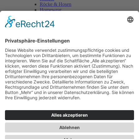
Röcke & Hosen
Homewear
Jacken & Mäntel
Vogue Vintage
Herren
Kids
Accessoires
Einzelschnittmuster Burda
Tops
Kleider
Röcke & Hosen
Homewear
Jacken & Mäntel
Curvy
Herren
Kids
Burda Fantasy
Accessoires & Deko
NEU im Shop
SALE
Suchen
Suchen
Bitte mindestens 5 Buschstaben oder Zahlen eingeben!