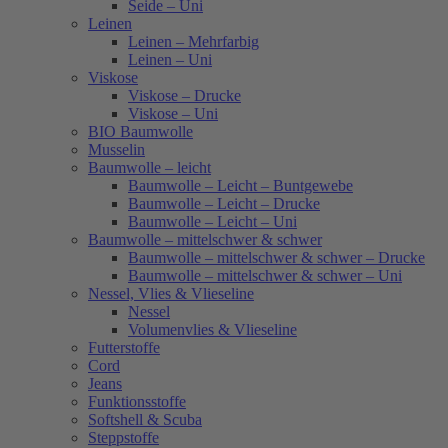
Seide – Uni
Leinen
Leinen – Mehrfarbig
Leinen – Uni
Viskose
Viskose – Drucke
Viskose – Uni
BIO Baumwolle
Musselin
Baumwolle – leicht
Baumwolle – Leicht – Buntgewebe
Baumwolle – Leicht – Drucke
Baumwolle – Leicht – Uni
Baumwolle – mittelschwer & schwer
Baumwolle – mittelschwer & schwer – Drucke
Baumwolle – mittelschwer & schwer – Uni
Nessel, Vlies & Vlieseline
Nessel
Volumenvlies & Vlieseline
Futterstoffe
Cord
Jeans
Funktionsstoffe
Softshell & Scuba
Steppstoffe