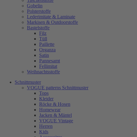
Taschenstoffe
Gobelin
Polsterstoffe
Lederimitate & Laminate
Markisen & Outdoorstoffe
Bastelstoffe
Filz
Tüll
Paillette
Organza
Satin
Pannesamt
Fellimitat
Weihnachtsstoffe
Schnittmuster
VOGUE patterns Schnittmuster
Tops
Kleider
Röcke & Hosen
Homewear
Jacken & Mäntel
VOGUE Vintage
Herren
Kids