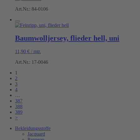
Art.Nr.: 84-0106
Baumwolljersey, flieder hell, uni
11,90
€
/
mtr.
Art.Nr.: 17-0046
1
2
3
4
…
387
388
389
>
Bekleidungsstoffe
Jacquard
Panneau