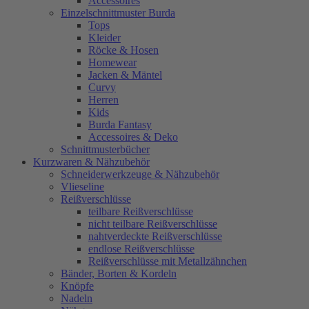
Accessoires
Einzelschnittmuster Burda
Tops
Kleider
Röcke & Hosen
Homewear
Jacken & Mäntel
Curvy
Herren
Kids
Burda Fantasy
Accessoires & Deko
Schnittmusterbücher
Kurzwaren & Nähzubehör
Schneiderwerkzeuge & Nähzubehör
Vlieseline
Reißverschlüsse
teilbare Reißverschlüsse
nicht teilbare Reißverschlüsse
nahtverdeckte Reißverschlüsse
endlose Reißverschlüsse
Reißverschlüsse mit Metallzähnchen
Bänder, Borten & Kordeln
Knöpfe
Nadeln