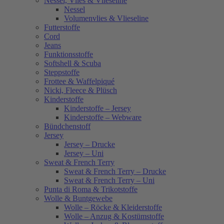
Nessel, Vlies & Vlieseline
Nessel
Volumenvlies & Vlieseline
Futterstoffe
Cord
Jeans
Funktionsstoffe
Softshell & Scuba
Steppstoffe
Frottee & Waffelpiqué
Nicki, Fleece & Plüsch
Kinderstoffe
Kinderstoffe – Jersey
Kinderstoffe – Webware
Bündchenstoff
Jersey
Jersey – Drucke
Jersey – Uni
Sweat & French Terry
Sweat & French Terry – Drucke
Sweat & French Terry – Uni
Punta di Roma & Trikotstoffe
Wolle & Buntgewebe
Wolle – Röcke & Kleiderstoffe
Wolle – Anzug & Kostümstoffe