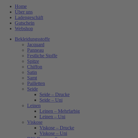
Home
Über uns
Ladengeschäft
Gutschein
Webshop
Bekleidungsstoffe
Jacquard
Panneau
Festliche Stoffe
Spitze
Chiffon
Satin
Samt
Pailletten
Seide
Seide – Drucke
Seide – Uni
Leinen
Leinen – Mehrfarbig
Leinen – Uni
Viskose
Viskose – Drucke
Viskose – Uni