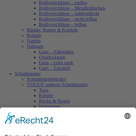
Reißverschlüsse – endlos
Reißverschlüsse – Metallzähnchen
Reißverschlüsse – nahtverdeckt
Reißverschlüsse – nicht teilbar
Reißverschlüsse – teilbar
Bänder, Borten & Kordeln
Knöpfe
Nadeln
Nähgarn
Garn – Allesnäher
Overlockgarn
Garn – extra stark
Garn – Zierstich
Schnittmuster
Schnittmusterbücher
VOGUE patterns Schnittmuster
Tops
Kleider
Röcke & Hosen
Homewear
Jacken & Mäntel
Vogue Vintage
Herren
Kids
Accessoires