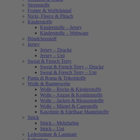
Steppstoffe
Frottee & Waffelpiqué
Nicki, Fleece & Plüsch
Kinderstoffe
Kinderstoffe – Jersey
Kinderstoffe – Webware
Bündchenstoff
Jersey
Jersey – Drucke
Jersey – Uni
Sweat & French Terry
Sweat & French Terry – Drucke
Sweat & French Terry – Uni
Punta di Roma & Trikotstoffe
Wolle & Buntgewebe
Wolle – Röcke & Kleiderstoffe
Wolle – Anzug & Kostümstoffe
Wolle – Jacken & Blousonstoffe
Wolle – Mäntel & Capestoffe
Kaschmir & Edelhaar Mantelstoffe
Strick
Strick – Mehrfarbig
Strick – Uni
Lederimitate & Laminate
Fellimitate