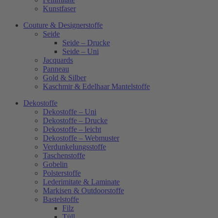
Kunstfaser
Couture & Designerstoffe
Seide
Seide – Drucke
Seide – Uni
Jacquards
Panneau
Gold & Silber
Kaschmir & Edelhaar Mantelstoffe
Dekostoffe
Dekostoffe – Uni
Dekostoffe – Drucke
Dekostoffe – leicht
Dekostoffe – Webmuster
Verdunkelungsstoffe
Taschenstoffe
Gobelin
Polsterstoffe
Lederimitate & Laminate
Markisen & Outdoorstoffe
Bastelstoffe
Filz
Tüll