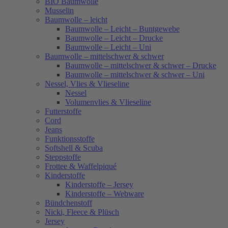
BIO Baumwolle
Musselin
Baumwolle – leicht
Baumwolle – Leicht – Buntgewebe
Baumwolle – Leicht – Drucke
Baumwolle – Leicht – Uni
Baumwolle – mittelschwer & schwer
Baumwolle – mittelschwer & schwer – Drucke
Baumwolle – mittelschwer & schwer – Uni
Nessel, Vlies & Vlieseline
Nessel
Volumenvlies & Vlieseline
Futterstoffe
Cord
Jeans
Funktionsstoffe
Softshell & Scuba
Steppstoffe
Frottee & Waffelpiqué
Kinderstoffe
Kinderstoffe – Jersey
Kinderstoffe – Webware
Bündchenstoff
Nicki, Fleece & Plüsch
Jersey