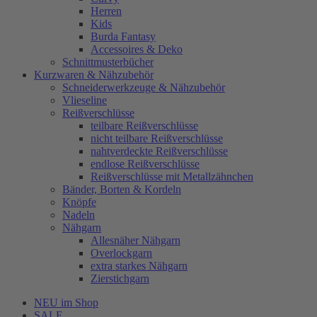
Herren
Kids
Burda Fantasy
Accessoires & Deko
Schnittmusterbücher
Kurzwaren & Nähzubehör
Schneiderwerkzeuge & Nähzubehör
Vlieseline
Reißverschlüsse
teilbare Reißverschlüsse
nicht teilbare Reißverschlüsse
nahtverdeckte Reißverschlüsse
endlose Reißverschlüsse
Reißverschlüsse mit Metallzähnchen
Bänder, Borten & Kordeln
Knöpfe
Nadeln
Nähgarn
Allesnäher Nähgarn
Overlockgarn
extra starkes Nähgarn
Zierstichgarn
NEU im Shop
SALE