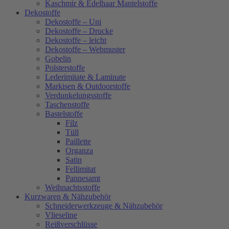
Kaschmir & Edelhaar Mantelstoffe
Dekostoffe
Dekostoffe – Uni
Dekostoffe – Drucke
Dekostoffe – leicht
Dekostoffe – Webmuster
Gobelin
Polsterstoffe
Lederimitate & Laminate
Markisen & Outdoorstoffe
Verdunkelungsstoffe
Taschenstoffe
Bastelstoffe
Filz
Tüll
Paillette
Organza
Satin
Fellimitat
Pannesamt
Weihnachtsstoffe
Kurzwaren & Nähzubehör
Schneiderwerkzeuge & Nähzubehör
Vlieseline
Reißverschlüsse