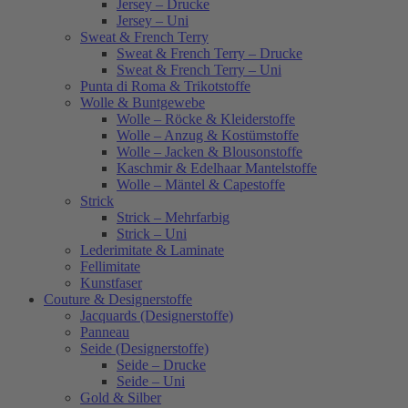
Jersey – Drucke
Jersey – Uni
Sweat & French Terry
Sweat & French Terry – Drucke
Sweat & French Terry – Uni
Punta di Roma & Trikotstoffe
Wolle & Buntgewebe
Wolle – Röcke & Kleiderstoffe
Wolle – Anzug & Kostümstoffe
Wolle – Jacken & Blousonstoffe
Kaschmir & Edelhaar Mantelstoffe
Wolle – Mäntel & Capestoffe
Strick
Strick – Mehrfarbig
Strick – Uni
Lederimitate & Laminate
Fellimitate
Kunstfaser
Couture & Designerstoffe
Jacquards (Designerstoffe)
Panneau
Seide (Designerstoffe)
Seide – Drucke
Seide – Uni
Gold & Silber