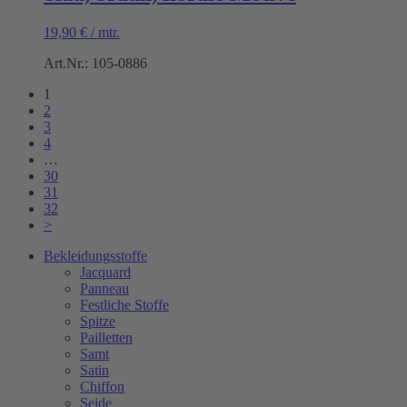
19,90
€
/
mtr.
Art.Nr.: 105-0886
1
2
3
4
…
30
31
32
>
Bekleidungsstoffe
Jacquard
Panneau
Festliche Stoffe
Spitze
Pailletten
Samt
Satin
Chiffon
Seide