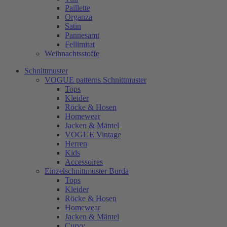
Paillette
Organza
Satin
Pannesamt
Fellimitat
Weihnachtsstoffe
Schnittmuster
VOGUE patterns Schnittmuster
Tops
Kleider
Röcke & Hosen
Homewear
Jacken & Mäntel
VOGUE Vintage
Herren
Kids
Accessoires
Einzelschnittmuster Burda
Tops
Kleider
Röcke & Hosen
Homewear
Jacken & Mäntel
Curvy