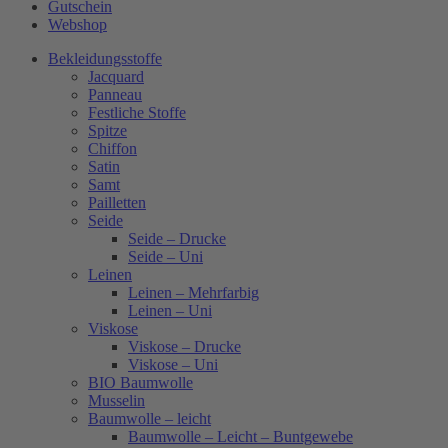
Gutschein
Webshop
Bekleidungsstoffe
Jacquard
Panneau
Festliche Stoffe
Spitze
Chiffon
Satin
Samt
Pailletten
Seide
Seide – Drucke
Seide – Uni
Leinen
Leinen – Mehrfarbig
Leinen – Uni
Viskose
Viskose – Drucke
Viskose – Uni
BIO Baumwolle
Musselin
Baumwolle – leicht
Baumwolle – Leicht – Buntgewebe