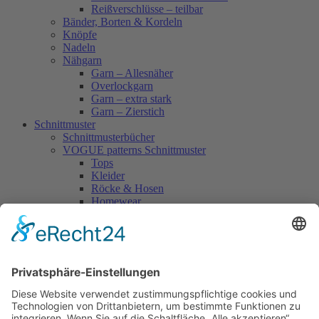
Reißverschlüsse – teilbar
Bänder, Borten & Kordeln
Knöpfe
Nadeln
Nähgarn
Garn – Allesnäher
Overlockgarn
Garn – extra stark
Garn – Zierstich
Schnittmuster
Schnittmusterbücher
VOGUE patterns Schnittmuster
Tops
Kleider
Röcke & Hosen
Homewear
Jacken & Mäntel
Vogue Vintage
Herren
Kids
Accessoires
Einzelschnittmuster Burda
Tops
Kleider
Röcke & Hosen