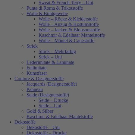
Sweat & French Terry – Uni
Punta di Roma & Trikotstoffe
Wolle & Buntgewebe
Wolle – Röcke & Kleiderstoffe
Wolle – Anzug & Kostümstoffe
Wolle – Jacken & Blousonstoffe
Kaschmir & Edelhaar Mantelstoffe
Wolle – Mäntel & Capestoffe
Strick
Strick – Mehrfarbig
Strick – Uni
Lederimitate & Laminate
Fellimitate
Kunstfaser
Couture & Designerstoffe
Jacquards (Designerstoffe)
Panneau
Seide (Designerstoffe)
Seide – Drucke
Seide – Uni
Gold & Silber
Kaschmir & Edelhaar Mantelstoffe
Dekostoffe
Dekostoffe – Uni
Dekostoffe – Drucke