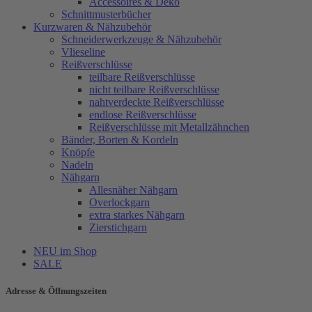
Accessoires & Deko
Schnittmusterbücher
Kurzwaren & Nähzubehör
Schneiderwerkzeuge & Nähzubehör
Vlieseline
Reißverschlüsse
teilbare Reißverschlüsse
nicht teilbare Reißverschlüsse
nahtverdeckte Reißverschlüsse
endlose Reißverschlüsse
Reißverschlüsse mit Metallzähnchen
Bänder, Borten & Kordeln
Knöpfe
Nadeln
Nähgarn
Allesnäher Nähgarn
Overlockgarn
extra starkes Nähgarn
Zierstichgarn
NEU im Shop
SALE
Adresse & Öffnungszeiten