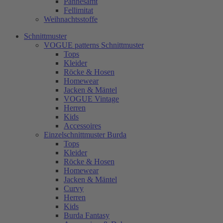
Pannesamt
Fellimitat
Weihnachtsstoffe
Schnittmuster
VOGUE patterns Schnittmuster
Tops
Kleider
Röcke & Hosen
Homewear
Jacken & Mäntel
VOGUE Vintage
Herren
Kids
Accessoires
Einzelschnittmuster Burda
Tops
Kleider
Röcke & Hosen
Homewear
Jacken & Mäntel
Curvy
Herren
Kids
Burda Fantasy