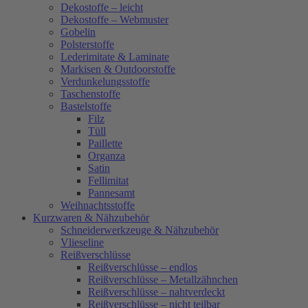
Dekostoffe – leicht
Dekostoffe – Webmuster
Gobelin
Polsterstoffe
Lederimitate & Laminate
Markisen & Outdoorstoffe
Verdunkelungsstoffe
Taschenstoffe
Bastelstoffe
Filz
Tüll
Paillette
Organza
Satin
Fellimitat
Pannesamt
Weihnachtsstoffe
Kurzwaren & Nähzubehör
Schneiderwerkzeuge & Nähzubehör
Vlieseline
Reißverschlüsse
Reißverschlüsse – endlos
Reißverschlüsse – Metallzähnchen
Reißverschlüsse – nahtverdeckt
Reißverschlüsse – nicht teilbar