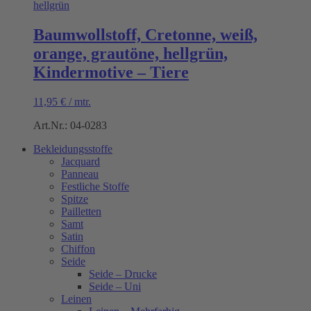
Baumwollstoff, Cretonne, weiß,
orange, grautöne, hellgrün,
Kindermotive – Tiere
11,95
€
/
mtr.
Art.Nr.: 04-0283
Bekleidungsstoffe
Jacquard
Panneau
Festliche Stoffe
Spitze
Pailletten
Samt
Satin
Chiffon
Seide
Seide – Drucke
Seide – Uni
Leinen