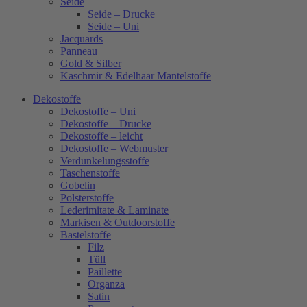
Seide
Seide – Drucke
Seide – Uni
Jacquards
Panneau
Gold & Silber
Kaschmir & Edelhaar Mantelstoffe
Dekostoffe
Dekostoffe – Uni
Dekostoffe – Drucke
Dekostoffe – leicht
Dekostoffe – Webmuster
Verdunkelungsstoffe
Taschenstoffe
Gobelin
Polsterstoffe
Lederimitate & Laminate
Markisen & Outdoorstoffe
Bastelstoffe
Filz
Tüll
Paillette
Organza
Satin