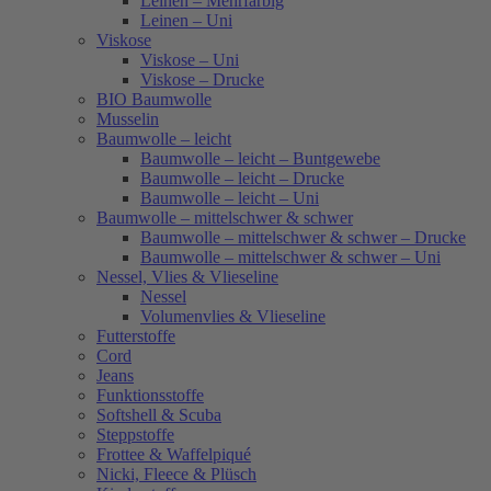
Leinen – Mehrfarbig
Leinen – Uni
Viskose
Viskose – Uni
Viskose – Drucke
BIO Baumwolle
Musselin
Baumwolle – leicht
Baumwolle – leicht – Buntgewebe
Baumwolle – leicht – Drucke
Baumwolle – leicht – Uni
Baumwolle – mittelschwer & schwer
Baumwolle – mittelschwer & schwer – Drucke
Baumwolle – mittelschwer & schwer – Uni
Nessel, Vlies & Vlieseline
Nessel
Volumenvlies & Vlieseline
Futterstoffe
Cord
Jeans
Funktionsstoffe
Softshell & Scuba
Steppstoffe
Frottee & Waffelpiqué
Nicki, Fleece & Plüsch