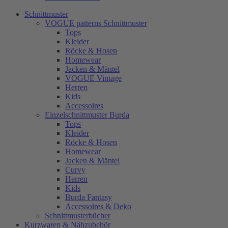
Schnittmuster
VOGUE patterns Schnittmuster
Tops
Kleider
Röcke & Hosen
Homewear
Jacken & Mäntel
VOGUE Vintage
Herren
Kids
Accessoires
Einzelschnittmuster Burda
Tops
Kleider
Röcke & Hosen
Homewear
Jacken & Mäntel
Curvy
Herren
Kids
Burda Fantasy
Accessoires & Deko
Schnittmusterbücher
Kurzwaren & Nähzubehör