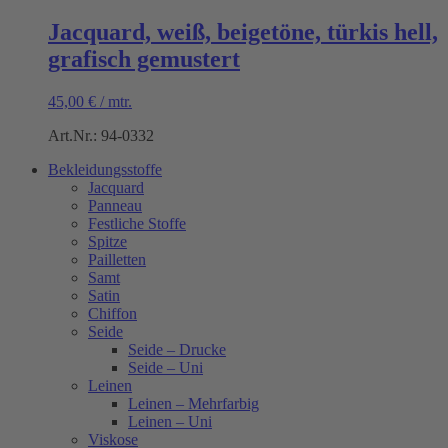
Jacquard, weiß, beigetöne, türkis hell,
grafisch gemustert
45,00
€
/
mtr.
Art.Nr.: 94-0332
Bekleidungsstoffe
Jacquard
Panneau
Festliche Stoffe
Spitze
Pailletten
Samt
Satin
Chiffon
Seide
Seide – Drucke
Seide – Uni
Leinen
Leinen – Mehrfarbig
Leinen – Uni
Viskose