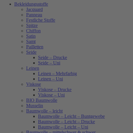
Bekleidungsstoffe
Jacquard
Panneau
Festliche Stoffe
Spitze
Chiffon
Satin
Samt
Pailletten
Seide
Seide – Drucke
Seide – Uni
Leinen
Leinen – Mehrfarbig
Leinen – Uni
Viskose
Viskose – Drucke
Viskose – Uni
BIO Baumwolle
Musselin
Baumwolle – leicht
Baumwolle – Leicht – Buntgewebe
Baumwolle – Leicht – Drucke
Baumwolle – Leicht – Uni
Baumwolle – mittelschwer & schwer