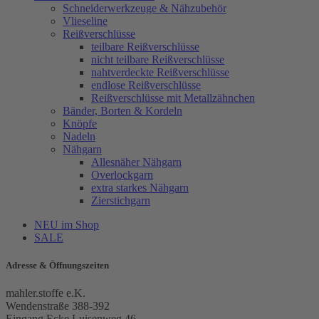
Schneiderwerkzeuge & Nähzubehör
Vlieseline
Reißverschlüsse
teilbare Reißverschlüsse
nicht teilbare Reißverschlüsse
nahtverdeckte Reißverschlüsse
endlose Reißverschlüsse
Reißverschlüsse mit Metallzähnchen
Bänder, Borten & Kordeln
Knöpfe
Nadeln
Nähgarn
Allesnäher Nähgarn
Overlockgarn
extra starkes Nähgarn
Zierstichgarn
NEU im Shop
SALE
Adresse & Öffnungszeiten
mahler.stoffe e.K.
Wendenstraße 388-392
Eingang Ecke Luisenweg 46