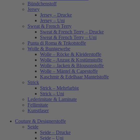
Bündchenstoff
Jersey
Jersey – Drucke
Jersey – Uni
Sweat & French Terry
Sweat & French Terry – Drucke
Sweat & French Terry – Uni
Punta di Roma & Trikotstoffe
Wolle & Buntgewebe
Wolle – Röcke & Kleiderstoffe
Wolle – Anzug & Kostümstoffe
Wolle – Jacken & Blousonstoffe
Wolle – Mäntel & Capestoffe
Kaschmir & Edelhaar Mantelstoffe
Strick
Strick – Mehrfarbig
Strick – Uni
Lederimitate & Laminate
Fellimitate
Kunstfaser
Couture & Designerstoffe
Seide
Seide – Drucke
Seide – Uni