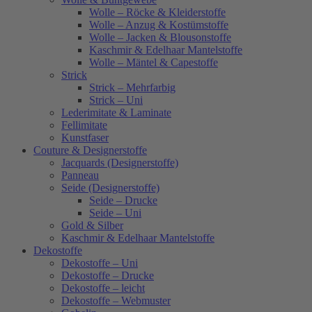
Wolle – Röcke & Kleiderstoffe
Wolle – Anzug & Kostümstoffe
Wolle – Jacken & Blousonstoffe
Kaschmir & Edelhaar Mantelstoffe
Wolle – Mäntel & Capestoffe
Strick
Strick – Mehrfarbig
Strick – Uni
Lederimitate & Laminate
Fellimitate
Kunstfaser
Couture & Designerstoffe
Jacquards (Designerstoffe)
Panneau
Seide (Designerstoffe)
Seide – Drucke
Seide – Uni
Gold & Silber
Kaschmir & Edelhaar Mantelstoffe
Dekostoffe
Dekostoffe – Uni
Dekostoffe – Drucke
Dekostoffe – leicht
Dekostoffe – Webmuster