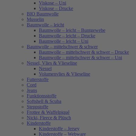
Viskose – Uni
Viskose – Drucke
BIO Baumwolle
Musselin
Baumwolle – leicht
Baumwolle – leicht – Buntgewebe
Baumwolle – leicht – Drucke
Baumwolle – leicht – Uni
Baumwolle – mittelschwer & schwer
Baumwolle – mittelschwer & schwer – Drucke
Baumwolle – mittelschwer & schwer – Uni
Nessel, Vlies & Vlieseline
Nessel
Volumenvlies & Vlieseline
Futterstoffe
Cord
Jeans
Funktionsstoffe
Softshell & Scuba
Steppstoffe
Frottee & Waffelpiqué
Nicki, Fleece & Plüsch
Kinderstoffe
Kinderstoffe – Jersey
Kinderstoffe – Webware