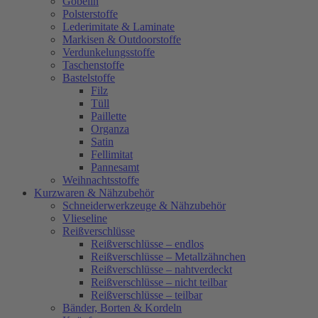
Gobelin
Polsterstoffe
Lederimitate & Laminate
Markisen & Outdoorstoffe
Verdunkelungsstoffe
Taschenstoffe
Bastelstoffe
Filz
Tüll
Paillette
Organza
Satin
Fellimitat
Pannesamt
Weihnachtsstoffe
Kurzwaren & Nähzubehör
Schneiderwerkzeuge & Nähzubehör
Vlieseline
Reißverschlüsse
Reißverschlüsse – endlos
Reißverschlüsse – Metallzähnchen
Reißverschlüsse – nahtverdeckt
Reißverschlüsse – nicht teilbar
Reißverschlüsse – teilbar
Bänder, Borten & Kordeln