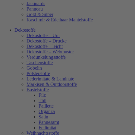
Jacquards
Panneau
Gold & Silber
Kaschmir & Edelhaar Mantelstoffe
Dekostoffe
Dekostoffe – Uni
Dekostoffe – Drucke
Dekostoffe – leicht
Dekostoffe – Webmuster
Verdunkelungsstoffe
Taschenstoffe
Gobelin
Polsterstoffe
Lederimitate & Laminate
Markisen & Outdoorstoffe
Bastelstoffe
Filz
Tüll
Paillette
Organza
Satin
Pannesamt
Fellimitat
Weihnachtsstoffe