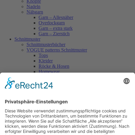
Knöpfe
Nadeln
Nähgarn
Garn – Allesnäher
Overlockgarn
Garn – extra stark
Garn – Zierstich
Schnittmuster
Schnittmusterbücher
VOGUE patterns Schnittmuster
Tops
Kleider
Röcke & Hosen
Homewear
Jacken & Mäntel
Vogue Vintage
Herren
Kids
Accessoires
Einzelschnittmuster Burda
Tops
Kleider
Röcke & Hosen
Homewear
Jacken & Mäntel