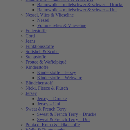
Baumwolle – mittelschwer & schwer – Drucke
Baumwolle – mittelschwer & schwer – Uni
Nessel, Vlies & Vlieseline
Nessel
Volumenvlies & Vlieseline
Futterstoffe
Cord
Jeans
Funktionsstoffe
Softshell & Scuba
Steppstoffe
Frottee & Waffelpiqué
Kinderstoffe
Kinderstoffe – Jersey
Kinderstoffe – Webware
Bündchenstoff
Nicki, Fleece & Plüsch
Jersey
Jersey – Drucke
Jersey – Uni
Sweat & French Terry
Sweat & French Terry – Drucke
Sweat & French Terry – Uni
Punta di Roma & Trikotstoffe
Wolle & Buntgewebe