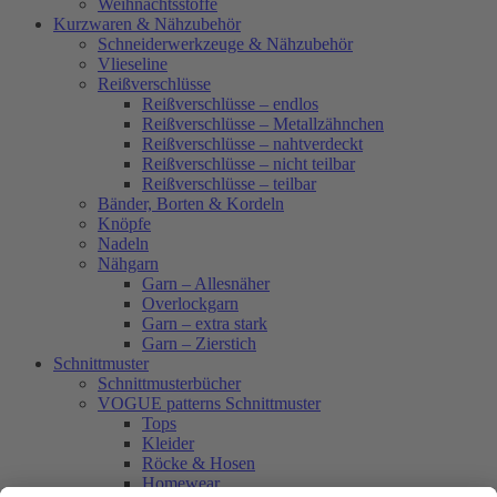
Weihnachtsstoffe
Kurzwaren & Nähzubehör
Schneiderwerkzeuge & Nähzubehör
Vlieseline
Reißverschlüsse
Reißverschlüsse – endlos
Reißverschlüsse – Metallzähnchen
Reißverschlüsse – nahtverdeckt
Reißverschlüsse – nicht teilbar
Reißverschlüsse – teilbar
Bänder, Borten & Kordeln
Knöpfe
Nadeln
Nähgarn
Garn – Allesnäher
Overlockgarn
Garn – extra stark
Garn – Zierstich
Schnittmuster
Schnittmusterbücher
VOGUE patterns Schnittmuster
Tops
Kleider
Röcke & Hosen
Homewear