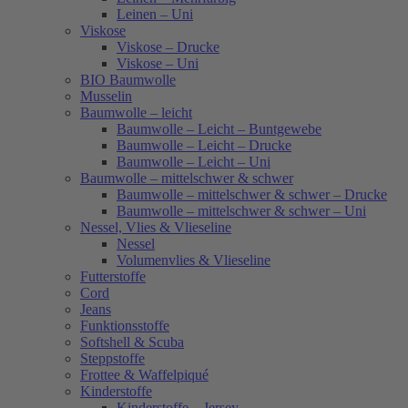
Leinen – Uni
Viskose
Viskose – Drucke
Viskose – Uni
BIO Baumwolle
Musselin
Baumwolle – leicht
Baumwolle – Leicht – Buntgewebe
Baumwolle – Leicht – Drucke
Baumwolle – Leicht – Uni
Baumwolle – mittelschwer & schwer
Baumwolle – mittelschwer & schwer – Drucke
Baumwolle – mittelschwer & schwer – Uni
Nessel, Vlies & Vlieseline
Nessel
Volumenvlies & Vlieseline
Futterstoffe
Cord
Jeans
Funktionsstoffe
Softshell & Scuba
Steppstoffe
Frottee & Waffelpiqué
Kinderstoffe
Kinderstoffe – Jersey