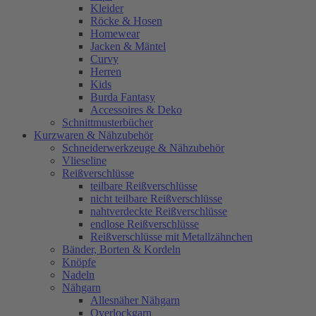
Kleider
Röcke & Hosen
Homewear
Jacken & Mäntel
Curvy
Herren
Kids
Burda Fantasy
Accessoires & Deko
Schnittmusterbücher
Kurzwaren & Nähzubehör
Schneiderwerkzeuge & Nähzubehör
Vlieseline
Reißverschlüsse
teilbare Reißverschlüsse
nicht teilbare Reißverschlüsse
nahtverdeckte Reißverschlüsse
endlose Reißverschlüsse
Reißverschlüsse mit Metallzähnchen
Bänder, Borten & Kordeln
Knöpfe
Nadeln
Nähgarn
Allesnäher Nähgarn
Overlockgarn