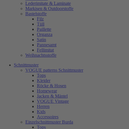
Lederimitate & Laminate
Markisen & Outdoorstoffe
Bastelstoffe
Filz
Tüll
Paillette
Organza
Satin
Pannesamt
Fellimitat
Weihnachtsstoffe
Schnittmuster
VOGUE patterns Schnittmuster
Tops
Kleider
Röcke & Hosen
Homewear
Jacken & Mäntel
VOGUE Vintage
Herren
Kids
Accessoires
Einzelschnittmuster Burda
Tops