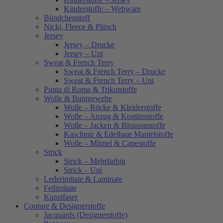
Kinderstoffe – Webware
Bündchenstoff
Nicki, Fleece & Plüsch
Jersey
Jersey – Drucke
Jersey – Uni
Sweat & French Terry
Sweat & French Terry – Drucke
Sweat & French Terry – Uni
Punta di Roma & Trikotstoffe
Wolle & Buntgewebe
Wolle – Röcke & Kleiderstoffe
Wolle – Anzug & Kostümstoffe
Wolle – Jacken & Blousonstoffe
Kaschmir & Edelhaar Mantelstoffe
Wolle – Mäntel & Capestoffe
Strick
Strick – Mehrfarbig
Strick – Uni
Lederimitate & Laminate
Fellimitate
Kunstfaser
Couture & Designerstoffe
Jacquards (Designerstoffe)