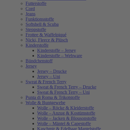
Futterstoffe
Cord
Jeans
Funktionsstoffe
Softshell & Scuba
Steppstoffe
Frottee & Waffelpiqué
Nicki, Fleece & Plüsch
Kinderstoffe
Kinderstoffe – Jersey
Kinderstoffe – Webware
Bündchenstoff
Jersey
Jersey – Drucke
Jersey – Uni
Sweat & French Terry
Sweat & French Terry – Drucke
Sweat & French Terry – Uni
Punta di Roma & Trikotstoffe
Wolle & Buntgewebe
Wolle – Röcke & Kleiderstoffe
Wolle – Anzug & Kostümstoffe
Wolle – Jacken & Blousonstoffe
Wolle – Mäntel & Capestoffe
Kaschmir & Edelhaar Mantelstoffe