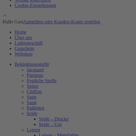
Cookie-Einstellungen
Hallo Gast
Anmelden oder Kunden-Konto erstellen
Home
Über uns
Ladengeschäft
Gutschein
Webshop
Bekleidungsstoffe
Jacquard
Panneau
Festliche Stoffe
Spitze
Chiffon
Satin
Samt
Pailletten
Seide
Seide – Drucke
Seide – Uni
Leinen
Leinen – Mehrfarbig