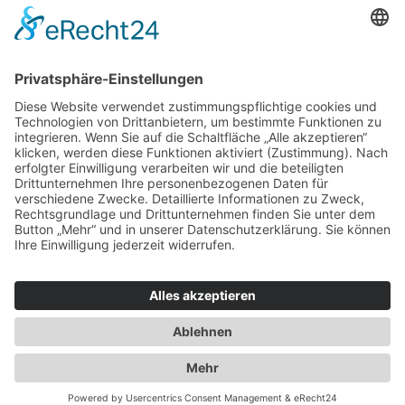
Jacken & Mäntel
Vogue Vintage
Herren
Kids
Accessoires
Einzelschnittmuster Burda
Tops
Kleider
Röcke & Hosen
Homewear
Jacken & Mäntel
Curvy
Herren
Kids
Burda Fantasy
Accessoires & Deko
NEU im Shop
SALE
Suchen
Suchen
Bitte mindestens 5 Buschstaben oder Zahlen eingeben!
Vertrag widerrufen