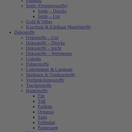
Panneau
Seide (Designerstoffe)
Seide – Drucke
Seide – Uni
Gold & Silber
Kaschmir & Edelhaar Mantelstoffe
Dekostoffe
Dekostoffe – Uni
Dekostoffe – Drucke
Dekostoffe – leicht
Dekostoffe – Webmuster
Gobelin
Polsterstoffe
Lederimitate & Laminate
Markisen & Outdoorstoffe
Verdunkelungsstoffe
Taschenstoffe
Bastelstoffe
Filz
Tüll
Paillette
Organza
Satin
Fellimitat
Pannesamt