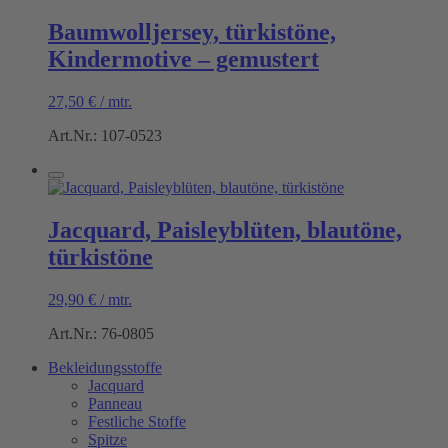
Baumwolljersey, türkistöne,
Kindermotive – gemustert
27,50
€
/
mtr.
Art.Nr.: 107-0523
Jacquard, Paisleyblüten, blautöne,
türkistöne
29,90
€
/
mtr.
Art.Nr.: 76-0805
Bekleidungsstoffe
Jacquard
Panneau
Festliche Stoffe
Spitze