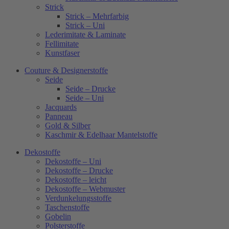
Strick
Strick – Mehrfarbig
Strick – Uni
Lederimitate & Laminate
Fellimitate
Kunstfaser
Couture & Designerstoffe
Seide
Seide – Drucke
Seide – Uni
Jacquards
Panneau
Gold & Silber
Kaschmir & Edelhaar Mantelstoffe
Dekostoffe
Dekostoffe – Uni
Dekostoffe – Drucke
Dekostoffe – leicht
Dekostoffe – Webmuster
Verdunkelungsstoffe
Taschenstoffe
Gobelin
Polsterstoffe