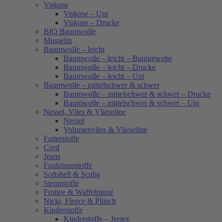
Viskose
Viskose – Uni
Viskose – Drucke
BIO Baumwolle
Musselin
Baumwolle – leicht
Baumwolle – leicht – Buntgewebe
Baumwolle – leicht – Drucke
Baumwolle – leicht – Uni
Baumwolle – mittelschwer & schwer
Baumwolle – mittelschwer & schwer – Drucke
Baumwolle – mittelschwer & schwer – Uni
Nessel, Vlies & Vlieseline
Nessel
Volumenvlies & Vlieseline
Futterstoffe
Cord
Jeans
Funktionsstoffe
Softshell & Scuba
Steppstoffe
Frottee & Waffelpiqué
Nicki, Fleece & Plüsch
Kinderstoffe
Kinderstoffe – Jersey