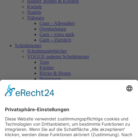
Bänder, Borten & Kordeln
Knöpfe
Nadeln
Nähgarn
Garn – Allesnäher
Overlockgarn
Garn – extra stark
Garn – Zierstich
Schnittmuster
Schnittmusterbücher
VOGUE patterns Schnittmuster
Tops
Kleider
Röcke & Hosen
Homewear
Jacken & Mäntel
Vogue Vintage
Herren
Kids
Accessoires
Einzelschnittmuster Burda
Tops
Kleider
Röcke & Hosen
Homewear