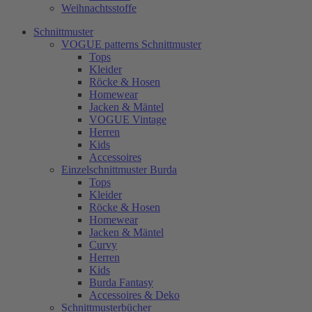
Weihnachtsstoffe
Schnittmuster
VOGUE patterns Schnittmuster
Tops
Kleider
Röcke & Hosen
Homewear
Jacken & Mäntel
VOGUE Vintage
Herren
Kids
Accessoires
Einzelschnittmuster Burda
Tops
Kleider
Röcke & Hosen
Homewear
Jacken & Mäntel
Curvy
Herren
Kids
Burda Fantasy
Accessoires & Deko
Schnittmusterbücher