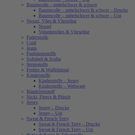
Baumwolle – mittelschwer & schwer
Baumwolle – mittelschwer & schwer – Drucke
Baumwolle – mittelschwer & schwer – Uni
Nessel, Vlies & Vlieseline
Nessel
Volumenvlies & Vlieseline
Futterstoffe
Cord
Jeans
Funktionsstoffe
Softshell & Scuba
Steppstoffe
Frottee & Waffelpiqué
Kinderstoffe
Kinderstoffe – Jersey
Kinderstoffe – Webware
Bündchenstoff
Nicki, Fleece & Plüsch
Jersey
Jersey – Drucke
Jersey – Uni
Sweat & French Terry
Sweat & French Terry – Drucke
Sweat & French Terry – Uni
Punta di Roma & Trikotstoffe