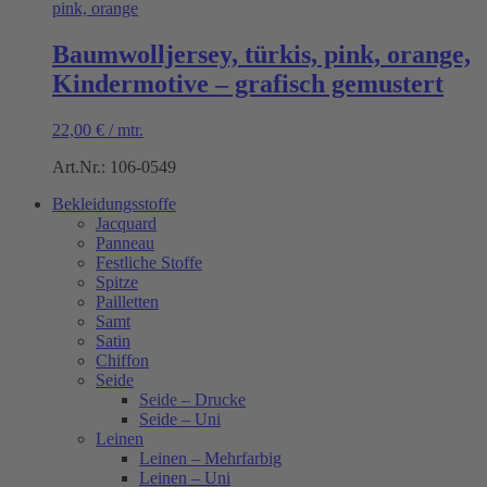
Baumwolljersey, türkis, pink, orange,
Kindermotive – grafisch gemustert
22,00
€
/
mtr.
Art.Nr.: 106-0549
Bekleidungsstoffe
Jacquard
Panneau
Festliche Stoffe
Spitze
Pailletten
Samt
Satin
Chiffon
Seide
Seide – Drucke
Seide – Uni
Leinen
Leinen – Mehrfarbig
Leinen – Uni