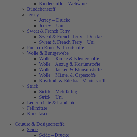
Kinderstoffe – Webware
Bündchenstoff
Jersey
Jersey – Drucke
Jersey – Uni
Sweat & French Terry
Sweat & French Terry – Drucke
Sweat & French Terry – Uni
Punta di Roma & Trikotstoffe
Wolle & Buntgewebe
Wolle – Röcke & Kleiderstoffe
Wolle – Anzug & Kostümstoffe
Wolle – Jacken & Blousonstoffe
Wolle – Mäntel & Capestoffe
Kaschmir & Edelhaar Mantelstoffe
Strick
Strick – Mehrfarbig
Strick – Uni
Lederimitate & Laminate
Fellimitate
Kunstfaser
Couture & Designerstoffe
Seide
Seide – Drucke