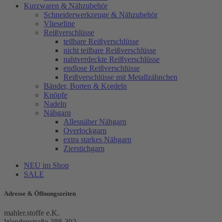
Kurzwaren & Nähzubehör
Schneiderwerkzeuge & Nähzubehör
Vlieseline
Reißverschlüsse
teilbare Reißverschlüsse
nicht teilbare Reißverschlüsse
nahtverdeckte Reißverschlüsse
endlose Reißverschlüsse
Reißverschlüsse mit Metallzähnchen
Bänder, Borten & Kordeln
Knöpfe
Nadeln
Nähgarn
Allesnäher Nähgarn
Overlockgarn
extra starkes Nähgarn
Zierstichgarn
NEU im Shop
SALE
Adresse & Öffnungszeiten
mahler.stoffe e.K.
Wendenstraße 388-392