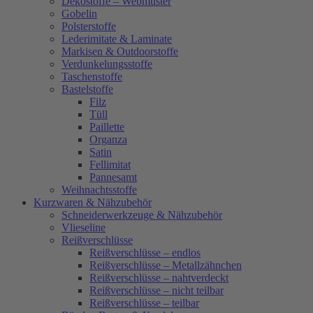
Dekostoffe – Webmuster
Gobelin
Polsterstoffe
Lederimitate & Laminate
Markisen & Outdoorstoffe
Verdunkelungsstoffe
Taschenstoffe
Bastelstoffe
Filz
Tüll
Paillette
Organza
Satin
Fellimitat
Pannesamt
Weihnachtsstoffe
Kurzwaren & Nähzubehör
Schneiderwerkzeuge & Nähzubehör
Vlieseline
Reißverschlüsse
Reißverschlüsse – endlos
Reißverschlüsse – Metallzähnchen
Reißverschlüsse – nahtverdeckt
Reißverschlüsse – nicht teilbar
Reißverschlüsse – teilbar