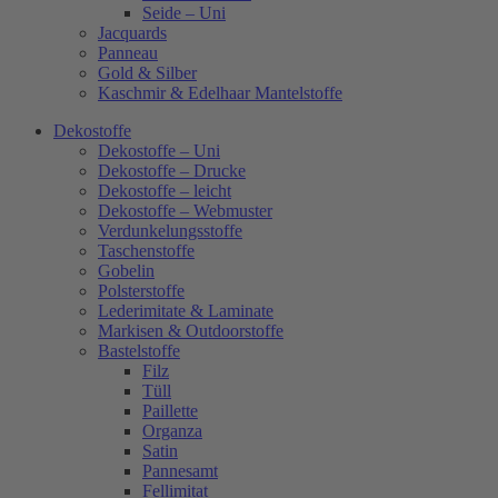
Seide – Uni
Jacquards
Panneau
Gold & Silber
Kaschmir & Edelhaar Mantelstoffe
Dekostoffe
Dekostoffe – Uni
Dekostoffe – Drucke
Dekostoffe – leicht
Dekostoffe – Webmuster
Verdunkelungsstoffe
Taschenstoffe
Gobelin
Polsterstoffe
Lederimitate & Laminate
Markisen & Outdoorstoffe
Bastelstoffe
Filz
Tüll
Paillette
Organza
Satin
Pannesamt
Fellimitat