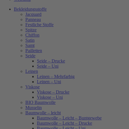
Bekleidungsstoffe
Jacquard
Panneau
Festliche Stoffe
Spitze
Chiffon
Satin
Samt
Pailletten
Seide
Seide – Drucke
Seide – Uni
Leinen
Leinen – Mehrfarbig
Leinen – Uni
Viskose
Viskose – Drucke
Viskose – Uni
BIO Baumwolle
Musselin
Baumwolle – leicht
Baumwolle – Leicht – Buntgewebe
Baumwolle – Leicht – Drucke
Baumwolle – Leicht – Uni