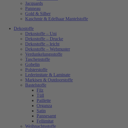
Jacquards
Panneau
Gold & Silber
Kaschmir & Edelhaar Mantelstoffe
Dekostoffe
Dekostoffe – Uni
Dekostoffe – Drucke
Dekostoffe – leicht
Dekostoffe – Webmuster
Verdunkelungsstoffe
Taschenstoffe
Gobelin
Polsterstoffe
Lederimitate & Laminate
Markisen & Outdoorstoffe
Bastelstoffe
Filz
Tüll
Paillette
Organza
Satin
Pannesamt
Fellimitat
Weihnachtsstoffe