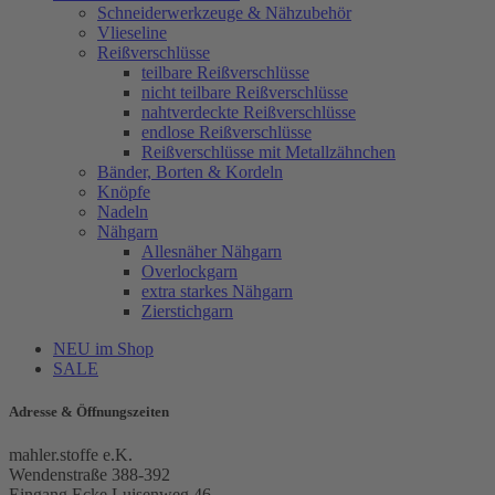
Schneiderwerkzeuge & Nähzubehör
Vlieseline
Reißverschlüsse
teilbare Reißverschlüsse
nicht teilbare Reißverschlüsse
nahtverdeckte Reißverschlüsse
endlose Reißverschlüsse
Reißverschlüsse mit Metallzähnchen
Bänder, Borten & Kordeln
Knöpfe
Nadeln
Nähgarn
Allesnäher Nähgarn
Overlockgarn
extra starkes Nähgarn
Zierstichgarn
NEU im Shop
SALE
Adresse & Öffnungszeiten
mahler.stoffe e.K.
Wendenstraße 388-392
Eingang Ecke Luisenweg 46