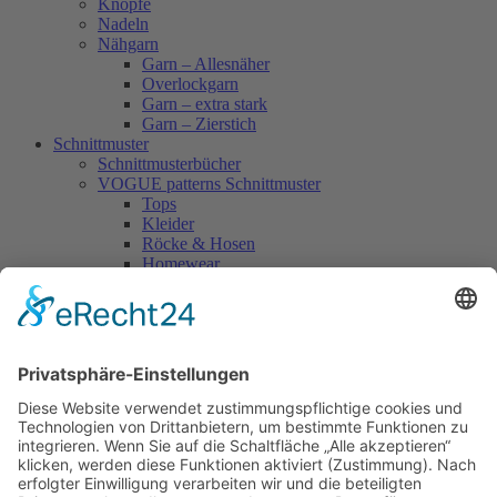
Knöpfe
Nadeln
Nähgarn
Garn – Allesnäher
Overlockgarn
Garn – extra stark
Garn – Zierstich
Schnittmuster
Schnittmusterbücher
VOGUE patterns Schnittmuster
Tops
Kleider
Röcke & Hosen
Homewear
Jacken & Mäntel
Vogue Vintage
Herren
Kids
Accessoires
Einzelschnittmuster Burda
Tops
Kleider
Röcke & Hosen
Homewear
Jacken & Mäntel