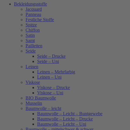
Bekleidungsstoffe
Jacquard
Panneau
Festliche Stoffe
Spitze
Chiffon
Satin
Samt
Pailletten
Seide
Seide – Drucke
Seide – Uni
Leinen
Leinen – Mehrfarbig
Leinen – Uni
Viskose
Viskose – Drucke
Viskose – Uni
BIO Baumwolle
Musselin
Baumwolle – leicht
Baumwolle – Leicht – Buntgewebe
Baumwolle – Leicht – Drucke
Baumwolle – Leicht – Uni
Baumwolle – mittelschwer & schwer