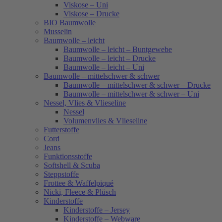
Viskose – Uni
Viskose – Drucke
BIO Baumwolle
Musselin
Baumwolle – leicht
Baumwolle – leicht – Buntgewebe
Baumwolle – leicht – Drucke
Baumwolle – leicht – Uni
Baumwolle – mittelschwer & schwer
Baumwolle – mittelschwer & schwer – Drucke
Baumwolle – mittelschwer & schwer – Uni
Nessel, Vlies & Vlieseline
Nessel
Volumenvlies & Vlieseline
Futterstoffe
Cord
Jeans
Funktionsstoffe
Softshell & Scuba
Steppstoffe
Frottee & Waffelpiqué
Nicki, Fleece & Plüsch
Kinderstoffe
Kinderstoffe – Jersey
Kinderstoffe – Webware