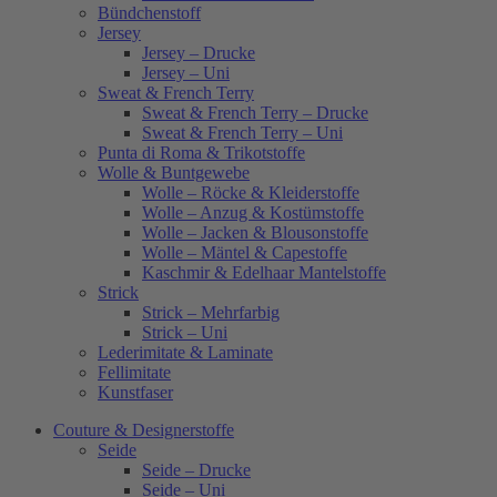
Bündchenstoff
Jersey
Jersey – Drucke
Jersey – Uni
Sweat & French Terry
Sweat & French Terry – Drucke
Sweat & French Terry – Uni
Punta di Roma & Trikotstoffe
Wolle & Buntgewebe
Wolle – Röcke & Kleiderstoffe
Wolle – Anzug & Kostümstoffe
Wolle – Jacken & Blousonstoffe
Wolle – Mäntel & Capestoffe
Kaschmir & Edelhaar Mantelstoffe
Strick
Strick – Mehrfarbig
Strick – Uni
Lederimitate & Laminate
Fellimitate
Kunstfaser
Couture & Designerstoffe
Seide
Seide – Drucke
Seide – Uni