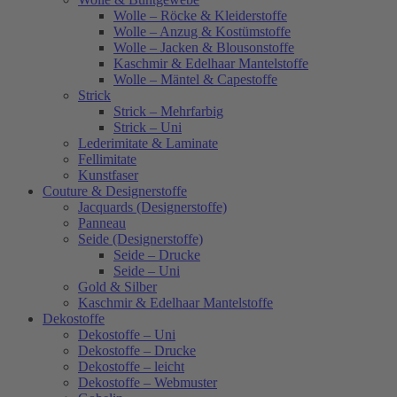
Wolle – Röcke & Kleiderstoffe
Wolle – Anzug & Kostümstoffe
Wolle – Jacken & Blousonstoffe
Kaschmir & Edelhaar Mantelstoffe
Wolle – Mäntel & Capestoffe
Strick
Strick – Mehrfarbig
Strick – Uni
Lederimitate & Laminate
Fellimitate
Kunstfaser
Couture & Designerstoffe
Jacquards (Designerstoffe)
Panneau
Seide (Designerstoffe)
Seide – Drucke
Seide – Uni
Gold & Silber
Kaschmir & Edelhaar Mantelstoffe
Dekostoffe
Dekostoffe – Uni
Dekostoffe – Drucke
Dekostoffe – leicht
Dekostoffe – Webmuster