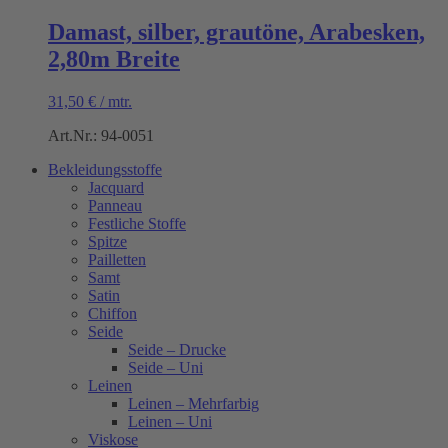
Damast, silber, grautöne, Arabesken,
2,80m Breite
31,50
€
/
mtr.
Art.Nr.: 94-0051
Bekleidungsstoffe
Jacquard
Panneau
Festliche Stoffe
Spitze
Pailletten
Samt
Satin
Chiffon
Seide
Seide – Drucke
Seide – Uni
Leinen
Leinen – Mehrfarbig
Leinen – Uni
Viskose