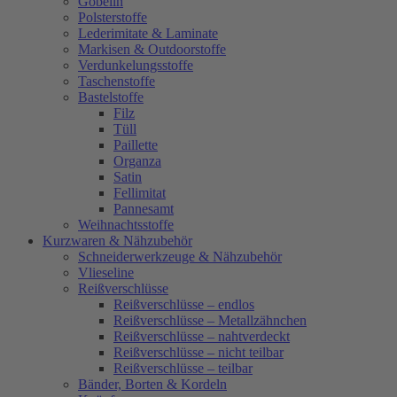
Gobelin
Polsterstoffe
Lederimitate & Laminate
Markisen & Outdoorstoffe
Verdunkelungsstoffe
Taschenstoffe
Bastelstoffe
Filz
Tüll
Paillette
Organza
Satin
Fellimitat
Pannesamt
Weihnachtsstoffe
Kurzwaren & Nähzubehör
Schneiderwerkzeuge & Nähzubehör
Vlieseline
Reißverschlüsse
Reißverschlüsse – endlos
Reißverschlüsse – Metallzähnchen
Reißverschlüsse – nahtverdeckt
Reißverschlüsse – nicht teilbar
Reißverschlüsse – teilbar
Bänder, Borten & Kordeln