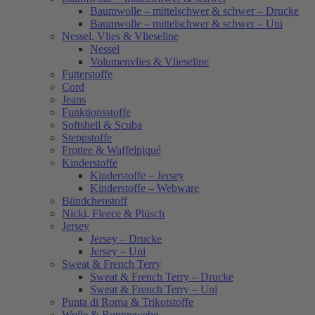
Baumwolle – mittelschwer & schwer – Drucke
Baumwolle – mittelschwer & schwer – Uni
Nessel, Vlies & Vlieseline
Nessel
Volumenvlies & Vlieseline
Futterstoffe
Cord
Jeans
Funktionsstoffe
Softshell & Scuba
Steppstoffe
Frottee & Waffelpiqué
Kinderstoffe
Kinderstoffe – Jersey
Kinderstoffe – Webware
Bündchenstoff
Nicki, Fleece & Plüsch
Jersey
Jersey – Drucke
Jersey – Uni
Sweat & French Terry
Sweat & French Terry – Drucke
Sweat & French Terry – Uni
Punta di Roma & Trikotstoffe
Wolle & Buntgewebe