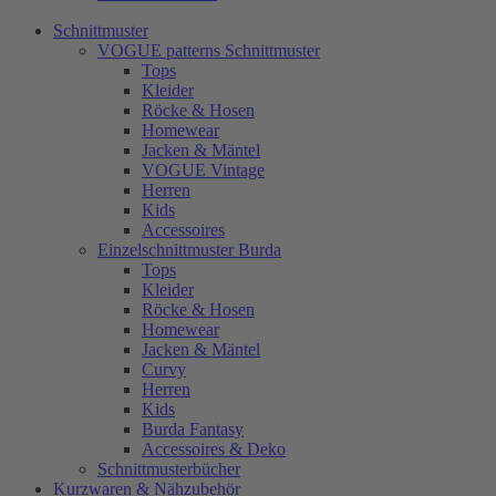
Schnittmuster
VOGUE patterns Schnittmuster
Tops
Kleider
Röcke & Hosen
Homewear
Jacken & Mäntel
VOGUE Vintage
Herren
Kids
Accessoires
Einzelschnittmuster Burda
Tops
Kleider
Röcke & Hosen
Homewear
Jacken & Mäntel
Curvy
Herren
Kids
Burda Fantasy
Accessoires & Deko
Schnittmusterbücher
Kurzwaren & Nähzubehör