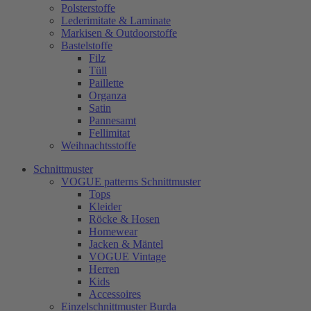
Polsterstoffe
Lederimitate & Laminate
Markisen & Outdoorstoffe
Bastelstoffe
Filz
Tüll
Paillette
Organza
Satin
Pannesamt
Fellimitat
Weihnachtsstoffe
Schnittmuster
VOGUE patterns Schnittmuster
Tops
Kleider
Röcke & Hosen
Homewear
Jacken & Mäntel
VOGUE Vintage
Herren
Kids
Accessoires
Einzelschnittmuster Burda