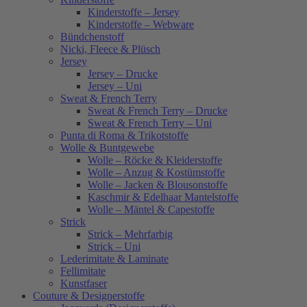
Kinderstoffe – Jersey
Kinderstoffe – Webware
Bündchenstoff
Nicki, Fleece & Plüsch
Jersey
Jersey – Drucke
Jersey – Uni
Sweat & French Terry
Sweat & French Terry – Drucke
Sweat & French Terry – Uni
Punta di Roma & Trikotstoffe
Wolle & Buntgewebe
Wolle – Röcke & Kleiderstoffe
Wolle – Anzug & Kostümstoffe
Wolle – Jacken & Blousonstoffe
Kaschmir & Edelhaar Mantelstoffe
Wolle – Mäntel & Capestoffe
Strick
Strick – Mehrfarbig
Strick – Uni
Lederimitate & Laminate
Fellimitate
Kunstfaser
Couture & Designerstoffe