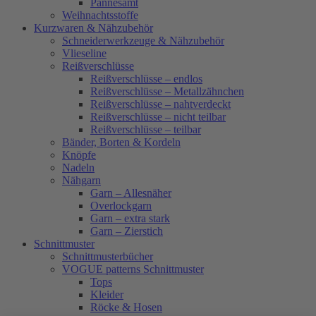
Pannesamt
Weihnachtsstoffe
Kurzwaren & Nähzubehör
Schneiderwerkzeuge & Nähzubehör
Vlieseline
Reißverschlüsse
Reißverschlüsse – endlos
Reißverschlüsse – Metallzähnchen
Reißverschlüsse – nahtverdeckt
Reißverschlüsse – nicht teilbar
Reißverschlüsse – teilbar
Bänder, Borten & Kordeln
Knöpfe
Nadeln
Nähgarn
Garn – Allesnäher
Overlockgarn
Garn – extra stark
Garn – Zierstich
Schnittmuster
Schnittmusterbücher
VOGUE patterns Schnittmuster
Tops
Kleider
Röcke & Hosen