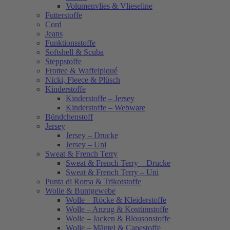
Volumenvlies & Vlieseline
Futterstoffe
Cord
Jeans
Funktionsstoffe
Softshell & Scuba
Steppstoffe
Frottee & Waffelpiqué
Nicki, Fleece & Plüsch
Kinderstoffe
Kinderstoffe – Jersey
Kinderstoffe – Webware
Bündchenstoff
Jersey
Jersey – Drucke
Jersey – Uni
Sweat & French Terry
Sweat & French Terry – Drucke
Sweat & French Terry – Uni
Punta di Roma & Trikotstoffe
Wolle & Buntgewebe
Wolle – Röcke & Kleiderstoffe
Wolle – Anzug & Kostümstoffe
Wolle – Jacken & Blousonstoffe
Wolle – Mäntel & Capestoffe