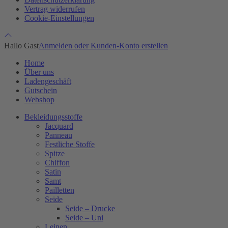
Vertrag widerrufen
Cookie-Einstellungen
Hallo Gast
Anmelden oder Kunden-Konto erstellen
Home
Über uns
Ladengeschäft
Gutschein
Webshop
Bekleidungsstoffe
Jacquard
Panneau
Festliche Stoffe
Spitze
Chiffon
Satin
Samt
Pailletten
Seide
Seide – Drucke
Seide – Uni
Leinen