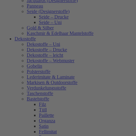
Jacquards (Designerstoffe)
Panneau
Seide (Designerstoffe)
Seide – Drucke
Seide – Uni
Gold & Silber
Kaschmir & Edelhaar Mantelstoffe
Dekostoffe
Dekostoffe – Uni
Dekostoffe – Drucke
Dekostoffe – leicht
Dekostoffe – Webmuster
Gobelin
Polsterstoffe
Lederimitate & Laminate
Markisen & Outdoorstoffe
Verdunkelungsstoffe
Taschenstoffe
Bastelstoffe
Filz
Tüll
Paillette
Organza
Satin
Fellimitat