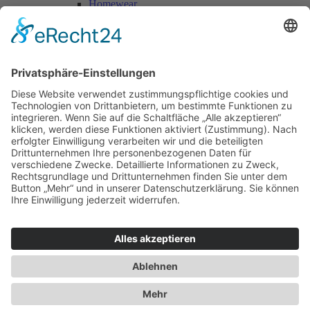
Homewear
Jacken & Mäntel
Vogue Vintage
Herren
Kids
Accessoires
Einzelschnittmuster Burda
Tops
Kleider
Röcke & Hosen
Homewear
Jacken & Mäntel
Curvy
Herren
Kids
Burda Fantasy
Accessoires & Deko
NEU im Shop
SALE
Suchen
Suchen
Bitte mindestens 5 Buschstaben oder Zahlen eingeben!