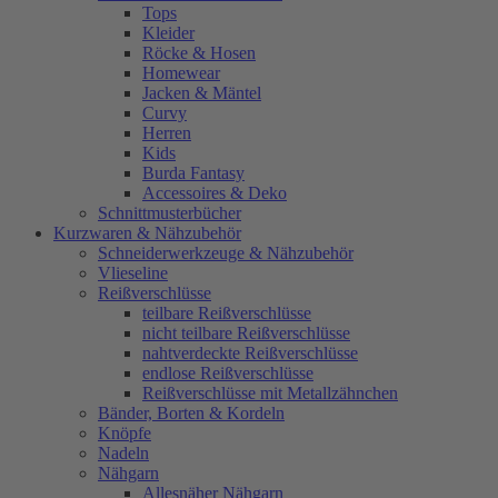
Tops
Kleider
Röcke & Hosen
Homewear
Jacken & Mäntel
Curvy
Herren
Kids
Burda Fantasy
Accessoires & Deko
Schnittmusterbücher
Kurzwaren & Nähzubehör
Schneiderwerkzeuge & Nähzubehör
Vlieseline
Reißverschlüsse
teilbare Reißverschlüsse
nicht teilbare Reißverschlüsse
nahtverdeckte Reißverschlüsse
endlose Reißverschlüsse
Reißverschlüsse mit Metallzähnchen
Bänder, Borten & Kordeln
Knöpfe
Nadeln
Nähgarn
Allesnäher Nähgarn