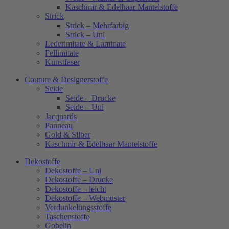
Kaschmir & Edelhaar Mantelstoffe
Strick
Strick – Mehrfarbig
Strick – Uni
Lederimitate & Laminate
Fellimitate
Kunstfaser
Couture & Designerstoffe
Seide
Seide – Drucke
Seide – Uni
Jacquards
Panneau
Gold & Silber
Kaschmir & Edelhaar Mantelstoffe
Dekostoffe
Dekostoffe – Uni
Dekostoffe – Drucke
Dekostoffe – leicht
Dekostoffe – Webmuster
Verdunkelungsstoffe
Taschenstoffe
Gobelin