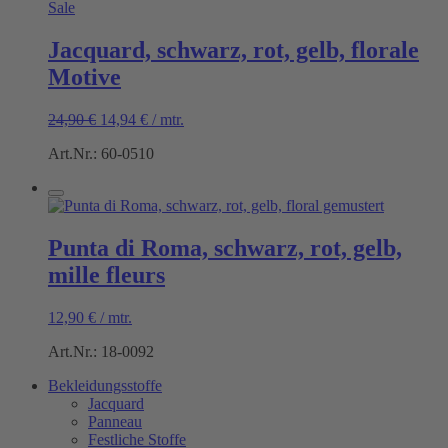
Sale
Jacquard, schwarz, rot, gelb, florale
Motive
Ursprünglicher
Aktueller
24,90
€
14,94
€
/
mtr.
Preis
Preis
Art.Nr.: 60-0510
war:
ist:
24,90 €
14,94 €.
Punta di Roma, schwarz, rot, gelb,
mille fleurs
12,90
€
/
mtr.
Art.Nr.: 18-0092
Bekleidungsstoffe
Jacquard
Panneau
Festliche Stoffe