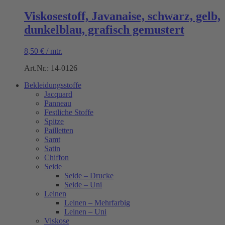
Viskosestoff, Javanaise, schwarz, gelb,
dunkelblau, grafisch gemustert
8,50
€
/
mtr.
Art.Nr.: 14-0126
Bekleidungsstoffe
Jacquard
Panneau
Festliche Stoffe
Spitze
Pailletten
Samt
Satin
Chiffon
Seide
Seide – Drucke
Seide – Uni
Leinen
Leinen – Mehrfarbig
Leinen – Uni
Viskose