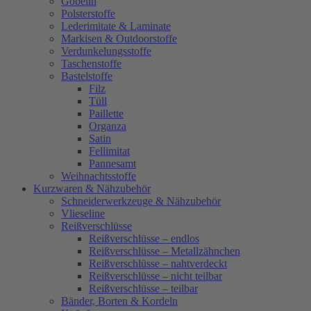
Gobelin
Polsterstoffe
Lederimitate & Laminate
Markisen & Outdoorstoffe
Verdunkelungsstoffe
Taschenstoffe
Bastelstoffe
Filz
Tüll
Paillette
Organza
Satin
Fellimitat
Pannesamt
Weihnachtsstoffe
Kurzwaren & Nähzubehör
Schneiderwerkzeuge & Nähzubehör
Vlieseline
Reißverschlüsse
Reißverschlüsse – endlos
Reißverschlüsse – Metallzähnchen
Reißverschlüsse – nahtverdeckt
Reißverschlüsse – nicht teilbar
Reißverschlüsse – teilbar
Bänder, Borten & Kordeln