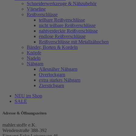
Schneiderwerkzeuge & Nähzubehör
Vlieseline
Reißverschlüsse
teilbare Reißverschlüsse
nicht teilbare Reißverschlüsse
nahtverdeckte Reißverschlüsse
endlose Reißverschlüsse
Reißverschlüsse mit Metallzähnchen
Bänder, Borten & Kordeln
Knöpfe
Nadeln
Nähgarn
Allesnäher Nähgarn
Overlockgarn
extra starkes Nähgarn
Zierstichgarn
NEU im Shop
SALE
Adresse & Öffnungszeiten
mahler.stoffe e.K.
Wendenstraße 388-392
Eingang Ecke Luisenweg 46