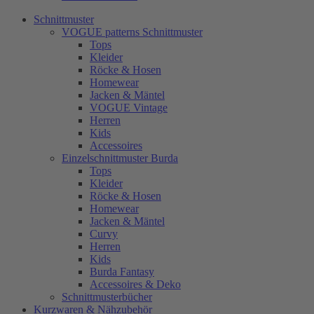
Schnittmuster
VOGUE patterns Schnittmuster
Tops
Kleider
Röcke & Hosen
Homewear
Jacken & Mäntel
VOGUE Vintage
Herren
Kids
Accessoires
Einzelschnittmuster Burda
Tops
Kleider
Röcke & Hosen
Homewear
Jacken & Mäntel
Curvy
Herren
Kids
Burda Fantasy
Accessoires & Deko
Schnittmusterbücher
Kurzwaren & Nähzubehör