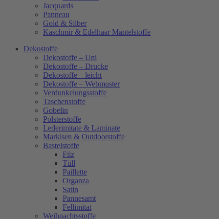
Jacquards
Panneau
Gold & Silber
Kaschmir & Edelhaar Mantelstoffe
Dekostoffe
Dekostoffe – Uni
Dekostoffe – Drucke
Dekostoffe – leicht
Dekostoffe – Webmuster
Verdunkelungsstoffe
Taschenstoffe
Gobelin
Polsterstoffe
Lederimitate & Laminate
Markisen & Outdoorstoffe
Bastelstoffe
Filz
Tüll
Paillette
Organza
Satin
Pannesamt
Fellimitat
Weihnachtsstoffe