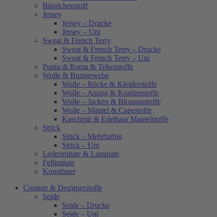
Bündchenstoff
Jersey
Jersey – Drucke
Jersey – Uni
Sweat & French Terry
Sweat & French Terry – Drucke
Sweat & French Terry – Uni
Punta di Roma & Trikotstoffe
Wolle & Buntgewebe
Wolle – Röcke & Kleiderstoffe
Wolle – Anzug & Kostümstoffe
Wolle – Jacken & Blousonstoffe
Wolle – Mäntel & Capestoffe
Kaschmir & Edelhaar Mantelstoffe
Strick
Strick – Mehrfarbig
Strick – Uni
Lederimitate & Laminate
Fellimitate
Kunstfaser
Couture & Designerstoffe
Seide
Seide – Drucke
Seide – Uni