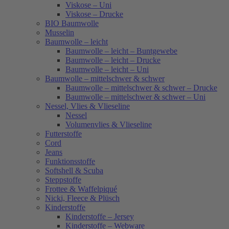
Viskose – Uni
Viskose – Drucke
BIO Baumwolle
Musselin
Baumwolle – leicht
Baumwolle – leicht – Buntgewebe
Baumwolle – leicht – Drucke
Baumwolle – leicht – Uni
Baumwolle – mittelschwer & schwer
Baumwolle – mittelschwer & schwer – Drucke
Baumwolle – mittelschwer & schwer – Uni
Nessel, Vlies & Vlieseline
Nessel
Volumenvlies & Vlieseline
Futterstoffe
Cord
Jeans
Funktionsstoffe
Softshell & Scuba
Steppstoffe
Frottee & Waffelpiqué
Nicki, Fleece & Plüsch
Kinderstoffe
Kinderstoffe – Jersey
Kinderstoffe – Webware