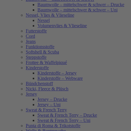
Baumwolle – mittelschwer & schwer – Drucke
Baumwolle – mittelschwer & schwer – Uni
Nessel, Vlies & Vlieseline
Nessel
Volumenvlies & Vlieseline
Futterstoffe
Cord
Jeans
Funktionsstoffe
Softshell & Scuba
Steppstoffe
Frottee & Waffelpiqué
Kinderstoffe
Kinderstoffe – Jersey
Kinderstoffe – Webware
Bündchenstoff
Nicki, Fleece & Plüsch
Jersey
Jersey – Drucke
Jersey – Uni
Sweat & French Terry
Sweat & French Terry – Drucke
Sweat & French Terry – Uni
Punta di Roma & Trikotstoffe
Wolle & Buntgewebe