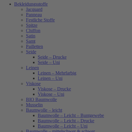
Bekleidungsstoffe
Jacquard
Panneau
Festliche Stoffe
Spitze
Chiffon
Satin
Samt
Pailletten
Seide
Seide – Drucke
Seide – Uni
Leinen
Leinen – Mehrfarbig
Leinen – Uni
Viskose
Viskose – Drucke
Viskose – Uni
BIO Baumwolle
Musselin
Baumwolle – leicht
Baumwolle – Leicht – Buntgewebe
Baumwolle – Leicht – Drucke
Baumwolle – Leicht – Uni
Baumwolle – mittelschwer & schwer