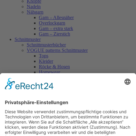
Knöpfe
Nadeln
Nähgarn
Garn – Allesnäher
Overlockgarn
Garn – extra stark
Garn – Zierstich
Schnittmuster
Schnittmusterbücher
VOGUE patterns Schnittmuster
Tops
Kleider
Röcke & Hosen
Homewear
Jacken & Mäntel
Vogue Vintage
Herren
Kids
Accessoires
Einzelschnittmuster Burda
Tops
Kleider
Röcke & Hosen
Homewear
Jacken & Mäntel