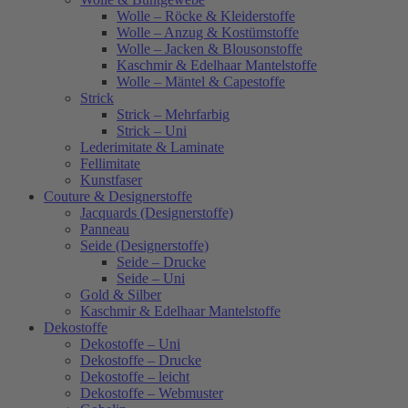
Wolle – Röcke & Kleiderstoffe
Wolle – Anzug & Kostümstoffe
Wolle – Jacken & Blousonstoffe
Kaschmir & Edelhaar Mantelstoffe
Wolle – Mäntel & Capestoffe
Strick
Strick – Mehrfarbig
Strick – Uni
Lederimitate & Laminate
Fellimitate
Kunstfaser
Couture & Designerstoffe
Jacquards (Designerstoffe)
Panneau
Seide (Designerstoffe)
Seide – Drucke
Seide – Uni
Gold & Silber
Kaschmir & Edelhaar Mantelstoffe
Dekostoffe
Dekostoffe – Uni
Dekostoffe – Drucke
Dekostoffe – leicht
Dekostoffe – Webmuster