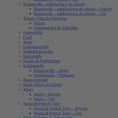
Baumwolle – mittelschwer & schwer
Baumwolle – mittelschwer & schwer – Drucke
Baumwolle – mittelschwer & schwer – Uni
Nessel, Vlies & Vlieseline
Nessel
Volumenvlies & Vlieseline
Futterstoffe
Cord
Jeans
Funktionsstoffe
Softshell & Scuba
Steppstoffe
Frottee & Waffelpiqué
Kinderstoffe
Kinderstoffe – Jersey
Kinderstoffe – Webware
Bündchenstoff
Nicki, Fleece & Plüsch
Jersey
Jersey – Drucke
Jersey – Uni
Sweat & French Terry
Sweat & French Terry – Drucke
Sweat & French Terry – Uni
Punta di Roma & Trikotstoffe