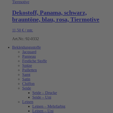
Dekostoff, Panama, schwarz,
brauntöne, blau, rosa, Tiermotive
11,50
€
/
mtr.
Art.Nr.: 92-0332
Bekleidungsstoffe
Jacquard
Panneau
Festliche Stoffe
Spitze
Pailletten
Samt
Satin
Chiffon
Seide
Seide – Drucke
Seide – Uni
Leinen
Leinen – Mehrfarbig
Leinen – Uni