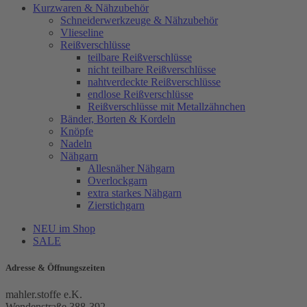
Kurzwaren & Nähzubehör
Schneiderwerkzeuge & Nähzubehör
Vlieseline
Reißverschlüsse
teilbare Reißverschlüsse
nicht teilbare Reißverschlüsse
nahtverdeckte Reißverschlüsse
endlose Reißverschlüsse
Reißverschlüsse mit Metallzähnchen
Bänder, Borten & Kordeln
Knöpfe
Nadeln
Nähgarn
Allesnäher Nähgarn
Overlockgarn
extra starkes Nähgarn
Zierstichgarn
NEU im Shop
SALE
Adresse & Öffnungszeiten
mahler.stoffe e.K.
Wendenstraße 388-392