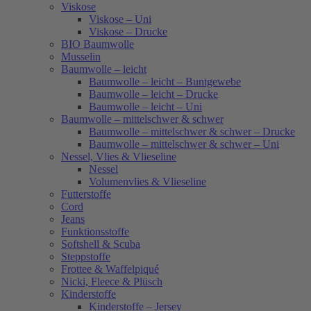
Viskose
Viskose – Uni
Viskose – Drucke
BIO Baumwolle
Musselin
Baumwolle – leicht
Baumwolle – leicht – Buntgewebe
Baumwolle – leicht – Drucke
Baumwolle – leicht – Uni
Baumwolle – mittelschwer & schwer
Baumwolle – mittelschwer & schwer – Drucke
Baumwolle – mittelschwer & schwer – Uni
Nessel, Vlies & Vlieseline
Nessel
Volumenvlies & Vlieseline
Futterstoffe
Cord
Jeans
Funktionsstoffe
Softshell & Scuba
Steppstoffe
Frottee & Waffelpiqué
Nicki, Fleece & Plüsch
Kinderstoffe
Kinderstoffe – Jersey