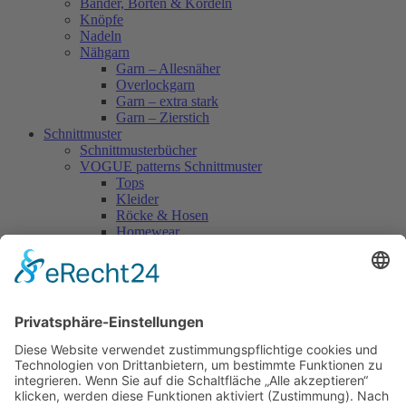
Bänder, Borten & Kordeln
Knöpfe
Nadeln
Nähgarn
Garn – Allesnäher
Overlockgarn
Garn – extra stark
Garn – Zierstich
Schnittmuster
Schnittmusterbücher
VOGUE patterns Schnittmuster
Tops
Kleider
Röcke & Hosen
Homewear
Jacken & Mäntel
Vogue Vintage
Herren
Kids
Accessoires
Einzelschnittmuster Burda
Tops
Kleider
Röcke & Hosen
Homewear