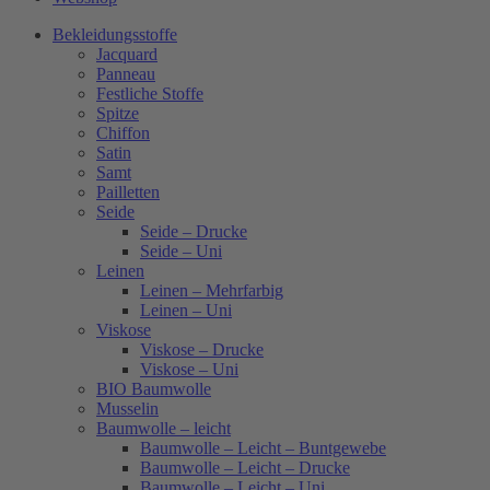
Bekleidungsstoffe
Jacquard
Panneau
Festliche Stoffe
Spitze
Chiffon
Satin
Samt
Pailletten
Seide
Seide – Drucke
Seide – Uni
Leinen
Leinen – Mehrfarbig
Leinen – Uni
Viskose
Viskose – Drucke
Viskose – Uni
BIO Baumwolle
Musselin
Baumwolle – leicht
Baumwolle – Leicht – Buntgewebe
Baumwolle – Leicht – Drucke
Baumwolle – Leicht – Uni