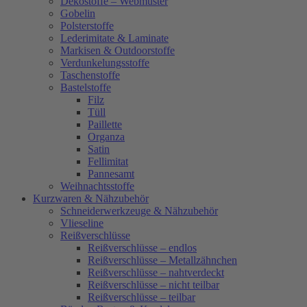
Dekostoffe – Webmuster
Gobelin
Polsterstoffe
Lederimitate & Laminate
Markisen & Outdoorstoffe
Verdunkelungsstoffe
Taschenstoffe
Bastelstoffe
Filz
Tüll
Paillette
Organza
Satin
Fellimitat
Pannesamt
Weihnachtsstoffe
Kurzwaren & Nähzubehör
Schneiderwerkzeuge & Nähzubehör
Vlieseline
Reißverschlüsse
Reißverschlüsse – endlos
Reißverschlüsse – Metallzähnchen
Reißverschlüsse – nahtverdeckt
Reißverschlüsse – nicht teilbar
Reißverschlüsse – teilbar