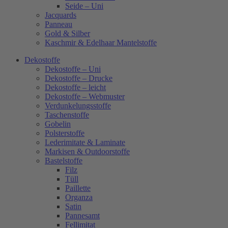
Seide – Uni
Jacquards
Panneau
Gold & Silber
Kaschmir & Edelhaar Mantelstoffe
Dekostoffe
Dekostoffe – Uni
Dekostoffe – Drucke
Dekostoffe – leicht
Dekostoffe – Webmuster
Verdunkelungsstoffe
Taschenstoffe
Gobelin
Polsterstoffe
Lederimitate & Laminate
Markisen & Outdoorstoffe
Bastelstoffe
Filz
Tüll
Paillette
Organza
Satin
Pannesamt
Fellimitat