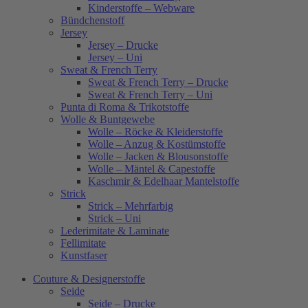
Kinderstoffe – Webware
Bündchenstoff
Jersey
Jersey – Drucke
Jersey – Uni
Sweat & French Terry
Sweat & French Terry – Drucke
Sweat & French Terry – Uni
Punta di Roma & Trikotstoffe
Wolle & Buntgewebe
Wolle – Röcke & Kleiderstoffe
Wolle – Anzug & Kostümstoffe
Wolle – Jacken & Blousonstoffe
Wolle – Mäntel & Capestoffe
Kaschmir & Edelhaar Mantelstoffe
Strick
Strick – Mehrfarbig
Strick – Uni
Lederimitate & Laminate
Fellimitate
Kunstfaser
Couture & Designerstoffe
Seide
Seide – Drucke