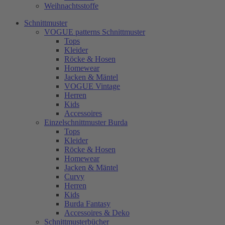
Weihnachtsstoffe
Schnittmuster
VOGUE patterns Schnittmuster
Tops
Kleider
Röcke & Hosen
Homewear
Jacken & Mäntel
VOGUE Vintage
Herren
Kids
Accessoires
Einzelschnittmuster Burda
Tops
Kleider
Röcke & Hosen
Homewear
Jacken & Mäntel
Curvy
Herren
Kids
Burda Fantasy
Accessoires & Deko
Schnittmusterbücher