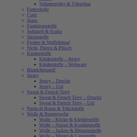
Volumenvlies & Vlieseline
Futterstoffe
Cord
Jeans
Funktionsstoffe
Softshell & Scuba
Steppstoffe
Frottee & Waffelpiqué
Nicki, Fleece & Plüsch
Kinderstoffe
Kinderstoffe – Jersey
Kinderstoffe – Webware
Bündchenstoff
Jersey
Jersey – Drucke
Jersey – Uni
Sweat & French Terry
Sweat & French Terry – Drucke
Sweat & French Terry – Uni
Punta di Roma & Trikotstoffe
Wolle & Buntgewebe
Wolle – Röcke & Kleiderstoffe
Wolle – Anzug & Kostümstoffe
Wolle – Jacken & Blousonstoffe
Wolle – Mäntel & Capestoffe