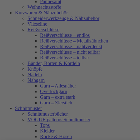
Pannesamt
Weihnachtsstoffe
Kurzwaren & Nähzubehör
Schneiderwerkzeuge & Nähzubehör
Vlieseline
Reißverschlüsse
Reißverschlüsse – endlos
Reißverschlüsse – Metallzähnchen
Reißverschlüsse – nahtverdeckt
Reißverschlüsse – nicht teilbar
Reißverschlüsse – teilbar
Bänder, Borten & Kordeln
Knöpfe
Nadeln
Nähgarn
Garn – Allesnäher
Overlockgarn
Garn – extra stark
Garn – Zierstich
Schnittmuster
Schnittmusterbücher
VOGUE patterns Schnittmuster
Tops
Kleider
Röcke & Hosen