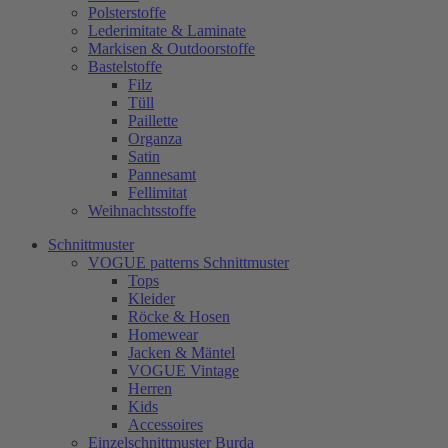
Polsterstoffe
Lederimitate & Laminate
Markisen & Outdoorstoffe
Bastelstoffe
Filz
Tüll
Paillette
Organza
Satin
Pannesamt
Fellimitat
Weihnachtsstoffe
Schnittmuster
VOGUE patterns Schnittmuster
Tops
Kleider
Röcke & Hosen
Homewear
Jacken & Mäntel
VOGUE Vintage
Herren
Kids
Accessoires
Einzelschnittmuster Burda