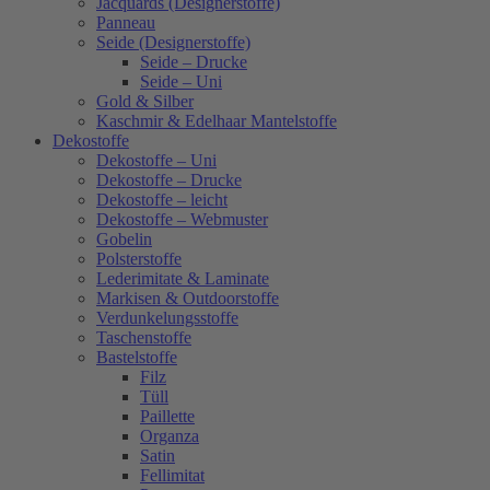
Jacquards (Designerstoffe)
Panneau
Seide (Designerstoffe)
Seide – Drucke
Seide – Uni
Gold & Silber
Kaschmir & Edelhaar Mantelstoffe
Dekostoffe
Dekostoffe – Uni
Dekostoffe – Drucke
Dekostoffe – leicht
Dekostoffe – Webmuster
Gobelin
Polsterstoffe
Lederimitate & Laminate
Markisen & Outdoorstoffe
Verdunkelungsstoffe
Taschenstoffe
Bastelstoffe
Filz
Tüll
Paillette
Organza
Satin
Fellimitat