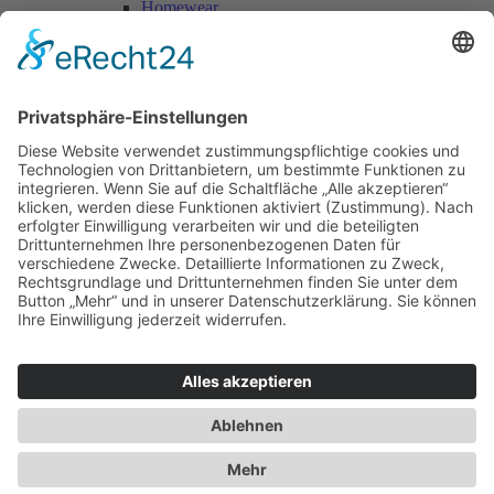
Homewear
Jacken & Mäntel
Vogue Vintage
Herren
Kids
Accessoires
Einzelschnittmuster Burda
Tops
Kleider
Röcke & Hosen
Homewear
Jacken & Mäntel
Curvy
Herren
Kids
Burda Fantasy
Accessoires & Deko
NEU im Shop
SALE
Suchen
Suchen
Bitte mindestens 5 Buschstaben oder Zahlen eingeben!