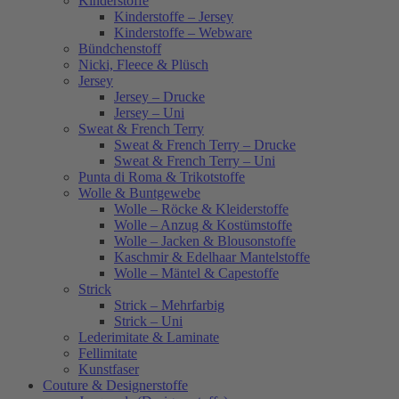
Kinderstoffe
Kinderstoffe – Jersey
Kinderstoffe – Webware
Bündchenstoff
Nicki, Fleece & Plüsch
Jersey
Jersey – Drucke
Jersey – Uni
Sweat & French Terry
Sweat & French Terry – Drucke
Sweat & French Terry – Uni
Punta di Roma & Trikotstoffe
Wolle & Buntgewebe
Wolle – Röcke & Kleiderstoffe
Wolle – Anzug & Kostümstoffe
Wolle – Jacken & Blousonstoffe
Kaschmir & Edelhaar Mantelstoffe
Wolle – Mäntel & Capestoffe
Strick
Strick – Mehrfarbig
Strick – Uni
Lederimitate & Laminate
Fellimitate
Kunstfaser
Couture & Designerstoffe