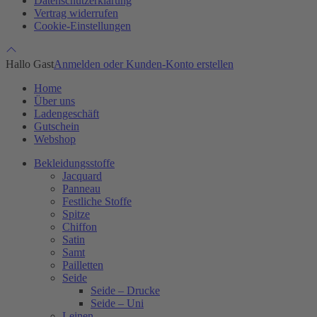
Datenschutzerklärung
Vertrag widerrufen
Cookie-Einstellungen
Hallo Gast
Anmelden oder Kunden-Konto erstellen
Home
Über uns
Ladengeschäft
Gutschein
Webshop
Bekleidungsstoffe
Jacquard
Panneau
Festliche Stoffe
Spitze
Chiffon
Satin
Samt
Pailletten
Seide
Seide – Drucke
Seide – Uni
Leinen