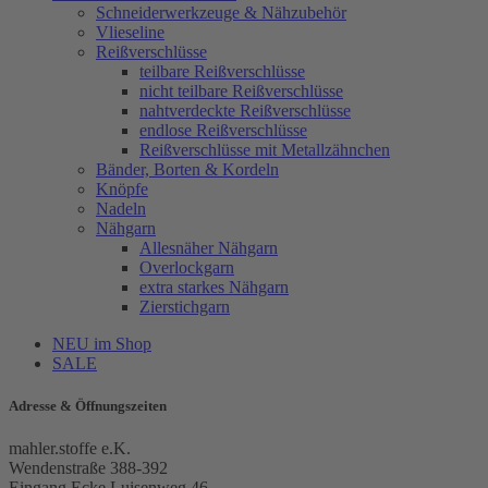
Schneiderwerkzeuge & Nähzubehör
Vlieseline
Reißverschlüsse
teilbare Reißverschlüsse
nicht teilbare Reißverschlüsse
nahtverdeckte Reißverschlüsse
endlose Reißverschlüsse
Reißverschlüsse mit Metallzähnchen
Bänder, Borten & Kordeln
Knöpfe
Nadeln
Nähgarn
Allesnäher Nähgarn
Overlockgarn
extra starkes Nähgarn
Zierstichgarn
NEU im Shop
SALE
Adresse & Öffnungszeiten
mahler.stoffe e.K.
Wendenstraße 388-392
Eingang Ecke Luisenweg 46