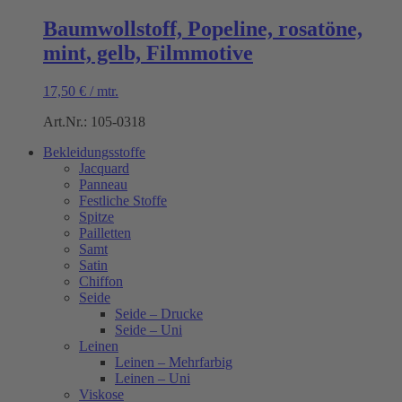
Baumwollstoff, Popeline, rosatöne,
mint, gelb, Filmmotive
17,50
€
/
mtr.
Art.Nr.: 105-0318
Bekleidungsstoffe
Jacquard
Panneau
Festliche Stoffe
Spitze
Pailletten
Samt
Satin
Chiffon
Seide
Seide – Drucke
Seide – Uni
Leinen
Leinen – Mehrfarbig
Leinen – Uni
Viskose