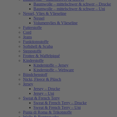
Baumwolle – mittelschwer & schwer – Drucke
Baumwolle – mittelschwer & schwer – Uni
Nessel, Vlies & Vlieseline
Nessel
Volumenvlies & Vlieseline
Futterstoffe
Cord
Jeans
Funktionsstoffe
Softshell & Scuba
Steppstoffe
Frottee & Waffelpiqué
Kinderstoffe
Kinderstoffe – Jersey
Kinderstoffe – Webware
Bündchenstoff
Nicki, Fleece & Plüsch
Jersey
Jersey – Drucke
Jersey – Uni
Sweat & French Terry
Sweat & French Terry – Drucke
Sweat & French Terry – Uni
Punta di Roma & Trikotstoffe
Wolle & Buntgewebe