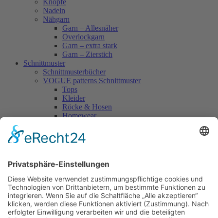
Knöpfe
Nadeln
Nähgarn
Garn – Allesnäher
Overlockgarn
Garn – extra stark
Garn – Zierstich
Schnittmuster
Schnittmusterbücher
VOGUE patterns Schnittmuster
Tops
Kleider
Röcke & Hosen
Homewear
Jacken & Mäntel
Vogue Vintage
Herren
Kids
Accessoires
Einzelschnittmuster Burda
Tops
Kleider
Röcke & Hosen
Homewear
Jacken & Mäntel