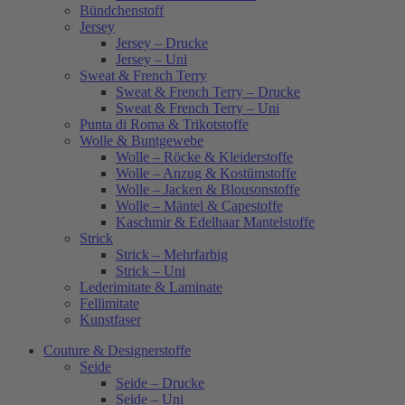
Bündchenstoff
Jersey
Jersey – Drucke
Jersey – Uni
Sweat & French Terry
Sweat & French Terry – Drucke
Sweat & French Terry – Uni
Punta di Roma & Trikotstoffe
Wolle & Buntgewebe
Wolle – Röcke & Kleiderstoffe
Wolle – Anzug & Kostümstoffe
Wolle – Jacken & Blousonstoffe
Wolle – Mäntel & Capestoffe
Kaschmir & Edelhaar Mantelstoffe
Strick
Strick – Mehrfarbig
Strick – Uni
Lederimitate & Laminate
Fellimitate
Kunstfaser
Couture & Designerstoffe
Seide
Seide – Drucke
Seide – Uni