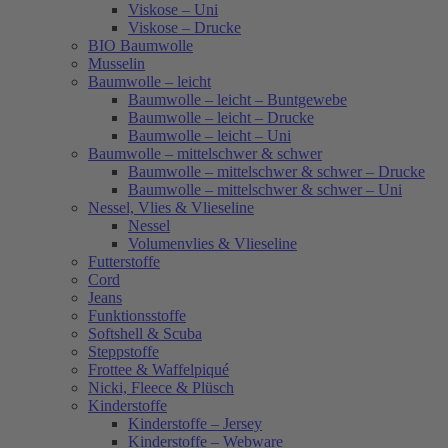
Viskose – Uni
Viskose – Drucke
BIO Baumwolle
Musselin
Baumwolle – leicht
Baumwolle – leicht – Buntgewebe
Baumwolle – leicht – Drucke
Baumwolle – leicht – Uni
Baumwolle – mittelschwer & schwer
Baumwolle – mittelschwer & schwer – Drucke
Baumwolle – mittelschwer & schwer – Uni
Nessel, Vlies & Vlieseline
Nessel
Volumenvlies & Vlieseline
Futterstoffe
Cord
Jeans
Funktionsstoffe
Softshell & Scuba
Steppstoffe
Frottee & Waffelpiqué
Nicki, Fleece & Plüsch
Kinderstoffe
Kinderstoffe – Jersey
Kinderstoffe – Webware