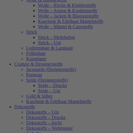
Wolle – Röcke & Kleiderstoffe
Wolle – Anzug & Kostümstoffe
Wolle – Jacken & Blousonstoffe
Kaschmir & Edelhaar Mantelstoffe
Wolle – Mäntel & Capestoffe
Strick
Strick – Mehrfarbig
Strick – Uni
Lederimitate & Laminate
Fellimitate
Kunstfaser
Couture & Designerstoffe
Jacquards (Designerstoffe)
Panneau
Seide (Designerstoffe)
Seide – Drucke
Seide – Uni
Gold & Silber
Kaschmir & Edelhaar Mantelstoffe
Dekostoffe
Dekostoffe – Uni
Dekostoffe – Drucke
Dekostoffe – leicht
Dekostoffe – Webmuster