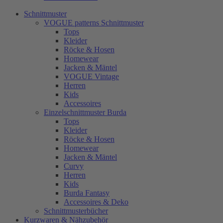
Schnittmuster
VOGUE patterns Schnittmuster
Tops
Kleider
Röcke & Hosen
Homewear
Jacken & Mäntel
VOGUE Vintage
Herren
Kids
Accessoires
Einzelschnittmuster Burda
Tops
Kleider
Röcke & Hosen
Homewear
Jacken & Mäntel
Curvy
Herren
Kids
Burda Fantasy
Accessoires & Deko
Schnittmusterbücher
Kurzwaren & Nähzubehör