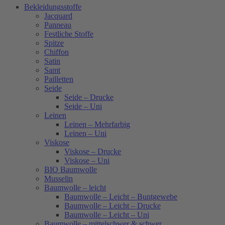
Bekleidungsstoffe
Jacquard
Panneau
Festliche Stoffe
Spitze
Chiffon
Satin
Samt
Pailletten
Seide
Seide – Drucke
Seide – Uni
Leinen
Leinen – Mehrfarbig
Leinen – Uni
Viskose
Viskose – Drucke
Viskose – Uni
BIO Baumwolle
Musselin
Baumwolle – leicht
Baumwolle – Leicht – Buntgewebe
Baumwolle – Leicht – Drucke
Baumwolle – Leicht – Uni
Baumwolle – mittelschwer & schwer