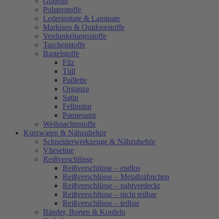
Gobelin
Polsterstoffe
Lederimitate & Laminate
Markisen & Outdoorstoffe
Verdunkelungsstoffe
Taschenstoffe
Bastelstoffe
Filz
Tüll
Paillette
Organza
Satin
Fellimitat
Pannesamt
Weihnachtsstoffe
Kurzwaren & Nähzubehör
Schneiderwerkzeuge & Nähzubehör
Vlieseline
Reißverschlüsse
Reißverschlüsse – endlos
Reißverschlüsse – Metallzähnchen
Reißverschlüsse – nahtverdeckt
Reißverschlüsse – nicht teilbar
Reißverschlüsse – teilbar
Bänder, Borten & Kordeln