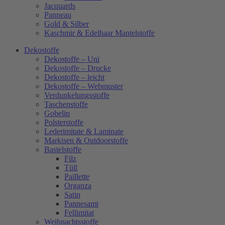
Jacquards
Panneau
Gold & Silber
Kaschmir & Edelhaar Mantelstoffe
Dekostoffe
Dekostoffe – Uni
Dekostoffe – Drucke
Dekostoffe – leicht
Dekostoffe – Webmuster
Verdunkelungsstoffe
Taschenstoffe
Gobelin
Polsterstoffe
Lederimitate & Laminate
Markisen & Outdoorstoffe
Bastelstoffe
Filz
Tüll
Paillette
Organza
Satin
Pannesamt
Fellimitat
Weihnachtsstoffe