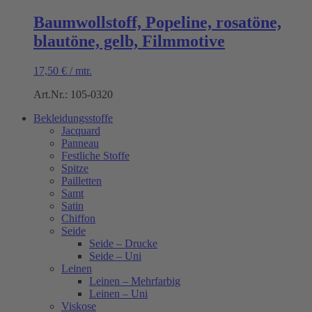
Baumwollstoff, Popeline, rosatöne,
blautöne, gelb, Filmmotive
17,50
€
/
mtr.
Art.Nr.: 105-0320
Bekleidungsstoffe
Jacquard
Panneau
Festliche Stoffe
Spitze
Pailletten
Samt
Satin
Chiffon
Seide
Seide – Drucke
Seide – Uni
Leinen
Leinen – Mehrfarbig
Leinen – Uni
Viskose