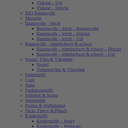
Viskose – Uni
Viskose – Drucke
BIO Baumwolle
Musselin
Baumwolle – leicht
Baumwolle – leicht – Buntgewebe
Baumwolle – leicht – Drucke
Baumwolle – leicht – Uni
Baumwolle – mittelschwer & schwer
Baumwolle – mittelschwer & schwer – Drucke
Baumwolle – mittelschwer & schwer – Uni
Nessel, Vlies & Vlieseline
Nessel
Volumenvlies & Vlieseline
Futterstoffe
Cord
Jeans
Funktionsstoffe
Softshell & Scuba
Steppstoffe
Frottee & Waffelpiqué
Nicki, Fleece & Plüsch
Kinderstoffe
Kinderstoffe – Jersey
Kinderstoffe – Webware