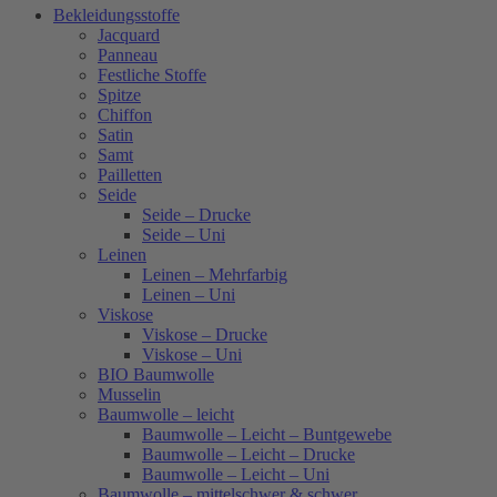
Bekleidungsstoffe
Jacquard
Panneau
Festliche Stoffe
Spitze
Chiffon
Satin
Samt
Pailletten
Seide
Seide – Drucke
Seide – Uni
Leinen
Leinen – Mehrfarbig
Leinen – Uni
Viskose
Viskose – Drucke
Viskose – Uni
BIO Baumwolle
Musselin
Baumwolle – leicht
Baumwolle – Leicht – Buntgewebe
Baumwolle – Leicht – Drucke
Baumwolle – Leicht – Uni
Baumwolle – mittelschwer & schwer