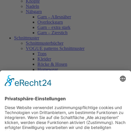
Knöpfe
Nadeln
Nähgarn
Garn – Allesnäher
Overlockgarn
Garn – extra stark
Garn – Zierstich
Schnittmuster
Schnittmusterbücher
VOGUE patterns Schnittmuster
Tops
Kleider
Röcke & Hosen
Homewear
Jacken & Mäntel
Vogue Vintage
Herren
Kids
Accessoires
Einzelschnittmuster Burda
Tops
Kleider
Röcke & Hosen
Homewear
Jacken & Mäntel