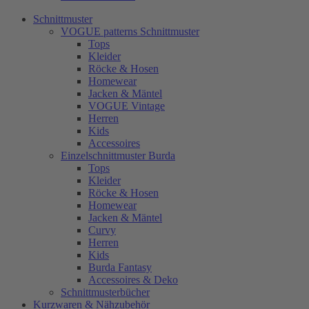
Schnittmuster
VOGUE patterns Schnittmuster
Tops
Kleider
Röcke & Hosen
Homewear
Jacken & Mäntel
VOGUE Vintage
Herren
Kids
Accessoires
Einzelschnittmuster Burda
Tops
Kleider
Röcke & Hosen
Homewear
Jacken & Mäntel
Curvy
Herren
Kids
Burda Fantasy
Accessoires & Deko
Schnittmusterbücher
Kurzwaren & Nähzubehör