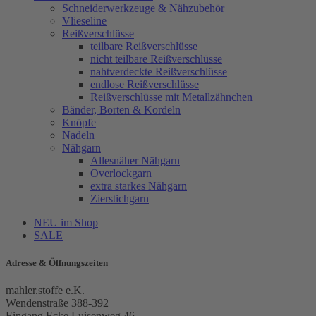
Schneiderwerkzeuge & Nähzubehör
Vlieseline
Reißverschlüsse
teilbare Reißverschlüsse
nicht teilbare Reißverschlüsse
nahtverdeckte Reißverschlüsse
endlose Reißverschlüsse
Reißverschlüsse mit Metallzähnchen
Bänder, Borten & Kordeln
Knöpfe
Nadeln
Nähgarn
Allesnäher Nähgarn
Overlockgarn
extra starkes Nähgarn
Zierstichgarn
NEU im Shop
SALE
Adresse & Öffnungszeiten
mahler.stoffe e.K.
Wendenstraße 388-392
Eingang Ecke Luisenweg 46