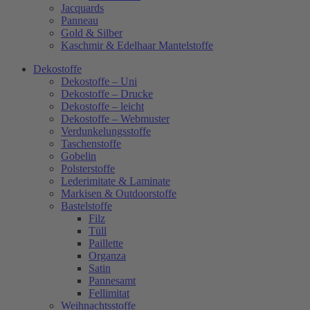
Jacquards
Panneau
Gold & Silber
Kaschmir & Edelhaar Mantelstoffe
Dekostoffe
Dekostoffe – Uni
Dekostoffe – Drucke
Dekostoffe – leicht
Dekostoffe – Webmuster
Verdunkelungsstoffe
Taschenstoffe
Gobelin
Polsterstoffe
Lederimitate & Laminate
Markisen & Outdoorstoffe
Bastelstoffe
Filz
Tüll
Paillette
Organza
Satin
Pannesamt
Fellimitat
Weihnachtsstoffe