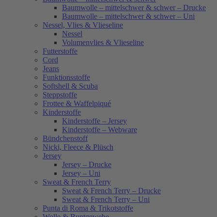
Baumwolle – mittelschwer & schwer – Drucke
Baumwolle – mittelschwer & schwer – Uni
Nessel, Vlies & Vlieseline
Nessel
Volumenvlies & Vlieseline
Futterstoffe
Cord
Jeans
Funktionsstoffe
Softshell & Scuba
Steppstoffe
Frottee & Waffelpiqué
Kinderstoffe
Kinderstoffe – Jersey
Kinderstoffe – Webware
Bündchenstoff
Nicki, Fleece & Plüsch
Jersey
Jersey – Drucke
Jersey – Uni
Sweat & French Terry
Sweat & French Terry – Drucke
Sweat & French Terry – Uni
Punta di Roma & Trikotstoffe
Wolle & Buntgewebe