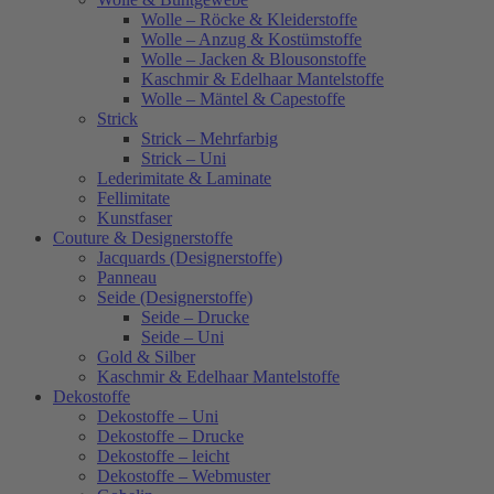
Wolle – Röcke & Kleiderstoffe
Wolle – Anzug & Kostümstoffe
Wolle – Jacken & Blousonstoffe
Kaschmir & Edelhaar Mantelstoffe
Wolle – Mäntel & Capestoffe
Strick
Strick – Mehrfarbig
Strick – Uni
Lederimitate & Laminate
Fellimitate
Kunstfaser
Couture & Designerstoffe
Jacquards (Designerstoffe)
Panneau
Seide (Designerstoffe)
Seide – Drucke
Seide – Uni
Gold & Silber
Kaschmir & Edelhaar Mantelstoffe
Dekostoffe
Dekostoffe – Uni
Dekostoffe – Drucke
Dekostoffe – leicht
Dekostoffe – Webmuster