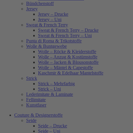
Bündchenstoff
Jersey
Jersey – Drucke
Jersey – Uni
Sweat & French Terry
Sweat & French Terry – Drucke
Sweat & French Terry – Uni
Punta di Roma & Trikotstoffe
Wolle & Buntgewebe
Wolle – Röcke & Kleiderstoffe
Wolle – Anzug & Kostümstoffe
Wolle – Jacken & Blousonstoffe
Wolle – Mäntel & Capestoffe
Kaschmir & Edelhaar Mantelstoffe
Strick
Strick – Mehrfarbig
Strick – Uni
Lederimitate & Laminate
Fellimitate
Kunstfaser
Couture & Designerstoffe
Seide
Seide – Drucke
Seide – Uni