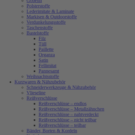
Gobelin
Polsterstoffe
Lederimitate & Laminate
Markisen & Outdoorstoffe
Verdunkelungsstoffe
Taschenstoffe
Bastelstoffe
Filz
Tüll
Paillette
Organza
Satin
Fellimitat
Pannesamt
Weihnachtsstoffe
Kurzwaren & Nähzubehör
Schneiderwerkzeuge & Nähzubehör
Vlieseline
Reißverschlüsse
Reißverschlüsse – endlos
Reißverschlüsse – Metallzähnchen
Reißverschlüsse – nahtverdeckt
Reißverschlüsse – nicht teilbar
Reißverschlüsse – teilbar
Bänder, Borten & Kordeln