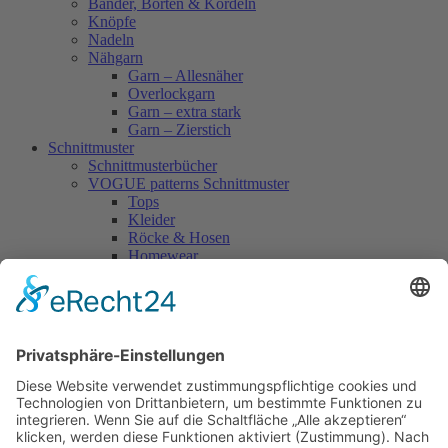
Bänder, Borten & Kordeln
Knöpfe
Nadeln
Nähgarn
Garn – Allesnäher
Overlockgarn
Garn – extra stark
Garn – Zierstich
Schnittmuster
Schnittmusterbücher
VOGUE patterns Schnittmuster
Tops
Kleider
Röcke & Hosen
Homewear
Jacken & Mäntel
Vogue Vintage
Herren
Kids
Accessoires
Einzelschnittmuster Burda
Tops
Kleider
Röcke & Hosen
Homewear