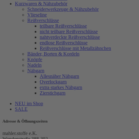
Kurzwaren & Nähzubehör
Schneiderwerkzeuge & Nähzubehör
Vlieseline
Reißverschlüsse
teilbare Reißverschlüsse
nicht teilbare Reißverschlüsse
nahtverdeckte Reißverschlüsse
endlose Reißverschlüsse
Reißverschlüsse mit Metallzähnchen
Bänder, Borten & Kordeln
Knöpfe
Nadeln
Nähgarn
Allesnäher Nähgarn
Overlockgarn
extra starkes Nähgarn
Zierstichgarn
NEU im Shop
SALE
Adresse & Öffnungszeiten
mahler.stoffe e.K.
Wendenstraße 388-392