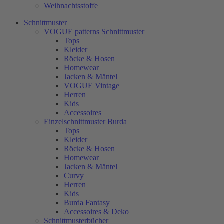
Weihnachtsstoffe
Schnittmuster
VOGUE patterns Schnittmuster
Tops
Kleider
Röcke & Hosen
Homewear
Jacken & Mäntel
VOGUE Vintage
Herren
Kids
Accessoires
Einzelschnittmuster Burda
Tops
Kleider
Röcke & Hosen
Homewear
Jacken & Mäntel
Curvy
Herren
Kids
Burda Fantasy
Accessoires & Deko
Schnittmusterbücher