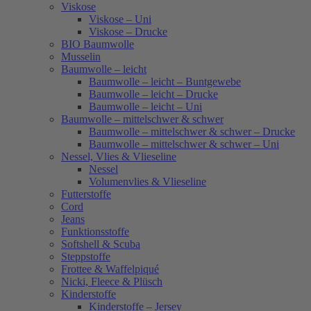
Viskose
Viskose – Uni
Viskose – Drucke
BIO Baumwolle
Musselin
Baumwolle – leicht
Baumwolle – leicht – Buntgewebe
Baumwolle – leicht – Drucke
Baumwolle – leicht – Uni
Baumwolle – mittelschwer & schwer
Baumwolle – mittelschwer & schwer – Drucke
Baumwolle – mittelschwer & schwer – Uni
Nessel, Vlies & Vlieseline
Nessel
Volumenvlies & Vlieseline
Futterstoffe
Cord
Jeans
Funktionsstoffe
Softshell & Scuba
Steppstoffe
Frottee & Waffelpiqué
Nicki, Fleece & Plüsch
Kinderstoffe
Kinderstoffe – Jersey