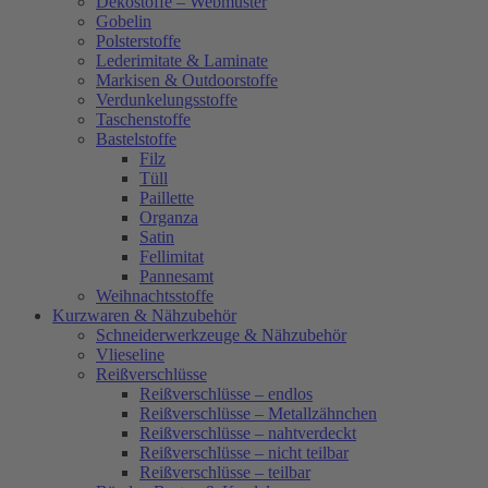
Dekostoffe – Webmuster
Gobelin
Polsterstoffe
Lederimitate & Laminate
Markisen & Outdoorstoffe
Verdunkelungsstoffe
Taschenstoffe
Bastelstoffe
Filz
Tüll
Paillette
Organza
Satin
Fellimitat
Pannesamt
Weihnachtsstoffe
Kurzwaren & Nähzubehör
Schneiderwerkzeuge & Nähzubehör
Vlieseline
Reißverschlüsse
Reißverschlüsse – endlos
Reißverschlüsse – Metallzähnchen
Reißverschlüsse – nahtverdeckt
Reißverschlüsse – nicht teilbar
Reißverschlüsse – teilbar