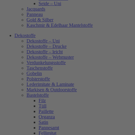
Seide – Uni
Jacquards
Panneau
Gold & Silber
Kaschmir & Edelhaar Mantelstoffe
Dekostoffe
Dekostoffe – Uni
Dekostoffe – Drucke
Dekostoffe – leicht
Dekostoffe – Webmuster
Verdunkelungsstoffe
Taschenstoffe
Gobelin
Polsterstoffe
Lederimitate & Laminate
Markisen & Outdoorstoffe
Bastelstoffe
Filz
Tüll
Paillette
Organza
Satin
Pannesamt
Fellimitat