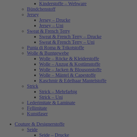
Kinderstoffe – Webware
Bündchenstoff
Jersey
Jersey – Drucke
Jersey – Uni
Sweat & French Terry
Sweat & French Terry – Drucke
Sweat & French Terry – Uni
Punta di Roma & Trikotstoffe
Wolle & Buntgewebe
Wolle – Röcke & Kleiderstoffe
Wolle – Anzug & Kostümstoffe
Wolle – Jacken & Blousonstoffe
Wolle – Mäntel & Capestoffe
Kaschmir & Edelhaar Mantelstoffe
Strick
Strick – Mehrfarbig
Strick – Uni
Lederimitate & Laminate
Fellimitate
Kunstfaser
Couture & Designerstoffe
Seide
Seide – Drucke