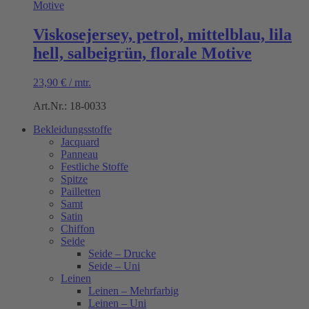
Viskosejersey, petrol, mittelblau, lila
hell, salbeigrün, florale Motive
23,90
€
/
mtr.
Art.Nr.: 18-0033
Bekleidungsstoffe
Jacquard
Panneau
Festliche Stoffe
Spitze
Pailletten
Samt
Satin
Chiffon
Seide
Seide – Drucke
Seide – Uni
Leinen
Leinen – Mehrfarbig
Leinen – Uni