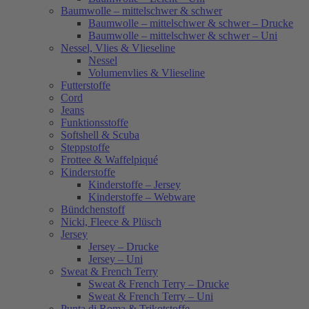
Baumwolle – mittelschwer & schwer
Baumwolle – mittelschwer & schwer – Drucke
Baumwolle – mittelschwer & schwer – Uni
Nessel, Vlies & Vlieseline
Nessel
Volumenvlies & Vlieseline
Futterstoffe
Cord
Jeans
Funktionsstoffe
Softshell & Scuba
Steppstoffe
Frottee & Waffelpiqué
Kinderstoffe
Kinderstoffe – Jersey
Kinderstoffe – Webware
Bündchenstoff
Nicki, Fleece & Plüsch
Jersey
Jersey – Drucke
Jersey – Uni
Sweat & French Terry
Sweat & French Terry – Drucke
Sweat & French Terry – Uni
Punta di Roma & Trikotstoffe