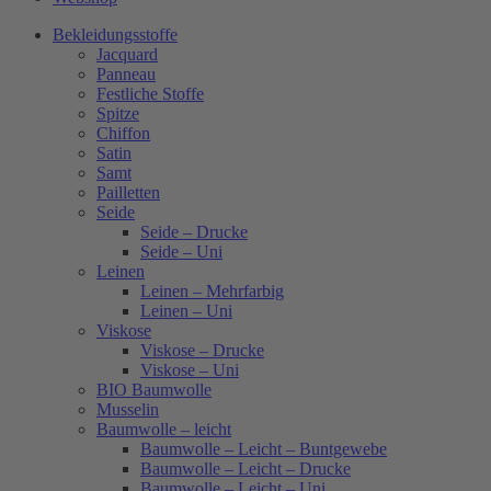
Bekleidungsstoffe
Jacquard
Panneau
Festliche Stoffe
Spitze
Chiffon
Satin
Samt
Pailletten
Seide
Seide – Drucke
Seide – Uni
Leinen
Leinen – Mehrfarbig
Leinen – Uni
Viskose
Viskose – Drucke
Viskose – Uni
BIO Baumwolle
Musselin
Baumwolle – leicht
Baumwolle – Leicht – Buntgewebe
Baumwolle – Leicht – Drucke
Baumwolle – Leicht – Uni