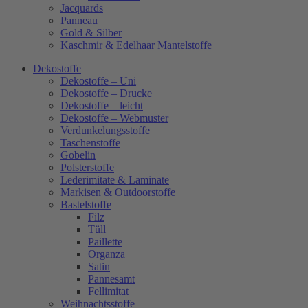
Jacquards
Panneau
Gold & Silber
Kaschmir & Edelhaar Mantelstoffe
Dekostoffe
Dekostoffe – Uni
Dekostoffe – Drucke
Dekostoffe – leicht
Dekostoffe – Webmuster
Verdunkelungsstoffe
Taschenstoffe
Gobelin
Polsterstoffe
Lederimitate & Laminate
Markisen & Outdoorstoffe
Bastelstoffe
Filz
Tüll
Paillette
Organza
Satin
Pannesamt
Fellimitat
Weihnachtsstoffe