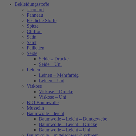
Bekleidungsstoffe
Jacquard
Panneau
Festliche Stoffe
Spitze
Chiffon
Satin
Samt
Pailletten
Seide
Seide – Drucke
Seide – Uni
Leinen
Leinen – Mehrfarbig
Leinen – Uni
Viskose
Viskose – Drucke
Viskose – Uni
BIO Baumwolle
Musselin
Baumwolle – leicht
Baumwolle – Leicht – Buntgewebe
Baumwolle – Leicht – Drucke
Baumwolle – Leicht – Uni
Baumwolle – mittelschwer & schwer