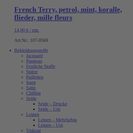
French Terry, petrol, mint, koralle,
flieder, mille fleurs
14,90
€
/
mtr.
Art.Nr.: 107-0569
Bekleidungsstoffe
Jacquard
Panneau
Festliche Stoffe
Spitze
Pailletten
Samt
Satin
Chiffon
Seide
Seide – Drucke
Seide – Uni
Leinen
Leinen – Mehrfarbig
Leinen – Uni
Viskose