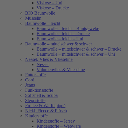
Viskose – Uni
Viskose – Drucke
BIO Baumwolle
Musselin
Baumwolle – leicht
Baumwolle – leicht – Buntgewebe
Baumwolle – leicht – Drucke
Baumwolle – leicht – Uni
Baumwolle – mittelschwer & schwer
Baumwolle – mittelschwer & schwer – Drucke
Baumwolle – mittelschwer & schwer – Uni
Nessel, Vlies & Vlieseline
Nessel
Volumenvlies & Vlieseline
Futterstoffe
Cord
Jeans
Funktionsstoffe
Softshell & Scuba
Steppstoffe
Frottee & Waffelpiqué
Nicki, Fleece & Plüsch
Kinderstoffe
Kinderstoffe – Jersey
Kinderstoffe – Webware