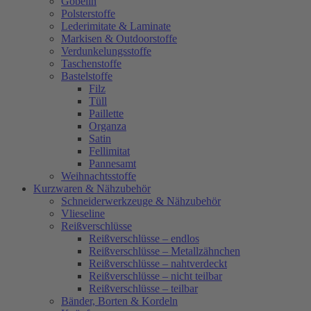
Gobelin
Polsterstoffe
Lederimitate & Laminate
Markisen & Outdoorstoffe
Verdunkelungsstoffe
Taschenstoffe
Bastelstoffe
Filz
Tüll
Paillette
Organza
Satin
Fellimitat
Pannesamt
Weihnachtsstoffe
Kurzwaren & Nähzubehör
Schneiderwerkzeuge & Nähzubehör
Vlieseline
Reißverschlüsse
Reißverschlüsse – endlos
Reißverschlüsse – Metallzähnchen
Reißverschlüsse – nahtverdeckt
Reißverschlüsse – nicht teilbar
Reißverschlüsse – teilbar
Bänder, Borten & Kordeln