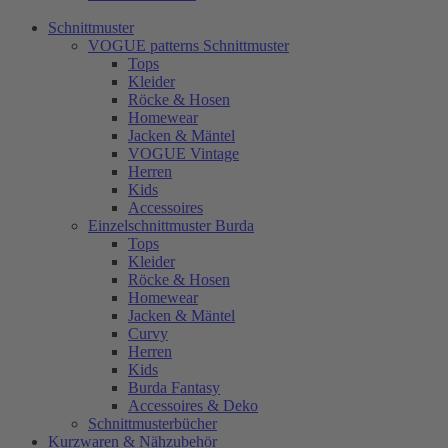
Schnittmuster
VOGUE patterns Schnittmuster
Tops
Kleider
Röcke & Hosen
Homewear
Jacken & Mäntel
VOGUE Vintage
Herren
Kids
Accessoires
Einzelschnittmuster Burda
Tops
Kleider
Röcke & Hosen
Homewear
Jacken & Mäntel
Curvy
Herren
Kids
Burda Fantasy
Accessoires & Deko
Schnittmusterbücher
Kurzwaren & Nähzubehör