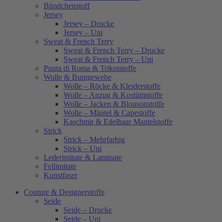
Bündchenstoff
Jersey
Jersey – Drucke
Jersey – Uni
Sweat & French Terry
Sweat & French Terry – Drucke
Sweat & French Terry – Uni
Punta di Roma & Trikotstoffe
Wolle & Buntgewebe
Wolle – Röcke & Kleiderstoffe
Wolle – Anzug & Kostümstoffe
Wolle – Jacken & Blousonstoffe
Wolle – Mäntel & Capestoffe
Kaschmir & Edelhaar Mantelstoffe
Strick
Strick – Mehrfarbig
Strick – Uni
Lederimitate & Laminate
Fellimitate
Kunstfaser
Couture & Designerstoffe
Seide
Seide – Drucke
Seide – Uni