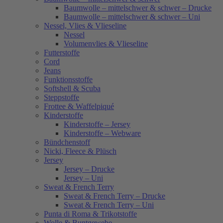
Baumwolle – mittelschwer & schwer – Drucke
Baumwolle – mittelschwer & schwer – Uni
Nessel, Vlies & Vlieseline
Nessel
Volumenvlies & Vlieseline
Futterstoffe
Cord
Jeans
Funktionsstoffe
Softshell & Scuba
Steppstoffe
Frottee & Waffelpiqué
Kinderstoffe
Kinderstoffe – Jersey
Kinderstoffe – Webware
Bündchenstoff
Nicki, Fleece & Plüsch
Jersey
Jersey – Drucke
Jersey – Uni
Sweat & French Terry
Sweat & French Terry – Drucke
Sweat & French Terry – Uni
Punta di Roma & Trikotstoffe
Wolle & Buntgewebe