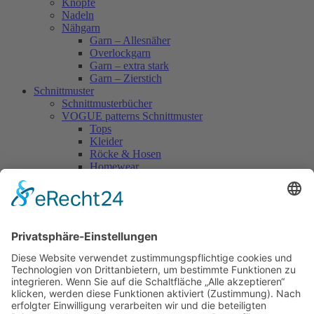
Knöpfe
Nadeln
Nähgarn
Garn – Allesnäher
Overlockgarn
Garn – extra stark
Garn – Zierstich
Schnittmuster
Schnittmusterbücher
VOGUE patterns Schnittmuster
Tops
Kleider
Röcke & Hosen
Homewear
Jacken & Mäntel
Vogue Vintage
Herren
Kids
Accessoires
Einzelschnittmuster Burda
Tops
Kleider
Röcke & Hosen
Homewear
Jacken & Mäntel