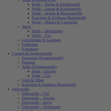
Wolle – Röcke & Kleiderstoffe
Wolle – Anzug & Kostümstoffe
Wolle – Jacken & Blousonstoffe
Kaschmir & Edelhaar Mantelstoffe
Wolle – Mäntel & Capestoffe
Strick
Strick – Mehrfarbig
Strick – Uni
Lederimitate & Laminate
Fellimitate
Kunstfaser
Couture & Designerstoffe
Jacquards (Designerstoffe)
Panneau
Seide (Designerstoffe)
Seide – Drucke
Seide – Uni
Gold & Silber
Kaschmir & Edelhaar Mantelstoffe
Dekostoffe
Dekostoffe – Uni
Dekostoffe – Drucke
Dekostoffe – leicht
Dekostoffe – Webmuster