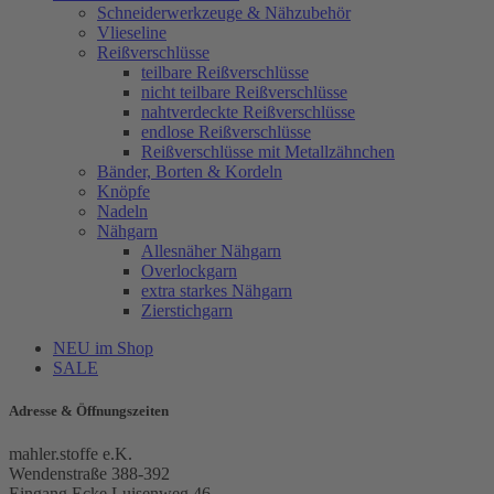
Schneiderwerkzeuge & Nähzubehör
Vlieseline
Reißverschlüsse
teilbare Reißverschlüsse
nicht teilbare Reißverschlüsse
nahtverdeckte Reißverschlüsse
endlose Reißverschlüsse
Reißverschlüsse mit Metallzähnchen
Bänder, Borten & Kordeln
Knöpfe
Nadeln
Nähgarn
Allesnäher Nähgarn
Overlockgarn
extra starkes Nähgarn
Zierstichgarn
NEU im Shop
SALE
Adresse & Öffnungszeiten
mahler.stoffe e.K.
Wendenstraße 388-392
Eingang Ecke Luisenweg 46