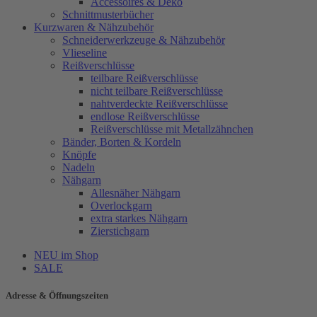
Accessoires & Deko
Schnittmusterbücher
Kurzwaren & Nähzubehör
Schneiderwerkzeuge & Nähzubehör
Vlieseline
Reißverschlüsse
teilbare Reißverschlüsse
nicht teilbare Reißverschlüsse
nahtverdeckte Reißverschlüsse
endlose Reißverschlüsse
Reißverschlüsse mit Metallzähnchen
Bänder, Borten & Kordeln
Knöpfe
Nadeln
Nähgarn
Allesnäher Nähgarn
Overlockgarn
extra starkes Nähgarn
Zierstichgarn
NEU im Shop
SALE
Adresse & Öffnungszeiten