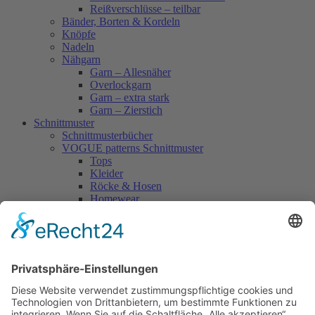
Reißverschlüsse – teilbar
Bänder, Borten & Kordeln
Knöpfe
Nadeln
Nähgarn
Garn – Allesnäher
Overlockgarn
Garn – extra stark
Garn – Zierstich
Schnittmuster
Schnittmusterbücher
VOGUE patterns Schnittmuster
Tops
Kleider
Röcke & Hosen
Homewear
Jacken & Mäntel
Vogue Vintage
Herren
Kids
Accessoires
Einzelschnittmuster Burda
Tops
Kleider
Röcke & Hosen