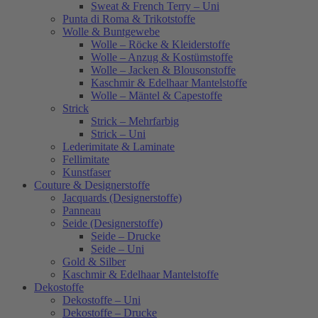
Sweat & French Terry – Uni
Punta di Roma & Trikotstoffe
Wolle & Buntgewebe
Wolle – Röcke & Kleiderstoffe
Wolle – Anzug & Kostümstoffe
Wolle – Jacken & Blousonstoffe
Kaschmir & Edelhaar Mantelstoffe
Wolle – Mäntel & Capestoffe
Strick
Strick – Mehrfarbig
Strick – Uni
Lederimitate & Laminate
Fellimitate
Kunstfaser
Couture & Designerstoffe
Jacquards (Designerstoffe)
Panneau
Seide (Designerstoffe)
Seide – Drucke
Seide – Uni
Gold & Silber
Kaschmir & Edelhaar Mantelstoffe
Dekostoffe
Dekostoffe – Uni
Dekostoffe – Drucke