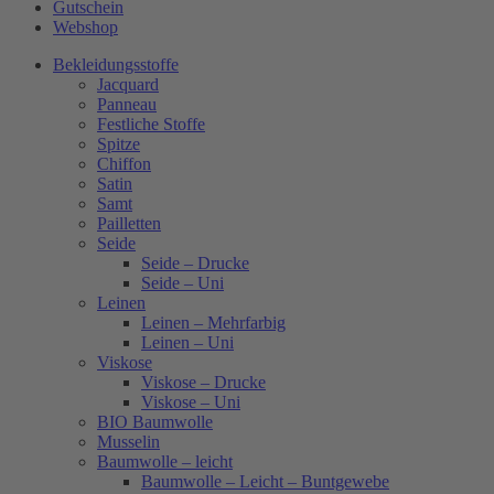
Gutschein
Webshop
Bekleidungsstoffe
Jacquard
Panneau
Festliche Stoffe
Spitze
Chiffon
Satin
Samt
Pailletten
Seide
Seide – Drucke
Seide – Uni
Leinen
Leinen – Mehrfarbig
Leinen – Uni
Viskose
Viskose – Drucke
Viskose – Uni
BIO Baumwolle
Musselin
Baumwolle – leicht
Baumwolle – Leicht – Buntgewebe