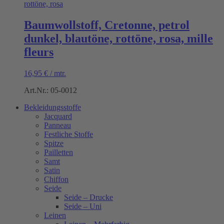
Baumwollstoff, Cretonne, petrol
dunkel, blautöne, rottöne, rosa, mille
fleurs
16,95
€
/
mtr.
Art.Nr.: 05-0012
Bekleidungsstoffe
Jacquard
Panneau
Festliche Stoffe
Spitze
Pailletten
Samt
Satin
Chiffon
Seide
Seide – Drucke
Seide – Uni
Leinen