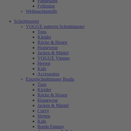
Pannesamt
Fellimitat
Weihnachtsstoffe
Schnittmuster
VOGUE patterns Schnittmuster
Tops
Kleider
Röcke & Hosen
Homewear
Jacken & Mäntel
VOGUE Vintage
Herren
Kids
Accessoires
Einzelschnittmuster Burda
Tops
Kleider
Röcke & Hosen
Homewear
Jacken & Mäntel
Curvy
Herren
Kids
Burda Fantasy