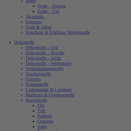
Seide
Seide – Drucke
Seide – Uni
Jacquards
Panneau
Gold & Silber
Kaschmir & Edelhaar Mantelstoffe
Dekostoffe
Dekostoffe – Uni
Dekostoffe – Drucke
Dekostoffe – leicht
Dekostoffe – Webmuster
Verdunkelungsstoffe
Taschenstoffe
Gobelin
Polsterstoffe
Lederimitate & Laminate
Markisen & Outdoorstoffe
Bastelstoffe
Filz
Tüll
Paillette
Organza
Satin