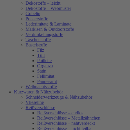
Dekostoffe – leicht
Dekostoffe – Webmuster
Gobelin
Polsterstoffe
Lederimitate & Laminate
Markisen & Outdoorstoffe
Verdunkelungsstoffe
Taschenstoffe
Bastelstoffe
Filz
Tüll
Paillette
Organza
Satin
Fellimitat
Pannesamt
Weihnachtsstoffe
Kurzwaren & Nähzubehör
Schneiderwerkzeuge & Nähzubehör
Vlieseline
Reißverschlüsse
Reißverschlüsse – endlos
Reißverschlüsse – Metallzähnchen
Reißverschlüsse – nahtverdeckt
Reißverschlüsse – nicht teilbar