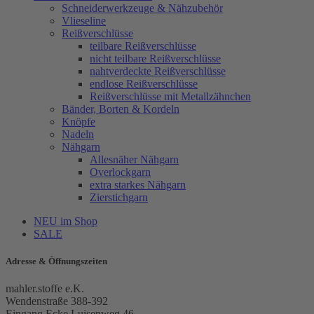
Schneiderwerkzeuge & Nähzubehör
Vlieseline
Reißverschlüsse
teilbare Reißverschlüsse
nicht teilbare Reißverschlüsse
nahtverdeckte Reißverschlüsse
endlose Reißverschlüsse
Reißverschlüsse mit Metallzähnchen
Bänder, Borten & Kordeln
Knöpfe
Nadeln
Nähgarn
Allesnäher Nähgarn
Overlockgarn
extra starkes Nähgarn
Zierstichgarn
NEU im Shop
SALE
Adresse & Öffnungszeiten
mahler.stoffe e.K.
Wendenstraße 388-392
Eingang Ecke Luisenweg 46