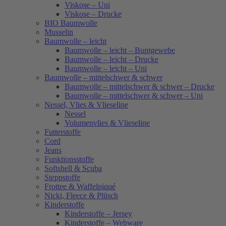
Viskose – Uni
Viskose – Drucke
BIO Baumwolle
Musselin
Baumwolle – leicht
Baumwolle – leicht – Buntgewebe
Baumwolle – leicht – Drucke
Baumwolle – leicht – Uni
Baumwolle – mittelschwer & schwer
Baumwolle – mittelschwer & schwer – Drucke
Baumwolle – mittelschwer & schwer – Uni
Nessel, Vlies & Vlieseline
Nessel
Volumenvlies & Vlieseline
Futterstoffe
Cord
Jeans
Funktionsstoffe
Softshell & Scuba
Steppstoffe
Frottee & Waffelpiqué
Nicki, Fleece & Plüsch
Kinderstoffe
Kinderstoffe – Jersey
Kinderstoffe – Webware