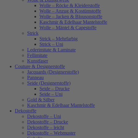
Wolle – Röcke & Kleiderstoffe
Wolle – Anzug & Kostümstoffe
Wolle – Jacken & Blousonstoffe
Kaschmir & Edelhaar Mantelstoffe
Wolle – Mäntel & Capestoffe
Strick
Strick – Mehrfarbig
Strick – Uni
Lederimitate & Laminate
Fellimitate
Kunstfaser
Couture & Designerstoffe
Jacquards (Designerstoffe)
Panneau
Seide (Designerstoffe)
Seide – Drucke
Seide – Uni
Gold & Silber
Kaschmir & Edelhaar Mantelstoffe
Dekostoffe
Dekostoffe – Uni
Dekostoffe – Drucke
Dekostoffe – leicht
Dekostoffe – Webmuster