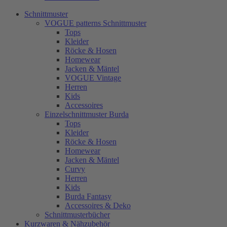
Schnittmuster
VOGUE patterns Schnittmuster
Tops
Kleider
Röcke & Hosen
Homewear
Jacken & Mäntel
VOGUE Vintage
Herren
Kids
Accessoires
Einzelschnittmuster Burda
Tops
Kleider
Röcke & Hosen
Homewear
Jacken & Mäntel
Curvy
Herren
Kids
Burda Fantasy
Accessoires & Deko
Schnittmusterbücher
Kurzwaren & Nähzubehör