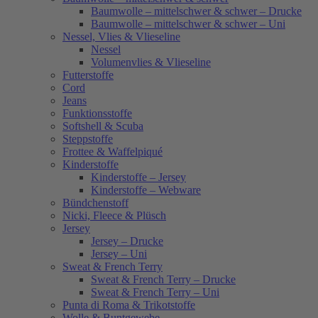
Baumwolle – mittelschwer & schwer – Drucke
Baumwolle – mittelschwer & schwer – Uni
Nessel, Vlies & Vlieseline
Nessel
Volumenvlies & Vlieseline
Futterstoffe
Cord
Jeans
Funktionsstoffe
Softshell & Scuba
Steppstoffe
Frottee & Waffelpiqué
Kinderstoffe
Kinderstoffe – Jersey
Kinderstoffe – Webware
Bündchenstoff
Nicki, Fleece & Plüsch
Jersey
Jersey – Drucke
Jersey – Uni
Sweat & French Terry
Sweat & French Terry – Drucke
Sweat & French Terry – Uni
Punta di Roma & Trikotstoffe
Wolle & Buntgewebe