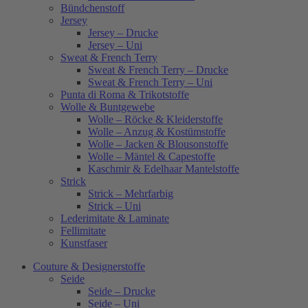
Bündchenstoff
Jersey
Jersey – Drucke
Jersey – Uni
Sweat & French Terry
Sweat & French Terry – Drucke
Sweat & French Terry – Uni
Punta di Roma & Trikotstoffe
Wolle & Buntgewebe
Wolle – Röcke & Kleiderstoffe
Wolle – Anzug & Kostümstoffe
Wolle – Jacken & Blousonstoffe
Wolle – Mäntel & Capestoffe
Kaschmir & Edelhaar Mantelstoffe
Strick
Strick – Mehrfarbig
Strick – Uni
Lederimitate & Laminate
Fellimitate
Kunstfaser
Couture & Designerstoffe
Seide
Seide – Drucke
Seide – Uni