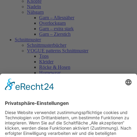
Knöpfe
Nadeln
Nähgarn
Garn – Allesnäher
Overlockgarn
Garn – extra stark
Garn – Zierstich
Schnittmuster
Schnittmusterbücher
VOGUE patterns Schnittmuster
Tops
Kleider
Röcke & Hosen
Homewear
Jacken & Mäntel
Vogue Vintage
Herren
Kids
Accessoires
Einzelschnittmuster Burda
Tops
Kleider
Röcke & Hosen
Homewear
Jacken & Mäntel