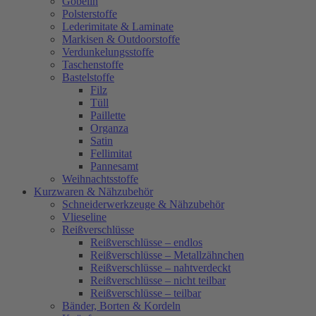
Gobelin
Polsterstoffe
Lederimitate & Laminate
Markisen & Outdoorstoffe
Verdunkelungsstoffe
Taschenstoffe
Bastelstoffe
Filz
Tüll
Paillette
Organza
Satin
Fellimitat
Pannesamt
Weihnachtsstoffe
Kurzwaren & Nähzubehör
Schneiderwerkzeuge & Nähzubehör
Vlieseline
Reißverschlüsse
Reißverschlüsse – endlos
Reißverschlüsse – Metallzähnchen
Reißverschlüsse – nahtverdeckt
Reißverschlüsse – nicht teilbar
Reißverschlüsse – teilbar
Bänder, Borten & Kordeln