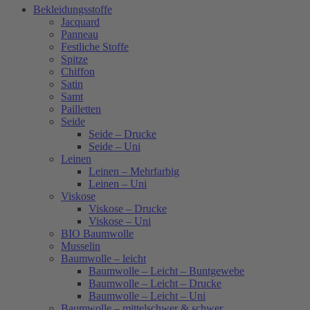
Bekleidungsstoffe
Jacquard
Panneau
Festliche Stoffe
Spitze
Chiffon
Satin
Samt
Pailletten
Seide
Seide – Drucke
Seide – Uni
Leinen
Leinen – Mehrfarbig
Leinen – Uni
Viskose
Viskose – Drucke
Viskose – Uni
BIO Baumwolle
Musselin
Baumwolle – leicht
Baumwolle – Leicht – Buntgewebe
Baumwolle – Leicht – Drucke
Baumwolle – Leicht – Uni
Baumwolle – mittelschwer & schwer