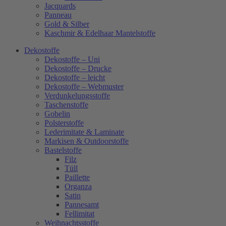
Jacquards
Panneau
Gold & Silber
Kaschmir & Edelhaar Mantelstoffe
Dekostoffe
Dekostoffe – Uni
Dekostoffe – Drucke
Dekostoffe – leicht
Dekostoffe – Webmuster
Verdunkelungsstoffe
Taschenstoffe
Gobelin
Polsterstoffe
Lederimitate & Laminate
Markisen & Outdoorstoffe
Bastelstoffe
Filz
Tüll
Paillette
Organza
Satin
Pannesamt
Fellimitat
Weihnachtsstoffe