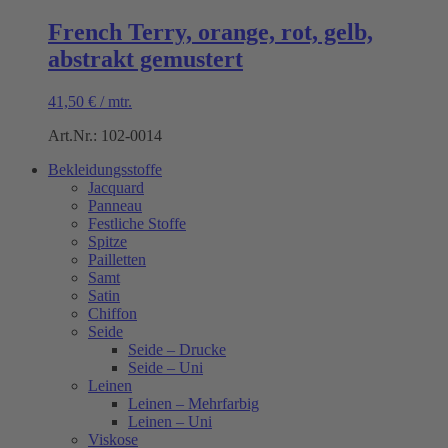
French Terry, orange, rot, gelb,
abstrakt gemustert
41,50
€
/
mtr.
Art.Nr.: 102-0014
Bekleidungsstoffe
Jacquard
Panneau
Festliche Stoffe
Spitze
Pailletten
Samt
Satin
Chiffon
Seide
Seide – Drucke
Seide – Uni
Leinen
Leinen – Mehrfarbig
Leinen – Uni
Viskose