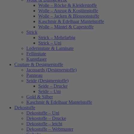
Wolle – Röcke & Kleiderstoffe
Wolle – Anzug & Kostümstoffe
Wolle – Jacken & Blousonstoffe
Kaschmir & Edelhaar Mantelstoffe
Wolle – Mäntel & Capestoffe
Strick
Strick – Mehrfarbig
Strick – Uni
Lederimitate & Laminate
Fellimitate
Kunstfaser
Couture & Designerstoffe
Jacquards (Designerstoffe)
Panneau
Seide (Designerstoffe)
Seide – Drucke
Seide – Uni
Gold & Silber
Kaschmir & Edelhaar Mantelstoffe
Dekostoffe
Dekostoffe – Uni
Dekostoffe – Drucke
Dekostoffe – leicht
Dekostoffe – Webmuster