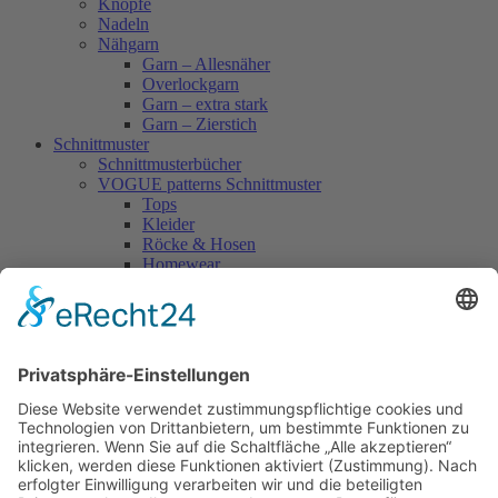
Knöpfe
Nadeln
Nähgarn
Garn – Allesnäher
Overlockgarn
Garn – extra stark
Garn – Zierstich
Schnittmuster
Schnittmusterbücher
VOGUE patterns Schnittmuster
Tops
Kleider
Röcke & Hosen
Homewear
Jacken & Mäntel
Vogue Vintage
Herren
Kids
Accessoires
Einzelschnittmuster Burda
Tops
Kleider
Röcke & Hosen
Homewear
Jacken & Mäntel