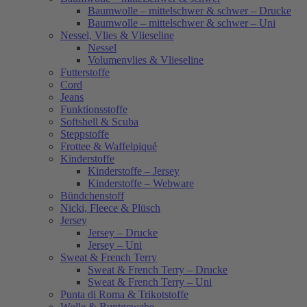
Baumwolle – mittelschwer & schwer – Drucke
Baumwolle – mittelschwer & schwer – Uni
Nessel, Vlies & Vlieseline
Nessel
Volumenvlies & Vlieseline
Futterstoffe
Cord
Jeans
Funktionsstoffe
Softshell & Scuba
Steppstoffe
Frottee & Waffelpiqué
Kinderstoffe
Kinderstoffe – Jersey
Kinderstoffe – Webware
Bündchenstoff
Nicki, Fleece & Plüsch
Jersey
Jersey – Drucke
Jersey – Uni
Sweat & French Terry
Sweat & French Terry – Drucke
Sweat & French Terry – Uni
Punta di Roma & Trikotstoffe
Wolle & Buntgewebe