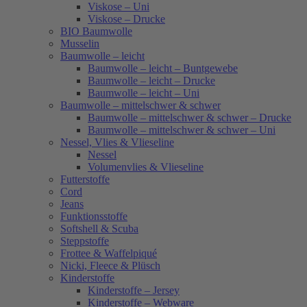
Viskose – Uni
Viskose – Drucke
BIO Baumwolle
Musselin
Baumwolle – leicht
Baumwolle – leicht – Buntgewebe
Baumwolle – leicht – Drucke
Baumwolle – leicht – Uni
Baumwolle – mittelschwer & schwer
Baumwolle – mittelschwer & schwer – Drucke
Baumwolle – mittelschwer & schwer – Uni
Nessel, Vlies & Vlieseline
Nessel
Volumenvlies & Vlieseline
Futterstoffe
Cord
Jeans
Funktionsstoffe
Softshell & Scuba
Steppstoffe
Frottee & Waffelpiqué
Nicki, Fleece & Plüsch
Kinderstoffe
Kinderstoffe – Jersey
Kinderstoffe – Webware