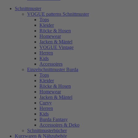
Schnittmuster
VOGUE patterns Schnittmuster
Tops
Kleider
Röcke & Hosen
Homewear
Jacken & Mäntel
VOGUE Vintage
Herren
Kids
Accessoires
Einzelschnittmuster Burda
Tops
Kleider
Röcke & Hosen
Homewear
Jacken & Mäntel
Curvy
Herren
Kids
Burda Fantasy
Accessoires & Deko
Schnittmusterbücher
Kurzwaren & Nähzubehör