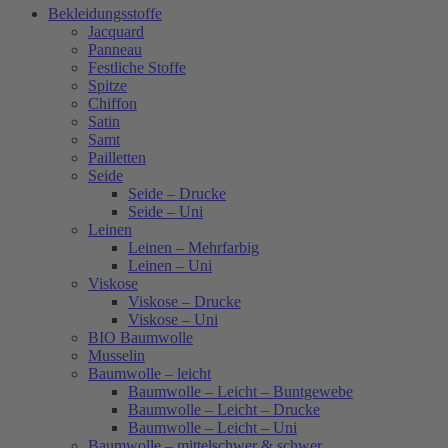
Bekleidungsstoffe
Jacquard
Panneau
Festliche Stoffe
Spitze
Chiffon
Satin
Samt
Pailletten
Seide
Seide – Drucke
Seide – Uni
Leinen
Leinen – Mehrfarbig
Leinen – Uni
Viskose
Viskose – Drucke
Viskose – Uni
BIO Baumwolle
Musselin
Baumwolle – leicht
Baumwolle – Leicht – Buntgewebe
Baumwolle – Leicht – Drucke
Baumwolle – Leicht – Uni
Baumwolle – mittelschwer & schwer