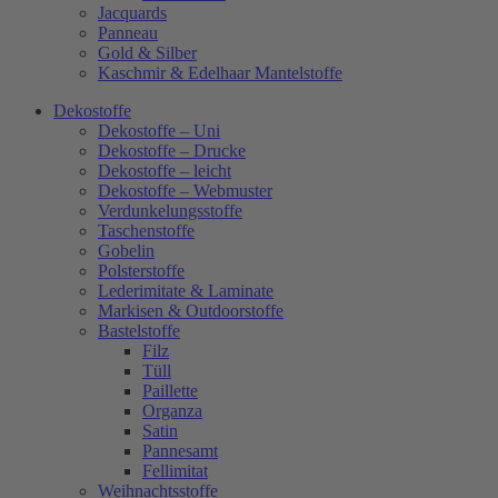
Jacquards
Panneau
Gold & Silber
Kaschmir & Edelhaar Mantelstoffe
Dekostoffe
Dekostoffe – Uni
Dekostoffe – Drucke
Dekostoffe – leicht
Dekostoffe – Webmuster
Verdunkelungsstoffe
Taschenstoffe
Gobelin
Polsterstoffe
Lederimitate & Laminate
Markisen & Outdoorstoffe
Bastelstoffe
Filz
Tüll
Paillette
Organza
Satin
Pannesamt
Fellimitat
Weihnachtsstoffe