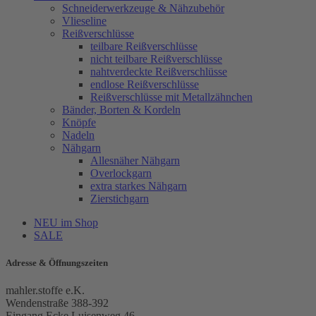
Schneiderwerkzeuge & Nähzubehör
Vlieseline
Reißverschlüsse
teilbare Reißverschlüsse
nicht teilbare Reißverschlüsse
nahtverdeckte Reißverschlüsse
endlose Reißverschlüsse
Reißverschlüsse mit Metallzähnchen
Bänder, Borten & Kordeln
Knöpfe
Nadeln
Nähgarn
Allesnäher Nähgarn
Overlockgarn
extra starkes Nähgarn
Zierstichgarn
NEU im Shop
SALE
Adresse & Öffnungszeiten
mahler.stoffe e.K.
Wendenstraße 388-392
Eingang Ecke Luisenweg 46