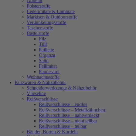
Gobelin
Polsterstoffe
Lederimitate & Laminate
Markisen & Outdoorstoffe
Verdunkelungsstoffe
Taschenstoffe
Bastelstoffe
Filz
Tüll
Paillette
Organza
Satin
Fellimitat
Pannesamt
Weihnachtsstoffe
Kurzwaren & Nähzubehör
Schneiderwerkzeuge & Nähzubehör
Vlieseline
Reißverschlüsse
Reißverschlüsse – endlos
Reißverschlüsse – Metallzähnchen
Reißverschlüsse – nahtverdeckt
Reißverschlüsse – nicht teilbar
Reißverschlüsse – teilbar
Bänder, Borten & Kordeln