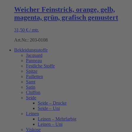
Weicher Feinstrick, orange, gelb,
magenta, grün, grafisch gemustert
31,50
€
/
mtr.
Art.Nr.: 203-0108
Bekleidungsstoffe
Jacquard
Panneau
Festliche Stoffe
Spitze
Pailletten
Samt
Satin
Chiffon
Seide
Seide – Drucke
Seide – Uni
Leinen
Leinen – Mehrfarbig
Leinen – Uni
Viskose