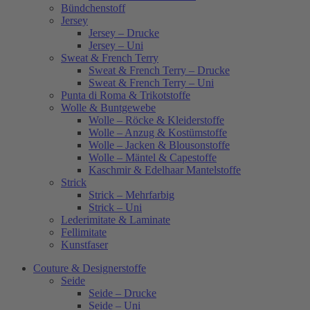
Bündchenstoff
Jersey
Jersey – Drucke
Jersey – Uni
Sweat & French Terry
Sweat & French Terry – Drucke
Sweat & French Terry – Uni
Punta di Roma & Trikotstoffe
Wolle & Buntgewebe
Wolle – Röcke & Kleiderstoffe
Wolle – Anzug & Kostümstoffe
Wolle – Jacken & Blousonstoffe
Wolle – Mäntel & Capestoffe
Kaschmir & Edelhaar Mantelstoffe
Strick
Strick – Mehrfarbig
Strick – Uni
Lederimitate & Laminate
Fellimitate
Kunstfaser
Couture & Designerstoffe
Seide
Seide – Drucke
Seide – Uni