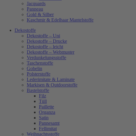
Jacquards
Panneau
Gold & Silber
Kaschmir & Edelhaar Mantelstoffe
Dekostoffe
Dekostoffe – Uni
Dekostoffe – Drucke
Dekostoffe – leicht
Dekostoffe – Webmuster
Verdunkelungsstoffe
Taschenstoffe
Gobelin
Polsterstoffe
Lederimitate & Laminate
Markisen & Outdoorstoffe
Bastelstoffe
Filz
Tüll
Paillette
Organza
Satin
Pannesamt
Fellimitat
Weihnachtsstoffe