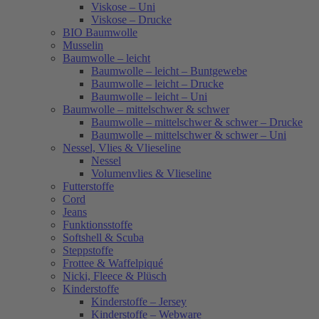
Viskose – Uni
Viskose – Drucke
BIO Baumwolle
Musselin
Baumwolle – leicht
Baumwolle – leicht – Buntgewebe
Baumwolle – leicht – Drucke
Baumwolle – leicht – Uni
Baumwolle – mittelschwer & schwer
Baumwolle – mittelschwer & schwer – Drucke
Baumwolle – mittelschwer & schwer – Uni
Nessel, Vlies & Vlieseline
Nessel
Volumenvlies & Vlieseline
Futterstoffe
Cord
Jeans
Funktionsstoffe
Softshell & Scuba
Steppstoffe
Frottee & Waffelpiqué
Nicki, Fleece & Plüsch
Kinderstoffe
Kinderstoffe – Jersey
Kinderstoffe – Webware