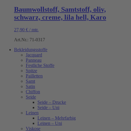
Baumwollstoff, Samtstoff, oliv,
schwarz, creme, lila hell, Karo
27,90
€
/
mtr.
Art.Nr.: 71-0317
Bekleidungsstoffe
Jacquard
Panneau
Festliche Stoffe
Spitze
Pailletten
Samt
Satin
Chiffon
Seide
Seide – Drucke
Seide – Uni
Leinen
Leinen – Mehrfarbig
Leinen – Uni
Viskose