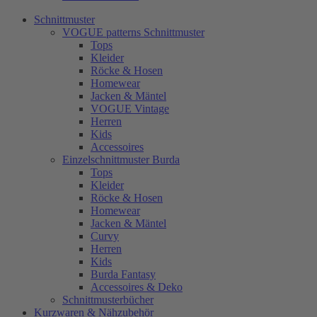
Schnittmuster
VOGUE patterns Schnittmuster
Tops
Kleider
Röcke & Hosen
Homewear
Jacken & Mäntel
VOGUE Vintage
Herren
Kids
Accessoires
Einzelschnittmuster Burda
Tops
Kleider
Röcke & Hosen
Homewear
Jacken & Mäntel
Curvy
Herren
Kids
Burda Fantasy
Accessoires & Deko
Schnittmusterbücher
Kurzwaren & Nähzubehör