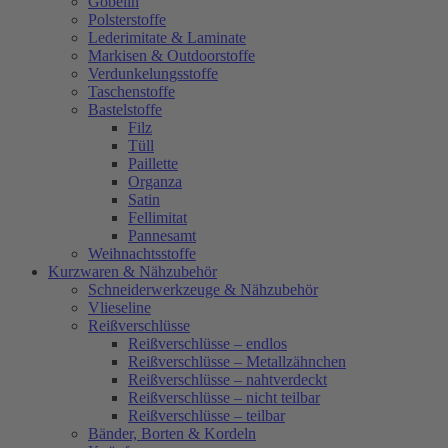
Gobelin
Polsterstoffe
Lederimitate & Laminate
Markisen & Outdoorstoffe
Verdunkelungsstoffe
Taschenstoffe
Bastelstoffe
Filz
Tüll
Paillette
Organza
Satin
Fellimitat
Pannesamt
Weihnachtsstoffe
Kurzwaren & Nähzubehör
Schneiderwerkzeuge & Nähzubehör
Vlieseline
Reißverschlüsse
Reißverschlüsse – endlos
Reißverschlüsse – Metallzähnchen
Reißverschlüsse – nahtverdeckt
Reißverschlüsse – nicht teilbar
Reißverschlüsse – teilbar
Bänder, Borten & Kordeln