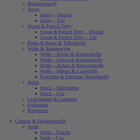
Bündchenstoff
Jersey
Jersey – Drucke
Jersey – Uni
Sweat & French Terry
Sweat & French Terry – Drucke
Sweat & French Terry – Uni
Punta di Roma & Trikotstoffe
Wolle & Buntgewebe
Wolle – Röcke & Kleiderstoffe
Wolle – Anzug & Kostümstoffe
Wolle – Jacken & Blousonstoffe
Wolle – Mäntel & Capestoffe
Kaschmir & Edelhaar Mantelstoffe
Strick
Strick – Mehrfarbig
Strick – Uni
Lederimitate & Laminate
Fellimitate
Kunstfaser
Couture & Designerstoffe
Seide
Seide – Drucke
Seide – Uni