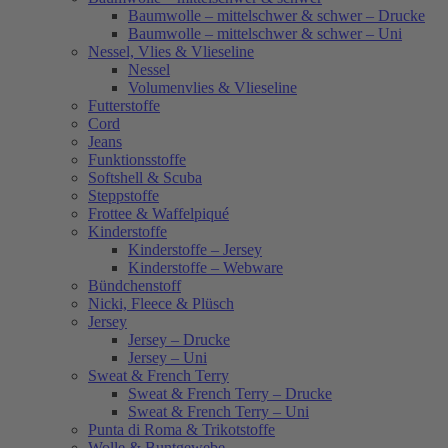
Baumwolle – mittelschwer & schwer – Drucke
Baumwolle – mittelschwer & schwer – Uni
Nessel, Vlies & Vlieseline
Nessel
Volumenvlies & Vlieseline
Futterstoffe
Cord
Jeans
Funktionsstoffe
Softshell & Scuba
Steppstoffe
Frottee & Waffelpiqué
Kinderstoffe
Kinderstoffe – Jersey
Kinderstoffe – Webware
Bündchenstoff
Nicki, Fleece & Plüsch
Jersey
Jersey – Drucke
Jersey – Uni
Sweat & French Terry
Sweat & French Terry – Drucke
Sweat & French Terry – Uni
Punta di Roma & Trikotstoffe
Wolle & Buntgewebe