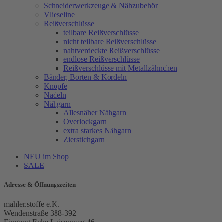
Schneiderwerkzeuge & Nähzubehör
Vlieseline
Reißverschlüsse
teilbare Reißverschlüsse
nicht teilbare Reißverschlüsse
nahtverdeckte Reißverschlüsse
endlose Reißverschlüsse
Reißverschlüsse mit Metallzähnchen
Bänder, Borten & Kordeln
Knöpfe
Nadeln
Nähgarn
Allesnäher Nähgarn
Overlockgarn
extra starkes Nähgarn
Zierstichgarn
NEU im Shop
SALE
Adresse & Öffnungszeiten
mahler.stoffe e.K.
Wendenstraße 388-392
Eingang Ecke Luisenweg 46