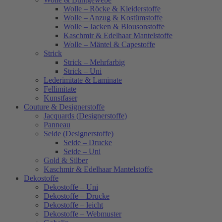
Wolle – Röcke & Kleiderstoffe
Wolle – Anzug & Kostümstoffe
Wolle – Jacken & Blousonstoffe
Kaschmir & Edelhaar Mantelstoffe
Wolle – Mäntel & Capestoffe
Strick
Strick – Mehrfarbig
Strick – Uni
Lederimitate & Laminate
Fellimitate
Kunstfaser
Couture & Designerstoffe
Jacquards (Designerstoffe)
Panneau
Seide (Designerstoffe)
Seide – Drucke
Seide – Uni
Gold & Silber
Kaschmir & Edelhaar Mantelstoffe
Dekostoffe
Dekostoffe – Uni
Dekostoffe – Drucke
Dekostoffe – leicht
Dekostoffe – Webmuster