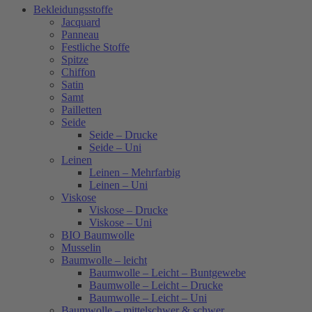
Bekleidungsstoffe
Jacquard
Panneau
Festliche Stoffe
Spitze
Chiffon
Satin
Samt
Pailletten
Seide
Seide – Drucke
Seide – Uni
Leinen
Leinen – Mehrfarbig
Leinen – Uni
Viskose
Viskose – Drucke
Viskose – Uni
BIO Baumwolle
Musselin
Baumwolle – leicht
Baumwolle – Leicht – Buntgewebe
Baumwolle – Leicht – Drucke
Baumwolle – Leicht – Uni
Baumwolle – mittelschwer & schwer