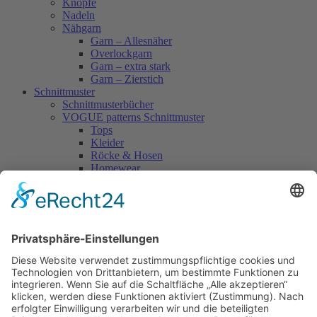
Knöpfe
Nadeln
Nähgarn
Garn – Allesnäher
Overlockgarn
Garn – extra stark
Garn – Zierstich
Schnittmuster
Schnittmusterbücher
VOGUE patterns Schnittmuster
Tops
Kleider
Röcke & Hosen
Homewear
Jacken & Mäntel
Vogue Vintage
Herren
Kids
Accessoires
Einzelschnittmuster Burda
Tops
Kleider
Röcke & Hosen
Homewear
Jacken & Mäntel