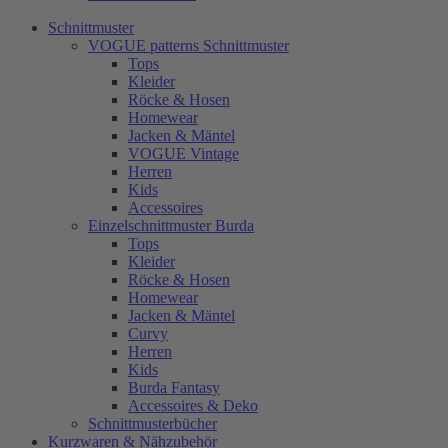
Schnittmuster
VOGUE patterns Schnittmuster
Tops
Kleider
Röcke & Hosen
Homewear
Jacken & Mäntel
VOGUE Vintage
Herren
Kids
Accessoires
Einzelschnittmuster Burda
Tops
Kleider
Röcke & Hosen
Homewear
Jacken & Mäntel
Curvy
Herren
Kids
Burda Fantasy
Accessoires & Deko
Schnittmusterbücher
Kurzwaren & Nähzubehör