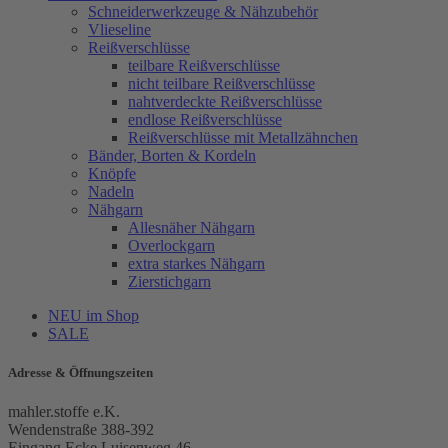
Schneiderwerkzeuge & Nähzubehör
Vlieseline
Reißverschlüsse
teilbare Reißverschlüsse
nicht teilbare Reißverschlüsse
nahtverdeckte Reißverschlüsse
endlose Reißverschlüsse
Reißverschlüsse mit Metallzähnchen
Bänder, Borten & Kordeln
Knöpfe
Nadeln
Nähgarn
Allesnäher Nähgarn
Overlockgarn
extra starkes Nähgarn
Zierstichgarn
NEU im Shop
SALE
Adresse & Öffnungszeiten
mahler.stoffe e.K.
Wendenstraße 388-392
Eingang Ecke Luisenweg 46