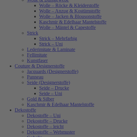
Wolle – Röcke & Kleiderstoffe
Wolle – Anzug & Kostümstoffe
Wolle – Jacken & Blousonstoffe
Kaschmir & Edelhaar Mantelstoffe
Wolle – Mäntel & Capestoffe
Strick
Strick – Mehrfarbig
Strick – Uni
Lederimitate & Laminate
Fellimitate
Kunstfaser
Couture & Designerstoffe
Jacquards (Designerstoffe)
Panneau
Seide (Designerstoffe)
Seide – Drucke
Seide – Uni
Gold & Silber
Kaschmir & Edelhaar Mantelstoffe
Dekostoffe
Dekostoffe – Uni
Dekostoffe – Drucke
Dekostoffe – leicht
Dekostoffe – Webmuster