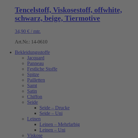
Tencelstoff, Viskosestoff, offwhite,
schwarz, beige, Tiermotive
34,90
€
/
mtr.
Art.Nr.: 14-0610
Bekleidungsstoffe
Jacquard
Panneau
Festliche Stoffe
Spitze
Pailletten
Samt
Satin
Chiffon
Seide
Seide – Drucke
Seide – Uni
Leinen
Leinen – Mehrfarbig
Leinen – Uni
Viskose