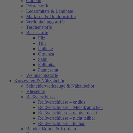
Gobelin
Polsterstoffe
Lederimitate & Laminate
Markisen & Outdoorstoffe
Verdunkelungsstoffe
Taschenstoffe
Bastelstoffe
Filz
Tüll
Paillette
Organza
Satin
Fellimitat
Pannesamt
Weihnachtsstoffe
Kurzwaren & Nähzubehör
Schneiderwerkzeuge & Nähzubehör
Vlieseline
Reißverschlüsse
Reißverschlüsse – endlos
Reißverschlüsse – Metallzähnchen
Reißverschlüsse – nahtverdeckt
Reißverschlüsse – nicht teilbar
Reißverschlüsse – teilbar
Bänder, Borten & Kordeln