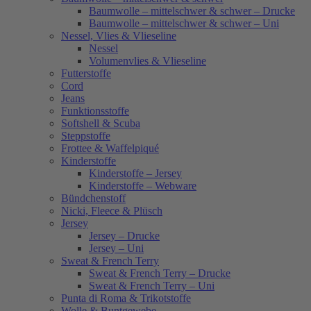
Baumwolle – mittelschwer & schwer – Drucke
Baumwolle – mittelschwer & schwer – Uni
Nessel, Vlies & Vlieseline
Nessel
Volumenvlies & Vlieseline
Futterstoffe
Cord
Jeans
Funktionsstoffe
Softshell & Scuba
Steppstoffe
Frottee & Waffelpiqué
Kinderstoffe
Kinderstoffe – Jersey
Kinderstoffe – Webware
Bündchenstoff
Nicki, Fleece & Plüsch
Jersey
Jersey – Drucke
Jersey – Uni
Sweat & French Terry
Sweat & French Terry – Drucke
Sweat & French Terry – Uni
Punta di Roma & Trikotstoffe
Wolle & Buntgewebe