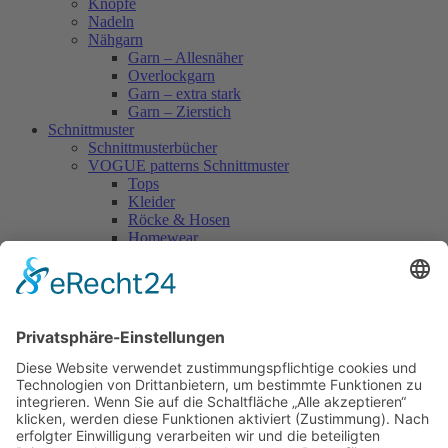
Knöpfe
Nadeln
Nähgarn
Garn – Allesnäher
Overlockgarn
Garn – extra stark
Garn – Zierstich
Schnittmuster
Schnittmusterbücher
VOGUE patterns Schnittmuster
Tops
Kleider
Röcke & Hosen
Homewear
Jacken & Mäntel
Vogue Vintage
Herren
Kids
Accessoires
Einzelschnittmuster Burda
Tops
Kleider
Röcke & Hosen
Homewear
Jacken & Mäntel