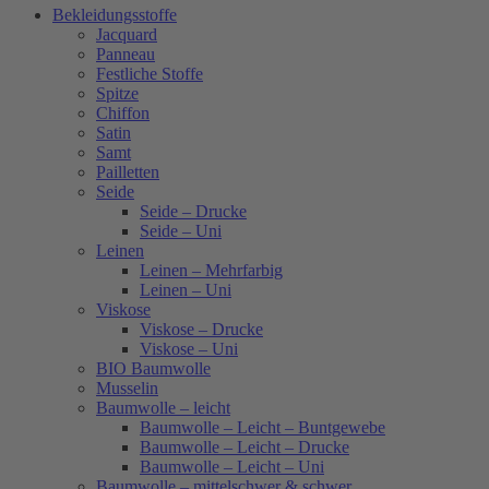
Bekleidungsstoffe
Jacquard
Panneau
Festliche Stoffe
Spitze
Chiffon
Satin
Samt
Pailletten
Seide
Seide – Drucke
Seide – Uni
Leinen
Leinen – Mehrfarbig
Leinen – Uni
Viskose
Viskose – Drucke
Viskose – Uni
BIO Baumwolle
Musselin
Baumwolle – leicht
Baumwolle – Leicht – Buntgewebe
Baumwolle – Leicht – Drucke
Baumwolle – Leicht – Uni
Baumwolle – mittelschwer & schwer