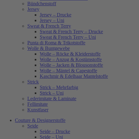
Bündchenstoff
Jersey
Jersey – Drucke
Jersey – Uni
Sweat & French Terry
Sweat & French Terry – Drucke
Sweat & French Terry – Uni
Punta di Roma & Trikotstoffe
Wolle & Buntgewebe
Wolle – Röcke & Kleiderstoffe
Wolle – Anzug & Kostümstoffe
Wolle – Jacken & Blousonstoffe
Wolle – Mäntel & Capestoffe
Kaschmir & Edelhaar Mantelstoffe
Strick
Strick – Mehrfarbig
Strick – Uni
Lederimitate & Laminate
Fellimitate
Kunstfaser
Couture & Designerstoffe
Seide
Seide – Drucke
Seide – Uni