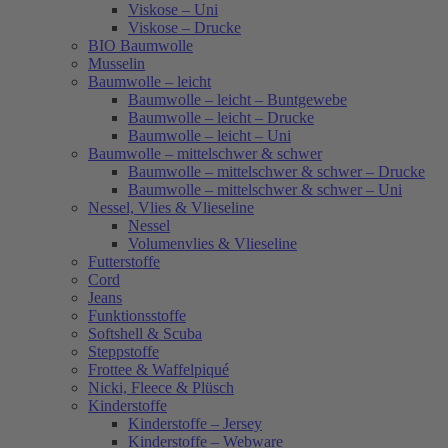
Viskose – Uni
Viskose – Drucke
BIO Baumwolle
Musselin
Baumwolle – leicht
Baumwolle – leicht – Buntgewebe
Baumwolle – leicht – Drucke
Baumwolle – leicht – Uni
Baumwolle – mittelschwer & schwer
Baumwolle – mittelschwer & schwer – Drucke
Baumwolle – mittelschwer & schwer – Uni
Nessel, Vlies & Vlieseline
Nessel
Volumenvlies & Vlieseline
Futterstoffe
Cord
Jeans
Funktionsstoffe
Softshell & Scuba
Steppstoffe
Frottee & Waffelpiqué
Nicki, Fleece & Plüsch
Kinderstoffe
Kinderstoffe – Jersey
Kinderstoffe – Webware