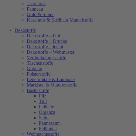
Jacquards
Panneau
Gold & Silber
Kaschmir & Edelhaar Mantelstoffe
Dekostoffe
Dekostoffe – Uni
Dekostoffe – Drucke
Dekostoffe – leicht
Dekostoffe – Webmuster
Verdunkelungsstoffe
Taschenstoffe
Gobelin
Polsterstoffe
Lederimitate & Laminate
Markisen & Outdoorstoffe
Bastelstoffe
Filz
Tüll
Paillette
Organza
Satin
Pannesamt
Fellimitat
Weihnachtsstoffe