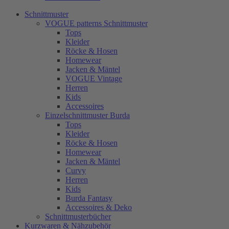
Schnittmuster
VOGUE patterns Schnittmuster
Tops
Kleider
Röcke & Hosen
Homewear
Jacken & Mäntel
VOGUE Vintage
Herren
Kids
Accessoires
Einzelschnittmuster Burda
Tops
Kleider
Röcke & Hosen
Homewear
Jacken & Mäntel
Curvy
Herren
Kids
Burda Fantasy
Accessoires & Deko
Schnittmusterbücher
Kurzwaren & Nähzubehör