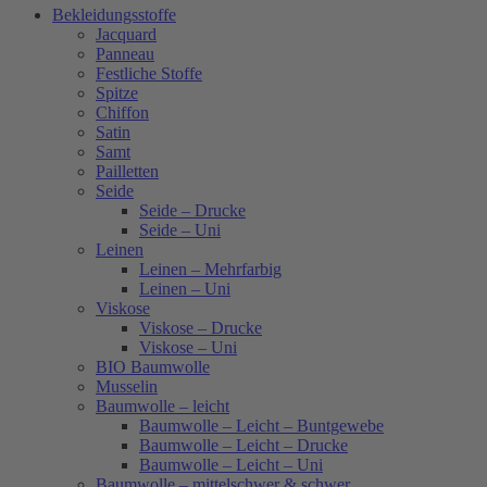
Bekleidungsstoffe
Jacquard
Panneau
Festliche Stoffe
Spitze
Chiffon
Satin
Samt
Pailletten
Seide
Seide – Drucke
Seide – Uni
Leinen
Leinen – Mehrfarbig
Leinen – Uni
Viskose
Viskose – Drucke
Viskose – Uni
BIO Baumwolle
Musselin
Baumwolle – leicht
Baumwolle – Leicht – Buntgewebe
Baumwolle – Leicht – Drucke
Baumwolle – Leicht – Uni
Baumwolle – mittelschwer & schwer