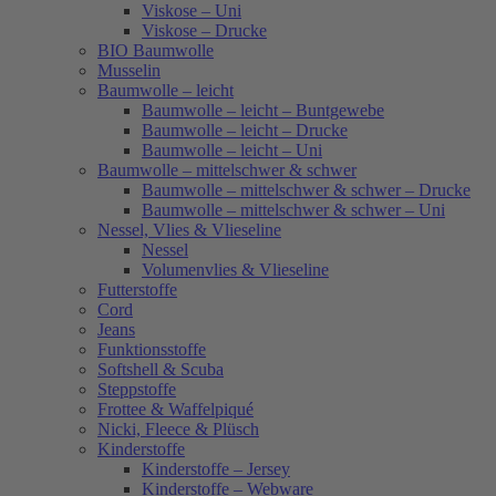
Viskose – Uni
Viskose – Drucke
BIO Baumwolle
Musselin
Baumwolle – leicht
Baumwolle – leicht – Buntgewebe
Baumwolle – leicht – Drucke
Baumwolle – leicht – Uni
Baumwolle – mittelschwer & schwer
Baumwolle – mittelschwer & schwer – Drucke
Baumwolle – mittelschwer & schwer – Uni
Nessel, Vlies & Vlieseline
Nessel
Volumenvlies & Vlieseline
Futterstoffe
Cord
Jeans
Funktionsstoffe
Softshell & Scuba
Steppstoffe
Frottee & Waffelpiqué
Nicki, Fleece & Plüsch
Kinderstoffe
Kinderstoffe – Jersey
Kinderstoffe – Webware