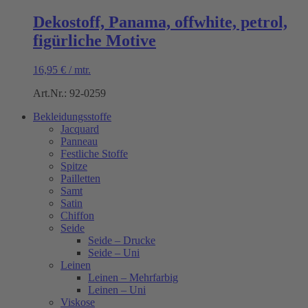
Dekostoff, Panama, offwhite, petrol,
figürliche Motive
16,95
€
/
mtr.
Art.Nr.: 92-0259
Bekleidungsstoffe
Jacquard
Panneau
Festliche Stoffe
Spitze
Pailletten
Samt
Satin
Chiffon
Seide
Seide – Drucke
Seide – Uni
Leinen
Leinen – Mehrfarbig
Leinen – Uni
Viskose