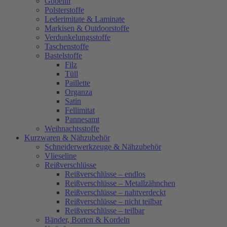
Gobelin
Polsterstoffe
Lederimitate & Laminate
Markisen & Outdoorstoffe
Verdunkelungsstoffe
Taschenstoffe
Bastelstoffe
Filz
Tüll
Paillette
Organza
Satin
Fellimitat
Pannesamt
Weihnachtsstoffe
Kurzwaren & Nähzubehör
Schneiderwerkzeuge & Nähzubehör
Vlieseline
Reißverschlüsse
Reißverschlüsse – endlos
Reißverschlüsse – Metallzähnchen
Reißverschlüsse – nahtverdeckt
Reißverschlüsse – nicht teilbar
Reißverschlüsse – teilbar
Bänder, Borten & Kordeln