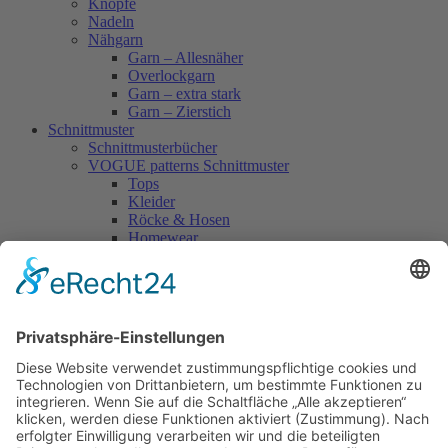
Knöpfe
Nadeln
Nähgarn
Garn – Allesnäher
Overlockgarn
Garn – extra stark
Garn – Zierstich
Schnittmuster
Schnittmusterbücher
VOGUE patterns Schnittmuster
Tops
Kleider
Röcke & Hosen
Homewear
Jacken & Mäntel
Vogue Vintage
Herren
Kids
Accessoires
Einzelschnittmuster Burda
Tops
Kleider
Röcke & Hosen
Homewear
Jacken & Mäntel