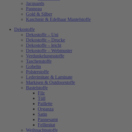
Jacquards
Panneau
Gold & Silber
Kaschmir & Edelhaar Mantelstoffe
Dekostoffe
Dekostoffe – Uni
Dekostoffe – Drucke
Dekostoffe – leicht
Dekostoffe – Webmuster
Verdunkelungsstoffe
Taschenstoffe
Gobelin
Polsterstoffe
Lederimitate & Laminate
Markisen & Outdoorstoffe
Bastelstoffe
Filz
Tüll
Paillette
Organza
Satin
Pannesamt
Fellimitat
Weihnachtsstoffe