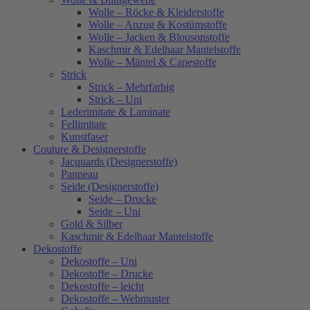
Wolle – Röcke & Kleiderstoffe
Wolle – Anzug & Kostümstoffe
Wolle – Jacken & Blousonstoffe
Kaschmir & Edelhaar Mantelstoffe
Wolle – Mäntel & Capestoffe
Strick
Strick – Mehrfarbig
Strick – Uni
Lederimitate & Laminate
Fellimitate
Kunstfaser
Couture & Designerstoffe
Jacquards (Designerstoffe)
Panneau
Seide (Designerstoffe)
Seide – Drucke
Seide – Uni
Gold & Silber
Kaschmir & Edelhaar Mantelstoffe
Dekostoffe
Dekostoffe – Uni
Dekostoffe – Drucke
Dekostoffe – leicht
Dekostoffe – Webmuster