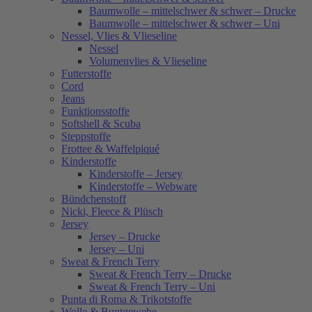
Baumwolle – mittelschwer & schwer – Drucke
Baumwolle – mittelschwer & schwer – Uni
Nessel, Vlies & Vlieseline
Nessel
Volumenvlies & Vlieseline
Futterstoffe
Cord
Jeans
Funktionsstoffe
Softshell & Scuba
Steppstoffe
Frottee & Waffelpiqué
Kinderstoffe
Kinderstoffe – Jersey
Kinderstoffe – Webware
Bündchenstoff
Nicki, Fleece & Plüsch
Jersey
Jersey – Drucke
Jersey – Uni
Sweat & French Terry
Sweat & French Terry – Drucke
Sweat & French Terry – Uni
Punta di Roma & Trikotstoffe
Wolle & Buntgewebe