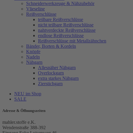
Schneiderwerkzeuge & Nähzubehör
Vlieseline
Reißverschlüsse
teilbare Reißverschlüsse
nicht teilbare Reißverschlüsse
nahtverdeckte Reißverschlüsse
endlose Reißverschlüsse
Reißverschlüsse mit Metallzähnchen
Bänder, Borten & Kordeln
Knöpfe
Nadeln
Nähgarn
Allesnäher Nähgarn
Overlockgarn
extra starkes Nähgarn
Zierstichgarn
NEU im Shop
SALE
Adresse & Öffnungszeiten
mahler.stoffe e.K.
Wendenstraße 388-392
Eingang Ecke Luisenweg 46