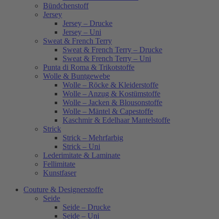
Bündchenstoff
Jersey
Jersey – Drucke
Jersey – Uni
Sweat & French Terry
Sweat & French Terry – Drucke
Sweat & French Terry – Uni
Punta di Roma & Trikotstoffe
Wolle & Buntgewebe
Wolle – Röcke & Kleiderstoffe
Wolle – Anzug & Kostümstoffe
Wolle – Jacken & Blousonstoffe
Wolle – Mäntel & Capestoffe
Kaschmir & Edelhaar Mantelstoffe
Strick
Strick – Mehrfarbig
Strick – Uni
Lederimitate & Laminate
Fellimitate
Kunstfaser
Couture & Designerstoffe
Seide
Seide – Drucke
Seide – Uni