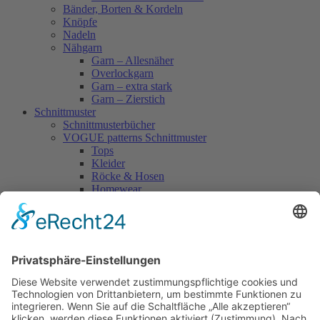
Bänder, Borten & Kordeln
Knöpfe
Nadeln
Nähgarn
Garn – Allesnäher
Overlockgarn
Garn – extra stark
Garn – Zierstich
Schnittmuster
Schnittmusterbücher
VOGUE patterns Schnittmuster
Tops
Kleider
Röcke & Hosen
Homewear
Jacken & Mäntel
Vogue Vintage
Herren
Kids
Accessoires
Einzelschnittmuster Burda
Tops
Kleider
Röcke & Hosen
Homewear