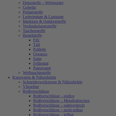
Dekostoffe – Webmuster
Gobelin
Polsterstoffe
Lederimitate & Laminate
Markisen & Outdoorstoffe
Verdunkelungsstoffe
Taschenstoffe
Bastelstoffe
Filz
Tüll
Paillette
Organza
Satin
Fellimitat
Pannesamt
Weihnachtsstoffe
Kurzwaren & Nähzubehör
Schneiderwerkzeuge & Nähzubehör
Vlieseline
Reißverschlüsse
Reißverschlüsse – endlos
Reißverschlüsse – Metallzähnchen
Reißverschlüsse – nahtverdeckt
Reißverschlüsse – nicht teilbar
Reißverschlüsse – teilbar