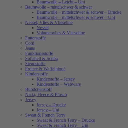
Baumwolle – Leicht – Uni
Baumwolle – mittelschwer & schwer
Baumwolle – mittelschwer & schwer – Drucke
Baumwolle – mittelschwer & schwer – Uni
Nessel, Vlies & Vlieseline
Nessel
Volumenvlies & Vlieseline
Futterstoffe
Cord
Jeans
Funktionsstoffe
Softshell & Scuba
Steppstoffe
Frottee & Waffelpiqué
Kinderstoffe
Kinderstoffe – Jersey
Kinderstoffe – Webware
Bündchenstoff
Nicki, Fleece & Plüsch
Jersey
Jersey – Drucke
Jersey – Uni
Sweat & French Terry
Sweat & French Terry – Drucke
Sweat & French Terry – Uni