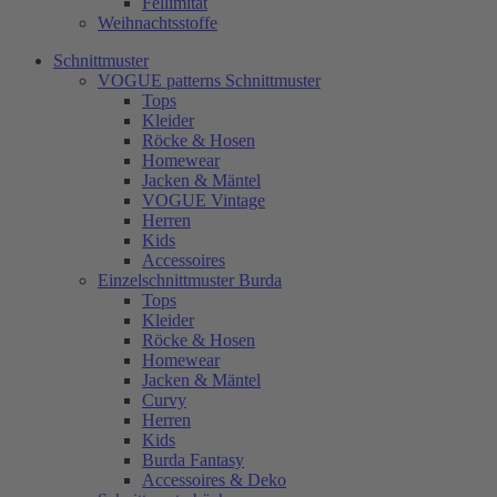
Fellimitat
Weihnachtsstoffe
Schnittmuster
VOGUE patterns Schnittmuster
Tops
Kleider
Röcke & Hosen
Homewear
Jacken & Mäntel
VOGUE Vintage
Herren
Kids
Accessoires
Einzelschnittmuster Burda
Tops
Kleider
Röcke & Hosen
Homewear
Jacken & Mäntel
Curvy
Herren
Kids
Burda Fantasy
Accessoires & Deko