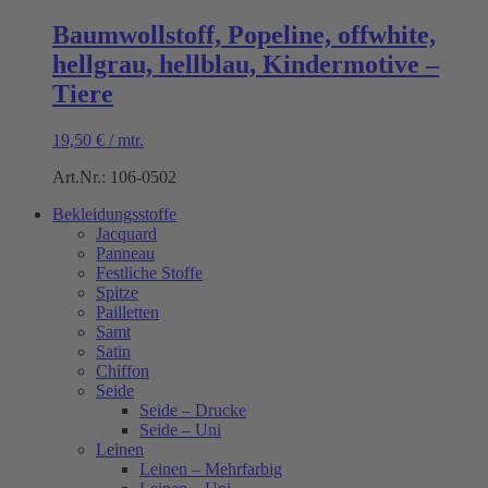
Baumwollstoff, Popeline, offwhite,
hellgrau, hellblau, Kindermotive –
Tiere
19,50
€
/
mtr.
Art.Nr.: 106-0502
Bekleidungsstoffe
Jacquard
Panneau
Festliche Stoffe
Spitze
Pailletten
Samt
Satin
Chiffon
Seide
Seide – Drucke
Seide – Uni
Leinen
Leinen – Mehrfarbig