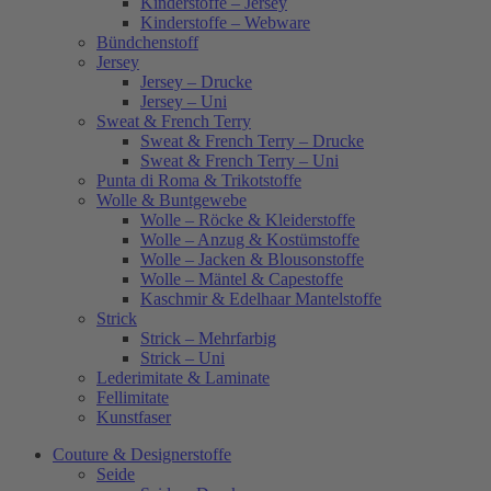
Kinderstoffe – Jersey
Kinderstoffe – Webware
Bündchenstoff
Jersey
Jersey – Drucke
Jersey – Uni
Sweat & French Terry
Sweat & French Terry – Drucke
Sweat & French Terry – Uni
Punta di Roma & Trikotstoffe
Wolle & Buntgewebe
Wolle – Röcke & Kleiderstoffe
Wolle – Anzug & Kostümstoffe
Wolle – Jacken & Blousonstoffe
Wolle – Mäntel & Capestoffe
Kaschmir & Edelhaar Mantelstoffe
Strick
Strick – Mehrfarbig
Strick – Uni
Lederimitate & Laminate
Fellimitate
Kunstfaser
Couture & Designerstoffe
Seide