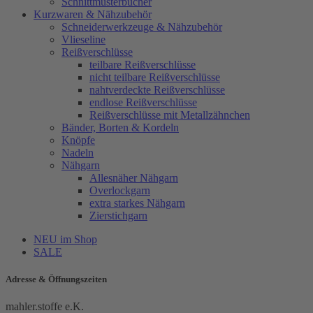
Schnittmusterbücher
Kurzwaren & Nähzubehör
Schneiderwerkzeuge & Nähzubehör
Vlieseline
Reißverschlüsse
teilbare Reißverschlüsse
nicht teilbare Reißverschlüsse
nahtverdeckte Reißverschlüsse
endlose Reißverschlüsse
Reißverschlüsse mit Metallzähnchen
Bänder, Borten & Kordeln
Knöpfe
Nadeln
Nähgarn
Allesnäher Nähgarn
Overlockgarn
extra starkes Nähgarn
Zierstichgarn
NEU im Shop
SALE
Adresse & Öffnungszeiten
mahler.stoffe e.K.