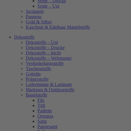
Seide – Drucke
Seide – Uni
Jacquards
Panneau
Gold & Silber
Kaschmir & Edelhaar Mantelstoffe
Dekostoffe
Dekostoffe – Uni
Dekostoffe – Drucke
Dekostoffe – leicht
Dekostoffe – Webmuster
Verdunkelungsstoffe
Taschenstoffe
Gobelin
Polsterstoffe
Lederimitate & Laminate
Markisen & Outdoorstoffe
Bastelstoffe
Filz
Tüll
Paillette
Organza
Satin
Pannesamt