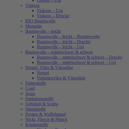
Leinen – Uni
Viskose
Viskose – Uni
Viskose – Drucke
BIO Baumwolle
Musselin
Baumwolle – leicht
Baumwolle – leicht – Buntgewebe
Baumwolle – leicht – Drucke
Baumwolle – leicht – Uni
Baumwolle – mittelschwer & schwer
Baumwolle – mittelschwer & schwer – Drucke
Baumwolle – mittelschwer & schwer – Uni
Nessel, Vlies & Vlieseline
Nessel
Volumenvlies & Vlieseline
Futterstoffe
Cord
Jeans
Funktionsstoffe
Softshell & Scuba
Steppstoffe
Frottee & Waffelpiqué
Nicki, Fleece & Plüsch
Kinderstoffe