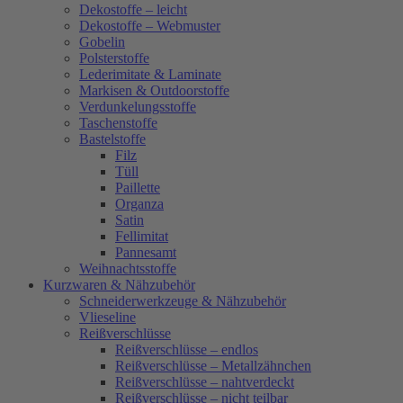
Dekostoffe – leicht
Dekostoffe – Webmuster
Gobelin
Polsterstoffe
Lederimitate & Laminate
Markisen & Outdoorstoffe
Verdunkelungsstoffe
Taschenstoffe
Bastelstoffe
Filz
Tüll
Paillette
Organza
Satin
Fellimitat
Pannesamt
Weihnachtsstoffe
Kurzwaren & Nähzubehör
Schneiderwerkzeuge & Nähzubehör
Vlieseline
Reißverschlüsse
Reißverschlüsse – endlos
Reißverschlüsse – Metallzähnchen
Reißverschlüsse – nahtverdeckt
Reißverschlüsse – nicht teilbar