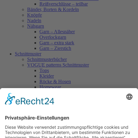
Reißverschlüsse – teilbar
Bänder, Borten & Kordeln
Knöpfe
Nadeln
Nähgarn
Garn – Allesnäher
Overlockgarn
Garn – extra stark
Garn – Zierstich
Schnittmuster
Schnittmusterbücher
VOGUE patterns Schnittmuster
Tops
Kleider
Röcke & Hosen
Homewear
Jacken & Mäntel
Vogue Vintage
Herren
Kids
Accessoires
Einzelschnittmuster Burda
Tops
Kleider
Röcke & Hosen