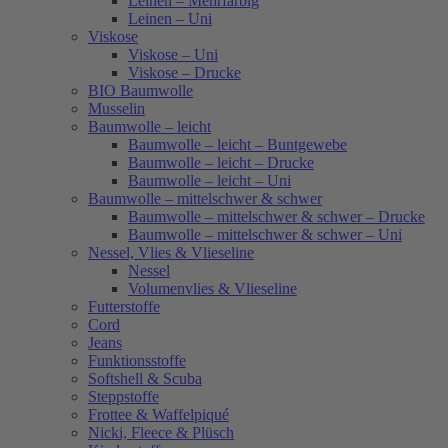
Leinen – Mehrfarbig
Leinen – Uni
Viskose
Viskose – Uni
Viskose – Drucke
BIO Baumwolle
Musselin
Baumwolle – leicht
Baumwolle – leicht – Buntgewebe
Baumwolle – leicht – Drucke
Baumwolle – leicht – Uni
Baumwolle – mittelschwer & schwer
Baumwolle – mittelschwer & schwer – Drucke
Baumwolle – mittelschwer & schwer – Uni
Nessel, Vlies & Vlieseline
Nessel
Volumenvlies & Vlieseline
Futterstoffe
Cord
Jeans
Funktionsstoffe
Softshell & Scuba
Steppstoffe
Frottee & Waffelpiqué
Nicki, Fleece & Plüsch