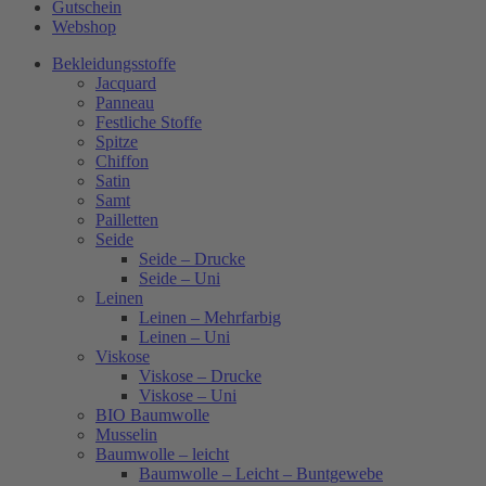
Gutschein
Webshop
Bekleidungsstoffe
Jacquard
Panneau
Festliche Stoffe
Spitze
Chiffon
Satin
Samt
Pailletten
Seide
Seide – Drucke
Seide – Uni
Leinen
Leinen – Mehrfarbig
Leinen – Uni
Viskose
Viskose – Drucke
Viskose – Uni
BIO Baumwolle
Musselin
Baumwolle – leicht
Baumwolle – Leicht – Buntgewebe