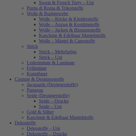
Sweat & French Terry – Uni
Punta di Roma & Trikotstoffe
Wolle & Buntgewebe
Wolle – Röcke & Kleiderstoffe
Wolle – Anzug & Kostümstoffe
Wolle – Jacken & Blousonstoffe
Kaschmir & Edelhaar Mantelstoffe
Wolle – Mäntel & Capestoffe
Strick
Strick – Mehrfarbig
Strick – Uni
Lederimitate & Laminate
Fellimitate
Kunstfaser
Couture & Designerstoffe
Jacquards (Designerstoffe)
Panneau
Seide (Designerstoffe)
Seide – Drucke
Seide – Uni
Gold & Silber
Kaschmir & Edelhaar Mantelstoffe
Dekostoffe
Dekostoffe – Uni
Dekostoffe – Drucke