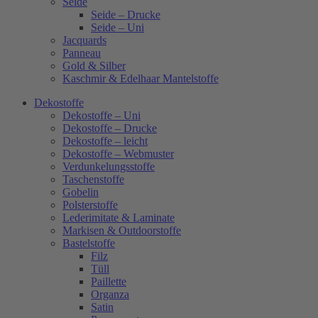
Seide
Seide – Drucke
Seide – Uni
Jacquards
Panneau
Gold & Silber
Kaschmir & Edelhaar Mantelstoffe
Dekostoffe
Dekostoffe – Uni
Dekostoffe – Drucke
Dekostoffe – leicht
Dekostoffe – Webmuster
Verdunkelungsstoffe
Taschenstoffe
Gobelin
Polsterstoffe
Lederimitate & Laminate
Markisen & Outdoorstoffe
Bastelstoffe
Filz
Tüll
Paillette
Organza
Satin