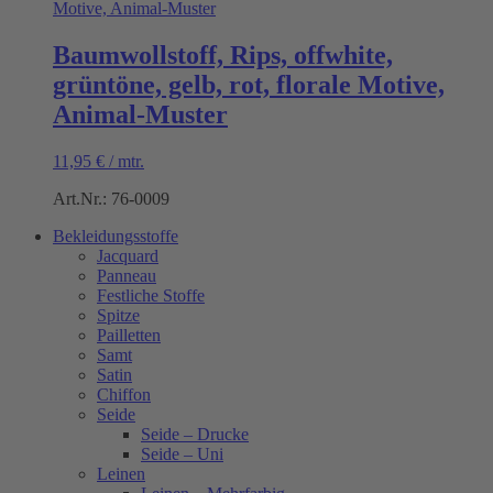
Baumwollstoff, Rips, offwhite,
grüntöne, gelb, rot, florale Motive,
Animal-Muster
11,95
€
/
mtr.
Art.Nr.: 76-0009
Bekleidungsstoffe
Jacquard
Panneau
Festliche Stoffe
Spitze
Pailletten
Samt
Satin
Chiffon
Seide
Seide – Drucke
Seide – Uni
Leinen