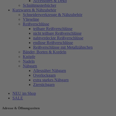
Accessoires & Deko
Schnittmusterbücher
Kurzwaren & Nähzubehör
Schneiderwerkzeuge & Nähzubehör
Vlieseline
Reißverschlüsse
teilbare Reißverschlüsse
nicht teilbare Reißverschlüsse
nahtverdeckte Reißverschlüsse
endlose Reißverschlüsse
Reißverschlüsse mit Metallzähnchen
Bänder, Borten & Kordeln
Knöpfe
Nadeln
Nähgarn
Allesnäher Nähgarn
Overlockgarn
extra starkes Nähgarn
Zierstichgarn
NEU im Shop
SALE
Adresse & Öffnungszeiten