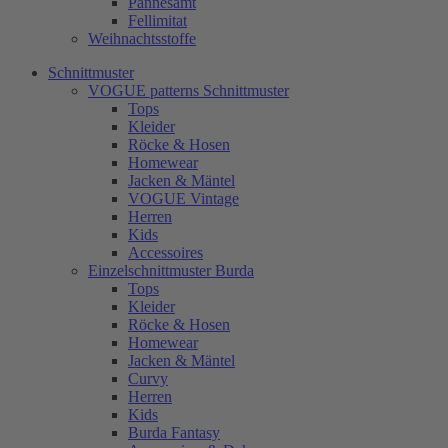
Pannesamt
Fellimitat
Weihnachtsstoffe
Schnittmuster
VOGUE patterns Schnittmuster
Tops
Kleider
Röcke & Hosen
Homewear
Jacken & Mäntel
VOGUE Vintage
Herren
Kids
Accessoires
Einzelschnittmuster Burda
Tops
Kleider
Röcke & Hosen
Homewear
Jacken & Mäntel
Curvy
Herren
Kids
Burda Fantasy