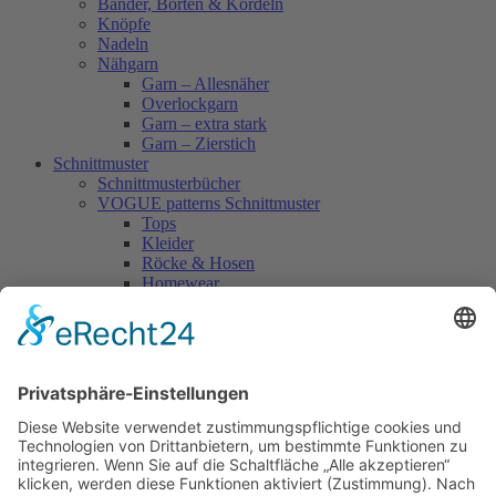
Bänder, Borten & Kordeln
Knöpfe
Nadeln
Nähgarn
Garn – Allesnäher
Overlockgarn
Garn – extra stark
Garn – Zierstich
Schnittmuster
Schnittmusterbücher
VOGUE patterns Schnittmuster
Tops
Kleider
Röcke & Hosen
Homewear
Jacken & Mäntel
Vogue Vintage
Herren
Kids
Accessoires
Einzelschnittmuster Burda
Tops
Kleider
Röcke & Hosen
Homewear