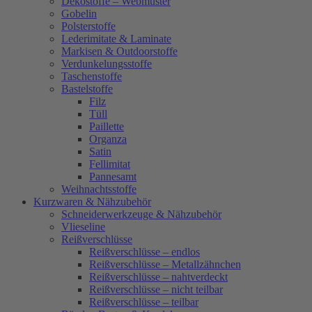
Dekostoffe – Webmuster
Gobelin
Polsterstoffe
Lederimitate & Laminate
Markisen & Outdoorstoffe
Verdunkelungsstoffe
Taschenstoffe
Bastelstoffe
Filz
Tüll
Paillette
Organza
Satin
Fellimitat
Pannesamt
Weihnachtsstoffe
Kurzwaren & Nähzubehör
Schneiderwerkzeuge & Nähzubehör
Vlieseline
Reißverschlüsse
Reißverschlüsse – endlos
Reißverschlüsse – Metallzähnchen
Reißverschlüsse – nahtverdeckt
Reißverschlüsse – nicht teilbar
Reißverschlüsse – teilbar