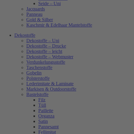
Seide – Uni
Jacquards
Panneau
Gold & Silber
Kaschmir & Edelhaar Mantelstoffe
Dekostoffe
Dekostoffe – Uni
Dekostoffe – Drucke
Dekostoffe – leicht
Dekostoffe – Webmuster
Verdunkelungsstoffe
Taschenstoffe
Gobelin
Polsterstoffe
Lederimitate & Laminate
Markisen & Outdoorstoffe
Bastelstoffe
Filz
Tüll
Paillette
Organza
Satin
Pannesamt
Fellimitat