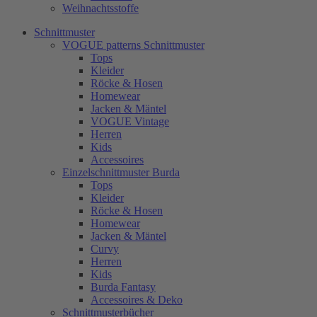
Weihnachtsstoffe
Schnittmuster
VOGUE patterns Schnittmuster
Tops
Kleider
Röcke & Hosen
Homewear
Jacken & Mäntel
VOGUE Vintage
Herren
Kids
Accessoires
Einzelschnittmuster Burda
Tops
Kleider
Röcke & Hosen
Homewear
Jacken & Mäntel
Curvy
Herren
Kids
Burda Fantasy
Accessoires & Deko
Schnittmusterbücher