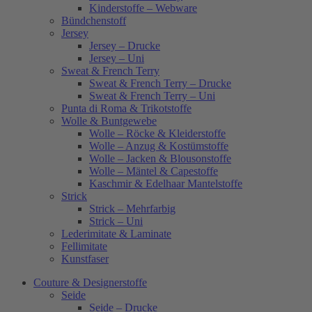
Kinderstoffe – Webware
Bündchenstoff
Jersey
Jersey – Drucke
Jersey – Uni
Sweat & French Terry
Sweat & French Terry – Drucke
Sweat & French Terry – Uni
Punta di Roma & Trikotstoffe
Wolle & Buntgewebe
Wolle – Röcke & Kleiderstoffe
Wolle – Anzug & Kostümstoffe
Wolle – Jacken & Blousonstoffe
Wolle – Mäntel & Capestoffe
Kaschmir & Edelhaar Mantelstoffe
Strick
Strick – Mehrfarbig
Strick – Uni
Lederimitate & Laminate
Fellimitate
Kunstfaser
Couture & Designerstoffe
Seide
Seide – Drucke