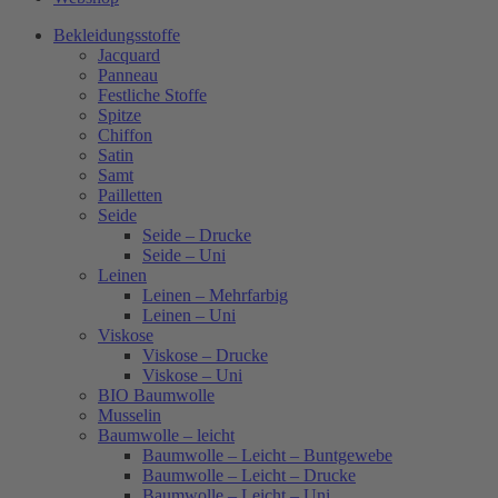
Bekleidungsstoffe
Jacquard
Panneau
Festliche Stoffe
Spitze
Chiffon
Satin
Samt
Pailletten
Seide
Seide – Drucke
Seide – Uni
Leinen
Leinen – Mehrfarbig
Leinen – Uni
Viskose
Viskose – Drucke
Viskose – Uni
BIO Baumwolle
Musselin
Baumwolle – leicht
Baumwolle – Leicht – Buntgewebe
Baumwolle – Leicht – Drucke
Baumwolle – Leicht – Uni