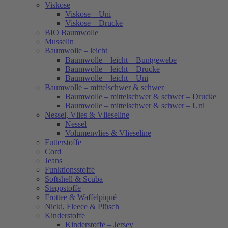
Viskose
Viskose – Uni
Viskose – Drucke
BIO Baumwolle
Musselin
Baumwolle – leicht
Baumwolle – leicht – Buntgewebe
Baumwolle – leicht – Drucke
Baumwolle – leicht – Uni
Baumwolle – mittelschwer & schwer
Baumwolle – mittelschwer & schwer – Drucke
Baumwolle – mittelschwer & schwer – Uni
Nessel, Vlies & Vlieseline
Nessel
Volumenvlies & Vlieseline
Futterstoffe
Cord
Jeans
Funktionsstoffe
Softshell & Scuba
Steppstoffe
Frottee & Waffelpiqué
Nicki, Fleece & Plüsch
Kinderstoffe
Kinderstoffe – Jersey