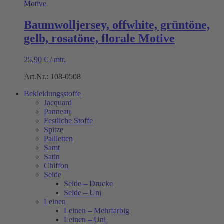
Baumwolljersey, offwhite, grüntöne,
gelb, rosatöne, florale Motive
25,90
€
/
mtr.
Art.Nr.: 108-0508
Bekleidungsstoffe
Jacquard
Panneau
Festliche Stoffe
Spitze
Pailletten
Samt
Satin
Chiffon
Seide
Seide – Drucke
Seide – Uni
Leinen
Leinen – Mehrfarbig
Leinen – Uni