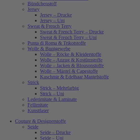
Bündchenstoff
Jersey
Jersey – Drucke
Jersey – Uni
Sweat & French Terry
Sweat & French Terry – Drucke
Sweat & French Terry – Uni
Punta di Roma & Trikotstoffe
Wolle & Buntgewebe
Wolle – Röcke & Kleiderstoffe
Wolle – Anzug & Kostümstoffe
Wolle – Jacken & Blousonstoffe
Wolle – Mäntel & Capestoffe
Kaschmir & Edelhaar Mantelstoffe
Strick
Strick – Mehrfarbig
Strick – Uni
Lederimitate & Laminate
Fellimitate
Kunstfaser
Couture & Designerstoffe
Seide
Seide – Drucke
Seide – Uni