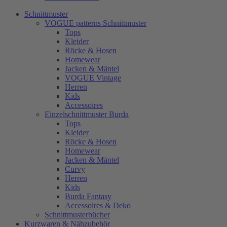
Schnittmuster
VOGUE patterns Schnittmuster
Tops
Kleider
Röcke & Hosen
Homewear
Jacken & Mäntel
VOGUE Vintage
Herren
Kids
Accessoires
Einzelschnittmuster Burda
Tops
Kleider
Röcke & Hosen
Homewear
Jacken & Mäntel
Curvy
Herren
Kids
Burda Fantasy
Accessoires & Deko
Schnittmusterbücher
Kurzwaren & Nähzubehör