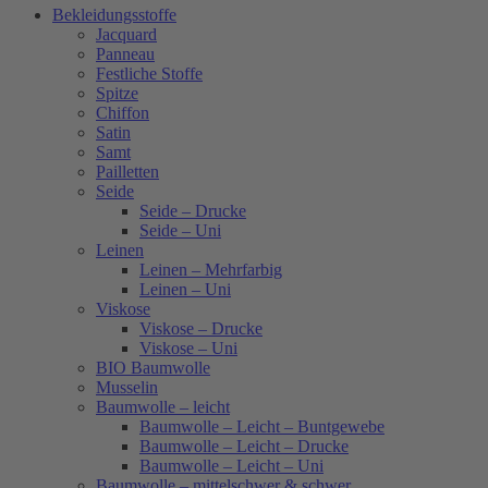
Bekleidungsstoffe
Jacquard
Panneau
Festliche Stoffe
Spitze
Chiffon
Satin
Samt
Pailletten
Seide
Seide – Drucke
Seide – Uni
Leinen
Leinen – Mehrfarbig
Leinen – Uni
Viskose
Viskose – Drucke
Viskose – Uni
BIO Baumwolle
Musselin
Baumwolle – leicht
Baumwolle – Leicht – Buntgewebe
Baumwolle – Leicht – Drucke
Baumwolle – Leicht – Uni
Baumwolle – mittelschwer & schwer