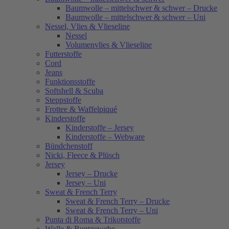
Baumwolle – mittelschwer & schwer – Drucke
Baumwolle – mittelschwer & schwer – Uni
Nessel, Vlies & Vlieseline
Nessel
Volumenvlies & Vlieseline
Futterstoffe
Cord
Jeans
Funktionsstoffe
Softshell & Scuba
Steppstoffe
Frottee & Waffelpiqué
Kinderstoffe
Kinderstoffe – Jersey
Kinderstoffe – Webware
Bündchenstoff
Nicki, Fleece & Plüsch
Jersey
Jersey – Drucke
Jersey – Uni
Sweat & French Terry
Sweat & French Terry – Drucke
Sweat & French Terry – Uni
Punta di Roma & Trikotstoffe
Wolle & Buntgewebe