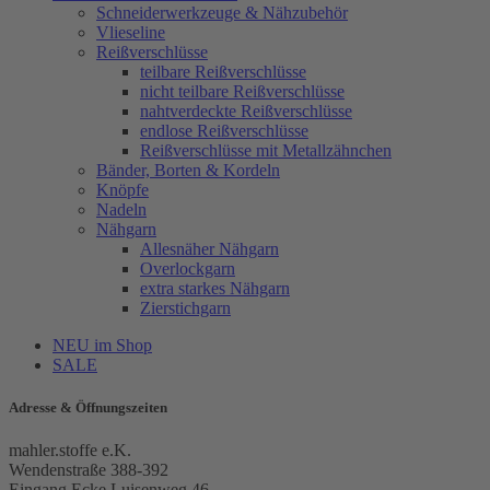
Schneiderwerkzeuge & Nähzubehör
Vlieseline
Reißverschlüsse
teilbare Reißverschlüsse
nicht teilbare Reißverschlüsse
nahtverdeckte Reißverschlüsse
endlose Reißverschlüsse
Reißverschlüsse mit Metallzähnchen
Bänder, Borten & Kordeln
Knöpfe
Nadeln
Nähgarn
Allesnäher Nähgarn
Overlockgarn
extra starkes Nähgarn
Zierstichgarn
NEU im Shop
SALE
Adresse & Öffnungszeiten
mahler.stoffe e.K.
Wendenstraße 388-392
Eingang Ecke Luisenweg 46