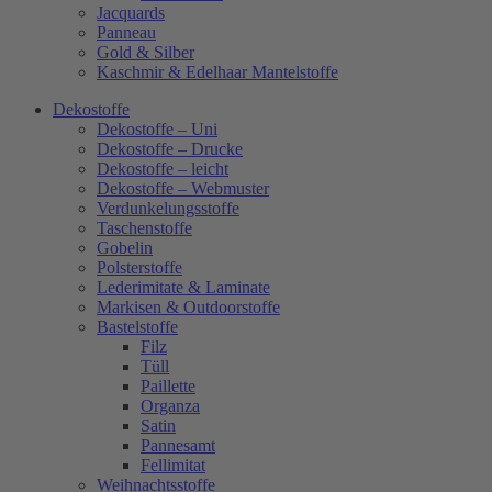
Jacquards
Panneau
Gold & Silber
Kaschmir & Edelhaar Mantelstoffe
Dekostoffe
Dekostoffe – Uni
Dekostoffe – Drucke
Dekostoffe – leicht
Dekostoffe – Webmuster
Verdunkelungsstoffe
Taschenstoffe
Gobelin
Polsterstoffe
Lederimitate & Laminate
Markisen & Outdoorstoffe
Bastelstoffe
Filz
Tüll
Paillette
Organza
Satin
Pannesamt
Fellimitat
Weihnachtsstoffe