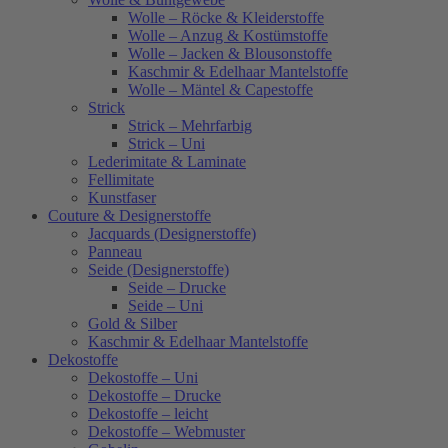
Wolle – Röcke & Kleiderstoffe
Wolle – Anzug & Kostümstoffe
Wolle – Jacken & Blousonstoffe
Kaschmir & Edelhaar Mantelstoffe
Wolle – Mäntel & Capestoffe
Strick
Strick – Mehrfarbig
Strick – Uni
Lederimitate & Laminate
Fellimitate
Kunstfaser
Couture & Designerstoffe
Jacquards (Designerstoffe)
Panneau
Seide (Designerstoffe)
Seide – Drucke
Seide – Uni
Gold & Silber
Kaschmir & Edelhaar Mantelstoffe
Dekostoffe
Dekostoffe – Uni
Dekostoffe – Drucke
Dekostoffe – leicht
Dekostoffe – Webmuster