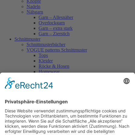
Knöpfe
Nadeln
Nähgarn
Garn – Allesnäher
Overlockgarn
Garn – extra stark
Garn – Zierstich
Schnittmuster
Schnittmusterbücher
VOGUE patterns Schnittmuster
Tops
Kleider
Röcke & Hosen
Homewear
Jacken & Mäntel
Vogue Vintage
Herren
Kids
Accessoires
Einzelschnittmuster Burda
Tops
Kleider
Röcke & Hosen
Homewear
Jacken & Mäntel