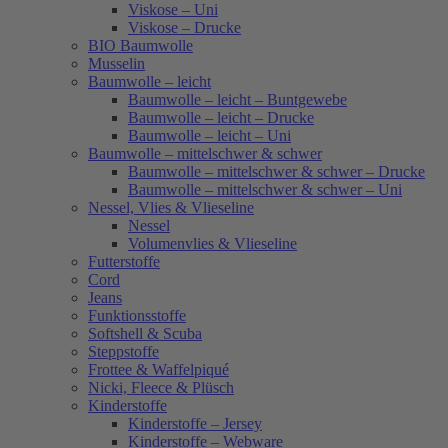
Viskose – Uni
Viskose – Drucke
BIO Baumwolle
Musselin
Baumwolle – leicht
Baumwolle – leicht – Buntgewebe
Baumwolle – leicht – Drucke
Baumwolle – leicht – Uni
Baumwolle – mittelschwer & schwer
Baumwolle – mittelschwer & schwer – Drucke
Baumwolle – mittelschwer & schwer – Uni
Nessel, Vlies & Vlieseline
Nessel
Volumenvlies & Vlieseline
Futterstoffe
Cord
Jeans
Funktionsstoffe
Softshell & Scuba
Steppstoffe
Frottee & Waffelpiqué
Nicki, Fleece & Plüsch
Kinderstoffe
Kinderstoffe – Jersey
Kinderstoffe – Webware