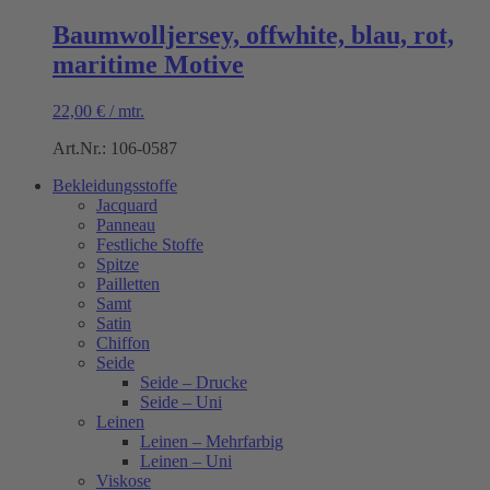
Baumwolljersey, offwhite, blau, rot,
maritime Motive
22,00
€
/
mtr.
Art.Nr.: 106-0587
Bekleidungsstoffe
Jacquard
Panneau
Festliche Stoffe
Spitze
Pailletten
Samt
Satin
Chiffon
Seide
Seide – Drucke
Seide – Uni
Leinen
Leinen – Mehrfarbig
Leinen – Uni
Viskose