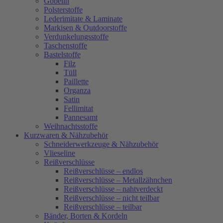
Gobelin
Polsterstoffe
Lederimitate & Laminate
Markisen & Outdoorstoffe
Verdunkelungsstoffe
Taschenstoffe
Bastelstoffe
Filz
Tüll
Paillette
Organza
Satin
Fellimitat
Pannesamt
Weihnachtsstoffe
Kurzwaren & Nähzubehör
Schneiderwerkzeuge & Nähzubehör
Vlieseline
Reißverschlüsse
Reißverschlüsse – endlos
Reißverschlüsse – Metallzähnchen
Reißverschlüsse – nahtverdeckt
Reißverschlüsse – nicht teilbar
Reißverschlüsse – teilbar
Bänder, Borten & Kordeln