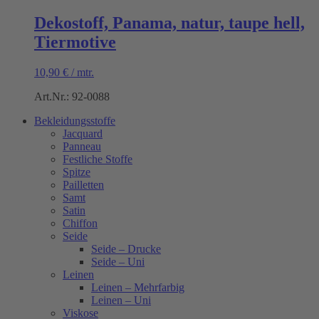
Dekostoff, Panama, natur, taupe hell,
Tiermotive
10,90
€
/
mtr.
Art.Nr.: 92-0088
Bekleidungsstoffe
Jacquard
Panneau
Festliche Stoffe
Spitze
Pailletten
Samt
Satin
Chiffon
Seide
Seide – Drucke
Seide – Uni
Leinen
Leinen – Mehrfarbig
Leinen – Uni
Viskose