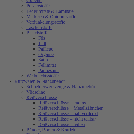
Gobelin
Polsterstoffe
Lederimitate & Laminate
Markisen & Outdoorstoffe
Verdunkelungsstoffe
Taschenstoffe
Bastelstoffe
Filz
Tüll
Paillette
Organza
Satin
Fellimitat
Pannesamt
Weihnachtsstoffe
Kurzwaren & Nähzubehör
Schneiderwerkzeuge & Nähzubehör
Vlieseline
Reißverschlüsse
Reißverschlüsse – endlos
Reißverschlüsse – Metallzähnchen
Reißverschlüsse – nahtverdeckt
Reißverschlüsse – nicht teilbar
Reißverschlüsse – teilbar
Bänder, Borten & Kordeln