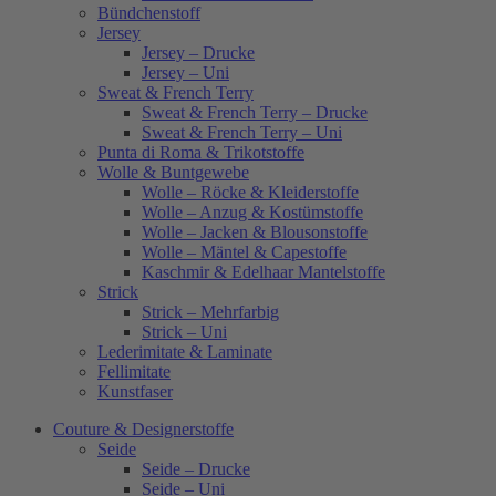
Bündchenstoff
Jersey
Jersey – Drucke
Jersey – Uni
Sweat & French Terry
Sweat & French Terry – Drucke
Sweat & French Terry – Uni
Punta di Roma & Trikotstoffe
Wolle & Buntgewebe
Wolle – Röcke & Kleiderstoffe
Wolle – Anzug & Kostümstoffe
Wolle – Jacken & Blousonstoffe
Wolle – Mäntel & Capestoffe
Kaschmir & Edelhaar Mantelstoffe
Strick
Strick – Mehrfarbig
Strick – Uni
Lederimitate & Laminate
Fellimitate
Kunstfaser
Couture & Designerstoffe
Seide
Seide – Drucke
Seide – Uni