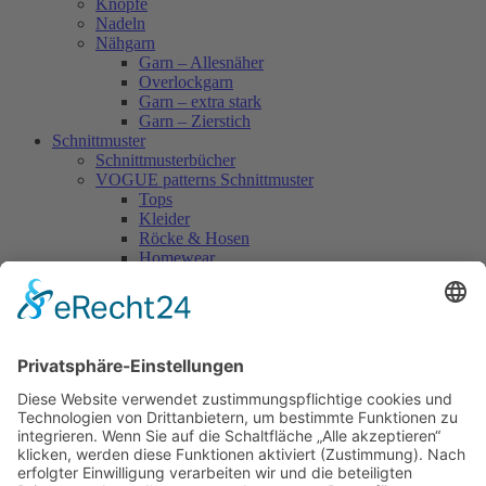
Knöpfe
Nadeln
Nähgarn
Garn – Allesnäher
Overlockgarn
Garn – extra stark
Garn – Zierstich
Schnittmuster
Schnittmusterbücher
VOGUE patterns Schnittmuster
Tops
Kleider
Röcke & Hosen
Homewear
Jacken & Mäntel
Vogue Vintage
Herren
Kids
Accessoires
Einzelschnittmuster Burda
Tops
Kleider
Röcke & Hosen
Homewear
Jacken & Mäntel