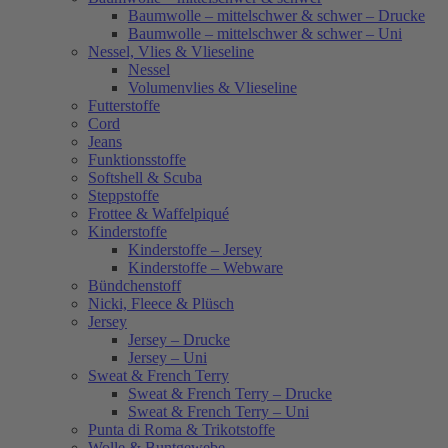
Baumwolle – mittelschwer & schwer – Drucke
Baumwolle – mittelschwer & schwer – Uni
Nessel, Vlies & Vlieseline
Nessel
Volumenvlies & Vlieseline
Futterstoffe
Cord
Jeans
Funktionsstoffe
Softshell & Scuba
Steppstoffe
Frottee & Waffelpiqué
Kinderstoffe
Kinderstoffe – Jersey
Kinderstoffe – Webware
Bündchenstoff
Nicki, Fleece & Plüsch
Jersey
Jersey – Drucke
Jersey – Uni
Sweat & French Terry
Sweat & French Terry – Drucke
Sweat & French Terry – Uni
Punta di Roma & Trikotstoffe
Wolle & Buntgewebe