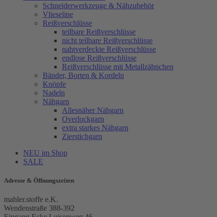
Schneiderwerkzeuge & Nähzubehör
Vlieseline
Reißverschlüsse
teilbare Reißverschlüsse
nicht teilbare Reißverschlüsse
nahtverdeckte Reißverschlüsse
endlose Reißverschlüsse
Reißverschlüsse mit Metallzähnchen
Bänder, Borten & Kordeln
Knöpfe
Nadeln
Nähgarn
Allesnäher Nähgarn
Overlockgarn
extra starkes Nähgarn
Zierstichgarn
NEU im Shop
SALE
Adresse & Öffnungszeiten
mahler.stoffe e.K.
Wendenstraße 388-392
Eingang Ecke Luisenweg 46