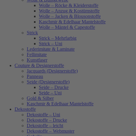
Wolle – Röcke & Kleiderstoffe
Wolle – Anzug & Kostümstoffe
Wolle – Jacken & Blousonstoffe
Kaschmir & Edelhaar Mantelstoffe
Wolle – Mäntel & Capestoffe
Strick
Strick – Mehrfarbig
Strick – Uni
Lederimitate & Laminate
Fellimitate
Kunstfaser
Couture & Designerstoffe
Jacquards (Designerstoffe)
Panneau
Seide (Designerstoffe)
Seide – Drucke
Seide – Uni
Gold & Silber
Kaschmir & Edelhaar Mantelstoffe
Dekostoffe
Dekostoffe – Uni
Dekostoffe – Drucke
Dekostoffe – leicht
Dekostoffe – Webmuster