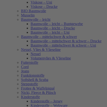
Viskose – Uni
Viskose – Drucke
BIO Baumwolle
Musselin
Baumwolle – leicht
Baumwolle – leicht – Buntgewebe
Baumwolle – leicht – Drucke
Baumwolle – leicht – Uni
Baumwolle – mittelschwer & schwer
Baumwolle – mittelschwer & schwer – Drucke
Baumwolle – mittelschwer & schwer – Uni
Nessel, Vlies & Vlieseline
Nessel
Volumenvlies & Vlieseline
Futterstoffe
Cord
Jeans
Funktionsstoffe
Softshell & Scuba
Steppstoffe
Frottee & Waffelpiqué
Nicki, Fleece & Plüsch
Kinderstoffe
Kinderstoffe – Jersey
Kinderstoffe – Webware