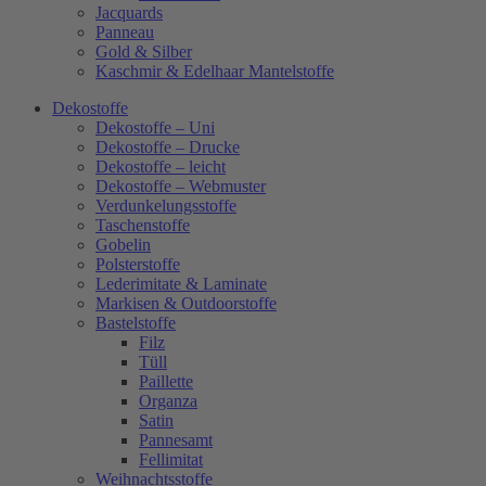
Jacquards
Panneau
Gold & Silber
Kaschmir & Edelhaar Mantelstoffe
Dekostoffe
Dekostoffe – Uni
Dekostoffe – Drucke
Dekostoffe – leicht
Dekostoffe – Webmuster
Verdunkelungsstoffe
Taschenstoffe
Gobelin
Polsterstoffe
Lederimitate & Laminate
Markisen & Outdoorstoffe
Bastelstoffe
Filz
Tüll
Paillette
Organza
Satin
Pannesamt
Fellimitat
Weihnachtsstoffe