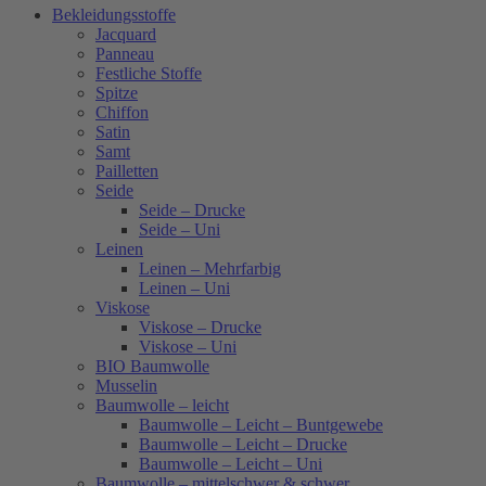
Bekleidungsstoffe
Jacquard
Panneau
Festliche Stoffe
Spitze
Chiffon
Satin
Samt
Pailletten
Seide
Seide – Drucke
Seide – Uni
Leinen
Leinen – Mehrfarbig
Leinen – Uni
Viskose
Viskose – Drucke
Viskose – Uni
BIO Baumwolle
Musselin
Baumwolle – leicht
Baumwolle – Leicht – Buntgewebe
Baumwolle – Leicht – Drucke
Baumwolle – Leicht – Uni
Baumwolle – mittelschwer & schwer