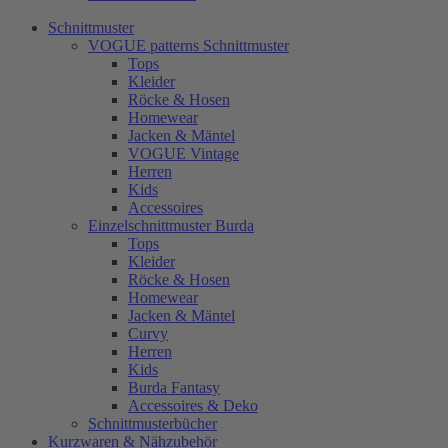
Schnittmuster
VOGUE patterns Schnittmuster
Tops
Kleider
Röcke & Hosen
Homewear
Jacken & Mäntel
VOGUE Vintage
Herren
Kids
Accessoires
Einzelschnittmuster Burda
Tops
Kleider
Röcke & Hosen
Homewear
Jacken & Mäntel
Curvy
Herren
Kids
Burda Fantasy
Accessoires & Deko
Schnittmusterbücher
Kurzwaren & Nähzubehör