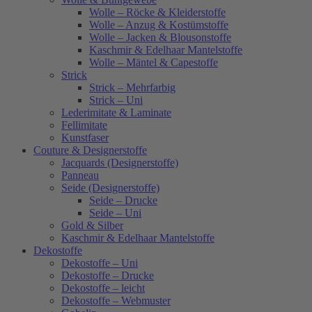
Wolle – Röcke & Kleiderstoffe
Wolle – Anzug & Kostümstoffe
Wolle – Jacken & Blousonstoffe
Kaschmir & Edelhaar Mantelstoffe
Wolle – Mäntel & Capestoffe
Strick
Strick – Mehrfarbig
Strick – Uni
Lederimitate & Laminate
Fellimitate
Kunstfaser
Couture & Designerstoffe
Jacquards (Designerstoffe)
Panneau
Seide (Designerstoffe)
Seide – Drucke
Seide – Uni
Gold & Silber
Kaschmir & Edelhaar Mantelstoffe
Dekostoffe
Dekostoffe – Uni
Dekostoffe – Drucke
Dekostoffe – leicht
Dekostoffe – Webmuster