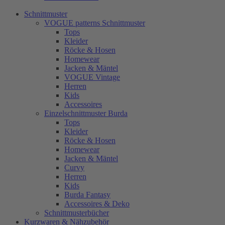
Schnittmuster
VOGUE patterns Schnittmuster
Tops
Kleider
Röcke & Hosen
Homewear
Jacken & Mäntel
VOGUE Vintage
Herren
Kids
Accessoires
Einzelschnittmuster Burda
Tops
Kleider
Röcke & Hosen
Homewear
Jacken & Mäntel
Curvy
Herren
Kids
Burda Fantasy
Accessoires & Deko
Schnittmusterbücher
Kurzwaren & Nähzubehör