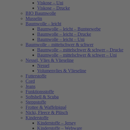
Viskose – Uni
Viskose – Drucke
BIO Baumwolle
Musselin
Baumwolle – leicht
Baumwolle – leicht – Buntgewebe
Baumwolle – leicht – Drucke
Baumwolle – leicht – Uni
Baumwolle – mittelschwer & schwer
Baumwolle – mittelschwer & schwer – Drucke
Baumwolle – mittelschwer & schwer – Uni
Nessel, Vlies & Vlieseline
Nessel
Volumenvlies & Vlieseline
Futterstoffe
Cord
Jeans
Funktionsstoffe
Softshell & Scuba
Steppstoffe
Frottee & Waffelpiqué
Nicki, Fleece & Plüsch
Kinderstoffe
Kinderstoffe – Jersey
Kinderstoffe – Webware