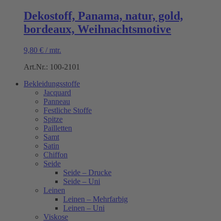
Dekostoff, Panama, natur, gold,
bordeaux, Weihnachtsmotive
9,80
€
/
mtr.
Art.Nr.: 100-2101
Bekleidungsstoffe
Jacquard
Panneau
Festliche Stoffe
Spitze
Pailletten
Samt
Satin
Chiffon
Seide
Seide – Drucke
Seide – Uni
Leinen
Leinen – Mehrfarbig
Leinen – Uni
Viskose