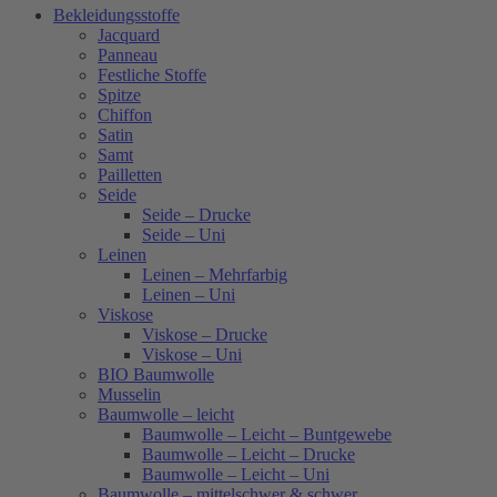
Bekleidungsstoffe
Jacquard
Panneau
Festliche Stoffe
Spitze
Chiffon
Satin
Samt
Pailletten
Seide
Seide – Drucke
Seide – Uni
Leinen
Leinen – Mehrfarbig
Leinen – Uni
Viskose
Viskose – Drucke
Viskose – Uni
BIO Baumwolle
Musselin
Baumwolle – leicht
Baumwolle – Leicht – Buntgewebe
Baumwolle – Leicht – Drucke
Baumwolle – Leicht – Uni
Baumwolle – mittelschwer & schwer