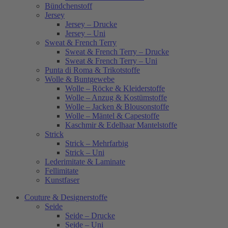
Bündchenstoff
Jersey
Jersey – Drucke
Jersey – Uni
Sweat & French Terry
Sweat & French Terry – Drucke
Sweat & French Terry – Uni
Punta di Roma & Trikotstoffe
Wolle & Buntgewebe
Wolle – Röcke & Kleiderstoffe
Wolle – Anzug & Kostümstoffe
Wolle – Jacken & Blousonstoffe
Wolle – Mäntel & Capestoffe
Kaschmir & Edelhaar Mantelstoffe
Strick
Strick – Mehrfarbig
Strick – Uni
Lederimitate & Laminate
Fellimitate
Kunstfaser
Couture & Designerstoffe
Seide
Seide – Drucke
Seide – Uni