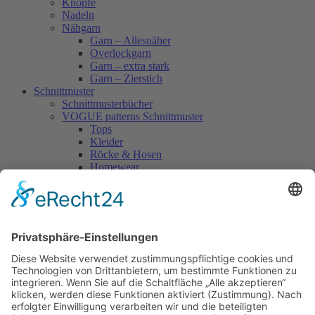
Knöpfe
Nadeln
Nähgarn
Garn – Allesnäher
Overlockgarn
Garn – extra stark
Garn – Zierstich
Schnittmuster
Schnittmusterbücher
VOGUE patterns Schnittmuster
Tops
Kleider
Röcke & Hosen
Homewear
Jacken & Mäntel
Vogue Vintage
Herren
Kids
Accessoires
Einzelschnittmuster Burda
Tops
Kleider
Röcke & Hosen
Homewear
Jacken & Mäntel