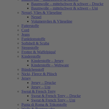
Baumwolle – mittelschwer & schwer – Drucke
Baumwolle – mittelschwer & schwer – Uni
Nessel, Vlies & Vlieseline
Nessel
Volumenvlies & Vlieseline
Futterstoffe
Cord
Jeans
Funktionsstoffe
Softshell & Scuba
Steppstoffe
Frottee & Waffelpiqué
Kinderstoffe
Kinderstoffe – Jersey
Kinderstoffe – Webware
Bündchenstoff
Nicki, Fleece & Plüsch
Jersey
Jersey – Drucke
Jersey – Uni
Sweat & French Terry
Sweat & French Terry – Drucke
Sweat & French Terry – Uni
Punta di Roma & Trikotstoffe
Wolle & Buntgewebe