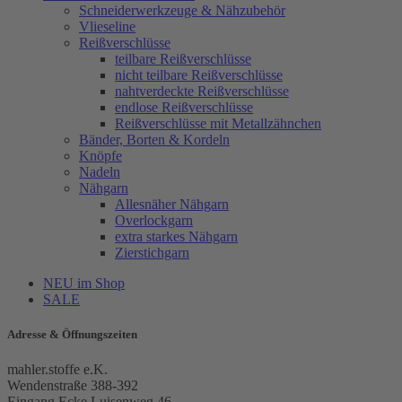
Schneiderwerkzeuge & Nähzubehör
Vlieseline
Reißverschlüsse
teilbare Reißverschlüsse
nicht teilbare Reißverschlüsse
nahtverdeckte Reißverschlüsse
endlose Reißverschlüsse
Reißverschlüsse mit Metallzähnchen
Bänder, Borten & Kordeln
Knöpfe
Nadeln
Nähgarn
Allesnäher Nähgarn
Overlockgarn
extra starkes Nähgarn
Zierstichgarn
NEU im Shop
SALE
Adresse & Öffnungszeiten
mahler.stoffe e.K.
Wendenstraße 388-392
Eingang Ecke Luisenweg 46