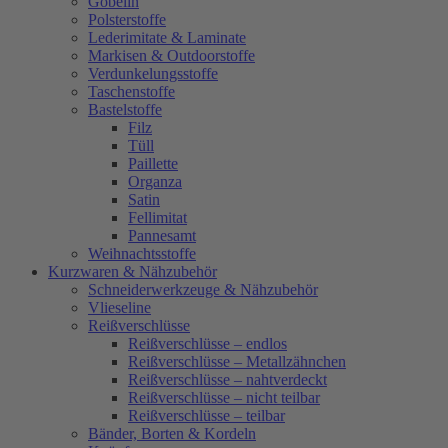
Gobelin
Polsterstoffe
Lederimitate & Laminate
Markisen & Outdoorstoffe
Verdunkelungsstoffe
Taschenstoffe
Bastelstoffe
Filz
Tüll
Paillette
Organza
Satin
Fellimitat
Pannesamt
Weihnachtsstoffe
Kurzwaren & Nähzubehör
Schneiderwerkzeuge & Nähzubehör
Vlieseline
Reißverschlüsse
Reißverschlüsse – endlos
Reißverschlüsse – Metallzähnchen
Reißverschlüsse – nahtverdeckt
Reißverschlüsse – nicht teilbar
Reißverschlüsse – teilbar
Bänder, Borten & Kordeln