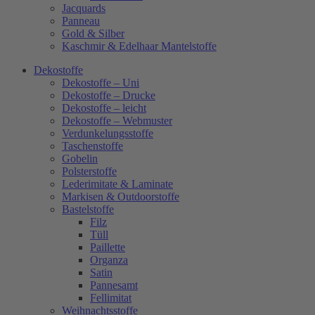
Jacquards
Panneau
Gold & Silber
Kaschmir & Edelhaar Mantelstoffe
Dekostoffe
Dekostoffe – Uni
Dekostoffe – Drucke
Dekostoffe – leicht
Dekostoffe – Webmuster
Verdunkelungsstoffe
Taschenstoffe
Gobelin
Polsterstoffe
Lederimitate & Laminate
Markisen & Outdoorstoffe
Bastelstoffe
Filz
Tüll
Paillette
Organza
Satin
Pannesamt
Fellimitat
Weihnachtsstoffe