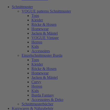
Schnittmuster
VOGUE patterns Schnittmuster
Tops
Kleider
Röcke & Hosen
Homewear
Jacken & Mäntel
VOGUE Vintage
Herren
Kids
Accessoires
Einzelschnittmuster Burda
Tops
Kleider
Röcke & Hosen
Homewear
Jacken & Mäntel
Curvy
Herren
Kids
Burda Fantasy
Accessoires & Deko
Schnittmusterbücher
Kurzwaren & Nähzubehör