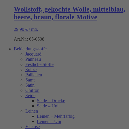
Wollstoff, gekochte Wolle, mittelblau,
beere, braun, florale Motive
29,90
€
/
mtr.
Art.Nr.: 65-0508
Bekleidungsstoffe
Jacquard
Panneau
Festliche Stoffe
Spitze
Pailletten
Samt
Satin
Chiffon
Seide
Seide – Drucke
Seide – Uni
Leinen
Leinen – Mehrfarbig
Leinen – Uni
Viskose