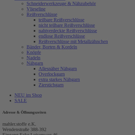
Schneiderwerkzeuge & Nähzubehör
Vlieseline
Reißverschlüsse
teilbare Reißverschlüsse
nicht teilbare Reißverschlüsse
nahtverdeckte Reißverschlüsse
endlose Reißverschlüsse
Reißverschlüsse mit Metallzähnchen
Bänder, Borten & Kordeln
Knöpfe
Nadeln
Nähgarn
Allesnäher Nähgarn
Overlockgarn
extra starkes Nähgarn
Zierstichgarn
NEU im Shop
SALE
Adresse & Öffnungszeiten
mahler.stoffe e.K.
Wendenstraße 388-392
Eingang Ecke Luisenweg 46