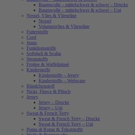
Baumwolle – mittelschwer & schwer – Drucke
Baumwolle – mittelschwer & schwer – Uni
Nessel, Vlies & Vlieseline
Nessel
Volumenvlies & Vlieseline
Futterstoffe
Cord
Jeans
Funktionsstoffe
Softshell & Scuba
Steppstoffe
Frottee & Waffelpiqué
Kinderstoffe
Kinderstoffe – Jersey
Kinderstoffe – Webware
Bündchenstoff
Nicki, Fleece & Plüsch
Jersey
Jersey – Drucke
Jersey – Uni
Sweat & French Terry
Sweat & French Terry – Drucke
Sweat & French Terry – Uni
Punta di Roma & Trikotstoffe
Wolle & Buntgewebe