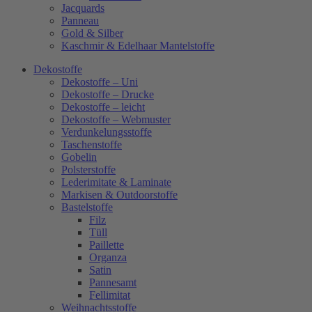
Jacquards
Panneau
Gold & Silber
Kaschmir & Edelhaar Mantelstoffe
Dekostoffe
Dekostoffe – Uni
Dekostoffe – Drucke
Dekostoffe – leicht
Dekostoffe – Webmuster
Verdunkelungsstoffe
Taschenstoffe
Gobelin
Polsterstoffe
Lederimitate & Laminate
Markisen & Outdoorstoffe
Bastelstoffe
Filz
Tüll
Paillette
Organza
Satin
Pannesamt
Fellimitat
Weihnachtsstoffe