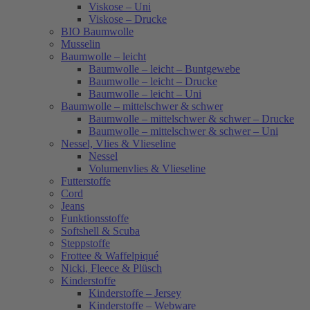
Viskose – Uni
Viskose – Drucke
BIO Baumwolle
Musselin
Baumwolle – leicht
Baumwolle – leicht – Buntgewebe
Baumwolle – leicht – Drucke
Baumwolle – leicht – Uni
Baumwolle – mittelschwer & schwer
Baumwolle – mittelschwer & schwer – Drucke
Baumwolle – mittelschwer & schwer – Uni
Nessel, Vlies & Vlieseline
Nessel
Volumenvlies & Vlieseline
Futterstoffe
Cord
Jeans
Funktionsstoffe
Softshell & Scuba
Steppstoffe
Frottee & Waffelpiqué
Nicki, Fleece & Plüsch
Kinderstoffe
Kinderstoffe – Jersey
Kinderstoffe – Webware