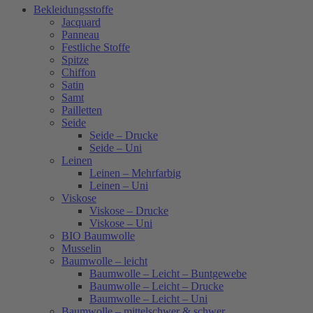
Bekleidungsstoffe
Jacquard
Panneau
Festliche Stoffe
Spitze
Chiffon
Satin
Samt
Pailletten
Seide
Seide – Drucke
Seide – Uni
Leinen
Leinen – Mehrfarbig
Leinen – Uni
Viskose
Viskose – Drucke
Viskose – Uni
BIO Baumwolle
Musselin
Baumwolle – leicht
Baumwolle – Leicht – Buntgewebe
Baumwolle – Leicht – Drucke
Baumwolle – Leicht – Uni
Baumwolle – mittelschwer & schwer