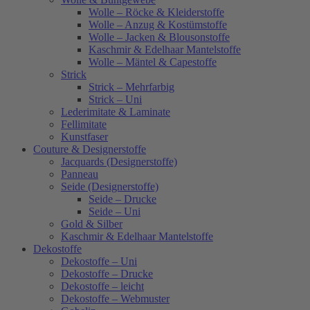
Wolle – Röcke & Kleiderstoffe
Wolle – Anzug & Kostümstoffe
Wolle – Jacken & Blousonstoffe
Kaschmir & Edelhaar Mantelstoffe
Wolle – Mäntel & Capestoffe
Strick
Strick – Mehrfarbig
Strick – Uni
Lederimitate & Laminate
Fellimitate
Kunstfaser
Couture & Designerstoffe
Jacquards (Designerstoffe)
Panneau
Seide (Designerstoffe)
Seide – Drucke
Seide – Uni
Gold & Silber
Kaschmir & Edelhaar Mantelstoffe
Dekostoffe
Dekostoffe – Uni
Dekostoffe – Drucke
Dekostoffe – leicht
Dekostoffe – Webmuster