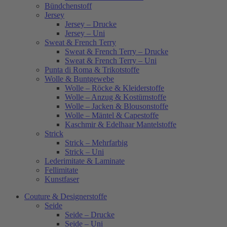
Bündchenstoff
Jersey
Jersey – Drucke
Jersey – Uni
Sweat & French Terry
Sweat & French Terry – Drucke
Sweat & French Terry – Uni
Punta di Roma & Trikotstoffe
Wolle & Buntgewebe
Wolle – Röcke & Kleiderstoffe
Wolle – Anzug & Kostümstoffe
Wolle – Jacken & Blousonstoffe
Wolle – Mäntel & Capestoffe
Kaschmir & Edelhaar Mantelstoffe
Strick
Strick – Mehrfarbig
Strick – Uni
Lederimitate & Laminate
Fellimitate
Kunstfaser
Couture & Designerstoffe
Seide
Seide – Drucke
Seide – Uni