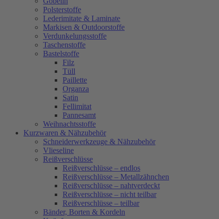
Gobelin
Polsterstoffe
Lederimitate & Laminate
Markisen & Outdoorstoffe
Verdunkelungsstoffe
Taschenstoffe
Bastelstoffe
Filz
Tüll
Paillette
Organza
Satin
Fellimitat
Pannesamt
Weihnachtsstoffe
Kurzwaren & Nähzubehör
Schneiderwerkzeuge & Nähzubehör
Vlieseline
Reißverschlüsse
Reißverschlüsse – endlos
Reißverschlüsse – Metallzähnchen
Reißverschlüsse – nahtverdeckt
Reißverschlüsse – nicht teilbar
Reißverschlüsse – teilbar
Bänder, Borten & Kordeln