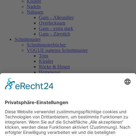
Knöpfe
Nadeln
Nähgarn
Garn – Allesnäher
Overlockgarn
Garn – extra stark
Garn – Zierstich
Schnittmuster
Schnittmusterbücher
VOGUE patterns Schnittmuster
Tops
Kleider
Röcke & Hosen
Homewear
Jacken & Mäntel
Vogue Vintage
Herren
Kids
Accessoires
Einzelschnittmuster Burda
Tops
Kleider
Röcke & Hosen
Homewear
Jacken & Mäntel