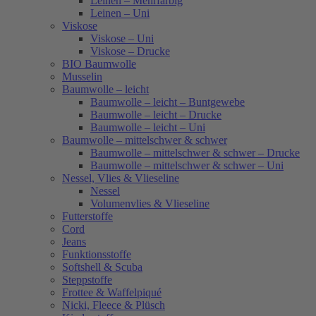
Leinen – Mehrfarbig
Leinen – Uni
Viskose
Viskose – Uni
Viskose – Drucke
BIO Baumwolle
Musselin
Baumwolle – leicht
Baumwolle – leicht – Buntgewebe
Baumwolle – leicht – Drucke
Baumwolle – leicht – Uni
Baumwolle – mittelschwer & schwer
Baumwolle – mittelschwer & schwer – Drucke
Baumwolle – mittelschwer & schwer – Uni
Nessel, Vlies & Vlieseline
Nessel
Volumenvlies & Vlieseline
Futterstoffe
Cord
Jeans
Funktionsstoffe
Softshell & Scuba
Steppstoffe
Frottee & Waffelpiqué
Nicki, Fleece & Plüsch