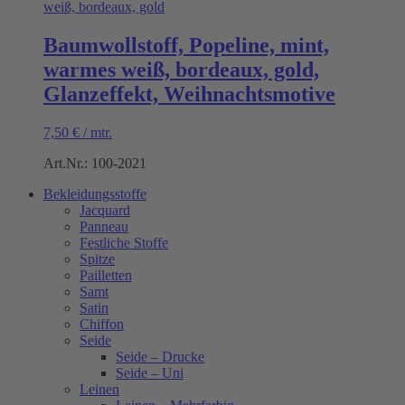
Baumwollstoff, Popeline, mint,
warmes weiß, bordeaux, gold,
Glanzeffekt, Weihnachtsmotive
7,50
€
/
mtr.
Art.Nr.: 100-2021
Bekleidungsstoffe
Jacquard
Panneau
Festliche Stoffe
Spitze
Pailletten
Samt
Satin
Chiffon
Seide
Seide – Drucke
Seide – Uni
Leinen