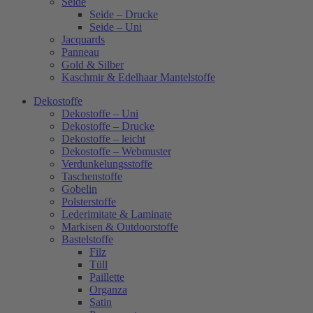
Seide
Seide – Drucke
Seide – Uni
Jacquards
Panneau
Gold & Silber
Kaschmir & Edelhaar Mantelstoffe
Dekostoffe
Dekostoffe – Uni
Dekostoffe – Drucke
Dekostoffe – leicht
Dekostoffe – Webmuster
Verdunkelungsstoffe
Taschenstoffe
Gobelin
Polsterstoffe
Lederimitate & Laminate
Markisen & Outdoorstoffe
Bastelstoffe
Filz
Tüll
Paillette
Organza
Satin