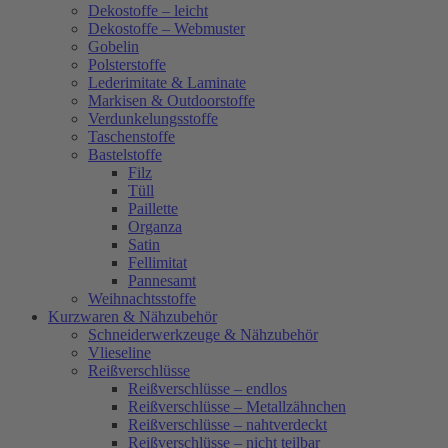
Dekostoffe – leicht
Dekostoffe – Webmuster
Gobelin
Polsterstoffe
Lederimitate & Laminate
Markisen & Outdoorstoffe
Verdunkelungsstoffe
Taschenstoffe
Bastelstoffe
Filz
Tüll
Paillette
Organza
Satin
Fellimitat
Pannesamt
Weihnachtsstoffe
Kurzwaren & Nähzubehör
Schneiderwerkzeuge & Nähzubehör
Vlieseline
Reißverschlüsse
Reißverschlüsse – endlos
Reißverschlüsse – Metallzähnchen
Reißverschlüsse – nahtverdeckt
Reißverschlüsse – nicht teilbar