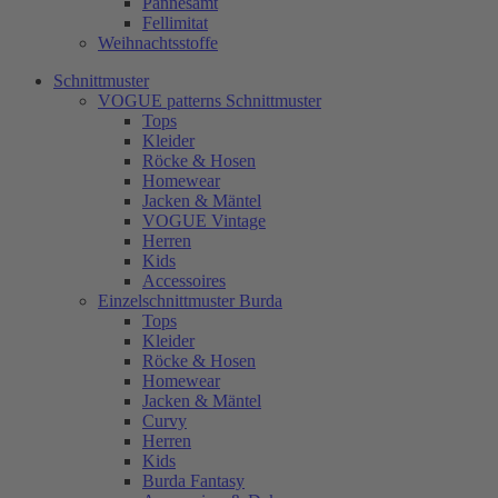
Pannesamt
Fellimitat
Weihnachtsstoffe
Schnittmuster
VOGUE patterns Schnittmuster
Tops
Kleider
Röcke & Hosen
Homewear
Jacken & Mäntel
VOGUE Vintage
Herren
Kids
Accessoires
Einzelschnittmuster Burda
Tops
Kleider
Röcke & Hosen
Homewear
Jacken & Mäntel
Curvy
Herren
Kids
Burda Fantasy