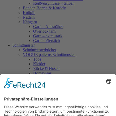
Reißverschlüsse – teilbar
Bänder, Borten & Kordeln
Knöpfe
Nadeln
Nähgarn
Garn – Allesnäher
Overlockgarn
Garn – extra stark
Garn – Zierstich
Schnittmuster
Schnittmusterbücher
VOGUE patterns Schnittmuster
Tops
Kleider
Röcke & Hosen
Homewear
Jacken & Mäntel
Vogue Vintage
Herren
Kids
Accessoires
Einzelschnittmuster Burda
Tops
Kleider
Röcke & Hosen