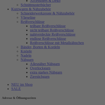
Accessoires & Deko
Schnittmusterbücher
Kurzwaren & Nähzubehör
Schneiderwerkzeuge & Nähzubehör
Vlieseline
Reißverschlüsse
teilbare Reißverschlüsse
nicht teilbare Reißverschlüsse
nahtverdeckte Reißverschlüsse
endlose Reißverschlüsse
Reißverschlüsse mit Metallzähnchen
Bänder, Borten & Kordeln
Knöpfe
Nadeln
Nähgarn
Allesnäher Nähgarn
Overlockgarn
extra starkes Nähgarn
Zierstichgarn
NEU im Shop
SALE
Adresse & Öffnungszeiten