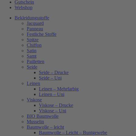
Gutschein
Webshop
Bekleidungsstoffe
Jacquard
Panneau
Festliche Stoffe
Spitze
Chiffon
Satin
Samt
Pailletten
Seide
Seide – Drucke
Seide – Uni
Leinen
Leinen – Mehrfarbig
Leinen – Uni
Viskose
Viskose – Drucke
Viskose – Uni
BIO Baumwolle
Musselin
Baumwolle – leicht
Baumwolle – Leicht – Buntgewebe