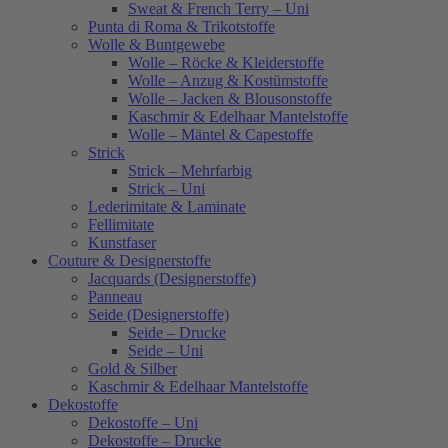
Sweat & French Terry – Uni
Punta di Roma & Trikotstoffe
Wolle & Buntgewebe
Wolle – Röcke & Kleiderstoffe
Wolle – Anzug & Kostümstoffe
Wolle – Jacken & Blousonstoffe
Kaschmir & Edelhaar Mantelstoffe
Wolle – Mäntel & Capestoffe
Strick
Strick – Mehrfarbig
Strick – Uni
Lederimitate & Laminate
Fellimitate
Kunstfaser
Couture & Designerstoffe
Jacquards (Designerstoffe)
Panneau
Seide (Designerstoffe)
Seide – Drucke
Seide – Uni
Gold & Silber
Kaschmir & Edelhaar Mantelstoffe
Dekostoffe
Dekostoffe – Uni
Dekostoffe – Drucke