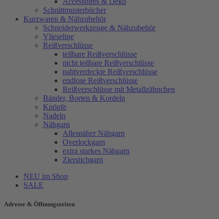
Accessoires & Deko
Schnittmusterbücher
Kurzwaren & Nähzubehör
Schneiderwerkzeuge & Nähzubehör
Vlieseline
Reißverschlüsse
teilbare Reißverschlüsse
nicht teilbare Reißverschlüsse
nahtverdeckte Reißverschlüsse
endlose Reißverschlüsse
Reißverschlüsse mit Metallzähnchen
Bänder, Borten & Kordeln
Knöpfe
Nadeln
Nähgarn
Allesnäher Nähgarn
Overlockgarn
extra starkes Nähgarn
Zierstichgarn
NEU im Shop
SALE
Adresse & Öffnungszeiten