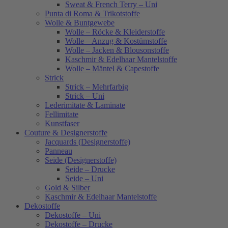
Sweat & French Terry – Uni
Punta di Roma & Trikotstoffe
Wolle & Buntgewebe
Wolle – Röcke & Kleiderstoffe
Wolle – Anzug & Kostümstoffe
Wolle – Jacken & Blousonstoffe
Kaschmir & Edelhaar Mantelstoffe
Wolle – Mäntel & Capestoffe
Strick
Strick – Mehrfarbig
Strick – Uni
Lederimitate & Laminate
Fellimitate
Kunstfaser
Couture & Designerstoffe
Jacquards (Designerstoffe)
Panneau
Seide (Designerstoffe)
Seide – Drucke
Seide – Uni
Gold & Silber
Kaschmir & Edelhaar Mantelstoffe
Dekostoffe
Dekostoffe – Uni
Dekostoffe – Drucke