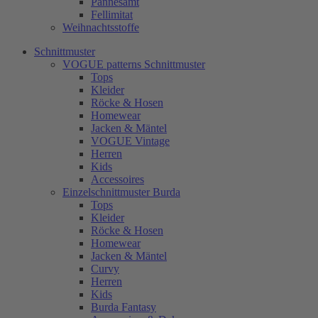
Pannesamt
Fellimitat
Weihnachtsstoffe
Schnittmuster
VOGUE patterns Schnittmuster
Tops
Kleider
Röcke & Hosen
Homewear
Jacken & Mäntel
VOGUE Vintage
Herren
Kids
Accessoires
Einzelschnittmuster Burda
Tops
Kleider
Röcke & Hosen
Homewear
Jacken & Mäntel
Curvy
Herren
Kids
Burda Fantasy