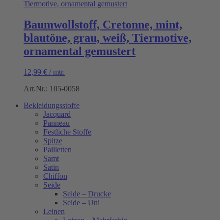
Baumwollstoff, Cretonne, mint,
blautöne, grau, weiß, Tiermotive,
ornamental gemustert
12,99
€
/
mtr.
Art.Nr.: 105-0058
Bekleidungsstoffe
Jacquard
Panneau
Festliche Stoffe
Spitze
Pailletten
Samt
Satin
Chiffon
Seide
Seide – Drucke
Seide – Uni
Leinen