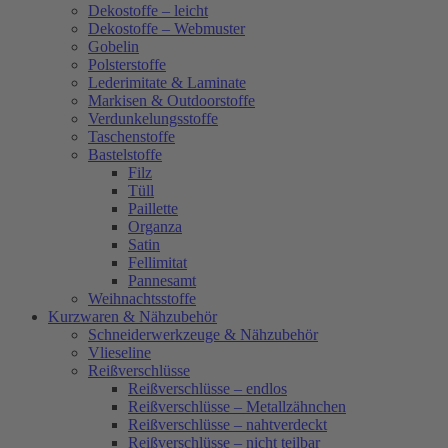
Dekostoffe – leicht
Dekostoffe – Webmuster
Gobelin
Polsterstoffe
Lederimitate & Laminate
Markisen & Outdoorstoffe
Verdunkelungsstoffe
Taschenstoffe
Bastelstoffe
Filz
Tüll
Paillette
Organza
Satin
Fellimitat
Pannesamt
Weihnachtsstoffe
Kurzwaren & Nähzubehör
Schneiderwerkzeuge & Nähzubehör
Vlieseline
Reißverschlüsse
Reißverschlüsse – endlos
Reißverschlüsse – Metallzähnchen
Reißverschlüsse – nahtverdeckt
Reißverschlüsse – nicht teilbar