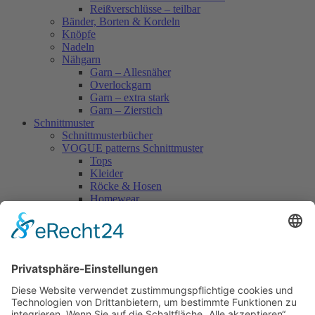
Reißverschlüsse – teilbar
Bänder, Borten & Kordeln
Knöpfe
Nadeln
Nähgarn
Garn – Allesnäher
Overlockgarn
Garn – extra stark
Garn – Zierstich
Schnittmuster
Schnittmusterbücher
VOGUE patterns Schnittmuster
Tops
Kleider
Röcke & Hosen
Homewear
Jacken & Mäntel
Vogue Vintage
Herren
Kids
Accessoires
Einzelschnittmuster Burda
Tops
Kleider
Röcke & Hosen