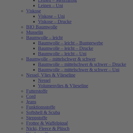
Leinen – Mehrfarbig
Leinen – Uni
Viskose
Viskose – Uni
Viskose – Drucke
BIO Baumwolle
Musselin
Baumwolle – leicht
Baumwolle – leicht – Buntgewebe
Baumwolle – leicht – Drucke
Baumwolle – leicht – Uni
Baumwolle – mittelschwer & schwer
Baumwolle – mittelschwer & schwer – Drucke
Baumwolle – mittelschwer & schwer – Uni
Nessel, Vlies & Vlieseline
Nessel
Volumenvlies & Vlieseline
Futterstoffe
Cord
Jeans
Funktionsstoffe
Softshell & Scuba
Steppstoffe
Frottee & Waffelpiqué
Nicki, Fleece & Plüsch