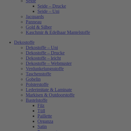
Seide
Seide – Drucke
Seide – Uni
Jacquards
Panneau
Gold & Silber
Kaschmir & Edelhaar Mantelstoffe
Dekostoffe
Dekostoffe – Uni
Dekostoffe – Drucke
Dekostoffe – leicht
Dekostoffe – Webmuster
Verdunkelungsstoffe
Taschenstoffe
Gobelin
Polsterstoffe
Lederimitate & Laminate
Markisen & Outdoorstoffe
Bastelstoffe
Filz
Tüll
Paillette
Organza
Satin