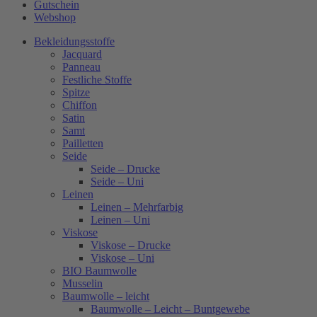
Gutschein
Webshop
Bekleidungsstoffe
Jacquard
Panneau
Festliche Stoffe
Spitze
Chiffon
Satin
Samt
Pailletten
Seide
Seide – Drucke
Seide – Uni
Leinen
Leinen – Mehrfarbig
Leinen – Uni
Viskose
Viskose – Drucke
Viskose – Uni
BIO Baumwolle
Musselin
Baumwolle – leicht
Baumwolle – Leicht – Buntgewebe