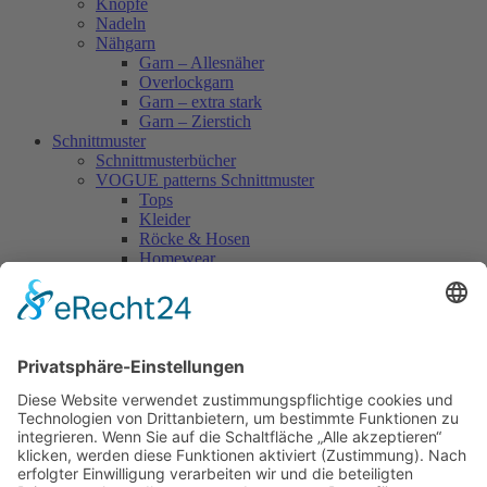
Knöpfe
Nadeln
Nähgarn
Garn – Allesnäher
Overlockgarn
Garn – extra stark
Garn – Zierstich
Schnittmuster
Schnittmusterbücher
VOGUE patterns Schnittmuster
Tops
Kleider
Röcke & Hosen
Homewear
Jacken & Mäntel
Vogue Vintage
Herren
Kids
Accessoires
Einzelschnittmuster Burda
Tops
Kleider
Röcke & Hosen
Homewear
Jacken & Mäntel