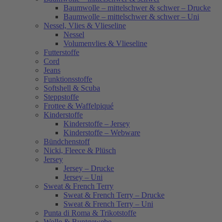
Baumwolle – mittelschwer & schwer – Drucke
Baumwolle – mittelschwer & schwer – Uni
Nessel, Vlies & Vlieseline
Nessel
Volumenvlies & Vlieseline
Futterstoffe
Cord
Jeans
Funktionsstoffe
Softshell & Scuba
Steppstoffe
Frottee & Waffelpiqué
Kinderstoffe
Kinderstoffe – Jersey
Kinderstoffe – Webware
Bündchenstoff
Nicki, Fleece & Plüsch
Jersey
Jersey – Drucke
Jersey – Uni
Sweat & French Terry
Sweat & French Terry – Drucke
Sweat & French Terry – Uni
Punta di Roma & Trikotstoffe
Wolle & Buntgewebe