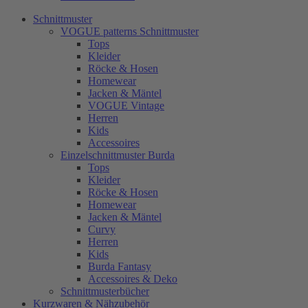
Schnittmuster
VOGUE patterns Schnittmuster
Tops
Kleider
Röcke & Hosen
Homewear
Jacken & Mäntel
VOGUE Vintage
Herren
Kids
Accessoires
Einzelschnittmuster Burda
Tops
Kleider
Röcke & Hosen
Homewear
Jacken & Mäntel
Curvy
Herren
Kids
Burda Fantasy
Accessoires & Deko
Schnittmusterbücher
Kurzwaren & Nähzubehör