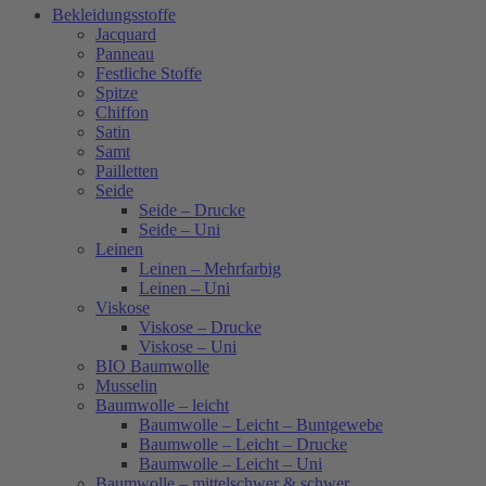
Bekleidungsstoffe
Jacquard
Panneau
Festliche Stoffe
Spitze
Chiffon
Satin
Samt
Pailletten
Seide
Seide – Drucke
Seide – Uni
Leinen
Leinen – Mehrfarbig
Leinen – Uni
Viskose
Viskose – Drucke
Viskose – Uni
BIO Baumwolle
Musselin
Baumwolle – leicht
Baumwolle – Leicht – Buntgewebe
Baumwolle – Leicht – Drucke
Baumwolle – Leicht – Uni
Baumwolle – mittelschwer & schwer