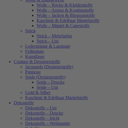
Wolle – Röcke & Kleiderstoffe
Wolle – Anzug & Kostümstoffe
Wolle – Jacken & Blousonstoffe
Kaschmir & Edelhaar Mantelstoffe
Wolle – Mäntel & Capestoffe
Strick
Strick – Mehrfarbig
Strick – Uni
Lederimitate & Laminate
Fellimitate
Kunstfaser
Couture & Designerstoffe
Jacquards (Designerstoffe)
Panneau
Seide (Designerstoffe)
Seide – Drucke
Seide – Uni
Gold & Silber
Kaschmir & Edelhaar Mantelstoffe
Dekostoffe
Dekostoffe – Uni
Dekostoffe – Drucke
Dekostoffe – leicht
Dekostoffe – Webmuster