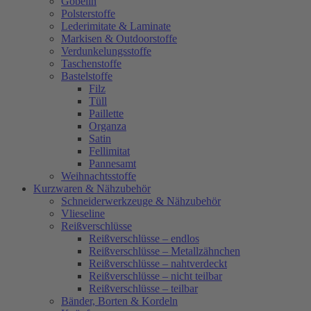
Gobelin
Polsterstoffe
Lederimitate & Laminate
Markisen & Outdoorstoffe
Verdunkelungsstoffe
Taschenstoffe
Bastelstoffe
Filz
Tüll
Paillette
Organza
Satin
Fellimitat
Pannesamt
Weihnachtsstoffe
Kurzwaren & Nähzubehör
Schneiderwerkzeuge & Nähzubehör
Vlieseline
Reißverschlüsse
Reißverschlüsse – endlos
Reißverschlüsse – Metallzähnchen
Reißverschlüsse – nahtverdeckt
Reißverschlüsse – nicht teilbar
Reißverschlüsse – teilbar
Bänder, Borten & Kordeln