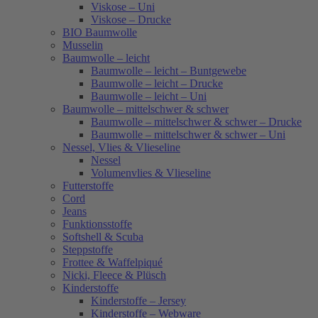
Viskose – Uni
Viskose – Drucke
BIO Baumwolle
Musselin
Baumwolle – leicht
Baumwolle – leicht – Buntgewebe
Baumwolle – leicht – Drucke
Baumwolle – leicht – Uni
Baumwolle – mittelschwer & schwer
Baumwolle – mittelschwer & schwer – Drucke
Baumwolle – mittelschwer & schwer – Uni
Nessel, Vlies & Vlieseline
Nessel
Volumenvlies & Vlieseline
Futterstoffe
Cord
Jeans
Funktionsstoffe
Softshell & Scuba
Steppstoffe
Frottee & Waffelpiqué
Nicki, Fleece & Plüsch
Kinderstoffe
Kinderstoffe – Jersey
Kinderstoffe – Webware