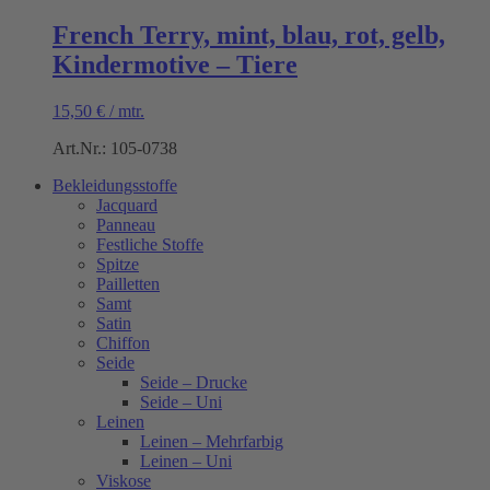
French Terry, mint, blau, rot, gelb,
Kindermotive – Tiere
15,50
€
/
mtr.
Art.Nr.: 105-0738
Bekleidungsstoffe
Jacquard
Panneau
Festliche Stoffe
Spitze
Pailletten
Samt
Satin
Chiffon
Seide
Seide – Drucke
Seide – Uni
Leinen
Leinen – Mehrfarbig
Leinen – Uni
Viskose