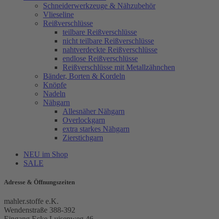
Schneiderwerkzeuge & Nähzubehör
Vlieseline
Reißverschlüsse
teilbare Reißverschlüsse
nicht teilbare Reißverschlüsse
nahtverdeckte Reißverschlüsse
endlose Reißverschlüsse
Reißverschlüsse mit Metallzähnchen
Bänder, Borten & Kordeln
Knöpfe
Nadeln
Nähgarn
Allesnäher Nähgarn
Overlockgarn
extra starkes Nähgarn
Zierstichgarn
NEU im Shop
SALE
Adresse & Öffnungszeiten
mahler.stoffe e.K.
Wendenstraße 388-392
Eingang Ecke Luisenweg 46