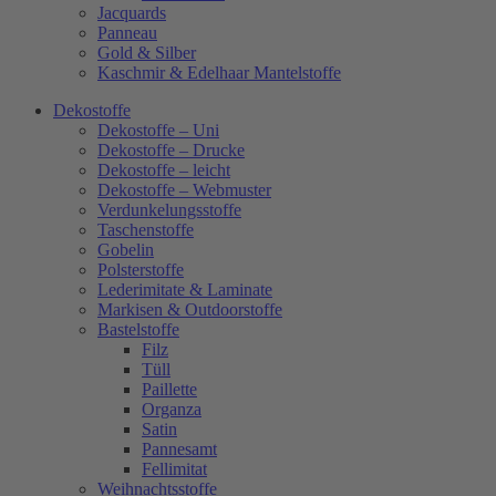
Jacquards
Panneau
Gold & Silber
Kaschmir & Edelhaar Mantelstoffe
Dekostoffe
Dekostoffe – Uni
Dekostoffe – Drucke
Dekostoffe – leicht
Dekostoffe – Webmuster
Verdunkelungsstoffe
Taschenstoffe
Gobelin
Polsterstoffe
Lederimitate & Laminate
Markisen & Outdoorstoffe
Bastelstoffe
Filz
Tüll
Paillette
Organza
Satin
Pannesamt
Fellimitat
Weihnachtsstoffe