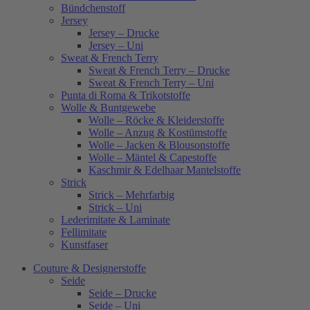
Bündchenstoff
Jersey
Jersey – Drucke
Jersey – Uni
Sweat & French Terry
Sweat & French Terry – Drucke
Sweat & French Terry – Uni
Punta di Roma & Trikotstoffe
Wolle & Buntgewebe
Wolle – Röcke & Kleiderstoffe
Wolle – Anzug & Kostümstoffe
Wolle – Jacken & Blousonstoffe
Wolle – Mäntel & Capestoffe
Kaschmir & Edelhaar Mantelstoffe
Strick
Strick – Mehrfarbig
Strick – Uni
Lederimitate & Laminate
Fellimitate
Kunstfaser
Couture & Designerstoffe
Seide
Seide – Drucke
Seide – Uni