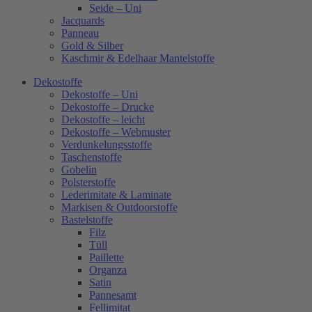
Seide – Uni
Jacquards
Panneau
Gold & Silber
Kaschmir & Edelhaar Mantelstoffe
Dekostoffe
Dekostoffe – Uni
Dekostoffe – Drucke
Dekostoffe – leicht
Dekostoffe – Webmuster
Verdunkelungsstoffe
Taschenstoffe
Gobelin
Polsterstoffe
Lederimitate & Laminate
Markisen & Outdoorstoffe
Bastelstoffe
Filz
Tüll
Paillette
Organza
Satin
Pannesamt
Fellimitat