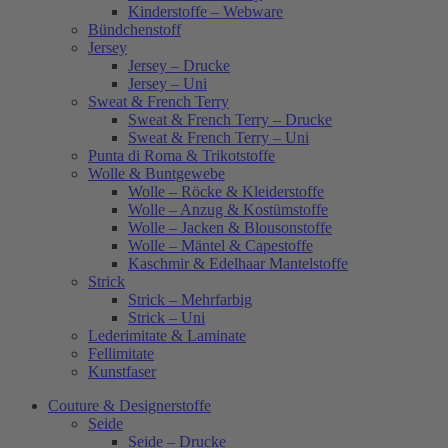
Kinderstoffe – Webware
Bündchenstoff
Jersey
Jersey – Drucke
Jersey – Uni
Sweat & French Terry
Sweat & French Terry – Drucke
Sweat & French Terry – Uni
Punta di Roma & Trikotstoffe
Wolle & Buntgewebe
Wolle – Röcke & Kleiderstoffe
Wolle – Anzug & Kostümstoffe
Wolle – Jacken & Blousonstoffe
Wolle – Mäntel & Capestoffe
Kaschmir & Edelhaar Mantelstoffe
Strick
Strick – Mehrfarbig
Strick – Uni
Lederimitate & Laminate
Fellimitate
Kunstfaser
Couture & Designerstoffe
Seide
Seide – Drucke