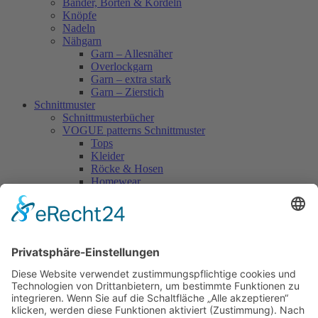
Bänder, Borten & Kordeln
Knöpfe
Nadeln
Nähgarn
Garn – Allesnäher
Overlockgarn
Garn – extra stark
Garn – Zierstich
Schnittmuster
Schnittmusterbücher
VOGUE patterns Schnittmuster
Tops
Kleider
Röcke & Hosen
Homewear
Jacken & Mäntel
Vogue Vintage
Herren
Kids
Accessoires
Einzelschnittmuster Burda
Tops
Kleider
Röcke & Hosen
Homewear