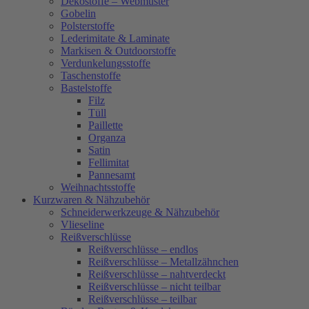
Dekostoffe – Webmuster
Gobelin
Polsterstoffe
Lederimitate & Laminate
Markisen & Outdoorstoffe
Verdunkelungsstoffe
Taschenstoffe
Bastelstoffe
Filz
Tüll
Paillette
Organza
Satin
Fellimitat
Pannesamt
Weihnachtsstoffe
Kurzwaren & Nähzubehör
Schneiderwerkzeuge & Nähzubehör
Vlieseline
Reißverschlüsse
Reißverschlüsse – endlos
Reißverschlüsse – Metallzähnchen
Reißverschlüsse – nahtverdeckt
Reißverschlüsse – nicht teilbar
Reißverschlüsse – teilbar