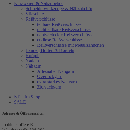
Kurzwaren & Nähzubehör
Schneiderwerkzeuge & Nähzubehör
Vlieseline
Reißverschlüsse
teilbare Reißverschlüsse
nicht teilbare Reißverschlüsse
nahtverdeckte Reißverschlüsse
endlose Reißverschlüsse
Reißverschlüsse mit Metallzähnchen
Bänder, Borten & Kordeln
Knöpfe
Nadeln
Nähgarn
Allesnäher Nähgarn
Overlockgarn
extra starkes Nähgarn
Zierstichgarn
NEU im Shop
SALE
Adresse & Öffnungszeiten
mahler.stoffe e.K.
Wendenstraße 388-392