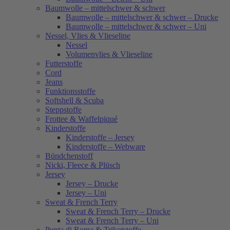
Baumwolle – mittelschwer & schwer
Baumwolle – mittelschwer & schwer – Drucke
Baumwolle – mittelschwer & schwer – Uni
Nessel, Vlies & Vlieseline
Nessel
Volumenvlies & Vlieseline
Futterstoffe
Cord
Jeans
Funktionsstoffe
Softshell & Scuba
Steppstoffe
Frottee & Waffelpiqué
Kinderstoffe
Kinderstoffe – Jersey
Kinderstoffe – Webware
Bündchenstoff
Nicki, Fleece & Plüsch
Jersey
Jersey – Drucke
Jersey – Uni
Sweat & French Terry
Sweat & French Terry – Drucke
Sweat & French Terry – Uni
Punta di Roma & Trikotstoffe