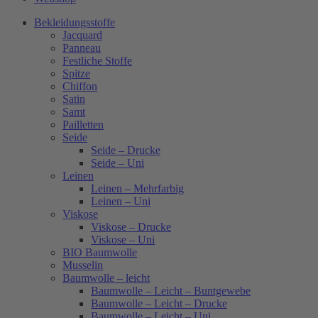
Bekleidungsstoffe
Jacquard
Panneau
Festliche Stoffe
Spitze
Chiffon
Satin
Samt
Pailletten
Seide
Seide – Drucke
Seide – Uni
Leinen
Leinen – Mehrfarbig
Leinen – Uni
Viskose
Viskose – Drucke
Viskose – Uni
BIO Baumwolle
Musselin
Baumwolle – leicht
Baumwolle – Leicht – Buntgewebe
Baumwolle – Leicht – Drucke
Baumwolle – Leicht – Uni