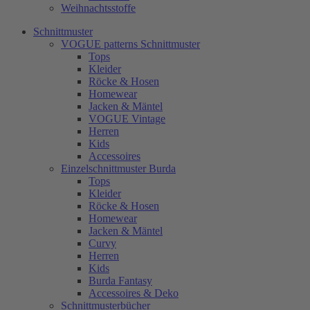
Weihnachtsstoffe
Schnittmuster
VOGUE patterns Schnittmuster
Tops
Kleider
Röcke & Hosen
Homewear
Jacken & Mäntel
VOGUE Vintage
Herren
Kids
Accessoires
Einzelschnittmuster Burda
Tops
Kleider
Röcke & Hosen
Homewear
Jacken & Mäntel
Curvy
Herren
Kids
Burda Fantasy
Accessoires & Deko
Schnittmusterbücher