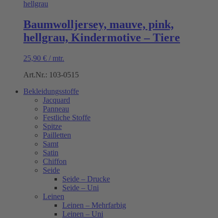
Baumwolljersey, mauve, pink,
hellgrau, Kindermotive – Tiere
25,90
€
/
mtr.
Art.Nr.: 103-0515
Bekleidungsstoffe
Jacquard
Panneau
Festliche Stoffe
Spitze
Pailletten
Samt
Satin
Chiffon
Seide
Seide – Drucke
Seide – Uni
Leinen
Leinen – Mehrfarbig
Leinen – Uni