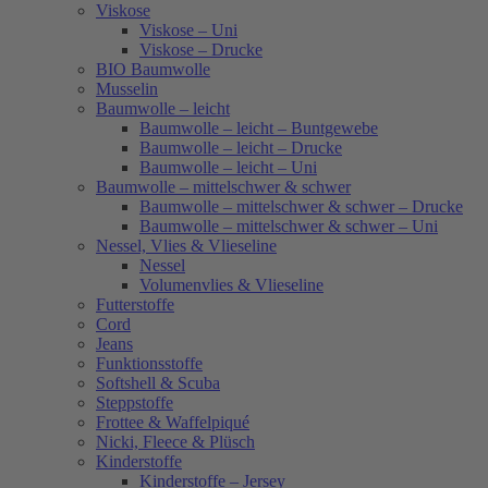
Viskose
Viskose – Uni
Viskose – Drucke
BIO Baumwolle
Musselin
Baumwolle – leicht
Baumwolle – leicht – Buntgewebe
Baumwolle – leicht – Drucke
Baumwolle – leicht – Uni
Baumwolle – mittelschwer & schwer
Baumwolle – mittelschwer & schwer – Drucke
Baumwolle – mittelschwer & schwer – Uni
Nessel, Vlies & Vlieseline
Nessel
Volumenvlies & Vlieseline
Futterstoffe
Cord
Jeans
Funktionsstoffe
Softshell & Scuba
Steppstoffe
Frottee & Waffelpiqué
Nicki, Fleece & Plüsch
Kinderstoffe
Kinderstoffe – Jersey