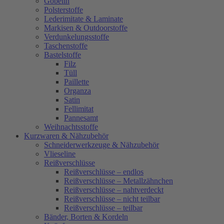
Gobelin
Polsterstoffe
Lederimitate & Laminate
Markisen & Outdoorstoffe
Verdunkelungsstoffe
Taschenstoffe
Bastelstoffe
Filz
Tüll
Paillette
Organza
Satin
Fellimitat
Pannesamt
Weihnachtsstoffe
Kurzwaren & Nähzubehör
Schneiderwerkzeuge & Nähzubehör
Vlieseline
Reißverschlüsse
Reißverschlüsse – endlos
Reißverschlüsse – Metallzähnchen
Reißverschlüsse – nahtverdeckt
Reißverschlüsse – nicht teilbar
Reißverschlüsse – teilbar
Bänder, Borten & Kordeln