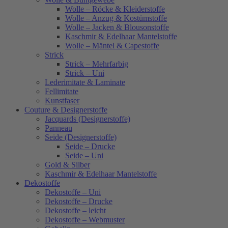
Wolle – Röcke & Kleiderstoffe
Wolle – Anzug & Kostümstoffe
Wolle – Jacken & Blousonstoffe
Kaschmir & Edelhaar Mantelstoffe
Wolle – Mäntel & Capestoffe
Strick
Strick – Mehrfarbig
Strick – Uni
Lederimitate & Laminate
Fellimitate
Kunstfaser
Couture & Designerstoffe
Jacquards (Designerstoffe)
Panneau
Seide (Designerstoffe)
Seide – Drucke
Seide – Uni
Gold & Silber
Kaschmir & Edelhaar Mantelstoffe
Dekostoffe
Dekostoffe – Uni
Dekostoffe – Drucke
Dekostoffe – leicht
Dekostoffe – Webmuster