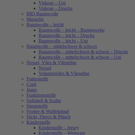
Viskose – Uni
Viskose – Drucke
BIO Baumwolle
Musselin
Baumwolle – leicht
Baumwolle – leicht – Buntgewebe
Baumwolle – leicht – Drucke
Baumwolle – leicht – Uni
Baumwolle – mittelschwer & schwer
Baumwolle – mittelschwer & schwer – Drucke
Baumwolle – mittelschwer & schwer – Uni
Nessel, Vlies & Vlieseline
Nessel
Volumenvlies & Vlieseline
Futterstoffe
Cord
Jeans
Funktionsstoffe
Softshell & Scuba
Steppstoffe
Frottee & Waffelpiqué
Nicki, Fleece & Plüsch
Kinderstoffe
Kinderstoffe – Jersey
Kinderstoffe – Webware