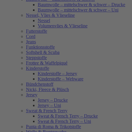
Baumwolle – mittelschwer & schwer – Drucke
Baumwolle – mittelschwer & schwer – Uni
Nessel, Vlies & Vlieseline
Nessel
Volumenvlies & Vlieseline
Futterstoffe
Cord
Jeans
Funktionsstoffe
Softshell & Scuba
Steppstoffe
Frottee & Waffelpiqué
Kinderstoffe
Kinderstoffe – Jersey
Kinderstoffe – Webware
Bündchenstoff
Nicki, Fleece & Plüsch
Jersey
Jersey – Drucke
Jersey – Uni
Sweat & French Terry
Sweat & French Terry – Drucke
Sweat & French Terry – Uni
Punta di Roma & Trikotstoffe
Wolle & Buntgewebe