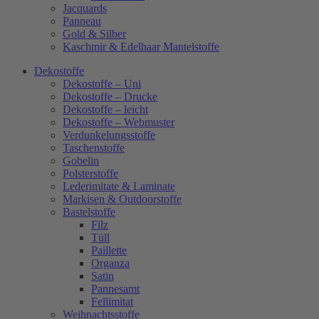
Jacquards
Panneau
Gold & Silber
Kaschmir & Edelhaar Mantelstoffe
Dekostoffe
Dekostoffe – Uni
Dekostoffe – Drucke
Dekostoffe – leicht
Dekostoffe – Webmuster
Verdunkelungsstoffe
Taschenstoffe
Gobelin
Polsterstoffe
Lederimitate & Laminate
Markisen & Outdoorstoffe
Bastelstoffe
Filz
Tüll
Paillette
Organza
Satin
Pannesamt
Fellimitat
Weihnachtsstoffe