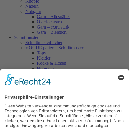
Knöpfe
Nadeln
Nähgarn
Garn – Allesnäher
Overlockgarn
Garn – extra stark
Garn – Zierstich
Schnittmuster
Schnittmusterbücher
VOGUE patterns Schnittmuster
Tops
Kleider
Röcke & Hosen
Homewear
Jacken & Mäntel
Vogue Vintage
Herren
Kids
Accessoires
Einzelschnittmuster Burda
Tops
Kleider
Röcke & Hosen
Homewear
Jacken & Mäntel