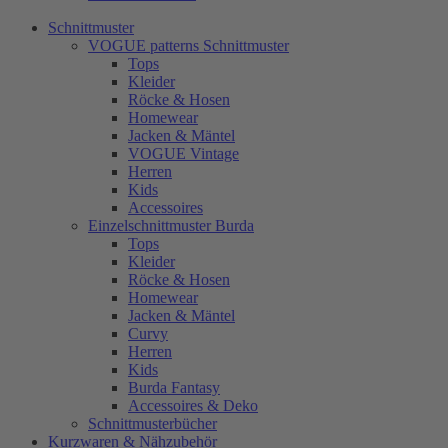
Schnittmuster
VOGUE patterns Schnittmuster
Tops
Kleider
Röcke & Hosen
Homewear
Jacken & Mäntel
VOGUE Vintage
Herren
Kids
Accessoires
Einzelschnittmuster Burda
Tops
Kleider
Röcke & Hosen
Homewear
Jacken & Mäntel
Curvy
Herren
Kids
Burda Fantasy
Accessoires & Deko
Schnittmusterbücher
Kurzwaren & Nähzubehör