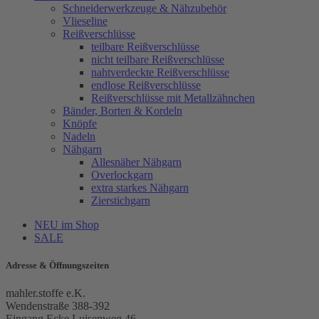
Schneiderwerkzeuge & Nähzubehör
Vlieseline
Reißverschlüsse
teilbare Reißverschlüsse
nicht teilbare Reißverschlüsse
nahtverdeckte Reißverschlüsse
endlose Reißverschlüsse
Reißverschlüsse mit Metallzähnchen
Bänder, Borten & Kordeln
Knöpfe
Nadeln
Nähgarn
Allesnäher Nähgarn
Overlockgarn
extra starkes Nähgarn
Zierstichgarn
NEU im Shop
SALE
Adresse & Öffnungszeiten
mahler.stoffe e.K.
Wendenstraße 388-392
Eingang Ecke Luisenweg 46