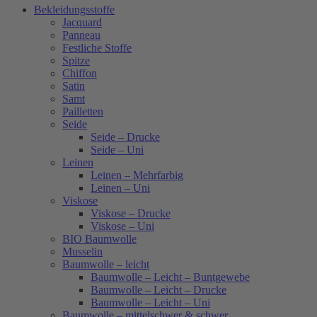
Bekleidungsstoffe
Jacquard
Panneau
Festliche Stoffe
Spitze
Chiffon
Satin
Samt
Pailletten
Seide
Seide – Drucke
Seide – Uni
Leinen
Leinen – Mehrfarbig
Leinen – Uni
Viskose
Viskose – Drucke
Viskose – Uni
BIO Baumwolle
Musselin
Baumwolle – leicht
Baumwolle – Leicht – Buntgewebe
Baumwolle – Leicht – Drucke
Baumwolle – Leicht – Uni
Baumwolle – mittelschwer & schwer