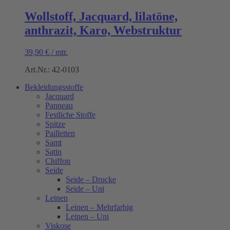
Wollstoff, Jacquard, lilatöne,
anthrazit, Karo, Webstruktur
39,90
€
/
mtr.
Art.Nr.: 42-0103
Bekleidungsstoffe
Jacquard
Panneau
Festliche Stoffe
Spitze
Pailletten
Samt
Satin
Chiffon
Seide
Seide – Drucke
Seide – Uni
Leinen
Leinen – Mehrfarbig
Leinen – Uni
Viskose