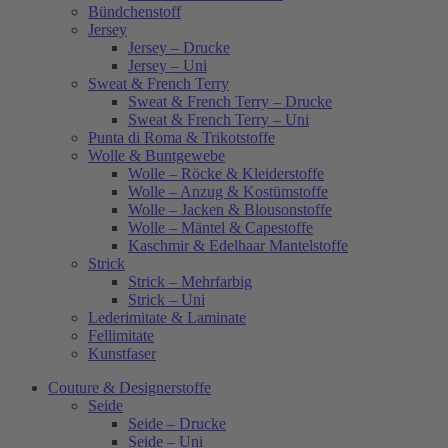
Bündchenstoff
Jersey
Jersey – Drucke
Jersey – Uni
Sweat & French Terry
Sweat & French Terry – Drucke
Sweat & French Terry – Uni
Punta di Roma & Trikotstoffe
Wolle & Buntgewebe
Wolle – Röcke & Kleiderstoffe
Wolle – Anzug & Kostümstoffe
Wolle – Jacken & Blousonstoffe
Wolle – Mäntel & Capestoffe
Kaschmir & Edelhaar Mantelstoffe
Strick
Strick – Mehrfarbig
Strick – Uni
Lederimitate & Laminate
Fellimitate
Kunstfaser
Couture & Designerstoffe
Seide
Seide – Drucke
Seide – Uni