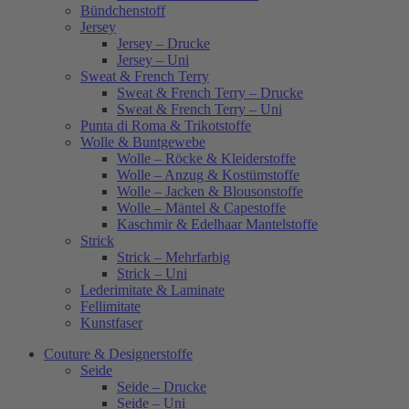
Bündchenstoff
Jersey
Jersey – Drucke
Jersey – Uni
Sweat & French Terry
Sweat & French Terry – Drucke
Sweat & French Terry – Uni
Punta di Roma & Trikotstoffe
Wolle & Buntgewebe
Wolle – Röcke & Kleiderstoffe
Wolle – Anzug & Kostümstoffe
Wolle – Jacken & Blousonstoffe
Wolle – Mäntel & Capestoffe
Kaschmir & Edelhaar Mantelstoffe
Strick
Strick – Mehrfarbig
Strick – Uni
Lederimitate & Laminate
Fellimitate
Kunstfaser
Couture & Designerstoffe
Seide
Seide – Drucke
Seide – Uni