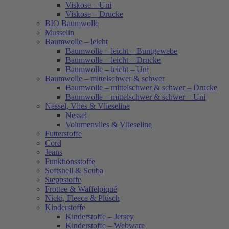
Viskose – Uni
Viskose – Drucke
BIO Baumwolle
Musselin
Baumwolle – leicht
Baumwolle – leicht – Buntgewebe
Baumwolle – leicht – Drucke
Baumwolle – leicht – Uni
Baumwolle – mittelschwer & schwer
Baumwolle – mittelschwer & schwer – Drucke
Baumwolle – mittelschwer & schwer – Uni
Nessel, Vlies & Vlieseline
Nessel
Volumenvlies & Vlieseline
Futterstoffe
Cord
Jeans
Funktionsstoffe
Softshell & Scuba
Steppstoffe
Frottee & Waffelpiqué
Nicki, Fleece & Plüsch
Kinderstoffe
Kinderstoffe – Jersey
Kinderstoffe – Webware