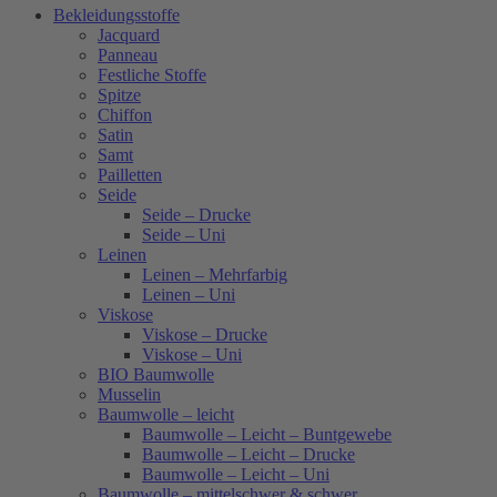
Bekleidungsstoffe
Jacquard
Panneau
Festliche Stoffe
Spitze
Chiffon
Satin
Samt
Pailletten
Seide
Seide – Drucke
Seide – Uni
Leinen
Leinen – Mehrfarbig
Leinen – Uni
Viskose
Viskose – Drucke
Viskose – Uni
BIO Baumwolle
Musselin
Baumwolle – leicht
Baumwolle – Leicht – Buntgewebe
Baumwolle – Leicht – Drucke
Baumwolle – Leicht – Uni
Baumwolle – mittelschwer & schwer