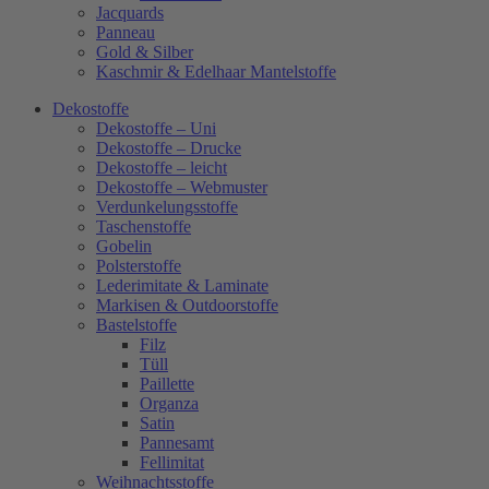
Jacquards
Panneau
Gold & Silber
Kaschmir & Edelhaar Mantelstoffe
Dekostoffe
Dekostoffe – Uni
Dekostoffe – Drucke
Dekostoffe – leicht
Dekostoffe – Webmuster
Verdunkelungsstoffe
Taschenstoffe
Gobelin
Polsterstoffe
Lederimitate & Laminate
Markisen & Outdoorstoffe
Bastelstoffe
Filz
Tüll
Paillette
Organza
Satin
Pannesamt
Fellimitat
Weihnachtsstoffe