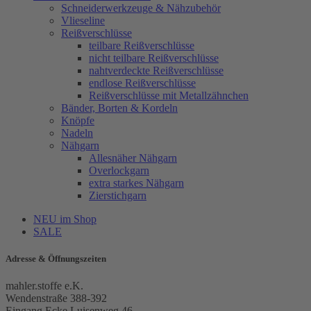
Schneiderwerkzeuge & Nähzubehör
Vlieseline
Reißverschlüsse
teilbare Reißverschlüsse
nicht teilbare Reißverschlüsse
nahtverdeckte Reißverschlüsse
endlose Reißverschlüsse
Reißverschlüsse mit Metallzähnchen
Bänder, Borten & Kordeln
Knöpfe
Nadeln
Nähgarn
Allesnäher Nähgarn
Overlockgarn
extra starkes Nähgarn
Zierstichgarn
NEU im Shop
SALE
Adresse & Öffnungszeiten
mahler.stoffe e.K.
Wendenstraße 388-392
Eingang Ecke Luisenweg 46