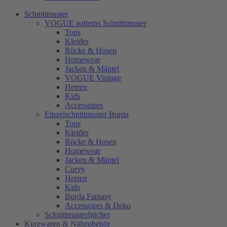
Schnittmuster
VOGUE patterns Schnittmuster
Tops
Kleider
Röcke & Hosen
Homewear
Jacken & Mäntel
VOGUE Vintage
Herren
Kids
Accessoires
Einzelschnittmuster Burda
Tops
Kleider
Röcke & Hosen
Homewear
Jacken & Mäntel
Curvy
Herren
Kids
Burda Fantasy
Accessoires & Deko
Schnittmusterbücher
Kurzwaren & Nähzubehör