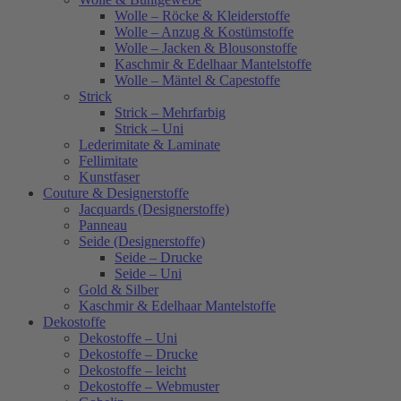
Wolle – Röcke & Kleiderstoffe
Wolle – Anzug & Kostümstoffe
Wolle – Jacken & Blousonstoffe
Kaschmir & Edelhaar Mantelstoffe
Wolle – Mäntel & Capestoffe
Strick
Strick – Mehrfarbig
Strick – Uni
Lederimitate & Laminate
Fellimitate
Kunstfaser
Couture & Designerstoffe
Jacquards (Designerstoffe)
Panneau
Seide (Designerstoffe)
Seide – Drucke
Seide – Uni
Gold & Silber
Kaschmir & Edelhaar Mantelstoffe
Dekostoffe
Dekostoffe – Uni
Dekostoffe – Drucke
Dekostoffe – leicht
Dekostoffe – Webmuster