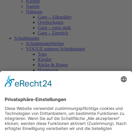
Knöpfe
Nadeln
Nähgarn
Garn – Allesnäher
Overlockgarn
Garn – extra stark
Garn – Zierstich
Schnittmuster
Schnittmusterbücher
VOGUE patterns Schnittmuster
Tops
Kleider
Röcke & Hosen
Homewear
Jacken & Mäntel
Vogue Vintage
Herren
Kids
Accessoires
Einzelschnittmuster Burda
Tops
Kleider
Röcke & Hosen
Homewear
Jacken & Mäntel