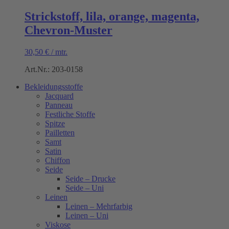
Strickstoff, lila, orange, magenta,
Chevron-Muster
30,50
€
/
mtr.
Art.Nr.: 203-0158
Bekleidungsstoffe
Jacquard
Panneau
Festliche Stoffe
Spitze
Pailletten
Samt
Satin
Chiffon
Seide
Seide – Drucke
Seide – Uni
Leinen
Leinen – Mehrfarbig
Leinen – Uni
Viskose