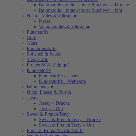
Baumwolle – mittelschwer & schwer – Drucke
Baumwolle – mittelschwer & schwer – Uni
Nessel, Vlies & Vlieseline
Nessel
Volumenvlies & Vlieseline
Futterstoffe
Cord
Jeans
Funktionsstoffe
Softshell & Scuba
Steppstoffe
Frottee & Waffelpiqué
Kinderstoffe
Kinderstoffe – Jersey
Kinderstoffe – Webware
Bündchenstoff
Nicki, Fleece & Plüsch
Jersey
Jersey – Drucke
Jersey – Uni
Sweat & French Terry
Sweat & French Terry – Drucke
Sweat & French Terry – Uni
Punta di Roma & Trikotstoffe
Wolle & Buntgewebe