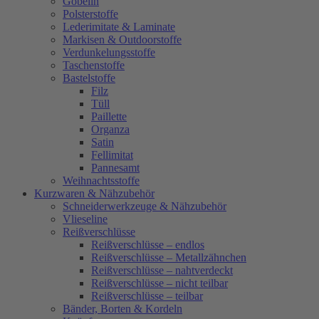
Gobelin
Polsterstoffe
Lederimitate & Laminate
Markisen & Outdoorstoffe
Verdunkelungsstoffe
Taschenstoffe
Bastelstoffe
Filz
Tüll
Paillette
Organza
Satin
Fellimitat
Pannesamt
Weihnachtsstoffe
Kurzwaren & Nähzubehör
Schneiderwerkzeuge & Nähzubehör
Vlieseline
Reißverschlüsse
Reißverschlüsse – endlos
Reißverschlüsse – Metallzähnchen
Reißverschlüsse – nahtverdeckt
Reißverschlüsse – nicht teilbar
Reißverschlüsse – teilbar
Bänder, Borten & Kordeln