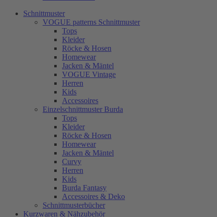
Schnittmuster
VOGUE patterns Schnittmuster
Tops
Kleider
Röcke & Hosen
Homewear
Jacken & Mäntel
VOGUE Vintage
Herren
Kids
Accessoires
Einzelschnittmuster Burda
Tops
Kleider
Röcke & Hosen
Homewear
Jacken & Mäntel
Curvy
Herren
Kids
Burda Fantasy
Accessoires & Deko
Schnittmusterbücher
Kurzwaren & Nähzubehör