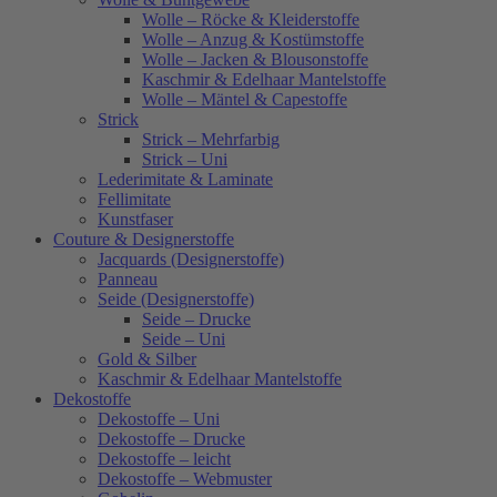
Wolle – Röcke & Kleiderstoffe
Wolle – Anzug & Kostümstoffe
Wolle – Jacken & Blousonstoffe
Kaschmir & Edelhaar Mantelstoffe
Wolle – Mäntel & Capestoffe
Strick
Strick – Mehrfarbig
Strick – Uni
Lederimitate & Laminate
Fellimitate
Kunstfaser
Couture & Designerstoffe
Jacquards (Designerstoffe)
Panneau
Seide (Designerstoffe)
Seide – Drucke
Seide – Uni
Gold & Silber
Kaschmir & Edelhaar Mantelstoffe
Dekostoffe
Dekostoffe – Uni
Dekostoffe – Drucke
Dekostoffe – leicht
Dekostoffe – Webmuster