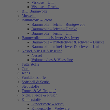
Viskose – Uni
Viskose – Drucke
BIO Baumwolle
Musselin
Baumwolle – leicht
Baumwolle – leicht – Buntgewebe
Baumwolle – leicht – Drucke
Baumwolle – leicht – Uni
Baumwolle – mittelschwer & schwer
Baumwolle – mittelschwer & schwer – Drucke
Baumwolle – mittelschwer & schwer – Uni
Nessel, Vlies & Vlieseline
Nessel
Volumenvlies & Vlieseline
Futterstoffe
Cord
Jeans
Funktionsstoffe
Softshell & Scuba
Steppstoffe
Frottee & Waffelpiqué
Nicki, Fleece & Plüsch
Kinderstoffe
Kinderstoffe – Jersey
Kinderstoffe – Webware