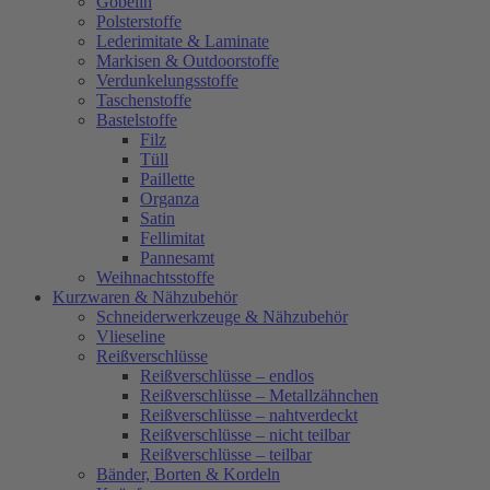
Gobelin
Polsterstoffe
Lederimitate & Laminate
Markisen & Outdoorstoffe
Verdunkelungsstoffe
Taschenstoffe
Bastelstoffe
Filz
Tüll
Paillette
Organza
Satin
Fellimitat
Pannesamt
Weihnachtsstoffe
Kurzwaren & Nähzubehör
Schneiderwerkzeuge & Nähzubehör
Vlieseline
Reißverschlüsse
Reißverschlüsse – endlos
Reißverschlüsse – Metallzähnchen
Reißverschlüsse – nahtverdeckt
Reißverschlüsse – nicht teilbar
Reißverschlüsse – teilbar
Bänder, Borten & Kordeln