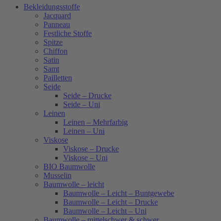
Bekleidungsstoffe
Jacquard
Panneau
Festliche Stoffe
Spitze
Chiffon
Satin
Samt
Pailletten
Seide
Seide – Drucke
Seide – Uni
Leinen
Leinen – Mehrfarbig
Leinen – Uni
Viskose
Viskose – Drucke
Viskose – Uni
BIO Baumwolle
Musselin
Baumwolle – leicht
Baumwolle – Leicht – Buntgewebe
Baumwolle – Leicht – Drucke
Baumwolle – Leicht – Uni
Baumwolle – mittelschwer & schwer