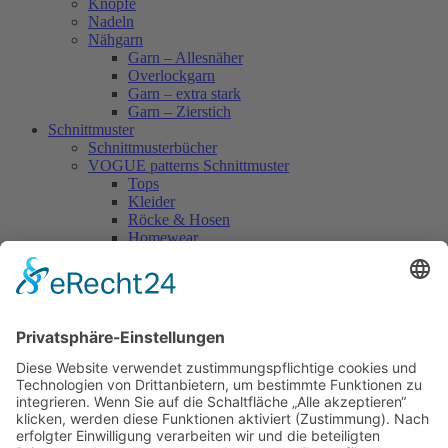
Knöpfe
Nadeln
Nähgarn
Garn – Allesnäher
Overlockgarn
Garn – extra stark
Garn – Zierstich
Schnittmuster
Schnittmusterbücher
VOGUE patterns Schnittmuster
Tops
Kleider
Röcke & Hosen
Homewear
Jacken & Mäntel
Vogue Vintage
Herren
Kids
Accessoires
Einzelschnittmuster Burda
Tops
Kleider
Röcke & Hosen
Homewear
Jacken & Mäntel