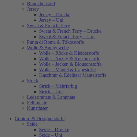
Bündchenstoff
Jersey
Jersey – Drucke
Jersey – Uni
Sweat & French Terry
Sweat & French Terry – Drucke
Sweat & French Terry – Uni
Punta di Roma & Trikotstoffe
Wolle & Buntgewebe
Wolle – Röcke & Kleiderstoffe
Wolle – Anzug & Kostümstoffe
Wolle – Jacken & Blousonstoffe
Wolle – Mäntel & Capestoffe
Kaschmir & Edelhaar Mantelstoffe
Strick
Strick – Mehrfarbig
Strick – Uni
Lederimitate & Laminate
Fellimitate
Kunstfaser
Couture & Designerstoffe
Seide
Seide – Drucke
Seide – Uni