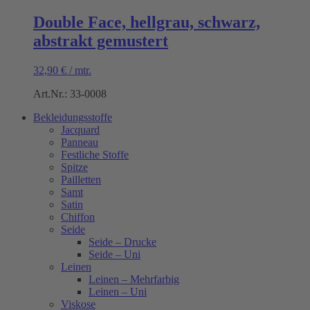
Double Face, hellgrau, schwarz,
abstrakt gemustert
32,90
€
/
mtr.
Art.Nr.: 33-0008
Bekleidungsstoffe
Jacquard
Panneau
Festliche Stoffe
Spitze
Pailletten
Samt
Satin
Chiffon
Seide
Seide – Drucke
Seide – Uni
Leinen
Leinen – Mehrfarbig
Leinen – Uni
Viskose