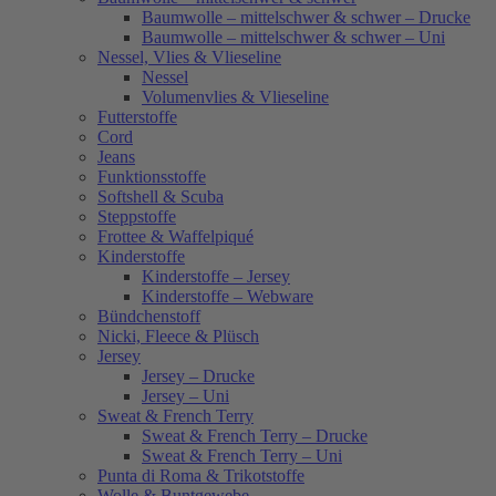
Baumwolle – mittelschwer & schwer – Drucke
Baumwolle – mittelschwer & schwer – Uni
Nessel, Vlies & Vlieseline
Nessel
Volumenvlies & Vlieseline
Futterstoffe
Cord
Jeans
Funktionsstoffe
Softshell & Scuba
Steppstoffe
Frottee & Waffelpiqué
Kinderstoffe
Kinderstoffe – Jersey
Kinderstoffe – Webware
Bündchenstoff
Nicki, Fleece & Plüsch
Jersey
Jersey – Drucke
Jersey – Uni
Sweat & French Terry
Sweat & French Terry – Drucke
Sweat & French Terry – Uni
Punta di Roma & Trikotstoffe
Wolle & Buntgewebe