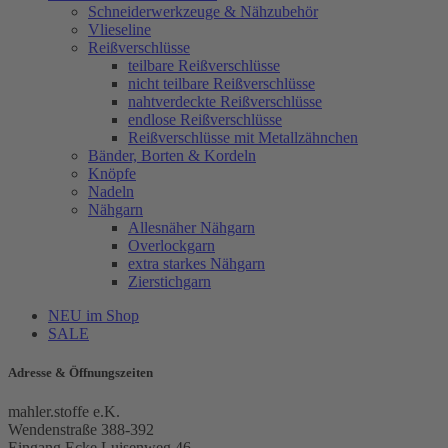
Schneiderwerkzeuge & Nähzubehör
Vlieseline
Reißverschlüsse
teilbare Reißverschlüsse
nicht teilbare Reißverschlüsse
nahtverdeckte Reißverschlüsse
endlose Reißverschlüsse
Reißverschlüsse mit Metallzähnchen
Bänder, Borten & Kordeln
Knöpfe
Nadeln
Nähgarn
Allesnäher Nähgarn
Overlockgarn
extra starkes Nähgarn
Zierstichgarn
NEU im Shop
SALE
Adresse & Öffnungszeiten
mahler.stoffe e.K.
Wendenstraße 388-392
Eingang Ecke Luisenweg 46