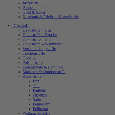
Jacquards
Panneau
Gold & Silber
Kaschmir & Edelhaar Mantelstoffe
Dekostoffe
Dekostoffe – Uni
Dekostoffe – Drucke
Dekostoffe – leicht
Dekostoffe – Webmuster
Verdunkelungsstoffe
Taschenstoffe
Gobelin
Polsterstoffe
Lederimitate & Laminate
Markisen & Outdoorstoffe
Bastelstoffe
Filz
Tüll
Paillette
Organza
Satin
Pannesamt
Fellimitat
Weihnachtsstoffe