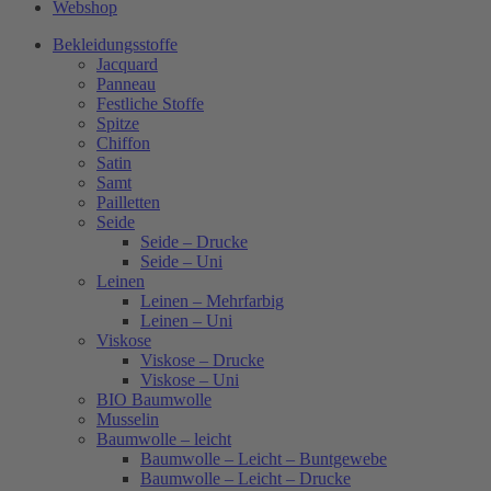
Webshop
Bekleidungsstoffe
Jacquard
Panneau
Festliche Stoffe
Spitze
Chiffon
Satin
Samt
Pailletten
Seide
Seide – Drucke
Seide – Uni
Leinen
Leinen – Mehrfarbig
Leinen – Uni
Viskose
Viskose – Drucke
Viskose – Uni
BIO Baumwolle
Musselin
Baumwolle – leicht
Baumwolle – Leicht – Buntgewebe
Baumwolle – Leicht – Drucke