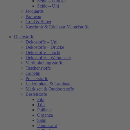
Seide – Drucke
Seide – Uni
Jacquards
Panneau
Gold & Silber
Kaschmir & Edelhaar Mantelstoffe
Dekostoffe
Dekostoffe – Uni
Dekostoffe – Drucke
Dekostoffe – leicht
Dekostoffe – Webmuster
Verdunkelungsstoffe
Taschenstoffe
Gobelin
Polsterstoffe
Lederimitate & Laminate
Markisen & Outdoorstoffe
Bastelstoffe
Filz
Tüll
Paillette
Organza
Satin
Pannesamt