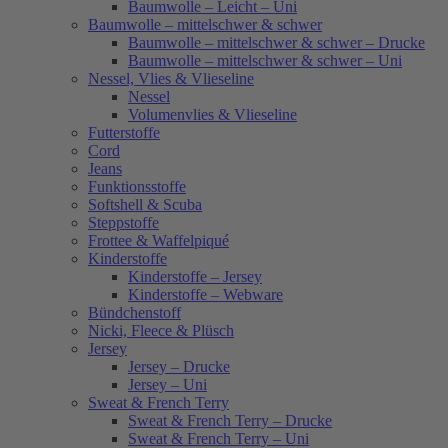
Baumwolle – Leicht – Uni
Baumwolle – mittelschwer & schwer
Baumwolle – mittelschwer & schwer – Drucke
Baumwolle – mittelschwer & schwer – Uni
Nessel, Vlies & Vlieseline
Nessel
Volumenvlies & Vlieseline
Futterstoffe
Cord
Jeans
Funktionsstoffe
Softshell & Scuba
Steppstoffe
Frottee & Waffelpiqué
Kinderstoffe
Kinderstoffe – Jersey
Kinderstoffe – Webware
Bündchenstoff
Nicki, Fleece & Plüsch
Jersey
Jersey – Drucke
Jersey – Uni
Sweat & French Terry
Sweat & French Terry – Drucke
Sweat & French Terry – Uni