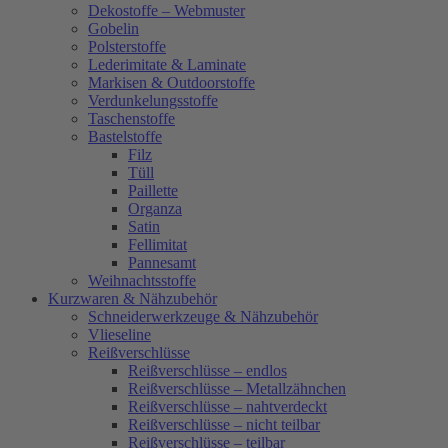
Dekostoffe – Webmuster
Gobelin
Polsterstoffe
Lederimitate & Laminate
Markisen & Outdoorstoffe
Verdunkelungsstoffe
Taschenstoffe
Bastelstoffe
Filz
Tüll
Paillette
Organza
Satin
Fellimitat
Pannesamt
Weihnachtsstoffe
Kurzwaren & Nähzubehör
Schneiderwerkzeuge & Nähzubehör
Vlieseline
Reißverschlüsse
Reißverschlüsse – endlos
Reißverschlüsse – Metallzähnchen
Reißverschlüsse – nahtverdeckt
Reißverschlüsse – nicht teilbar
Reißverschlüsse – teilbar