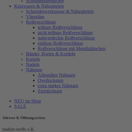
Schnittmusterbücher
Kurzwaren & Nähzubehör
Schneiderwerkzeuge & Nähzubehör
Vlieseline
Reißverschlüsse
teilbare Reißverschlüsse
nicht teilbare Reißverschlüsse
nahtverdeckte Reißverschlüsse
endlose Reißverschlüsse
Reißverschlüsse mit Metallzähnchen
Bänder, Borten & Kordeln
Knöpfe
Nadeln
Nähgarn
Allesnäher Nähgarn
Overlockgarn
extra starkes Nähgarn
Zierstichgarn
NEU im Shop
SALE
Adresse & Öffnungszeiten
mahler.stoffe e.K.