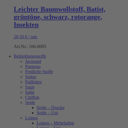
Leichter Baumwollstoff, Batist,
grüntöne, schwarz, rotorange,
Insekten
28,50
€
/
mtr.
Art.Nr.: 106-0005
Bekleidungsstoffe
Jacquard
Panneau
Festliche Stoffe
Spitze
Pailletten
Samt
Satin
Chiffon
Seide
Seide – Drucke
Seide – Uni
Leinen
Leinen – Mehrfarbig