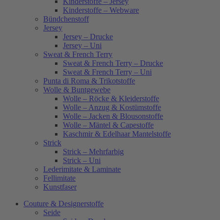
Kinderstoffe – Jersey
Kinderstoffe – Webware
Bündchenstoff
Jersey
Jersey – Drucke
Jersey – Uni
Sweat & French Terry
Sweat & French Terry – Drucke
Sweat & French Terry – Uni
Punta di Roma & Trikotstoffe
Wolle & Buntgewebe
Wolle – Röcke & Kleiderstoffe
Wolle – Anzug & Kostümstoffe
Wolle – Jacken & Blousonstoffe
Wolle – Mäntel & Capestoffe
Kaschmir & Edelhaar Mantelstoffe
Strick
Strick – Mehrfarbig
Strick – Uni
Lederimitate & Laminate
Fellimitate
Kunstfaser
Couture & Designerstoffe
Seide