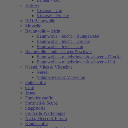
Leinen – Uni
Viskose
Viskose – Uni
Viskose – Drucke
BIO Baumwolle
Musselin
Baumwolle – leicht
Baumwolle – leicht – Buntgewebe
Baumwolle – leicht – Drucke
Baumwolle – leicht – Uni
Baumwolle – mittelschwer & schwer
Baumwolle – mittelschwer & schwer – Drucke
Baumwolle – mittelschwer & schwer – Uni
Nessel, Vlies & Vlieseline
Nessel
Volumenvlies & Vlieseline
Futterstoffe
Cord
Jeans
Funktionsstoffe
Softshell & Scuba
Steppstoffe
Frottee & Waffelpiqué
Nicki, Fleece & Plüsch
Kinderstoffe