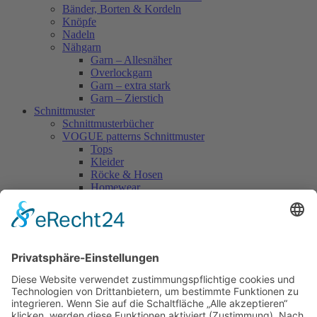
Bänder, Borten & Kordeln
Knöpfe
Nadeln
Nähgarn
Garn – Allesnäher
Overlockgarn
Garn – extra stark
Garn – Zierstich
Schnittmuster
Schnittmusterbücher
VOGUE patterns Schnittmuster
Tops
Kleider
Röcke & Hosen
Homewear
Jacken & Mäntel
Vogue Vintage
Herren
Kids
Accessoires
Einzelschnittmuster Burda
Tops
Kleider
Röcke & Hosen
Homewear