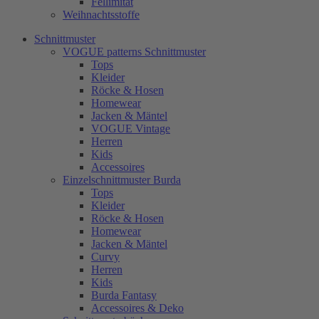
Fellimitat
Weihnachtsstoffe
Schnittmuster
VOGUE patterns Schnittmuster
Tops
Kleider
Röcke & Hosen
Homewear
Jacken & Mäntel
VOGUE Vintage
Herren
Kids
Accessoires
Einzelschnittmuster Burda
Tops
Kleider
Röcke & Hosen
Homewear
Jacken & Mäntel
Curvy
Herren
Kids
Burda Fantasy
Accessoires & Deko