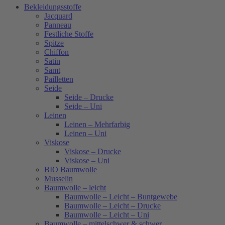
Bekleidungsstoffe
Jacquard
Panneau
Festliche Stoffe
Spitze
Chiffon
Satin
Samt
Pailletten
Seide
Seide – Drucke
Seide – Uni
Leinen
Leinen – Mehrfarbig
Leinen – Uni
Viskose
Viskose – Drucke
Viskose – Uni
BIO Baumwolle
Musselin
Baumwolle – leicht
Baumwolle – Leicht – Buntgewebe
Baumwolle – Leicht – Drucke
Baumwolle – Leicht – Uni
Baumwolle – mittelschwer & schwer