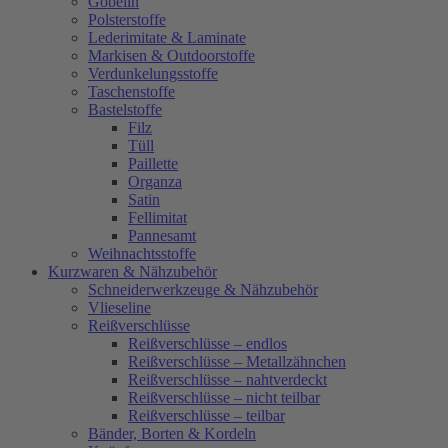
Gobelin
Polsterstoffe
Lederimitate & Laminate
Markisen & Outdoorstoffe
Verdunkelungsstoffe
Taschenstoffe
Bastelstoffe
Filz
Tüll
Paillette
Organza
Satin
Fellimitat
Pannesamt
Weihnachtsstoffe
Kurzwaren & Nähzubehör
Schneiderwerkzeuge & Nähzubehör
Vlieseline
Reißverschlüsse
Reißverschlüsse – endlos
Reißverschlüsse – Metallzähnchen
Reißverschlüsse – nahtverdeckt
Reißverschlüsse – nicht teilbar
Reißverschlüsse – teilbar
Bänder, Borten & Kordeln