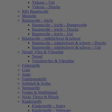
Viskose – Uni
Viskose – Drucke
BIO Baumwolle
Musselin
Baumwolle – leicht
Baumwolle – leicht – Buntgewebe
Baumwolle – leicht – Drucke
Baumwolle – leicht – Uni
Baumwolle – mittelschwer & schwer
Baumwolle – mittelschwer & schwer – Drucke
Baumwolle – mittelschwer & schwer – Uni
Nessel, Vlies & Vlieseline
Nessel
Volumenvlies & Vlieseline
Futterstoffe
Cord
Jeans
Funktionsstoffe
Softshell & Scuba
Steppstoffe
Frottee & Waffelpiqué
Nicki, Fleece & Plüsch
Kinderstoffe
Kinderstoffe – Jersey
Kinderstoffe – Webware