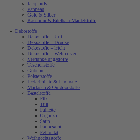
Jacquards
Panneau
Gold & Silber
Kaschmir & Edelhaar Mantelstoffe
Dekostoffe
Dekostoffe – Uni
Dekostoffe – Drucke
Dekostoffe – leicht
Dekostoffe – Webmuster
Verdunkelungsstoffe
Taschenstoffe
Gobelin
Polsterstoffe
Lederimitate & Laminate
Markisen & Outdoorstoffe
Bastelstoffe
Filz
Tüll
Paillette
Organza
Satin
Pannesamt
Fellimitat
Weihnachtsstoffe