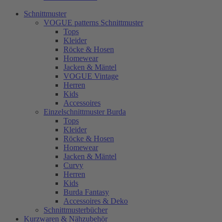
Schnittmuster
VOGUE patterns Schnittmuster
Tops
Kleider
Röcke & Hosen
Homewear
Jacken & Mäntel
VOGUE Vintage
Herren
Kids
Accessoires
Einzelschnittmuster Burda
Tops
Kleider
Röcke & Hosen
Homewear
Jacken & Mäntel
Curvy
Herren
Kids
Burda Fantasy
Accessoires & Deko
Schnittmusterbücher
Kurzwaren & Nähzubehör