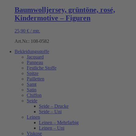
Baumwolljersey, grüntöne, rosé,
Kindermotive – Figuren
25,90
€
/
mtr.
Art.Nr.: 108-0582
Bekleidungsstoffe
Jacquard
Panneau
Festliche Stoffe
Spitze
Pailletten
Samt
Satin
Chiffon
Seide
Seide – Drucke
Seide – Uni
Leinen
Leinen – Mehrfarbig
Leinen – Uni
Viskose