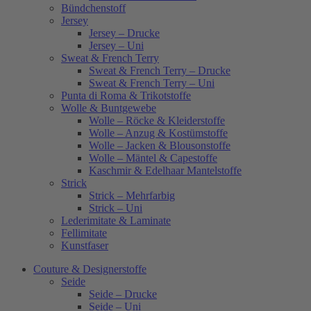
Bündchenstoff
Jersey
Jersey – Drucke
Jersey – Uni
Sweat & French Terry
Sweat & French Terry – Drucke
Sweat & French Terry – Uni
Punta di Roma & Trikotstoffe
Wolle & Buntgewebe
Wolle – Röcke & Kleiderstoffe
Wolle – Anzug & Kostümstoffe
Wolle – Jacken & Blousonstoffe
Wolle – Mäntel & Capestoffe
Kaschmir & Edelhaar Mantelstoffe
Strick
Strick – Mehrfarbig
Strick – Uni
Lederimitate & Laminate
Fellimitate
Kunstfaser
Couture & Designerstoffe
Seide
Seide – Drucke
Seide – Uni