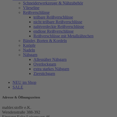
Schneiderwerkzeuge & Nähzubehör
Vlieseline
Reißverschlüsse
teilbare Reißverschlüsse
nicht teilbare Reißverschlüsse
nahtverdeckte Reißverschlüsse
endlose Reißverschlüsse
Reißverschlüsse mit Metallzähnchen
Bänder, Borten & Kordeln
Knöpfe
Nadeln
Nähgarn
Allesnäher Nähgarn
Overlockgarn
extra starkes Nähgarn
Zierstichgarn
NEU im Shop
SALE
Adresse & Öffnungszeiten
mahler.stoffe e.K.
Wendenstraße 388-392
Eingang Ecke Luisenweg 46