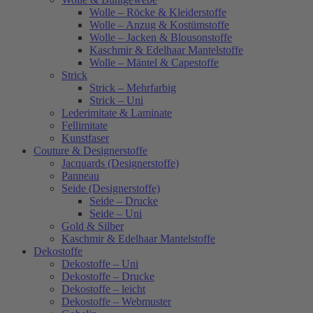
Wolle – Röcke & Kleiderstoffe
Wolle – Anzug & Kostümstoffe
Wolle – Jacken & Blousonstoffe
Kaschmir & Edelhaar Mantelstoffe
Wolle – Mäntel & Capestoffe
Strick
Strick – Mehrfarbig
Strick – Uni
Lederimitate & Laminate
Fellimitate
Kunstfaser
Couture & Designerstoffe
Jacquards (Designerstoffe)
Panneau
Seide (Designerstoffe)
Seide – Drucke
Seide – Uni
Gold & Silber
Kaschmir & Edelhaar Mantelstoffe
Dekostoffe
Dekostoffe – Uni
Dekostoffe – Drucke
Dekostoffe – leicht
Dekostoffe – Webmuster