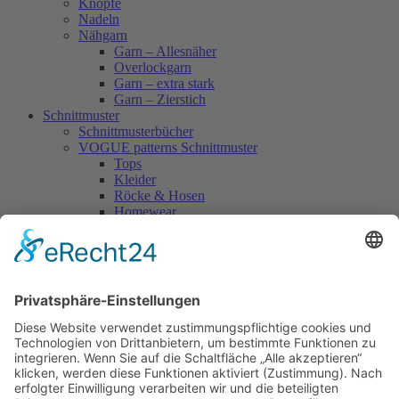
Knöpfe
Nadeln
Nähgarn
Garn – Allesnäher
Overlockgarn
Garn – extra stark
Garn – Zierstich
Schnittmuster
Schnittmusterbücher
VOGUE patterns Schnittmuster
Tops
Kleider
Röcke & Hosen
Homewear
Jacken & Mäntel
Vogue Vintage
Herren
Kids
Accessoires
Einzelschnittmuster Burda
Tops
Kleider
Röcke & Hosen
Homewear
Jacken & Mäntel