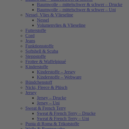
Baumwolle – mittelschwer & schwer – Drucke
Baumwolle – mittelschwer & schwer – Uni
Nessel, Vlies & Vlieseline
Nessel
Volumenvlies & Vlieseline
Futterstoffe
Cord
Jeans
Funktionsstoffe
Softshell & Scuba
Steppstoffe
Frottee & Waffelpiqué
Kinderstoffe
Kinderstoffe – Jersey
Kinderstoffe – Webware
Bündchenstoff
Nicki, Fleece & Plüsch
Jersey
Jersey – Drucke
Jersey – Uni
Sweat & French Terry
Sweat & French Terry – Drucke
Sweat & French Terry – Uni
Punta di Roma & Trikotstoffe
Wolle & Buntgewebe