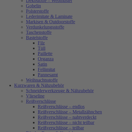
Dekostoffe – Webmuster
Gobelin
Polsterstoffe
Lederimitate & Laminate
Markisen & Outdoorstoffe
Verdunkelungsstoffe
Taschenstoffe
Bastelstoffe
Filz
Tüll
Paillette
Organza
Satin
Fellimitat
Pannesamt
Weihnachtsstoffe
Kurzwaren & Nähzubehör
Schneiderwerkzeuge & Nähzubehör
Vlieseline
Reißverschlüsse
Reißverschlüsse – endlos
Reißverschlüsse – Metallzähnchen
Reißverschlüsse – nahtverdeckt
Reißverschlüsse – nicht teilbar
Reißverschlüsse – teilbar