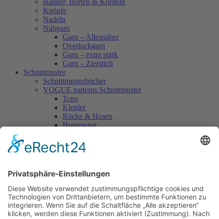
Bänder, Borten & Kordeln
Knöpfe
Nadeln
Nähgarn
Garn – Allesnäher
Overlockgarn
Garn – extra stark
Garn – Zierstich
Schnittmuster
Schnittmusterbücher
VOGUE patterns Schnittmuster
Tops
Kleider
Röcke & Hosen
Homewear
Jacken & Mäntel
Vogue Vintage
Herren
Kids
Accessoires
Einzelschnittmuster Burda
Tops
Kleider
Röcke & Hosen
Homewear