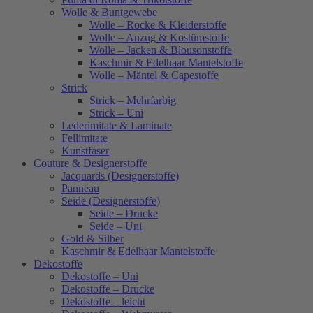
Wolle & Buntgewebe
Wolle – Röcke & Kleiderstoffe
Wolle – Anzug & Kostümstoffe
Wolle – Jacken & Blousonstoffe
Kaschmir & Edelhaar Mantelstoffe
Wolle – Mäntel & Capestoffe
Strick
Strick – Mehrfarbig
Strick – Uni
Lederimitate & Laminate
Fellimitate
Kunstfaser
Couture & Designerstoffe
Jacquards (Designerstoffe)
Panneau
Seide (Designerstoffe)
Seide – Drucke
Seide – Uni
Gold & Silber
Kaschmir & Edelhaar Mantelstoffe
Dekostoffe
Dekostoffe – Uni
Dekostoffe – Drucke
Dekostoffe – leicht