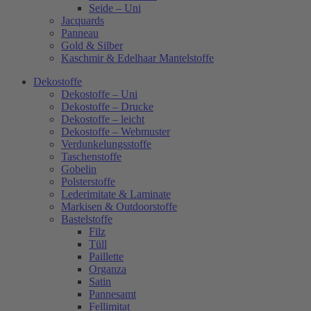
Seide – Uni
Jacquards
Panneau
Gold & Silber
Kaschmir & Edelhaar Mantelstoffe
Dekostoffe
Dekostoffe – Uni
Dekostoffe – Drucke
Dekostoffe – leicht
Dekostoffe – Webmuster
Verdunkelungsstoffe
Taschenstoffe
Gobelin
Polsterstoffe
Lederimitate & Laminate
Markisen & Outdoorstoffe
Bastelstoffe
Filz
Tüll
Paillette
Organza
Satin
Pannesamt
Fellimitat