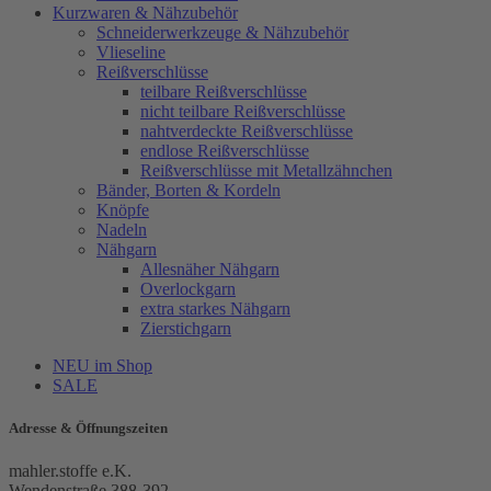
Kurzwaren & Nähzubehör
Schneiderwerkzeuge & Nähzubehör
Vlieseline
Reißverschlüsse
teilbare Reißverschlüsse
nicht teilbare Reißverschlüsse
nahtverdeckte Reißverschlüsse
endlose Reißverschlüsse
Reißverschlüsse mit Metallzähnchen
Bänder, Borten & Kordeln
Knöpfe
Nadeln
Nähgarn
Allesnäher Nähgarn
Overlockgarn
extra starkes Nähgarn
Zierstichgarn
NEU im Shop
SALE
Adresse & Öffnungszeiten
mahler.stoffe e.K.
Wendenstraße 388-392