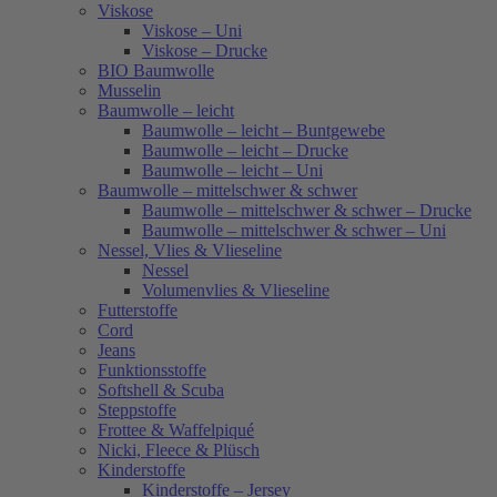
Viskose
Viskose – Uni
Viskose – Drucke
BIO Baumwolle
Musselin
Baumwolle – leicht
Baumwolle – leicht – Buntgewebe
Baumwolle – leicht – Drucke
Baumwolle – leicht – Uni
Baumwolle – mittelschwer & schwer
Baumwolle – mittelschwer & schwer – Drucke
Baumwolle – mittelschwer & schwer – Uni
Nessel, Vlies & Vlieseline
Nessel
Volumenvlies & Vlieseline
Futterstoffe
Cord
Jeans
Funktionsstoffe
Softshell & Scuba
Steppstoffe
Frottee & Waffelpiqué
Nicki, Fleece & Plüsch
Kinderstoffe
Kinderstoffe – Jersey