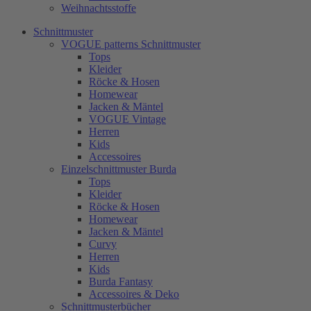
Weihnachtsstoffe
Schnittmuster
VOGUE patterns Schnittmuster
Tops
Kleider
Röcke & Hosen
Homewear
Jacken & Mäntel
VOGUE Vintage
Herren
Kids
Accessoires
Einzelschnittmuster Burda
Tops
Kleider
Röcke & Hosen
Homewear
Jacken & Mäntel
Curvy
Herren
Kids
Burda Fantasy
Accessoires & Deko
Schnittmusterbücher