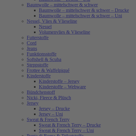
Baumwolle – mittelschwer & schwer
Baumwolle – mittelschwer & schwer – Drucke
Baumwolle – mittelschwer & schwer – Uni
Nessel, Vlies & Vlieseline
Nessel
Volumenvlies & Vlieseline
Futterstoffe
Cord
Jeans
Funktionsstoffe
Softshell & Scuba
Steppstoffe
Frottee & Waffelpiqué
Kinderstoffe
Kinderstoffe – Jersey
Kinderstoffe – Webware
Bündchenstoff
Nicki, Fleece & Plüsch
Jersey
Jersey – Drucke
Jersey – Uni
Sweat & French Terry
Sweat & French Terry – Drucke
Sweat & French Terry – Uni
Punta di Roma & Trikotstoffe