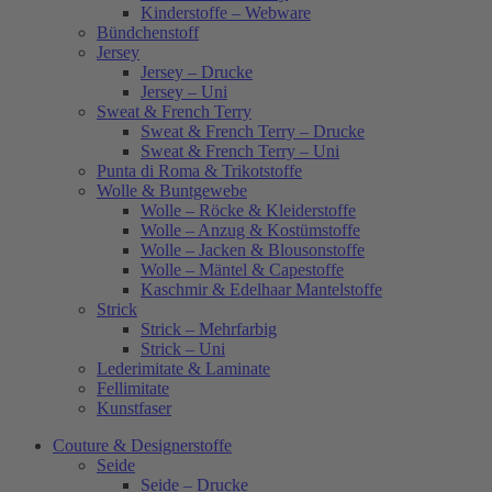
Kinderstoffe – Webware
Bündchenstoff
Jersey
Jersey – Drucke
Jersey – Uni
Sweat & French Terry
Sweat & French Terry – Drucke
Sweat & French Terry – Uni
Punta di Roma & Trikotstoffe
Wolle & Buntgewebe
Wolle – Röcke & Kleiderstoffe
Wolle – Anzug & Kostümstoffe
Wolle – Jacken & Blousonstoffe
Wolle – Mäntel & Capestoffe
Kaschmir & Edelhaar Mantelstoffe
Strick
Strick – Mehrfarbig
Strick – Uni
Lederimitate & Laminate
Fellimitate
Kunstfaser
Couture & Designerstoffe
Seide
Seide – Drucke