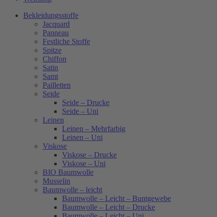
Bekleidungsstoffe
Jacquard
Panneau
Festliche Stoffe
Spitze
Chiffon
Satin
Samt
Pailletten
Seide
Seide – Drucke
Seide – Uni
Leinen
Leinen – Mehrfarbig
Leinen – Uni
Viskose
Viskose – Drucke
Viskose – Uni
BIO Baumwolle
Musselin
Baumwolle – leicht
Baumwolle – Leicht – Buntgewebe
Baumwolle – Leicht – Drucke
Baumwolle – Leicht – Uni