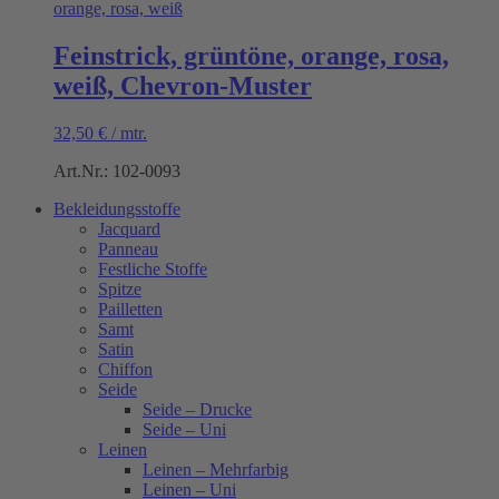
Feinstrick, grüntöne, orange, rosa,
weiß, Chevron-Muster
32,50
€
/
mtr.
Art.Nr.: 102-0093
Bekleidungsstoffe
Jacquard
Panneau
Festliche Stoffe
Spitze
Pailletten
Samt
Satin
Chiffon
Seide
Seide – Drucke
Seide – Uni
Leinen
Leinen – Mehrfarbig
Leinen – Uni