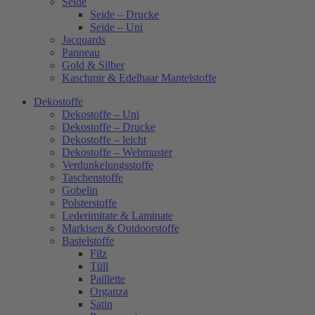
Seide
Seide – Drucke
Seide – Uni
Jacquards
Panneau
Gold & Silber
Kaschmir & Edelhaar Mantelstoffe
Dekostoffe
Dekostoffe – Uni
Dekostoffe – Drucke
Dekostoffe – leicht
Dekostoffe – Webmuster
Verdunkelungsstoffe
Taschenstoffe
Gobelin
Polsterstoffe
Lederimitate & Laminate
Markisen & Outdoorstoffe
Bastelstoffe
Filz
Tüll
Paillette
Organza
Satin