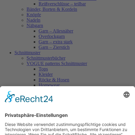
Reißverschlüsse – teilbar
Bänder, Borten & Kordeln
Knöpfe
Nadeln
Nähgarn
Garn – Allesnäher
Overlockgarn
Garn – extra stark
Garn – Zierstich
Schnittmuster
Schnittmusterbücher
VOGUE patterns Schnittmuster
Tops
Kleider
Röcke & Hosen
Homewear
Jacken & Mäntel
Vogue Vintage
Herren
Kids
Accessoires
Einzelschnittmuster Burda
Tops
Kleider
Röcke & Hosen