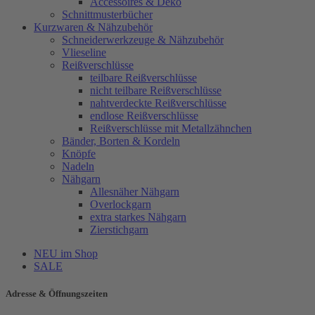
Accessoires & Deko
Schnittmusterbücher
Kurzwaren & Nähzubehör
Schneiderwerkzeuge & Nähzubehör
Vlieseline
Reißverschlüsse
teilbare Reißverschlüsse
nicht teilbare Reißverschlüsse
nahtverdeckte Reißverschlüsse
endlose Reißverschlüsse
Reißverschlüsse mit Metallzähnchen
Bänder, Borten & Kordeln
Knöpfe
Nadeln
Nähgarn
Allesnäher Nähgarn
Overlockgarn
extra starkes Nähgarn
Zierstichgarn
NEU im Shop
SALE
Adresse & Öffnungszeiten