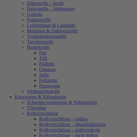
Dekostoffe – leicht
Dekostoffe – Webmuster
Gobelin
Polsterstoffe
Lederimitate & Laminate
Markisen & Outdoorstoffe
Verdunkelungsstoffe
Taschenstoffe
Bastelstoffe
Filz
Tüll
Paillette
Organza
Satin
Fellimitat
Pannesamt
Weihnachtsstoffe
Kurzwaren & Nähzubehör
Schneiderwerkzeuge & Nähzubehör
Vlieseline
Reißverschlüsse
Reißverschlüsse – endlos
Reißverschlüsse – Metallzähnchen
Reißverschlüsse – nahtverdeckt
Reißverschlüsse – nicht teilbar