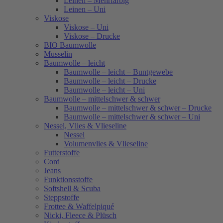
Leinen – Mehrfarbig
Leinen – Uni
Viskose
Viskose – Uni
Viskose – Drucke
BIO Baumwolle
Musselin
Baumwolle – leicht
Baumwolle – leicht – Buntgewebe
Baumwolle – leicht – Drucke
Baumwolle – leicht – Uni
Baumwolle – mittelschwer & schwer
Baumwolle – mittelschwer & schwer – Drucke
Baumwolle – mittelschwer & schwer – Uni
Nessel, Vlies & Vlieseline
Nessel
Volumenvlies & Vlieseline
Futterstoffe
Cord
Jeans
Funktionsstoffe
Softshell & Scuba
Steppstoffe
Frottee & Waffelpiqué
Nicki, Fleece & Plüsch