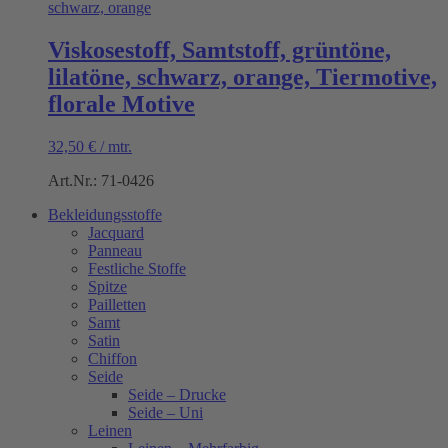
Viskosestoff, Samtstoff, grüntöne,
lilatöne, schwarz, orange, Tiermotive,
florale Motive
32,50
€
/
mtr.
Art.Nr.: 71-0426
Bekleidungsstoffe
Jacquard
Panneau
Festliche Stoffe
Spitze
Pailletten
Samt
Satin
Chiffon
Seide
Seide – Drucke
Seide – Uni
Leinen