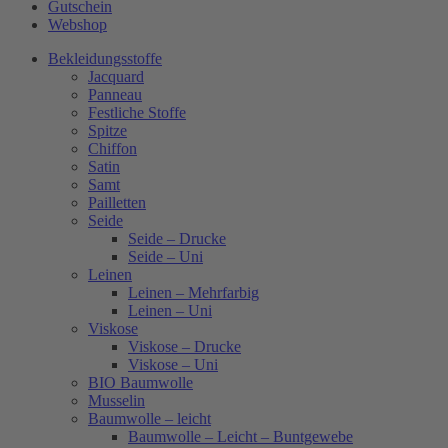
Gutschein
Webshop
Bekleidungsstoffe
Jacquard
Panneau
Festliche Stoffe
Spitze
Chiffon
Satin
Samt
Pailletten
Seide
Seide – Drucke
Seide – Uni
Leinen
Leinen – Mehrfarbig
Leinen – Uni
Viskose
Viskose – Drucke
Viskose – Uni
BIO Baumwolle
Musselin
Baumwolle – leicht
Baumwolle – Leicht – Buntgewebe