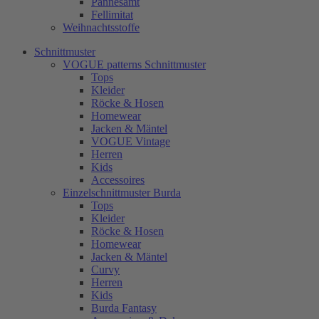
Pannesamt
Fellimitat
Weihnachtsstoffe
Schnittmuster
VOGUE patterns Schnittmuster
Tops
Kleider
Röcke & Hosen
Homewear
Jacken & Mäntel
VOGUE Vintage
Herren
Kids
Accessoires
Einzelschnittmuster Burda
Tops
Kleider
Röcke & Hosen
Homewear
Jacken & Mäntel
Curvy
Herren
Kids
Burda Fantasy