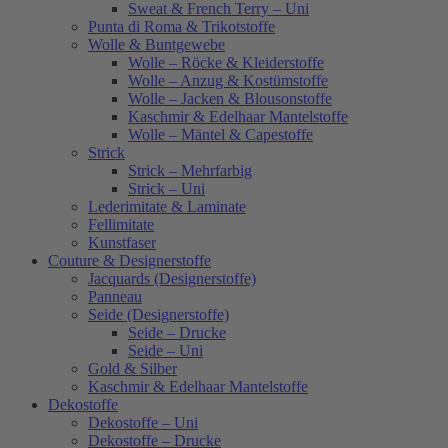
Sweat & French Terry – Uni
Punta di Roma & Trikotstoffe
Wolle & Buntgewebe
Wolle – Röcke & Kleiderstoffe
Wolle – Anzug & Kostümstoffe
Wolle – Jacken & Blousonstoffe
Kaschmir & Edelhaar Mantelstoffe
Wolle – Mäntel & Capestoffe
Strick
Strick – Mehrfarbig
Strick – Uni
Lederimitate & Laminate
Fellimitate
Kunstfaser
Couture & Designerstoffe
Jacquards (Designerstoffe)
Panneau
Seide (Designerstoffe)
Seide – Drucke
Seide – Uni
Gold & Silber
Kaschmir & Edelhaar Mantelstoffe
Dekostoffe
Dekostoffe – Uni
Dekostoffe – Drucke