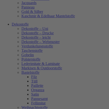
Jacquards
Panneau
Gold & Silber
Kaschmir & Edelhaar Mantelstoffe
Dekostoffe
Dekostoffe – Uni
Dekostoffe – Drucke
Dekostoffe – leicht
Dekostoffe – Webmuster
Verdunkelungsstoffe
Taschenstoffe
Gobelin
Polsterstoffe
Lederimitate & Laminate
Markisen & Outdoorstoffe
Bastelstoffe
Filz
Tüll
Paillette
Organza
Satin
Pannesamt
Fellimitat
Weihnachtsstoffe