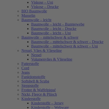
Viskose – Uni
Viskose – Drucke
BIO Baumwolle
Musselin
Baumwolle – leicht
Baumwolle – leicht – Buntgewebe
Baumwolle – leicht – Drucke
Baumwolle – leicht – Uni
Baumwolle – mittelschwer & schwer
Baumwolle – mittelschwer & schwer – Drucke
Baumwolle – mittelschwer & schwer – Uni
Nessel, Vlies & Vlieseline
Nessel
Volumenvlies & Vlieseline
Futterstoffe
Cord
Jeans
Funktionsstoffe
Softshell & Scuba
Steppstoffe
Frottee & Waffelpiqué
Nicki, Fleece & Plüsch
Kinderstoffe
Kinderstoffe – Jersey
Kinderstoffe – Webware