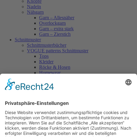
Knöpfe
Nadeln
Nähgarn
Garn – Allesnäher
Overlockgarn
Garn – extra stark
Garn – Zierstich
Schnittmuster
Schnittmusterbücher
VOGUE patterns Schnittmuster
Tops
Kleider
Röcke & Hosen
Homewear
Jacken & Mäntel
Vogue Vintage
Herren
Kids
Accessoires
Einzelschnittmuster Burda
Tops
Kleider
Röcke & Hosen
Homewear
Jacken & Mäntel