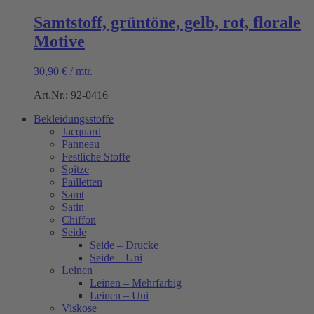
Samtstoff, grüntöne, gelb, rot, florale
Motive
30,90
€
/
mtr.
Art.Nr.: 92-0416
Bekleidungsstoffe
Jacquard
Panneau
Festliche Stoffe
Spitze
Pailletten
Samt
Satin
Chiffon
Seide
Seide – Drucke
Seide – Uni
Leinen
Leinen – Mehrfarbig
Leinen – Uni
Viskose