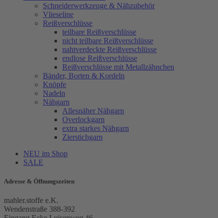
Schneiderwerkzeuge & Nähzubehör
Vlieseline
Reißverschlüsse
teilbare Reißverschlüsse
nicht teilbare Reißverschlüsse
nahtverdeckte Reißverschlüsse
endlose Reißverschlüsse
Reißverschlüsse mit Metallzähnchen
Bänder, Borten & Kordeln
Knöpfe
Nadeln
Nähgarn
Allesnäher Nähgarn
Overlockgarn
extra starkes Nähgarn
Zierstichgarn
NEU im Shop
SALE
Adresse & Öffnungszeiten
mahler.stoffe e.K.
Wendenstraße 388-392
Eingang Ecke Luisenweg 46