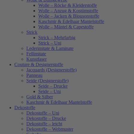
Wolle – Röcke & Kleiderstoffe
Wolle – Anzug & Kostümstoffe
Wolle – Jacken & Blousonstoffe
Kaschmir & Edelhaar Mantelstoffe
Wolle – Mäntel & Capestoffe
Strick
Strick – Mehrfarbig
Strick – Uni
Lederimitate & Laminate
Fellimitate
Kunstfaser
Couture & Designerstoffe
Jacquards (Designerstoffe)
Panneau
Seide (Designerstoffe)
Seide – Drucke
Seide – Uni
Gold & Silber
Kaschmir & Edelhaar Mantelstoffe
Dekostoffe
Dekostoffe – Uni
Dekostoffe – Drucke
Dekostoffe – leicht
Dekostoffe – Webmuster