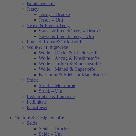
Bündchenstoff
Jersey
Jersey – Drucke
Jersey – Uni
Sweat & French Terry
Sweat & French Terry – Drucke
Sweat & French Terry – Uni
Punta di Roma & Trikotstoffe
Wolle & Buntgewebe
Wolle – Röcke & Kleiderstoffe
Wolle – Anzug & Kostümstoffe
Wolle – Jacken & Blousonstoffe
Wolle – Mäntel & Capestoffe
Kaschmir & Edelhaar Mantelstoffe
Strick
Strick – Mehrfarbig
Strick – Uni
Lederimitate & Laminate
Fellimitate
Kunstfaser
Couture & Designerstoffe
Seide
Seide – Drucke
Seide – Uni