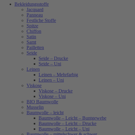
Bekleidungsstoffe
Jacquard
Panneau
Festliche Stoffe
Spitze
Chiffon
Satin
Samt
Pailletten
Seide
Seide – Drucke
Seide – Uni
Leinen
Leinen – Mehrfarbig
Leinen – Uni
Viskose
Viskose – Drucke
Viskose – Uni
BIO Baumwolle
Musselin
Baumwolle – leicht
Baumwolle – Leicht – Buntgewebe
Baumwolle – Leicht – Drucke
Baumwolle – Leicht – Uni
Baumwolle – mittelschwer & schwer