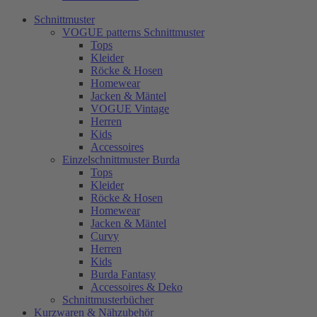
Schnittmuster
VOGUE patterns Schnittmuster
Tops
Kleider
Röcke & Hosen
Homewear
Jacken & Mäntel
VOGUE Vintage
Herren
Kids
Accessoires
Einzelschnittmuster Burda
Tops
Kleider
Röcke & Hosen
Homewear
Jacken & Mäntel
Curvy
Herren
Kids
Burda Fantasy
Accessoires & Deko
Schnittmusterbücher
Kurzwaren & Nähzubehör