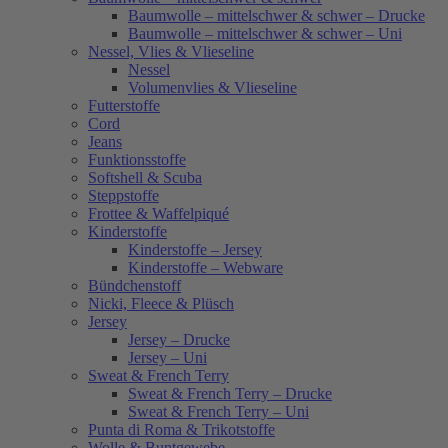
Baumwolle – mittelschwer & schwer – Drucke
Baumwolle – mittelschwer & schwer – Uni
Nessel, Vlies & Vlieseline
Nessel
Volumenvlies & Vlieseline
Futterstoffe
Cord
Jeans
Funktionsstoffe
Softshell & Scuba
Steppstoffe
Frottee & Waffelpiqué
Kinderstoffe
Kinderstoffe – Jersey
Kinderstoffe – Webware
Bündchenstoff
Nicki, Fleece & Plüsch
Jersey
Jersey – Drucke
Jersey – Uni
Sweat & French Terry
Sweat & French Terry – Drucke
Sweat & French Terry – Uni
Punta di Roma & Trikotstoffe
Wolle & Buntgewebe