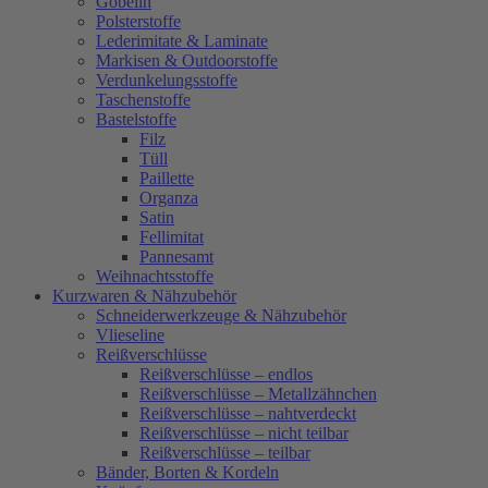
Gobelin
Polsterstoffe
Lederimitate & Laminate
Markisen & Outdoorstoffe
Verdunkelungsstoffe
Taschenstoffe
Bastelstoffe
Filz
Tüll
Paillette
Organza
Satin
Fellimitat
Pannesamt
Weihnachtsstoffe
Kurzwaren & Nähzubehör
Schneiderwerkzeuge & Nähzubehör
Vlieseline
Reißverschlüsse
Reißverschlüsse – endlos
Reißverschlüsse – Metallzähnchen
Reißverschlüsse – nahtverdeckt
Reißverschlüsse – nicht teilbar
Reißverschlüsse – teilbar
Bänder, Borten & Kordeln