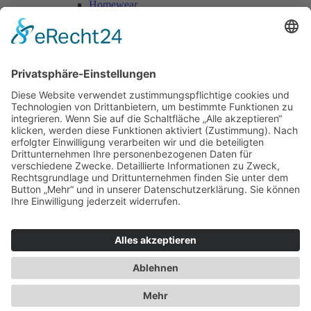
Homewear
Jacken & Mäntel
Vogue Vintage
Herren
Kids
Accessoires
Einzelschnittmuster Burda
Tops
Kleider
Röcke & Hosen
Homewear
Jacken & Mäntel
Curvy
Herren
Kids
Burda Fantasy
Accessoires & Deko
NEU im Shop
SALE
Suchen
Suchen
Bitte mindestens 5 Buschstaben oder Zahlen eingeben!