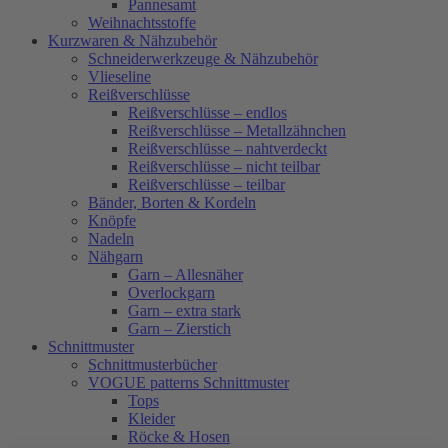
Pannesamt
Weihnachtsstoffe
Kurzwaren & Nähzubehör
Schneiderwerkzeuge & Nähzubehör
Vlieseline
Reißverschlüsse
Reißverschlüsse – endlos
Reißverschlüsse – Metallzähnchen
Reißverschlüsse – nahtverdeckt
Reißverschlüsse – nicht teilbar
Reißverschlüsse – teilbar
Bänder, Borten & Kordeln
Knöpfe
Nadeln
Nähgarn
Garn – Allesnäher
Overlockgarn
Garn – extra stark
Garn – Zierstich
Schnittmuster
Schnittmusterbücher
VOGUE patterns Schnittmuster
Tops
Kleider
Röcke & Hosen