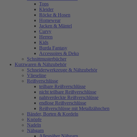
Tops
Kleider
Röcke & Hosen
Homewear
Jacken & Mäntel
Curvy
Herren
Kids
Burda Fantasy
Accessoires & Deko
Schnittmusterbücher
Kurzwaren & Nähzubehör
Schneiderwerkzeuge & Nähzubehör
Vlieseline
Reißverschlüsse
teilbare Reißverschlüsse
nicht teilbare Reißverschlüsse
nahtverdeckte Reißverschlüsse
endlose Reißverschlüsse
Reißverschlüsse mit Metallzähnchen
Bänder, Borten & Kordeln
Knöpfe
Nadeln
Nähgarn
Allesnäher Nähgarn