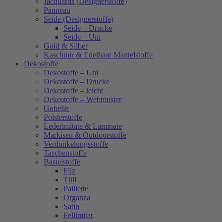
Jacquards (Designerstoffe)
Panneau
Seide (Designerstoffe)
Seide – Drucke
Seide – Uni
Gold & Silber
Kaschmir & Edelhaar Mantelstoffe
Dekostoffe
Dekostoffe – Uni
Dekostoffe – Drucke
Dekostoffe – leicht
Dekostoffe – Webmuster
Gobelin
Polsterstoffe
Lederimitate & Laminate
Markisen & Outdoorstoffe
Verdunkelungsstoffe
Taschenstoffe
Bastelstoffe
Filz
Tüll
Paillette
Organza
Satin
Fellimitat