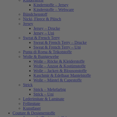
Kinderstoffe
Kinderstoffe – Jersey
Kinderstoffe – Webware
Bündchenstoff
Nicki, Fleece & Plüsch
Jersey
Jersey – Drucke
Jersey – Uni
Sweat & French Terry
Sweat & French Terry – Drucke
Sweat & French Terry – Uni
Punta di Roma & Trikotstoffe
Wolle & Buntgewebe
Wolle – Röcke & Kleiderstoffe
Wolle – Anzug & Kostümstoffe
Wolle – Jacken & Blousonstoffe
Kaschmir & Edelhaar Mantelstoffe
Wolle – Mäntel & Capestoffe
Strick
Strick – Mehrfarbig
Strick – Uni
Lederimitate & Laminate
Fellimitate
Kunstfaser
Couture & Designerstoffe