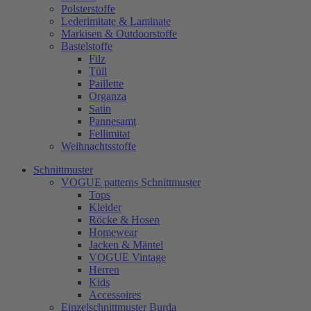
Polsterstoffe
Lederimitate & Laminate
Markisen & Outdoorstoffe
Bastelstoffe
Filz
Tüll
Paillette
Organza
Satin
Pannesamt
Fellimitat
Weihnachtsstoffe
Schnittmuster
VOGUE patterns Schnittmuster
Tops
Kleider
Röcke & Hosen
Homewear
Jacken & Mäntel
VOGUE Vintage
Herren
Kids
Accessoires
Einzelschnittmuster Burda