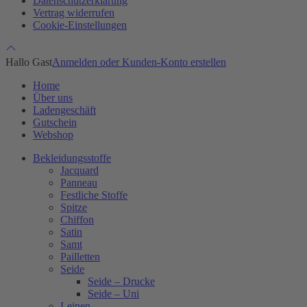
Datenschutzerklärung
Vertrag widerrufen
Cookie-Einstellungen
Hallo Gast
Anmelden oder Kunden-Konto erstellen
Home
Über uns
Ladengeschäft
Gutschein
Webshop
Bekleidungsstoffe
Jacquard
Panneau
Festliche Stoffe
Spitze
Chiffon
Satin
Samt
Pailletten
Seide
Seide – Drucke
Seide – Uni
Leinen