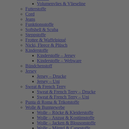
Volumenvlies & Vlieseline
Futterstoffe
Cord
Jeans
Funktionsstoffe
Softshell & Scuba
Steppstoffe
Frottee & Waffelpiqué
Nicki, Fleece & Plüsch
Kinderstoffe
Kinderstoffe – Jersey
Kinderstoffe – Webware
Bündchenstoff
Jersey
Jersey – Drucke
Jersey – Uni
Sweat & French Terry
Sweat & French Terry – Drucke
Sweat & French Terry – Uni
Punta di Roma & Trikotstoffe
Wolle & Buntgewebe
Wolle – Röcke & Kleiderstoffe
Wolle – Anzug & Kostümstoffe
Wolle – Jacken & Blousonstoffe
Wolle – Mäntel & Capestoffe