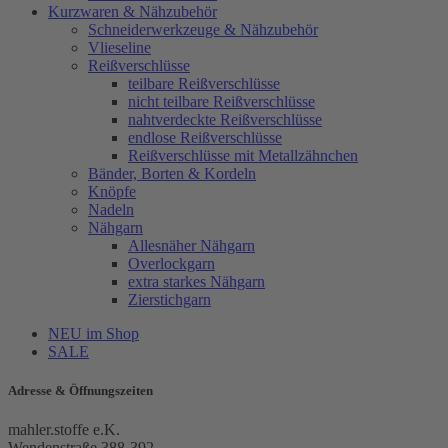
Kurzwaren & Nähzubehör
Schneiderwerkzeuge & Nähzubehör
Vlieseline
Reißverschlüsse
teilbare Reißverschlüsse
nicht teilbare Reißverschlüsse
nahtverdeckte Reißverschlüsse
endlose Reißverschlüsse
Reißverschlüsse mit Metallzähnchen
Bänder, Borten & Kordeln
Knöpfe
Nadeln
Nähgarn
Allesnäher Nähgarn
Overlockgarn
extra starkes Nähgarn
Zierstichgarn
NEU im Shop
SALE
Adresse & Öffnungszeiten
mahler.stoffe e.K.
Wendenstraße 388-392