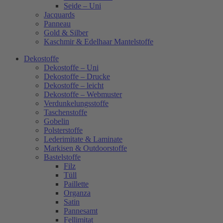
Seide – Uni
Jacquards
Panneau
Gold & Silber
Kaschmir & Edelhaar Mantelstoffe
Dekostoffe
Dekostoffe – Uni
Dekostoffe – Drucke
Dekostoffe – leicht
Dekostoffe – Webmuster
Verdunkelungsstoffe
Taschenstoffe
Gobelin
Polsterstoffe
Lederimitate & Laminate
Markisen & Outdoorstoffe
Bastelstoffe
Filz
Tüll
Paillette
Organza
Satin
Pannesamt
Fellimitat