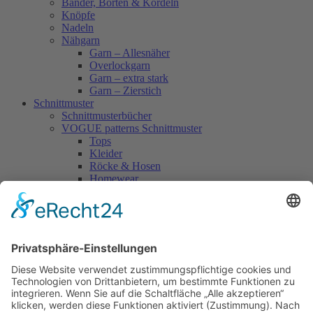
Bänder, Borten & Kordeln
Knöpfe
Nadeln
Nähgarn
Garn – Allesnäher
Overlockgarn
Garn – extra stark
Garn – Zierstich
Schnittmuster
Schnittmusterbücher
VOGUE patterns Schnittmuster
Tops
Kleider
Röcke & Hosen
Homewear
Jacken & Mäntel
Vogue Vintage
Herren
Kids
Accessoires
Einzelschnittmuster Burda
Tops
Kleider
Röcke & Hosen
Homewear