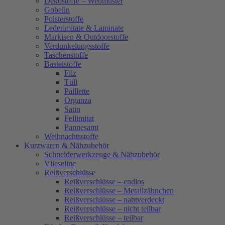
Dekostoffe – Webmuster
Gobelin
Polsterstoffe
Lederimitate & Laminate
Markisen & Outdoorstoffe
Verdunkelungsstoffe
Taschenstoffe
Bastelstoffe
Filz
Tüll
Paillette
Organza
Satin
Fellimitat
Pannesamt
Weihnachtsstoffe
Kurzwaren & Nähzubehör
Schneiderwerkzeuge & Nähzubehör
Vlieseline
Reißverschlüsse
Reißverschlüsse – endlos
Reißverschlüsse – Metallzähnchen
Reißverschlüsse – nahtverdeckt
Reißverschlüsse – nicht teilbar
Reißverschlüsse – teilbar