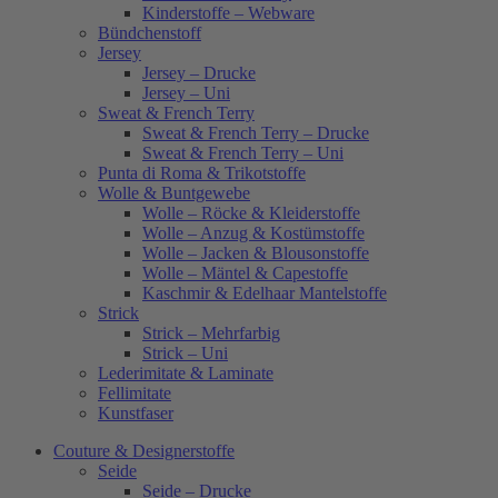
Kinderstoffe – Webware
Bündchenstoff
Jersey
Jersey – Drucke
Jersey – Uni
Sweat & French Terry
Sweat & French Terry – Drucke
Sweat & French Terry – Uni
Punta di Roma & Trikotstoffe
Wolle & Buntgewebe
Wolle – Röcke & Kleiderstoffe
Wolle – Anzug & Kostümstoffe
Wolle – Jacken & Blousonstoffe
Wolle – Mäntel & Capestoffe
Kaschmir & Edelhaar Mantelstoffe
Strick
Strick – Mehrfarbig
Strick – Uni
Lederimitate & Laminate
Fellimitate
Kunstfaser
Couture & Designerstoffe
Seide
Seide – Drucke