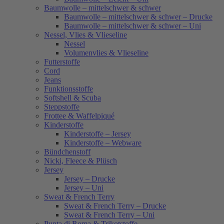
Baumwolle – mittelschwer & schwer
Baumwolle – mittelschwer & schwer – Drucke
Baumwolle – mittelschwer & schwer – Uni
Nessel, Vlies & Vlieseline
Nessel
Volumenvlies & Vlieseline
Futterstoffe
Cord
Jeans
Funktionsstoffe
Softshell & Scuba
Steppstoffe
Frottee & Waffelpiqué
Kinderstoffe
Kinderstoffe – Jersey
Kinderstoffe – Webware
Bündchenstoff
Nicki, Fleece & Plüsch
Jersey
Jersey – Drucke
Jersey – Uni
Sweat & French Terry
Sweat & French Terry – Drucke
Sweat & French Terry – Uni
Punta di Roma & Trikotstoffe