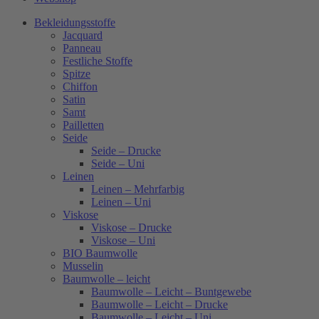
Bekleidungsstoffe
Jacquard
Panneau
Festliche Stoffe
Spitze
Chiffon
Satin
Samt
Pailletten
Seide
Seide – Drucke
Seide – Uni
Leinen
Leinen – Mehrfarbig
Leinen – Uni
Viskose
Viskose – Drucke
Viskose – Uni
BIO Baumwolle
Musselin
Baumwolle – leicht
Baumwolle – Leicht – Buntgewebe
Baumwolle – Leicht – Drucke
Baumwolle – Leicht – Uni