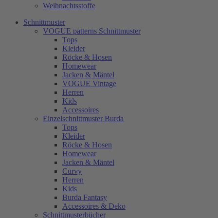
Weihnachtsstoffe
Schnittmuster
VOGUE patterns Schnittmuster
Tops
Kleider
Röcke & Hosen
Homewear
Jacken & Mäntel
VOGUE Vintage
Herren
Kids
Accessoires
Einzelschnittmuster Burda
Tops
Kleider
Röcke & Hosen
Homewear
Jacken & Mäntel
Curvy
Herren
Kids
Burda Fantasy
Accessoires & Deko
Schnittmusterbücher