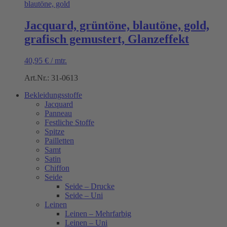
Jacquard, grüntöne, blautöne, gold,
grafisch gemustert, Glanzeffekt
40,95
€
/
mtr.
Art.Nr.: 31-0613
Bekleidungsstoffe
Jacquard
Panneau
Festliche Stoffe
Spitze
Pailletten
Samt
Satin
Chiffon
Seide
Seide – Drucke
Seide – Uni
Leinen
Leinen – Mehrfarbig
Leinen – Uni