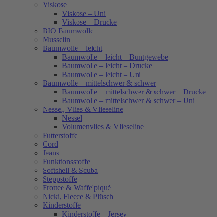
Viskose
Viskose – Uni
Viskose – Drucke
BIO Baumwolle
Musselin
Baumwolle – leicht
Baumwolle – leicht – Buntgewebe
Baumwolle – leicht – Drucke
Baumwolle – leicht – Uni
Baumwolle – mittelschwer & schwer
Baumwolle – mittelschwer & schwer – Drucke
Baumwolle – mittelschwer & schwer – Uni
Nessel, Vlies & Vlieseline
Nessel
Volumenvlies & Vlieseline
Futterstoffe
Cord
Jeans
Funktionsstoffe
Softshell & Scuba
Steppstoffe
Frottee & Waffelpiqué
Nicki, Fleece & Plüsch
Kinderstoffe
Kinderstoffe – Jersey