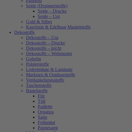
Panneau
Seide (Designerstoffe)
Seide – Drucke
Seide – Uni
Gold & Silber
Kaschmir & Edelhaar Mantelstoffe
Dekostoffe
Dekostoffe – Uni
Dekostoffe – Drucke
Dekostoffe – leicht
Dekostoffe – Webmuster
Gobelin
Polsterstoffe
Lederimitate & Laminate
Markisen & Outdoorstoffe
Verdunkelungsstoffe
Taschenstoffe
Bastelstoffe
Filz
Tüll
Paillette
Organza
Satin
Fellimitat
Pannesamt