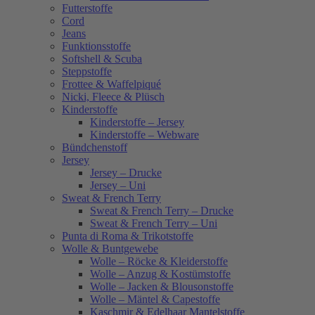
Futterstoffe
Cord
Jeans
Funktionsstoffe
Softshell & Scuba
Steppstoffe
Frottee & Waffelpiqué
Nicki, Fleece & Plüsch
Kinderstoffe
Kinderstoffe – Jersey
Kinderstoffe – Webware
Bündchenstoff
Jersey
Jersey – Drucke
Jersey – Uni
Sweat & French Terry
Sweat & French Terry – Drucke
Sweat & French Terry – Uni
Punta di Roma & Trikotstoffe
Wolle & Buntgewebe
Wolle – Röcke & Kleiderstoffe
Wolle – Anzug & Kostümstoffe
Wolle – Jacken & Blousonstoffe
Wolle – Mäntel & Capestoffe
Kaschmir & Edelhaar Mantelstoffe