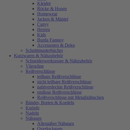
Kleider
Röcke & Hosen
Homewear
Jacken & Mäntel
Curvy
Herren
Kids
Burda Fantasy
Accessoires & Deko
Schnittmusterbücher
Kurzwaren & Nähzubehör
Schneiderwerkzeuge & Nähzubehör
Vlieseline
Reißverschlüsse
teilbare Reißverschlüsse
nicht teilbare Reißverschlüsse
nahtverdeckte Reißverschlüsse
endlose Reißverschlüsse
Reißverschlüsse mit Metallzähnchen
Bänder, Borten & Kordeln
Knöpfe
Nadeln
Nähgarn
Allesnäher Nähgarn
Overlockgarn