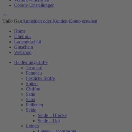
Cookie-Einstellungen
Hallo Gast
Anmelden oder Kunden-Konto erstellen
Home
Über uns
Ladengeschäft
Gutschein
Webshop
Bekleidungsstoffe
Jacquard
Panneau
Festliche Stoffe
Spitze
Chiffon
Satin
Samt
Pailletten
Seide
Seide – Drucke
Seide – Uni
Leinen
Leinen – Mehrfarbig