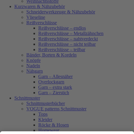
Weihnachtsstoffe
Kurzwaren & Nähzubehör
Schneiderwerkzeuge & Nähzubehör
Vlieseline
Reißverschlüsse
Reißverschlüsse – endlos
Reißverschlüsse – Metallzähnchen
Reißverschlüsse – nahtverdeckt
Reißverschlüsse – nicht teilbar
Reißverschlüsse – teilbar
Bänder, Borten & Kordeln
Knöpfe
Nadeln
Nähgarn
Garn – Allesnäher
Overlockgarn
Garn – extra stark
Garn – Zierstich
Schnittmuster
Schnittmusterbücher
VOGUE patterns Schnittmuster
Tops
Kleider
Röcke & Hosen
Homewear