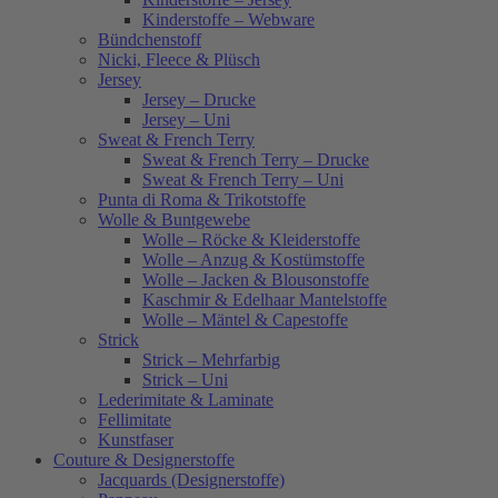
Kinderstoffe – Webware
Bündchenstoff
Nicki, Fleece & Plüsch
Jersey
Jersey – Drucke
Jersey – Uni
Sweat & French Terry
Sweat & French Terry – Drucke
Sweat & French Terry – Uni
Punta di Roma & Trikotstoffe
Wolle & Buntgewebe
Wolle – Röcke & Kleiderstoffe
Wolle – Anzug & Kostümstoffe
Wolle – Jacken & Blousonstoffe
Kaschmir & Edelhaar Mantelstoffe
Wolle – Mäntel & Capestoffe
Strick
Strick – Mehrfarbig
Strick – Uni
Lederimitate & Laminate
Fellimitate
Kunstfaser
Couture & Designerstoffe
Jacquards (Designerstoffe)