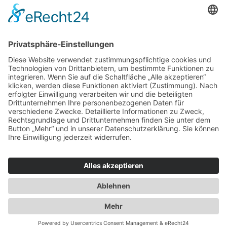
Jacken & Mäntel
Vogue Vintage
Herren
Kids
Accessoires
Einzelschnittmuster Burda
Tops
Kleider
Röcke & Hosen
Homewear
Jacken & Mäntel
Curvy
Herren
Kids
Burda Fantasy
Accessoires & Deko
NEU im Shop
SALE
Suchen
Suchen
Bitte mindestens 5 Buschstaben oder Zahlen eingeben!
Vertrag widerrufen