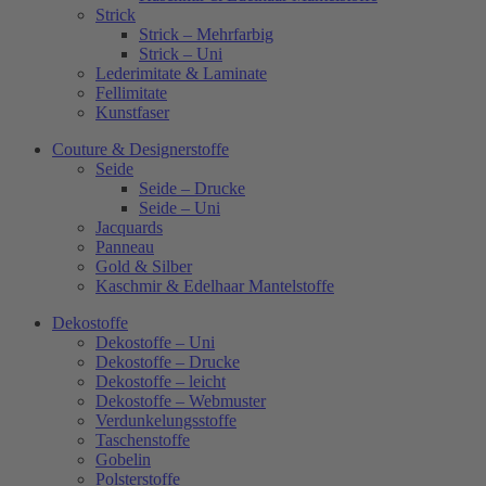
Strick
Strick – Mehrfarbig
Strick – Uni
Lederimitate & Laminate
Fellimitate
Kunstfaser
Couture & Designerstoffe
Seide
Seide – Drucke
Seide – Uni
Jacquards
Panneau
Gold & Silber
Kaschmir & Edelhaar Mantelstoffe
Dekostoffe
Dekostoffe – Uni
Dekostoffe – Drucke
Dekostoffe – leicht
Dekostoffe – Webmuster
Verdunkelungsstoffe
Taschenstoffe
Gobelin
Polsterstoffe