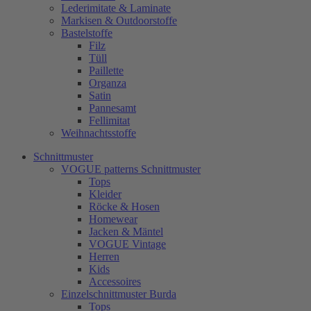
Lederimitate & Laminate
Markisen & Outdoorstoffe
Bastelstoffe
Filz
Tüll
Paillette
Organza
Satin
Pannesamt
Fellimitat
Weihnachtsstoffe
Schnittmuster
VOGUE patterns Schnittmuster
Tops
Kleider
Röcke & Hosen
Homewear
Jacken & Mäntel
VOGUE Vintage
Herren
Kids
Accessoires
Einzelschnittmuster Burda
Tops