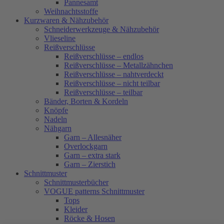
Pannesamt
Weihnachtsstoffe
Kurzwaren & Nähzubehör
Schneiderwerkzeuge & Nähzubehör
Vlieseline
Reißverschlüsse
Reißverschlüsse – endlos
Reißverschlüsse – Metallzähnchen
Reißverschlüsse – nahtverdeckt
Reißverschlüsse – nicht teilbar
Reißverschlüsse – teilbar
Bänder, Borten & Kordeln
Knöpfe
Nadeln
Nähgarn
Garn – Allesnäher
Overlockgarn
Garn – extra stark
Garn – Zierstich
Schnittmuster
Schnittmusterbücher
VOGUE patterns Schnittmuster
Tops
Kleider
Röcke & Hosen