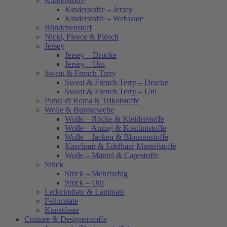
Kinderstoffe
Kinderstoffe – Jersey
Kinderstoffe – Webware
Bündchenstoff
Nicki, Fleece & Plüsch
Jersey
Jersey – Drucke
Jersey – Uni
Sweat & French Terry
Sweat & French Terry – Drucke
Sweat & French Terry – Uni
Punta di Roma & Trikotstoffe
Wolle & Buntgewebe
Wolle – Röcke & Kleiderstoffe
Wolle – Anzug & Kostümstoffe
Wolle – Jacken & Blousonstoffe
Kaschmir & Edelhaar Mantelstoffe
Wolle – Mäntel & Capestoffe
Strick
Strick – Mehrfarbig
Strick – Uni
Lederimitate & Laminate
Fellimitate
Kunstfaser
Couture & Designerstoffe