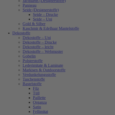
Jacquards (Designerstoffe)
Panneau
Seide (Designerstoffe)
Seide – Drucke
Seide – Uni
Gold & Silber
Kaschmir & Edelhaar Mantelstoffe
Dekostoffe
Dekostoffe – Uni
Dekostoffe – Drucke
Dekostoffe – leicht
Dekostoffe – Webmuster
Gobelin
Polsterstoffe
Lederimitate & Laminate
Markisen & Outdoorstoffe
Verdunkelungsstoffe
Taschenstoffe
Bastelstoffe
Filz
Tüll
Paillette
Organza
Satin
Fellimitat