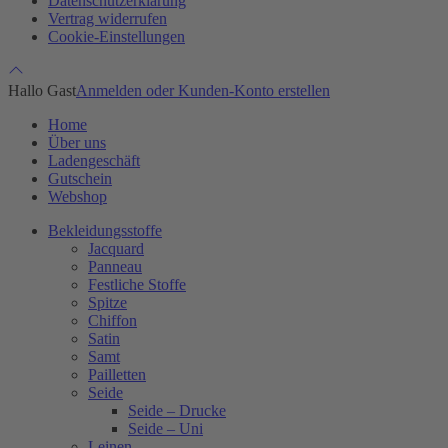
Datenschutzerklärung
Vertrag widerrufen
Cookie-Einstellungen
Hallo Gast
Anmelden oder Kunden-Konto erstellen
Home
Über uns
Ladengeschäft
Gutschein
Webshop
Bekleidungsstoffe
Jacquard
Panneau
Festliche Stoffe
Spitze
Chiffon
Satin
Samt
Pailletten
Seide
Seide – Drucke
Seide – Uni
Leinen