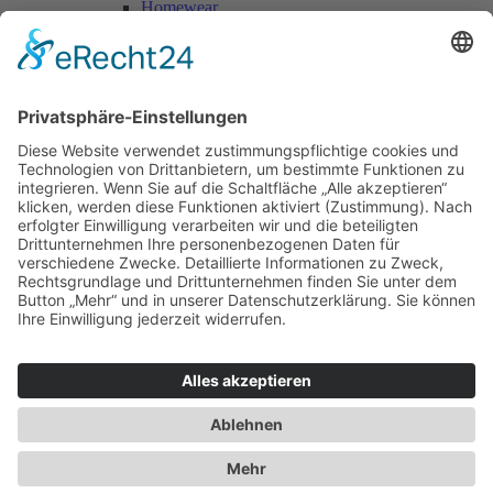
Homewear
Jacken & Mäntel
Vogue Vintage
Herren
Kids
Accessoires
Einzelschnittmuster Burda
Tops
Kleider
Röcke & Hosen
Homewear
Jacken & Mäntel
Curvy
Herren
Kids
Burda Fantasy
Accessoires & Deko
NEU im Shop
SALE
Suchen
Suchen
Bitte mindestens 5 Buschstaben oder Zahlen eingeben!