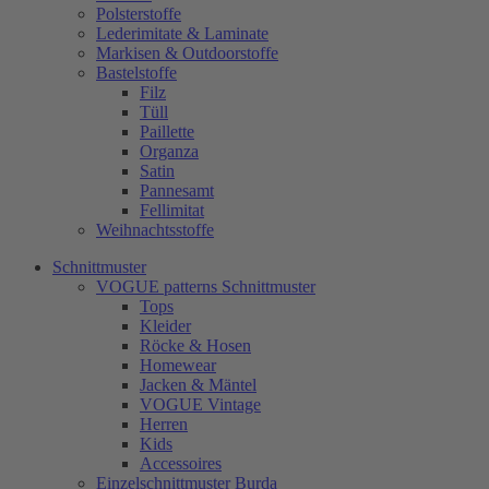
Polsterstoffe
Lederimitate & Laminate
Markisen & Outdoorstoffe
Bastelstoffe
Filz
Tüll
Paillette
Organza
Satin
Pannesamt
Fellimitat
Weihnachtsstoffe
Schnittmuster
VOGUE patterns Schnittmuster
Tops
Kleider
Röcke & Hosen
Homewear
Jacken & Mäntel
VOGUE Vintage
Herren
Kids
Accessoires
Einzelschnittmuster Burda