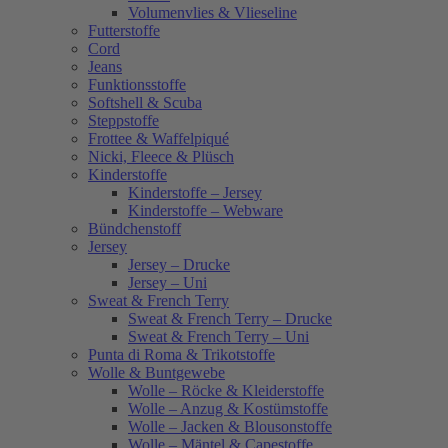
Volumenvlies & Vlieseline
Futterstoffe
Cord
Jeans
Funktionsstoffe
Softshell & Scuba
Steppstoffe
Frottee & Waffelpiqué
Nicki, Fleece & Plüsch
Kinderstoffe
Kinderstoffe – Jersey
Kinderstoffe – Webware
Bündchenstoff
Jersey
Jersey – Drucke
Jersey – Uni
Sweat & French Terry
Sweat & French Terry – Drucke
Sweat & French Terry – Uni
Punta di Roma & Trikotstoffe
Wolle & Buntgewebe
Wolle – Röcke & Kleiderstoffe
Wolle – Anzug & Kostümstoffe
Wolle – Jacken & Blousonstoffe
Wolle – Mäntel & Capestoffe