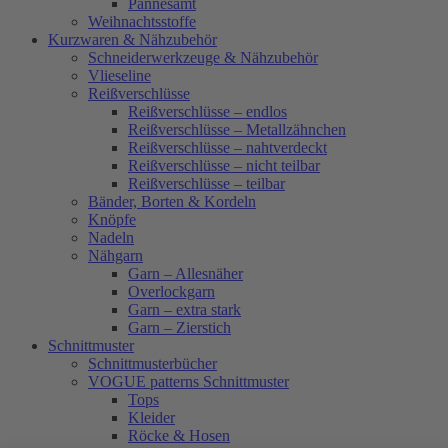
Pannesamt
Weihnachtsstoffe
Kurzwaren & Nähzubehör
Schneiderwerkzeuge & Nähzubehör
Vlieseline
Reißverschlüsse
Reißverschlüsse – endlos
Reißverschlüsse – Metallzähnchen
Reißverschlüsse – nahtverdeckt
Reißverschlüsse – nicht teilbar
Reißverschlüsse – teilbar
Bänder, Borten & Kordeln
Knöpfe
Nadeln
Nähgarn
Garn – Allesnäher
Overlockgarn
Garn – extra stark
Garn – Zierstich
Schnittmuster
Schnittmusterbücher
VOGUE patterns Schnittmuster
Tops
Kleider
Röcke & Hosen