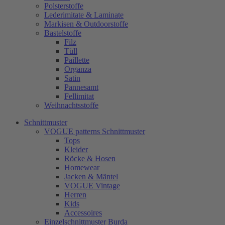
Polsterstoffe
Lederimitate & Laminate
Markisen & Outdoorstoffe
Bastelstoffe
Filz
Tüll
Paillette
Organza
Satin
Pannesamt
Fellimitat
Weihnachtsstoffe
Schnittmuster
VOGUE patterns Schnittmuster
Tops
Kleider
Röcke & Hosen
Homewear
Jacken & Mäntel
VOGUE Vintage
Herren
Kids
Accessoires
Einzelschnittmuster Burda