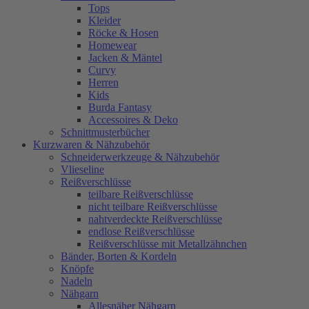
Tops
Kleider
Röcke & Hosen
Homewear
Jacken & Mäntel
Curvy
Herren
Kids
Burda Fantasy
Accessoires & Deko
Schnittmusterbücher
Kurzwaren & Nähzubehör
Schneiderwerkzeuge & Nähzubehör
Vlieseline
Reißverschlüsse
teilbare Reißverschlüsse
nicht teilbare Reißverschlüsse
nahtverdeckte Reißverschlüsse
endlose Reißverschlüsse
Reißverschlüsse mit Metallzähnchen
Bänder, Borten & Kordeln
Knöpfe
Nadeln
Nähgarn
Allesnäher Nähgarn