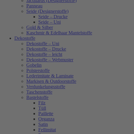
Jacquards (Designerstoffe)
Panneau
Seide (Designerstoffe)
Seide – Drucke
Seide – Uni
Gold & Silber
Kaschmir & Edelhaar Mantelstoffe
Dekostoffe
Dekostoffe – Uni
Dekostoffe – Drucke
Dekostoffe – leicht
Dekostoffe – Webmuster
Gobelin
Polsterstoffe
Lederimitate & Laminate
Markisen & Outdoorstoffe
Verdunkelungsstoffe
Taschenstoffe
Bastelstoffe
Filz
Tüll
Paillette
Organza
Satin
Fellimitat