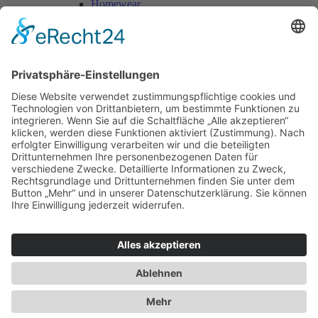
Homewear
Jacken & Mäntel
Vogue Vintage
Herren
Kids
Accessoires
Einzelschnittmuster Burda
Tops
Kleider
Röcke & Hosen
Homewear
Jacken & Mäntel
Curvy
Herren
Kids
Burda Fantasy
Accessoires & Deko
NEU im Shop
SALE
Suchen
Suchen
Bitte mindestens 5 Buschstaben oder Zahlen eingeben!