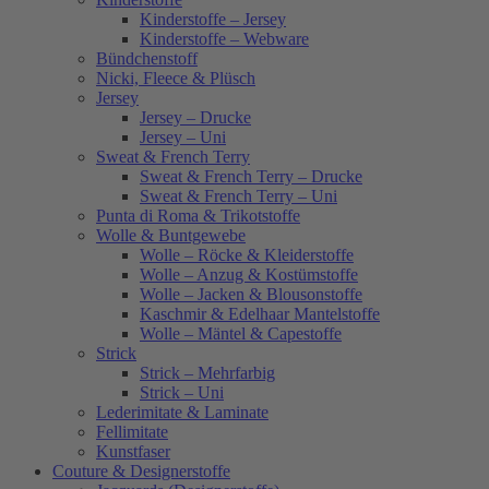
Kinderstoffe – Jersey
Kinderstoffe – Webware
Bündchenstoff
Nicki, Fleece & Plüsch
Jersey
Jersey – Drucke
Jersey – Uni
Sweat & French Terry
Sweat & French Terry – Drucke
Sweat & French Terry – Uni
Punta di Roma & Trikotstoffe
Wolle & Buntgewebe
Wolle – Röcke & Kleiderstoffe
Wolle – Anzug & Kostümstoffe
Wolle – Jacken & Blousonstoffe
Kaschmir & Edelhaar Mantelstoffe
Wolle – Mäntel & Capestoffe
Strick
Strick – Mehrfarbig
Strick – Uni
Lederimitate & Laminate
Fellimitate
Kunstfaser
Couture & Designerstoffe