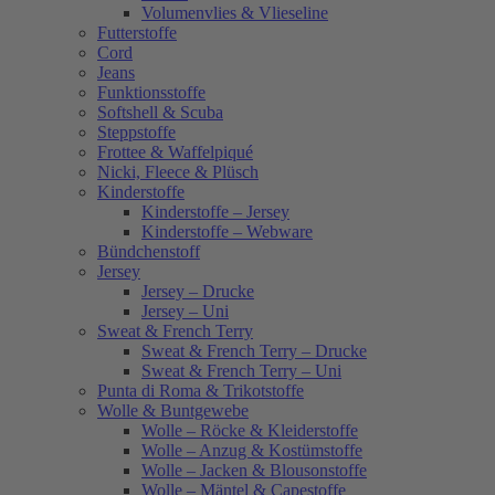
Volumenvlies & Vlieseline
Futterstoffe
Cord
Jeans
Funktionsstoffe
Softshell & Scuba
Steppstoffe
Frottee & Waffelpiqué
Nicki, Fleece & Plüsch
Kinderstoffe
Kinderstoffe – Jersey
Kinderstoffe – Webware
Bündchenstoff
Jersey
Jersey – Drucke
Jersey – Uni
Sweat & French Terry
Sweat & French Terry – Drucke
Sweat & French Terry – Uni
Punta di Roma & Trikotstoffe
Wolle & Buntgewebe
Wolle – Röcke & Kleiderstoffe
Wolle – Anzug & Kostümstoffe
Wolle – Jacken & Blousonstoffe
Wolle – Mäntel & Capestoffe