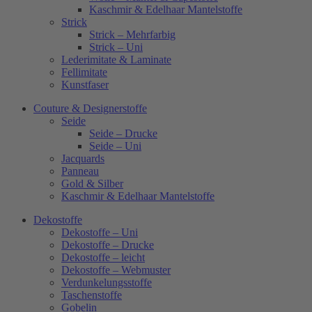
Kaschmir & Edelhaar Mantelstoffe
Strick
Strick – Mehrfarbig
Strick – Uni
Lederimitate & Laminate
Fellimitate
Kunstfaser
Couture & Designerstoffe
Seide
Seide – Drucke
Seide – Uni
Jacquards
Panneau
Gold & Silber
Kaschmir & Edelhaar Mantelstoffe
Dekostoffe
Dekostoffe – Uni
Dekostoffe – Drucke
Dekostoffe – leicht
Dekostoffe – Webmuster
Verdunkelungsstoffe
Taschenstoffe
Gobelin