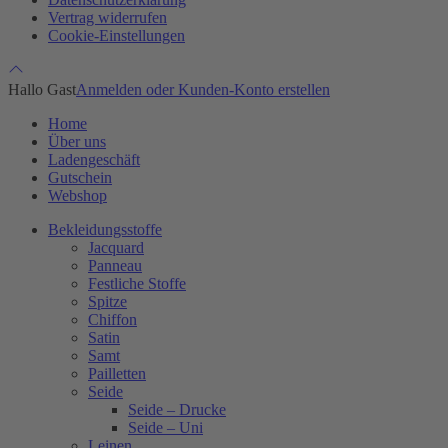
Vertrag widerrufen
Cookie-Einstellungen
Hallo Gast
Anmelden oder Kunden-Konto erstellen
Home
Über uns
Ladengeschäft
Gutschein
Webshop
Bekleidungsstoffe
Jacquard
Panneau
Festliche Stoffe
Spitze
Chiffon
Satin
Samt
Pailletten
Seide
Seide – Drucke
Seide – Uni
Leinen