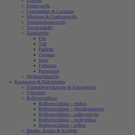
Gobelin
Polsterstoffe
Lederimitate & Laminate
Markisen & Outdoorstoffe
Verdunkelungsstoffe
Taschenstoffe
Bastelstoffe
Filz
Tüll
Paillette
Organza
Satin
Fellimitat
Pannesamt
Weihnachtsstoffe
Kurzwaren & Nähzubehör
Schneiderwerkzeuge & Nähzubehör
Vlieseline
Reißverschlüsse
Reißverschlüsse – endlos
Reißverschlüsse – Metallzähnchen
Reißverschlüsse – nahtverdeckt
Reißverschlüsse – nicht teilbar
Reißverschlüsse – teilbar
Bänder, Borten & Kordeln