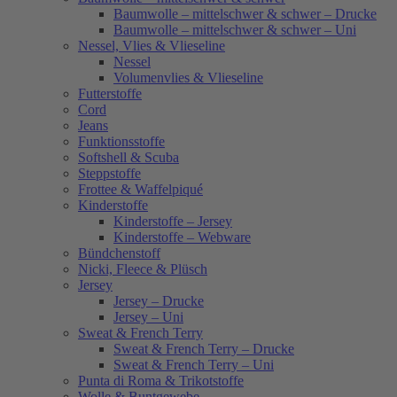
Baumwolle – mittelschwer & schwer – Drucke
Baumwolle – mittelschwer & schwer – Uni
Nessel, Vlies & Vlieseline
Nessel
Volumenvlies & Vlieseline
Futterstoffe
Cord
Jeans
Funktionsstoffe
Softshell & Scuba
Steppstoffe
Frottee & Waffelpiqué
Kinderstoffe
Kinderstoffe – Jersey
Kinderstoffe – Webware
Bündchenstoff
Nicki, Fleece & Plüsch
Jersey
Jersey – Drucke
Jersey – Uni
Sweat & French Terry
Sweat & French Terry – Drucke
Sweat & French Terry – Uni
Punta di Roma & Trikotstoffe
Wolle & Buntgewebe