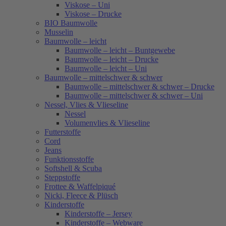
Viskose – Uni
Viskose – Drucke
BIO Baumwolle
Musselin
Baumwolle – leicht
Baumwolle – leicht – Buntgewebe
Baumwolle – leicht – Drucke
Baumwolle – leicht – Uni
Baumwolle – mittelschwer & schwer
Baumwolle – mittelschwer & schwer – Drucke
Baumwolle – mittelschwer & schwer – Uni
Nessel, Vlies & Vlieseline
Nessel
Volumenvlies & Vlieseline
Futterstoffe
Cord
Jeans
Funktionsstoffe
Softshell & Scuba
Steppstoffe
Frottee & Waffelpiqué
Nicki, Fleece & Plüsch
Kinderstoffe
Kinderstoffe – Jersey
Kinderstoffe – Webware