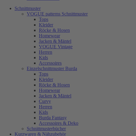
Schnittmuster
VOGUE patterns Schnittmuster
Tops
Kleider
Röcke & Hosen
Homewear
Jacken & Mäntel
VOGUE Vintage
Herren
Kids
Accessoires
Einzelschnittmuster Burda
Tops
Kleider
Röcke & Hosen
Homewear
Jacken & Mäntel
Curvy
Herren
Kids
Burda Fantasy
Accessoires & Deko
Schnittmusterbücher
Kurzwaren & Nähzubehör