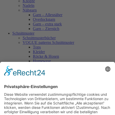
Knöpfe
Nadeln
Nähgarn
Garn – Allesnäher
Overlockgarn
Garn – extra stark
Garn – Zierstich
Schnittmuster
Schnittmusterbücher
VOGUE patterns Schnittmuster
Tops
Kleider
Röcke & Hosen
Homewear
Jacken & Mäntel
Vogue Vintage
Herren
Kids
Accessoires
Einzelschnittmuster Burda
Tops
Kleider
Röcke & Hosen
Homewear
Jacken & Mäntel