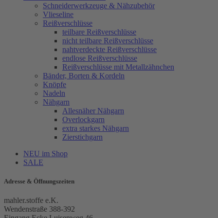
Schneiderwerkzeuge & Nähzubehör
Vlieseline
Reißverschlüsse
teilbare Reißverschlüsse
nicht teilbare Reißverschlüsse
nahtverdeckte Reißverschlüsse
endlose Reißverschlüsse
Reißverschlüsse mit Metallzähnchen
Bänder, Borten & Kordeln
Knöpfe
Nadeln
Nähgarn
Allesnäher Nähgarn
Overlockgarn
extra starkes Nähgarn
Zierstichgarn
NEU im Shop
SALE
Adresse & Öffnungszeiten
mahler.stoffe e.K.
Wendenstraße 388-392
Eingang Ecke Luisenweg 46