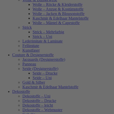
Wolle – Röcke & Kleiderstoffe
Wolle – Anzug & Kostümstoffe
Wolle – Jacken & Blousonstoffe
Kaschmir & Edelhaar Mantelstoffe
Wolle – Mäntel & Capestoffe
Strick
Strick – Mehrfarbig
Strick – Uni
Lederimitate & Laminate
Fellimitate
Kunstfaser
Couture & Designerstoffe
Jacquards (Designerstoffe)
Panneau
Seide (Designerstoffe)
Seide – Drucke
Seide – Uni
Gold & Silber
Kaschmir & Edelhaar Mantelstoffe
Dekostoffe
Dekostoffe – Uni
Dekostoffe – Drucke
Dekostoffe – leicht
Dekostoffe – Webmuster