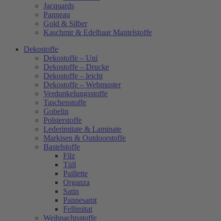
Jacquards
Panneau
Gold & Silber
Kaschmir & Edelhaar Mantelstoffe
Dekostoffe
Dekostoffe – Uni
Dekostoffe – Drucke
Dekostoffe – leicht
Dekostoffe – Webmuster
Verdunkelungsstoffe
Taschenstoffe
Gobelin
Polsterstoffe
Lederimitate & Laminate
Markisen & Outdoorstoffe
Bastelstoffe
Filz
Tüll
Paillette
Organza
Satin
Pannesamt
Fellimitat
Weihnachtsstoffe