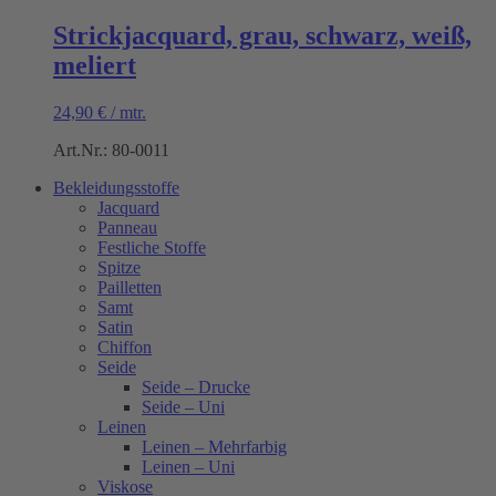
Strickjacquard, grau, schwarz, weiß,
meliert
24,90
€
/
mtr.
Art.Nr.: 80-0011
Bekleidungsstoffe
Jacquard
Panneau
Festliche Stoffe
Spitze
Pailletten
Samt
Satin
Chiffon
Seide
Seide – Drucke
Seide – Uni
Leinen
Leinen – Mehrfarbig
Leinen – Uni
Viskose