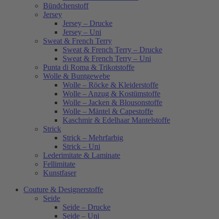
Bündchenstoff
Jersey
Jersey – Drucke
Jersey – Uni
Sweat & French Terry
Sweat & French Terry – Drucke
Sweat & French Terry – Uni
Punta di Roma & Trikotstoffe
Wolle & Buntgewebe
Wolle – Röcke & Kleiderstoffe
Wolle – Anzug & Kostümstoffe
Wolle – Jacken & Blousonstoffe
Wolle – Mäntel & Capestoffe
Kaschmir & Edelhaar Mantelstoffe
Strick
Strick – Mehrfarbig
Strick – Uni
Lederimitate & Laminate
Fellimitate
Kunstfaser
Couture & Designerstoffe
Seide
Seide – Drucke
Seide – Uni