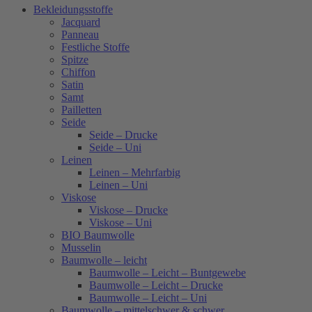
Bekleidungsstoffe
Jacquard
Panneau
Festliche Stoffe
Spitze
Chiffon
Satin
Samt
Pailletten
Seide
Seide – Drucke
Seide – Uni
Leinen
Leinen – Mehrfarbig
Leinen – Uni
Viskose
Viskose – Drucke
Viskose – Uni
BIO Baumwolle
Musselin
Baumwolle – leicht
Baumwolle – Leicht – Buntgewebe
Baumwolle – Leicht – Drucke
Baumwolle – Leicht – Uni
Baumwolle – mittelschwer & schwer